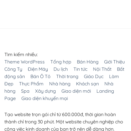
Tìm kiếm nhiều:
Theme WordPress
Tổng hợp
Bán Hàng
Giới Thiệu
Công Ty
Điện Máy
Du lịch
Tin tức
Nội Thất
Bất
động sản
Bán Ô Tô
Thời trang
Giáo Dục
Làm
Đẹp
Thực Phẩm
Nhà hàng
Khách sạn
Nhà
hàng
Spa
Xây dựng
Giao diện mới
Landing
Page
Giao diện khuyến mại
Tạo website trọn gói chỉ từ 600.000đ, thời gian hoàn
thành chỉ trong 30 phút. Một website chuyên nghiệp cho
công việc kinh doanh của bạn trở nên dễ dàng hơn.