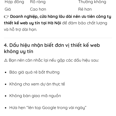
Hợp đồng
Rõ ràng
Thường không
Giá
Cao hơn
Rẻ hơn
👉
Doanh nghiệp, cửa hàng lâu dài nên ưu tiên công ty
thiết kế web uy tín tại Hà Nội
để đảm bảo chất lượng
và hỗ trợ dài hạn.
4. Dấu hiệu nhận biết đơn vị thiết kế web
không uy tín
⚠️ Bạn nên cân nhắc lại nếu gặp các dấu hiệu sau:
Báo giá quá rẻ bất thường
Không cho xem dự án thực tế
Không bàn giao mã nguồn
Hứa hẹn “lên top Google trong vài ngày”