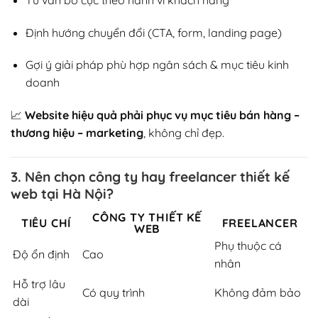
Định hướng chuyển đổi (CTA, form, landing page)
Gợi ý giải pháp phù hợp ngân sách & mục tiêu kinh
doanh
📈
Website hiệu quả phải phục vụ mục tiêu bán hàng –
thương hiệu – marketing
, không chỉ đẹp.
3. Nên chọn công ty hay freelancer thiết kế
web tại Hà Nội?
CÔNG TY THIẾT KẾ
TIÊU CHÍ
FREELANCER
WEB
Phụ thuộc cá
Độ ổn định
Cao
nhân
Hỗ trợ lâu
Có quy trình
Không đảm bảo
dài