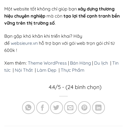
Một website tốt không chỉ giúp bạn
xây dựng thương
hiệu chuyên nghiệp
mà còn
tạo lợi thế cạnh tranh bền
vững trên thị trường số
.
Bạn gặp khó khăn khi triển khai? Hãy
để
websieure.vn
hỗ trợ bạn với gói web trọn gói chỉ từ
600k !
Xem thêm:
Theme WordPress
|
Bán Hàng
|
Du lịch
|
Tin
tức
|
Nội Thất
|
Làm Đẹp
|
Thực Phẩm
4.4/5 - (24 bình chọn)