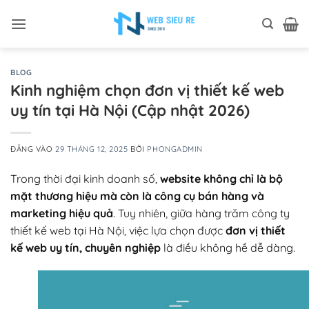
Bỏ
qua
nội
dung
BLOG
Kinh nghiệm chọn đơn vị thiết kế web
uy tín tại Hà Nội (Cập nhật 2026)
ĐĂNG VÀO
29 THÁNG 12, 2025
BỞI
PHONGADMIN
Trong thời đại kinh doanh số,
website không chỉ là bộ
mặt thương hiệu mà còn là công cụ bán hàng và
marketing hiệu quả
. Tuy nhiên, giữa hàng trăm công ty
thiết kế web tại Hà Nội, việc lựa chọn được
đơn vị thiết
kế web uy tín, chuyên nghiệp
là điều không hề dễ dàng.