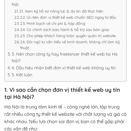
Nội
2.1. Xem kỹ hồ sơ năng lực & dự án đã thực hiện
2.2. Ưu tiên đơn vị thiết kế web chuẩn SEO ngay từ đầu
2.3. Minh bạch về chi phí & hợp đồng
2.4. Có chính sách bảo hành & hỗ trợ sau bàn giao
2.5. Cho phép khách hàng toàn quyền quản trị website
2.6. Đội ngũ tư vấn hiểu về kinh doanh, không chỉ làm kỹ
thuật
3. Nên chọn công ty hay freelancer thiết kế web tại Hà
Nội?
4. Dấu hiệu nhận biết đơn vị thiết kế web không uy tín
5. Kết luận
1. Vì sao cần chọn đơn vị thiết kế web uy tín
tại Hà Nội?
Hà Nội là trung tâm kinh tế – công nghệ lớn, tập trung
rất nhiều công ty thiết kế website với chất lượng và giá cả
khác nhau. Nếu lựa chọn sai đơn vị, bạn có thể gặp phải
các vấn đề như: