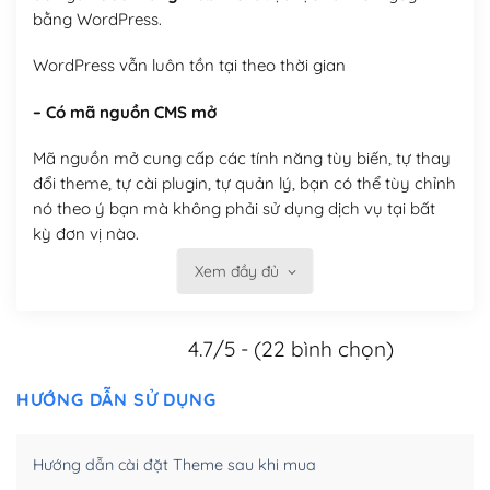
bằng WordPress.
WordPress vẫn luôn tồn tại theo thời gian
– Có mã nguồn CMS mở
Mã nguồn mở cung cấp các tính năng tùy biến, tự thay
đổi theme, tự cài plugin, tự quản lý, bạn có thể tùy chỉnh
nó theo ý bạn mà không phải sử dụng dịch vụ tại bất
kỳ đơn vị nào.
Xem đầy đủ
Việc của bạn là đăng ký một tên miền và hosting để
chạy WordPress.
4.7/5 - (22 bình chọn)
Có thể tùy biến trên website WordPress
– Thân thiện với công cụ tìm kiếm
HƯỚNG DẪN SỬ DỤNG
WordPress được thiết kế để thân thiện với SEO vì
Hướng dẫn cài đặt Theme sau khi mua
WordPress bao gồm nhiều công cụ và plugin để tối ưu