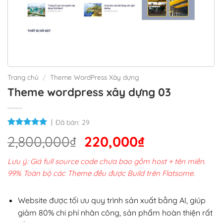
Trang chủ
/
Theme WordPress Xây dựng
Theme wordpress xây dựng 03
Đã bán:
29
Giá
Giá
2,800,000
₫
220,000
₫
gốc
hiện
Lưu ý: Giá full source code chưa bao gồm host + tên miền.
là:
tại
99% Toàn bộ các Theme đều được Build trên Flatsome.
2,800,000₫.
là:
220,000₫.
Website được tối ưu quy trình sản xuất bằng AI, giúp
giảm 80% chi phí nhân công, sản phẩm hoàn thiện rất