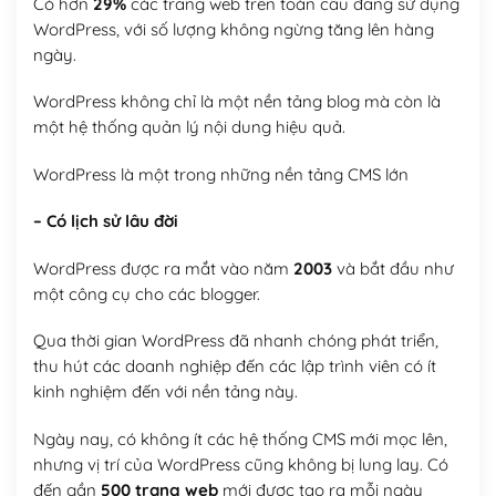
Có hơn
29%
các trang web trên toàn cầu đang sử dụng
WordPress, với số lượng không ngừng tăng lên hàng
ngày.
WordPress không chỉ là một nền tảng blog mà còn là
một hệ thống quản lý nội dung hiệu quả.
WordPress là một trong những nền tảng CMS lớn
– Có lịch sử lâu đời
WordPress được ra mắt vào năm
2003
và bắt đầu như
một công cụ cho các blogger.
Qua thời gian WordPress đã nhanh chóng phát triển,
thu hút các doanh nghiệp đến các lập trình viên có ít
kinh nghiệm đến với nền tảng này.
Ngày nay, có không ít các hệ thống CMS mới mọc lên,
nhưng vị trí của WordPress cũng không bị lung lay. Có
đến gần
500 trang web
mới được tạo ra mỗi ngày