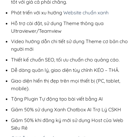
tốt với giá cả phải chăng.
Phát triển với xu hướng
Website chuẩn xanh
Hỗ trợ cài đặt, sử dụng Theme thông qua
Ultraviewer/Teamview
Video hướng dẫn chi tiết sử dụng Theme cơ bản cho
người mới
Thiết kế chuẩn SEO, tối ưu chuẩn cho quảng cáo.
Dễ dàng quản lý, giao diện tùy chỉnh KÉO – THẢ.
Giao diện hiển thị đẹp trên mọi thiết bị (PC, tablet,
mobile).
Tặng Plugin Tự động tạo bài viết bằng AI
Giảm 50% sử dụng Xanh Chatbox AI Trợ Lý CSKH
Giảm 50% khi đăng ký mới sử dụng Host của Web
Siêu Rẻ