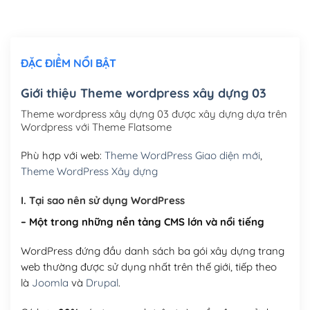
Chỉnh sửa site theo yêu cầu tuỳ chọn
(+2,000,000₫)
ĐẶC ĐIỂM NỔI BẬT
Mua thêm Host + Tên miền
Tên miền quốc tế .com .net .org (1 năm)
(+300,000₫)
Giới thiệu Theme wordpress xây dựng 03
Tên miền Việt Nam .vn (1 năm)
(+550,000₫)
Theme wordpress xây dựng 03 được xây dựng dựa trên
Wordpress với Theme Flatsome
Hosting 2GB SSD (1 năm)
(+450,000₫)
Phù hợp với web:
Theme WordPress Giao diện mới
,
Hosting 3GB SSD (1 năm)
(+550,000₫)
Theme WordPress Xây dựng
Hosting 5GB SSD (1 năm)
(+650,000₫)
I. Tại sao nên sử dụng WordPress
– Một trong những nền tảng CMS lớn và nổi tiếng
Hosting 8GB SSD (1 năm)
(+950,000₫)
WordPress đứng đầu danh sách ba gói xây dựng trang
web thường được sử dụng nhất trên thế giới, tiếp theo
là
Joomla
và
Drupal
.