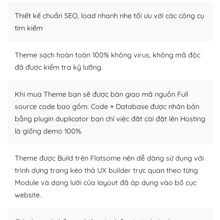
– Sở hữu một cộng đồng lớn, sẵn sàng hỗ trợ
Thiết kế chuẩn SEO, load nhanh nhẹ tối ưu với các công cụ
WordPress là nơi lưu trữ cho một diễn đàn cộng đồng
tìm kiếm
khổng lồ được kiểm duyệt bởi các nhân viên và những
người cuồng tín WordPress.
Theme sạch hoàn toàn 100% không virus, không mã độc
đã được kiểm tra kỹ lưỡng.
Nếu bạn gặp khó khăn, bạn có thể lên mạng và tìm
kiếm những cộng đồng WordPress, họ sẽ giúp bạn trả
lời, giải đáp vấn đề của bạn.
Khi mua Theme bạn sẽ được bàn giao mã nguồn Full
source code bao gồm: Code + Database được nhân bản
Cộng đồng sử dụng WordPress sẵn sàng hỗ trợ bạn
bằng plugin duplicator bạn chỉ việc đăt cài đặt lên Hosting
là giống demo 100%.
– Đa dạng plugin và themes
Plugin mở rộng là thành phần cài đặt thêm vào
Theme được Build trên Flatsome nên dễ dàng sử dụng với
WordPress để tăng thêm các tính năng cần thiết. Có
trình dựng trang kéo thả UX builder trực quan theo từng
nhiều plugin trả phí hoặc miễn phí.
Module và dạng lưới của layout đã áp dụng vào bố cục
website.
Nhờ lượng người dùng đông đảo, thư viện themes và
plugin của WordPress rất phong phú. Bạn có thể thỏa