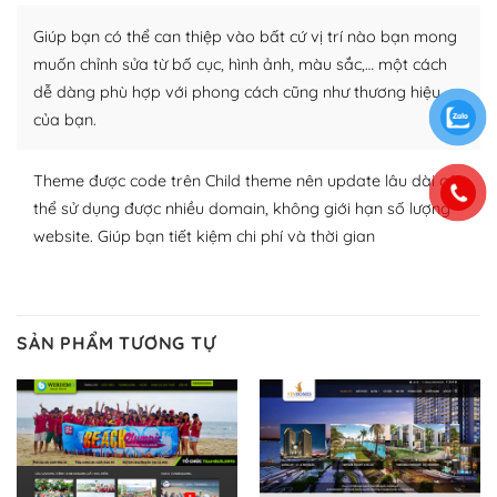
Nhờ lượng người dùng đông đảo, thư viện themes và
Giúp bạn có thể can thiệp vào bất cứ vị trí nào bạn mong
plugin của WordPress rất phong phú. Bạn có thể thỏa
muốn chỉnh sửa từ bố cục, hình ảnh, màu sắc,… một cách
thích chọn lựa plugin và themes phù hợp cho mục đích
dễ dàng phù hợp với phong cách cũng như thương hiệu
lập website của mình.
của bạn.
WordPress đa dạng plugin và themes
Theme được code trên Child theme nên update lâu dài có
– Dễ sử dụng
thể sử dụng được nhiều domain, không giới hạn số lượng
website. Giúp bạn tiết kiệm chi phí và thời gian
Với mọi Hosting bất kỳ thì WordPress đều có thể dễ
dàng thiết lập vì thực tế nó đã cung cấp khoảng 60%
toàn bộ web.
SẢN PHẨM TƯƠNG TỰ
Và bạn có toàn quyền tự do khi quyết định nơi lưu trữ
trang web WordPress của bạn.
Dễ dàng lựa chọn Hosting cho website WordPress
– Bảo mật cực tốt