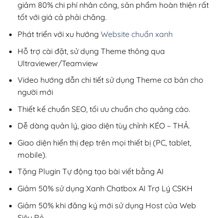
giảm 80% chi phí nhân công, sản phẩm hoàn thiện rất
tốt với giá cả phải chăng.
Phát triển với xu hướng
Website chuẩn xanh
Hỗ trợ cài đặt, sử dụng Theme thông qua
Ultraviewer/Teamview
Video hướng dẫn chi tiết sử dụng Theme cơ bản cho
người mới
Thiết kế chuẩn SEO, tối ưu chuẩn cho quảng cáo.
Dễ dàng quản lý, giao diện tùy chỉnh KÉO – THẢ.
Giao diện hiển thị đẹp trên mọi thiết bị (PC, tablet,
mobile).
Tặng Plugin Tự động tạo bài viết bằng AI
Giảm 50% sử dụng Xanh Chatbox AI Trợ Lý CSKH
Giảm 50% khi đăng ký mới sử dụng Host của Web
Siêu Rẻ