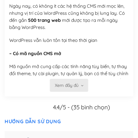
Ngày nay, có không ít các hệ thống CMS mới mọc lên,
nhưng vị trí của WordPress cũng không bị lung lay. Có
đến gần
500 trang web
mới được tạo ra mỗi ngày
bằng WordPress.
WordPress vẫn luôn tồn tại theo thời gian
– Có mã nguồn CMS mở
Mã nguồn mở cung cấp các tính năng tùy biến, tự thay
đổi theme, tự cài plugin, tự quản lý, bạn có thể tùy chỉnh
nó theo ý bạn mà không phải sử dụng dịch vụ tại bất
Xem đầy đủ
kỳ đơn vị nào.
Việc của bạn là đăng ký một tên miền và hosting để
4.4/5 - (35 bình chọn)
chạy WordPress.
Có thể tùy biến trên website WordPress
HƯỚNG DẪN SỬ DỤNG
– Thân thiện với công cụ tìm kiếm