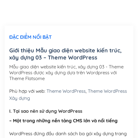
Thiết kế logo đơn giản để đăng web
(+300,000₫)
Chỉnh sửa site theo yêu cầu tuỳ chọn
(+2,000,000₫)
ĐẶC ĐIỂM NỔI BẬT
Mua thêm Host + Tên miền
Tên miền quốc tế .com .net .org (1 năm)
(+300,000₫)
Giới thiệu Mẫu giao diện website kiến trúc,
xây dựng 03 – Theme WordPress
Tên miền Việt Nam .vn (1 năm)
(+550,000₫)
Mẫu giao diện website kiến trúc, xây dựng 03 - Theme
Hosting 2GB SSD (1 năm)
(+450,000₫)
WordPress được xây dựng dựa trên Wordpress với
Theme Flatsome
Hosting 3GB SSD (1 năm)
(+550,000₫)
Phù hợp với web:
Theme WordPress
,
Theme WordPress
Hosting 5GB SSD (1 năm)
(+650,000₫)
Xây dựng
Hosting 8GB SSD (1 năm)
(+950,000₫)
I. Tại sao nên sử dụng WordPress
– Một trong những nền tảng CMS lớn và nổi tiếng
WordPress đứng đầu danh sách ba gói xây dựng trang