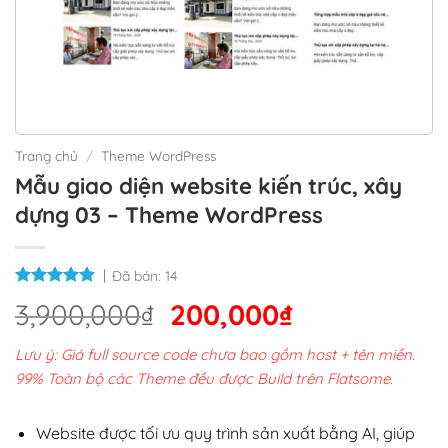
Trang chủ
/
Theme WordPress
Mẫu giao diện website kiến trúc, xây
dựng 03 – Theme WordPress
Đã bán:
14
Giá
Giá
3,900,000
₫
200,000
₫
gốc
hiện
Lưu ý: Giá full source code chưa bao gồm host + tên miền.
là:
tại
99% Toàn bộ các Theme đều được Build trên Flatsome.
3,900,000₫.
là:
200,000₫.
Website được tối ưu quy trình sản xuất bằng AI, giúp