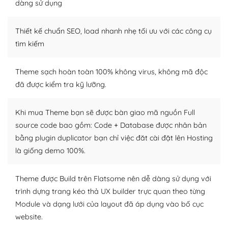
tìm kiếm chúng trên Internet hoặc nhờ chuyên gia.
dàng sử dụng
Dễ dàng tùy chỉnh trên WordPress
Thiết kế chuẩn SEO, load nhanh nhẹ tối ưu với các công cụ
– Sở hữu một cộng đồng lớn, sẵn sàng hỗ trợ
tìm kiếm
WordPress là nơi lưu trữ cho một diễn đàn cộng đồng
Theme sạch hoàn toàn 100% không virus, không mã độc
khổng lồ được kiểm duyệt bởi các nhân viên và những
đã được kiểm tra kỹ lưỡng.
người cuồng tín WordPress.
Nếu bạn gặp khó khăn, bạn có thể lên mạng và tìm
Khi mua Theme bạn sẽ được bàn giao mã nguồn Full
kiếm những cộng đồng WordPress, họ sẽ giúp bạn trả
source code bao gồm: Code + Database được nhân bản
lời, giải đáp vấn đề của bạn.
bằng plugin duplicator bạn chỉ việc đăt cài đặt lên Hosting
là giống demo 100%.
Cộng đồng sử dụng WordPress sẵn sàng hỗ trợ bạn
– Đa dạng plugin và themes
Theme được Build trên Flatsome nên dễ dàng sử dụng với
trình dựng trang kéo thả UX builder trực quan theo từng
Plugin mở rộng là thành phần cài đặt thêm vào
Module và dạng lưới của layout đã áp dụng vào bố cục
WordPress để tăng thêm các tính năng cần thiết. Có
website.
nhiều plugin trả phí hoặc miễn phí.