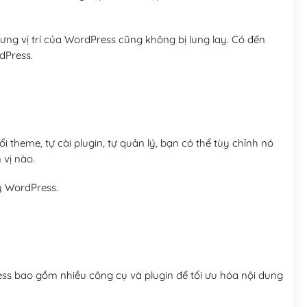
ng vị trí của WordPress cũng không bị lung lay. Có đến
dPress.
 theme, tự cài plugin, tự quản lý, bạn có thể tùy chỉnh nó
 vị nào.
y WordPress.
ess bao gồm nhiều công cụ và plugin để tối ưu hóa nội dung