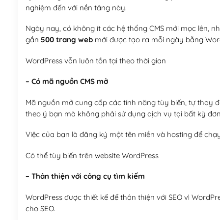
nghiệm đến với nền tảng này.
Ngày nay, có không ít các hệ thống CMS mới mọc lên, như
gần
500 trang web
mới được tạo ra mỗi ngày bằng Wor
WordPress vẫn luôn tồn tại theo thời gian
– Có mã nguồn CMS mở
Mã nguồn mở cung cấp các tính năng tùy biến, tự thay đổi
theo ý bạn mà không phải sử dụng dịch vụ tại bất kỳ đơn
Việc của bạn là đăng ký một tên miền và hosting để chạ
Có thể tùy biến trên website WordPress
– Thân thiện với công cụ tìm kiếm
WordPress được thiết kế để thân thiện với SEO vì WordPr
cho SEO.