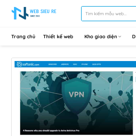
Bỏ
Tìm
qua
kiếm:
nội
dung
Trang chủ
Thiết kế web
Kho giao diện
D