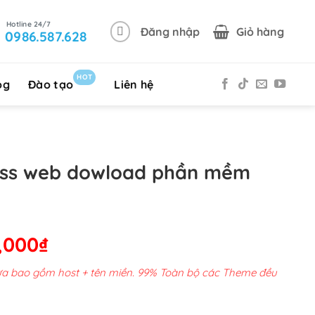
Đăng nhập
Giỏ hàng
0986.587.628
HOT
og
Đào tạo
Liên hệ
ss web dowload phần mềm
Giá
,000
₫
hiện
chưa bao gồm host + tên miền. 99% Toàn bộ các Theme đều
tại
00,000₫.
là: