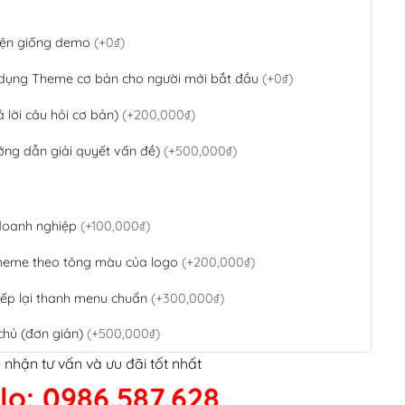
 diện giống demo
(+0₫)
 dụng Theme cơ bản cho người mới bắt đầu
(+0₫)
ả lời câu hỏi cơ bản)
(+200,000₫)
ớng dẫn giải quyết vấn đề)
(+500,000₫)
 doanh nghiệp
(+100,000₫)
theme theo tông màu của logo
(+200,000₫)
ếp lại thanh menu chuẩn
(+300,000₫)
chủ (đơn giản)
(+500,000₫)
 nhận tư vấn và ưu đãi tốt nhất
QR Code ngân hàng
(+100,000₫)
lo: 0986.587.628