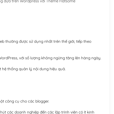
 dựa trên Wordpress với Theme Flatsome
Hosting 5GB SSD (1 nă
Hosting 8GB SSD (1 nă
 thường được sử dụng nhất trên thế giới, tiếp theo
ordPress, với số lượng không ngừng tăng lên hàng ngày.
 hệ thống quản lý nội dung hiệu quả.
t công cụ cho các blogger.
út các doanh nghiệp đến các lập trình viên có ít kinh