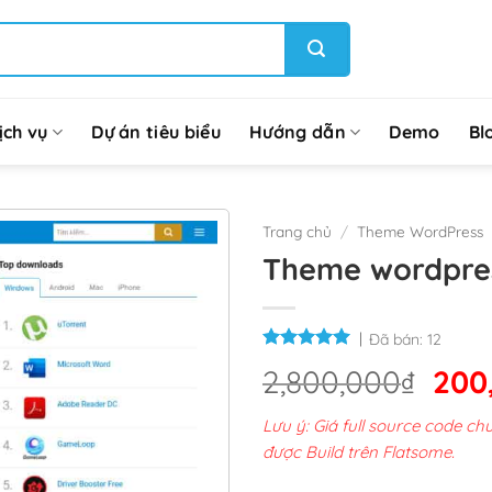
ịch vụ
Dự án tiêu biểu
Hướng dẫn
Demo
Bl
Trang chủ
/
Theme WordPress
Theme wordpre
Đã bán:
12
Giá
2,800,000
₫
200
gốc
Lưu ý: Giá full source code 
là:
được Build trên Flatsome.
2,8