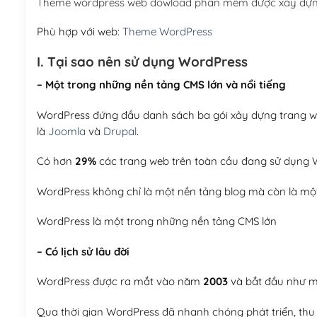
Theme wordpress web dowload phần mềm được xây dựng
Phù hợp với web:
Theme WordPress
I. Tại sao nên sử dụng WordPress
– Một trong những nền tảng CMS lớn và nổi tiếng
WordPress đứng đầu danh sách ba gói xây dựng trang web
là
Joomla
và
Drupal
.
Có hơn
29%
các trang web trên toàn cầu đang sử dụng W
WordPress không chỉ là một nền tảng blog mà còn là một
WordPress là một trong những nền tảng CMS lớn
– Có lịch sử lâu đời
WordPress được ra mắt vào năm
2003
và bắt đầu như mộ
Qua thời gian WordPress đã nhanh chóng phát triển, thu h