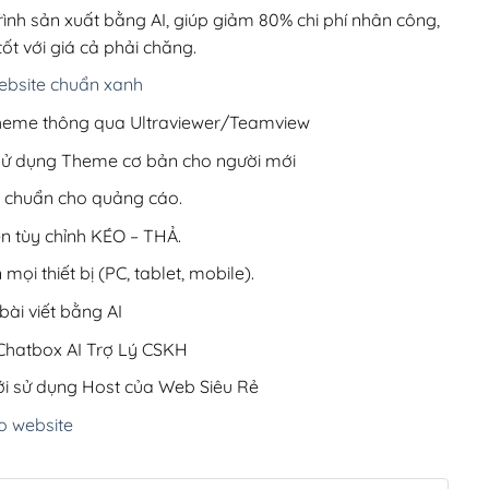
200,000₫.
rình sản xuất bằng AI, giúp giảm 80% chi phí nhân công,
ốt với giá cả phải chăng.
bsite chuẩn xanh
 Theme thông qua Ultraviewer/Teamview
 sử dụng Theme cơ bản cho người mới
ưu chuẩn cho quảng cáo.
ện tùy chỉnh KÉO – THẢ.
 mọi thiết bị (PC, tablet, mobile).
ài viết bằng AI
hatbox AI Trợ Lý CSKH
i sử dụng Host của Web Siêu Rẻ
o website