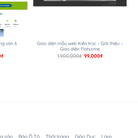
Giao diện mẫu web Kiến trúc – Giới thiệu –
ng sản 6
Giao diện Flatsome
Giá
Giá
Giá
0
₫
1,900,000
₫
99,000
₫
hiện
gốc
hiện
tại
là:
tại
000₫.
là:
1,900,000₫.
là:
99,000₫.
99,000₫.
g sản
Bán Ô Tô
Thời trang
Giáo Dục
Làm