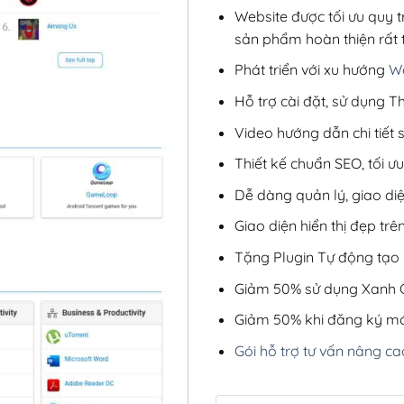
Website được tối ưu quy t
sản phẩm hoàn thiện rất t
Phát triển với xu hướng
We
Hỗ trợ cài đặt, sử dụng
Video hướng dẫn chi tiết
Thiết kế chuẩn SEO, tối 
Dễ dàng quản lý, giao di
Giao diện hiển thị đẹp trên
Tặng Plugin Tự động tạo b
Giảm 50% sử dụng Xanh C
Giảm 50% khi đăng ký mớ
Gói hỗ trợ tư vấn nâng ca