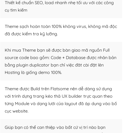
Thiết kế chuẩn SEO, load nhanh nhẹ tối ưu với các công
cụ tìm kiếm
Theme sạch hoàn toàn 100% không virus, không mã độc
đã được kiểm tra kỹ lưỡng.
Khi mua Theme bạn sẽ được bàn giao mã nguồn Full
source code bao gồm: Code + Database được nhân bản
bằng plugin duplicator bạn chỉ việc đăt cài đặt lên
Hosting là giống demo 100%.
Theme được Build trên Flatsome nên dễ dàng sử dụng
với trình dựng trang kéo thả UX builder trực quan theo
từng Module và dạng lưới của layout đã áp dụng vào bố
cục website.
Giúp bạn có thể can thiệp vào bất cứ vị trí nào bạn