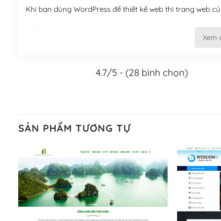
Khi bạn dùng WordPress để thiết kế web thì trang web của
Tối ưu hóa công cụ tìm kiếm
Xem 
– Dễ dàng tùy chỉnh, sửa chữa
4.7/5 - (28 bình chọn)
Khi bạn sử dụng WordPress, thì vấn đề giao diện của bạ
WordPress đa dạng sẽ giúp việc thực hiện các thiết kế tr
Nếu bạn có các kỹ thuật cơ bản với một theme được thiết 
kiếm chúng trên Internet hoặc nhờ chuyên gia.
SẢN PHẨM TƯƠNG TỰ
Dễ dàng tùy chỉnh trên WordPress
– Sở hữu một cộng đồng lớn, sẵn sàng hỗ trợ
WordPress là nơi lưu trữ cho một diễn đàn cộng đồng kh
cuồng tín WordPress.
Nếu bạn gặp khó khăn, bạn có thể lên mạng và tìm kiếm n