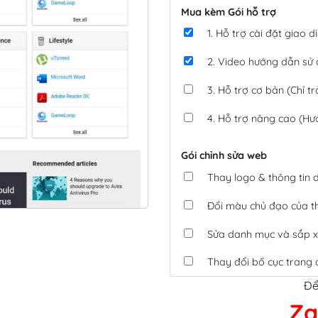
Mua kèm Gói hỗ trợ
1. Hỗ trợ cài đặt giao
2. Video hướng dẫn sử
3. Hỗ trợ cơ bản (Chỉ tr
4. Hỗ trợ nâng cao (Hư
Gói chỉnh sửa web
Thay logo & thông tin
Đổi màu chủ đạo của 
Sửa danh mục và sắp x
Thay đổi bố cục trang 
Để
Tích hợp thanh toán 
Za