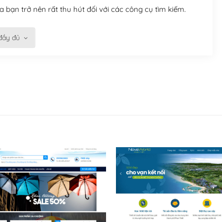
 bạn trở nên rất thu hút đối với các công cụ tìm kiếm.
đầy đủ
n trở nên dễ dàng và nhanh chóng. Với kho Theme
ở nên hấp dẫn và đơn giản hơn.
kế tốt, bạn có thể tự sửa đổi. Nếu không bạn có thể tìm
ổng lồ được kiểm duyệt bởi các nhân viên và những người
hững cộng đồng WordPress, họ sẽ giúp bạn trả lời, giải