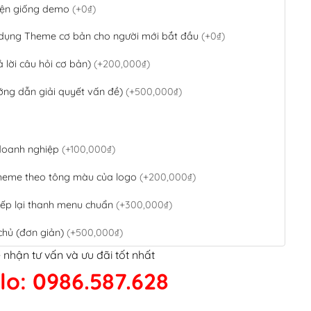
 diện giống demo
(+0₫)
 dụng Theme cơ bản cho người mới bắt đầu
(+0₫)
ả lời câu hỏi cơ bản)
(+200,000₫)
ớng dẫn giải quyết vấn đề)
(+500,000₫)
 doanh nghiệp
(+100,000₫)
theme theo tông màu của logo
(+200,000₫)
ếp lại thanh menu chuẩn
(+300,000₫)
chủ (đơn giản)
(+500,000₫)
 nhận tư vấn và ưu đãi tốt nhất
QR Code ngân hàng
(+100,000₫)
lo: 0986.587.628
 kết google, cập nhật sitemap
(+50,000₫)