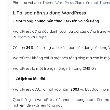
Phù hợp với web:
Theme WordPress Giao diện mới
,
Theme
I. Tại sao nên sử dụng WordPress
– Một trong những nền tảng CMS lớn và nổi tiếng
WordPress đứng đầu danh sách ba gói xây dựng trang web
là
Joomla
và
Drupal
.
Có hơn
29%
các trang web trên toàn cầu đang sử dụng W
WordPress không chỉ là một nền tảng blog mà còn là một
WordPress là một trong những nền tảng CMS lớn
– Có lịch sử lâu đời
WordPress được ra mắt vào năm
2003
và bắt đầu như mộ
Qua thời gian WordPress đã nhanh chóng phát triển, thu h
nghiệm đến với nền tảng này.