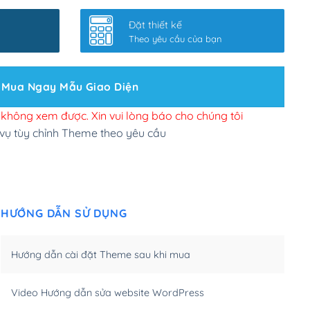
nhanh
(+0₫)
Đặt thiết kế
ở slider chính
(+200,000₫)
Theo yêu cầu của bạn
 bộ site theo yêu cầu
(+150,000₫)
Mua Ngay Mẫu Giao Diện
 site Wordpress
(+100,000₫)
n để đăng web
(+300,000₫)
i không xem được. Xin vui lòng báo cho chúng tôi
 vụ tùy chỉnh Theme theo yêu cầu
u cầu tuỳ chọn
(+2,000,000₫)
.net .org (1 năm)
(+300,000₫)
HƯỚNG DẪN SỬ DỤNG
(1 năm)
(+550,000₫)
m)
(+450,000₫)
Hướng dẫn cài đặt Theme sau khi mua
m)
(+550,000₫)
Video Hướng dẫn sửa website WordPress
m)
(+650,000₫)