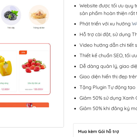
Website được tối ưu quy t
sản phẩm hoàn thiện rất t
Phát triển với xu hướng
We
Hỗ trợ cài đặt, sử dụng
Video hướng dẫn chi tiết
Thiết kế chuẩn SEO, tối 
Dễ dàng quản lý, giao di
Giao diện hiển thị đẹp trên
Tặng Plugin Tự động tạo b
Giảm 50% sử dụng Xanh C
Giảm 50% khi đăng ký mớ
Mua kèm Gói hỗ trợ