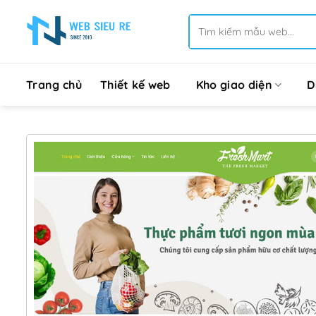
Bỏ
Tìm
qua
kiếm:
nội
dung
Trang chủ
Thiết kế web
Kho giao diện
D