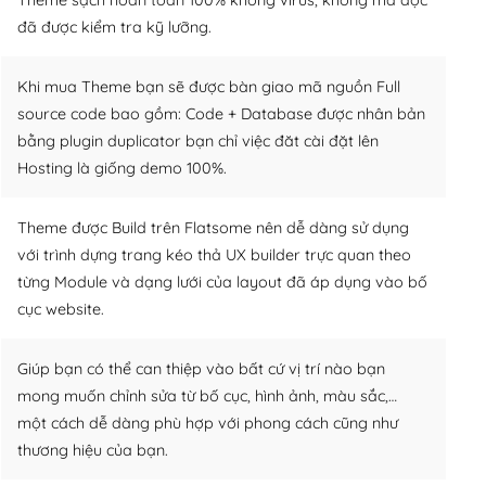
đã được kiểm tra kỹ lưỡng.
Khi mua Theme bạn sẽ được bàn giao mã nguồn Full
source code bao gồm: Code + Database được nhân bản
bằng plugin duplicator bạn chỉ việc đăt cài đặt lên
Hosting là giống demo 100%.
Theme được Build trên Flatsome nên dễ dàng sử dụng
với trình dựng trang kéo thả UX builder trực quan theo
từng Module và dạng lưới của layout đã áp dụng vào bố
cục website.
Giúp bạn có thể can thiệp vào bất cứ vị trí nào bạn
mong muốn chỉnh sửa từ bố cục, hình ảnh, màu sắc,…
một cách dễ dàng phù hợp với phong cách cũng như
thương hiệu của bạn.