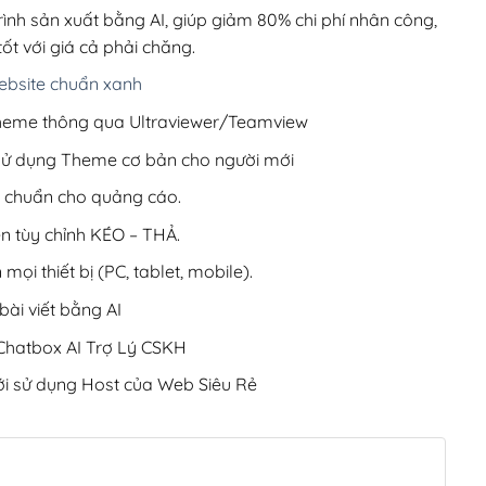
220,000₫.
rình sản xuất bằng AI, giúp giảm 80% chi phí nhân công,
ốt với giá cả phải chăng.
bsite chuẩn xanh
 Theme thông qua Ultraviewer/Teamview
 sử dụng Theme cơ bản cho người mới
ưu chuẩn cho quảng cáo.
ện tùy chỉnh KÉO – THẢ.
 mọi thiết bị (PC, tablet, mobile).
ài viết bằng AI
hatbox AI Trợ Lý CSKH
i sử dụng Host của Web Siêu Rẻ