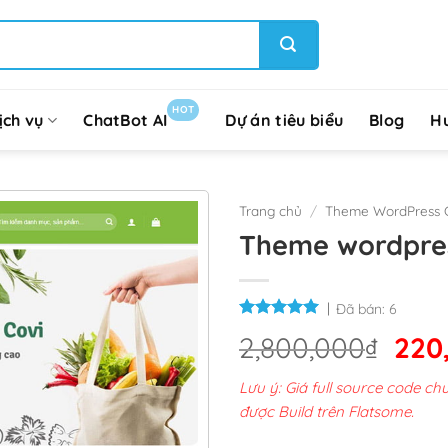
HOT
ịch vụ
ChatBot AI
Dự án tiêu biểu
Blog
H
Trang chủ
/
Theme WordPress G
Theme wordpres
Đã bán:
6
Giá
2,800,000
₫
220
gốc
Lưu ý: Giá full source code 
là:
được Build trên Flatsome.
2,8