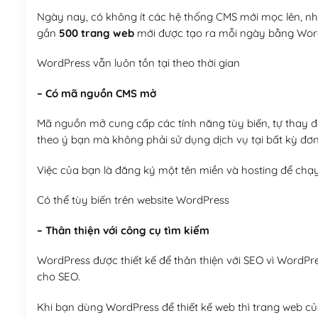
Ngày nay, có không ít các hệ thống CMS mới mọc lên, như
gần
500 trang web
mới được tạo ra mỗi ngày bằng Wor
WordPress vẫn luôn tồn tại theo thời gian
– Có mã nguồn CMS mở
Mã nguồn mở cung cấp các tính năng tùy biến, tự thay đổi
theo ý bạn mà không phải sử dụng dịch vụ tại bất kỳ đơn
Việc của bạn là đăng ký một tên miền và hosting để chạ
Có thể tùy biến trên website WordPress
– Thân thiện với công cụ tìm kiếm
WordPress được thiết kế để thân thiện với SEO vì WordPr
cho SEO.
Khi bạn dùng WordPress để thiết kế web thì trang web của