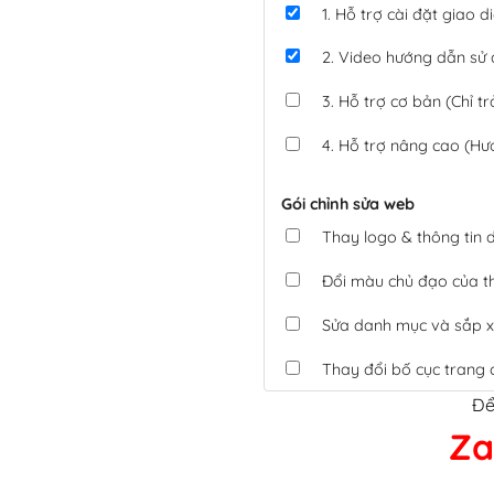
1. Hỗ trợ cài đặt giao
2. Video hướng dẫn sử
3. Hỗ trợ cơ bản (Chỉ tr
4. Hỗ trợ nâng cao (Hư
Gói chỉnh sửa web
Thay logo & thông tin
Đổi màu chủ đạo của 
Sửa danh mục và sắp x
Thay đổi bố cục trang 
Để
Tích hợp thanh toán 
Za
Xác minh Website, liên