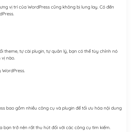
ng vị trí của WordPress cũng không bị lung lay. Có đến
dPress.
 theme, tự cài plugin, tự quản lý, bạn có thể tùy chỉnh nó
 vị nào.
y WordPress.
ess bao gồm nhiều công cụ và plugin để tối ưu hóa nội dung
 bạn trở nên rất thu hút đối với các công cụ tìm kiếm.