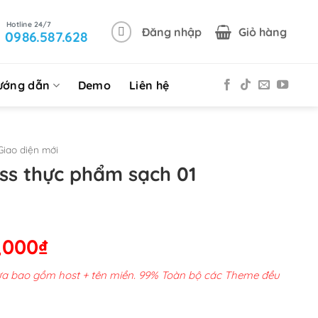
Đăng nhập
Giỏ hàng
0986.587.628
ướng dẫn
Demo
Liên hệ
iao diện mới
s thực phẩm sạch 01
Giá
,000
₫
hiện
chưa bao gồm host + tên miền. 99% Toàn bộ các Theme đều
tại
00,000₫.
là: