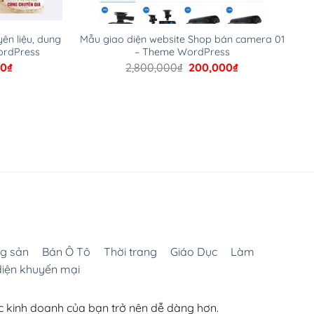
ên liệu, dung
Mẫu giao diện website Shop bán camera 01
ordPress
– Theme WordPress
Giá
Giá
Giá
00
₫
2,800,000
₫
200,000
₫
hiện
gốc
hiện
tại
là:
tại
00₫.
là:
2,800,000₫.
là:
200,000₫.
200,000₫.
g sản
Bán Ô Tô
Thời trang
Giáo Dục
Làm
diện khuyến mại
ệc kinh doanh của bạn trở nên dễ dàng hơn.