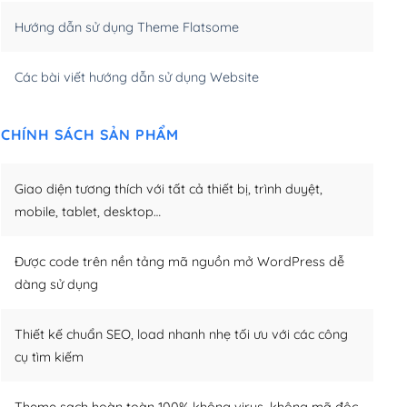
Hướng dẫn sử dụng Theme Flatsome
m)
(+950,000₫)
Các bài viết hướng dẫn sử dụng Website
CHÍNH SÁCH SẢN PHẨM
Giao diện tương thích với tất cả thiết bị, trình duyệt,
mobile, tablet, desktop…
Được code trên nền tảng mã nguồn mở WordPress dễ
dàng sử dụng
Thiết kế chuẩn SEO, load nhanh nhẹ tối ưu với các công
cụ tìm kiếm
Theme sạch hoàn toàn 100% không virus, không mã độc