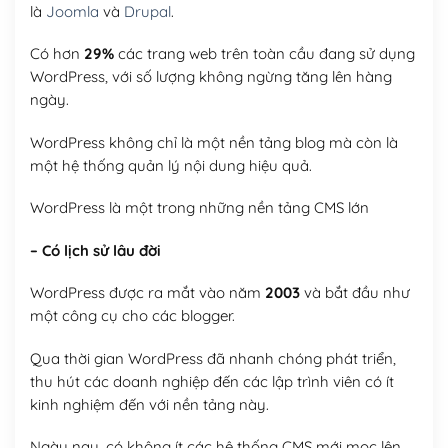
là
Joomla
và
Drupal
.
Có hơn
29%
các trang web trên toàn cầu đang sử dụng
WordPress, với số lượng không ngừng tăng lên hàng
ngày.
WordPress không chỉ là một nền tảng blog mà còn là
một hệ thống quản lý nội dung hiệu quả.
WordPress là một trong những nền tảng CMS lớn
– Có lịch sử lâu đời
WordPress được ra mắt vào năm
2003
và bắt đầu như
một công cụ cho các blogger.
Qua thời gian WordPress đã nhanh chóng phát triển,
thu hút các doanh nghiệp đến các lập trình viên có ít
kinh nghiệm đến với nền tảng này.
Ngày nay, có không ít các hệ thống CMS mới mọc lên,