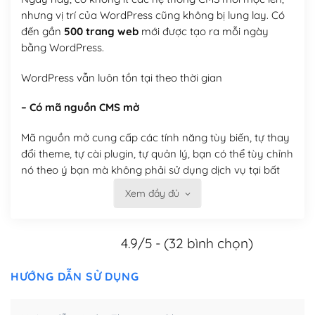
nhưng vị trí của WordPress cũng không bị lung lay. Có
đến gần
500 trang web
mới được tạo ra mỗi ngày
bằng WordPress.
WordPress vẫn luôn tồn tại theo thời gian
– Có mã nguồn CMS mở
Mã nguồn mở cung cấp các tính năng tùy biến, tự thay
đổi theme, tự cài plugin, tự quản lý, bạn có thể tùy chỉnh
nó theo ý bạn mà không phải sử dụng dịch vụ tại bất
kỳ đơn vị nào.
Xem đầy đủ
Việc của bạn là đăng ký một tên miền và hosting để
chạy WordPress.
4.9/5 - (32 bình chọn)
Có thể tùy biến trên website WordPress
HƯỚNG DẪN SỬ DỤNG
– Thân thiện với công cụ tìm kiếm