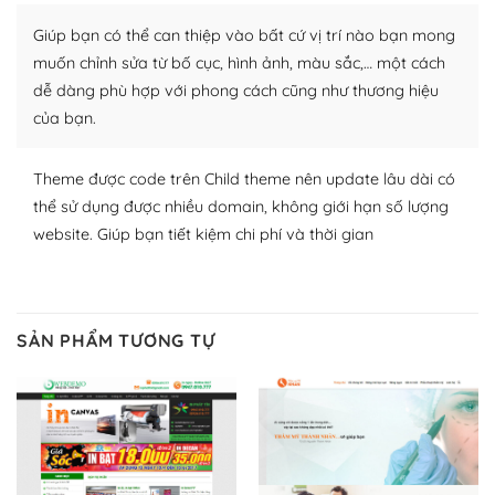
Nhờ lượng người dùng đông đảo, thư viện themes và
Giúp bạn có thể can thiệp vào bất cứ vị trí nào bạn mong
plugin của WordPress rất phong phú. Bạn có thể thỏa
thích chọn lựa plugin và themes phù hợp cho mục đích
muốn chỉnh sửa từ bố cục, hình ảnh, màu sắc,… một cách
lập website của mình.
dễ dàng phù hợp với phong cách cũng như thương hiệu
của bạn.
WordPress đa dạng plugin và themes
Theme được code trên Child theme nên update lâu dài có
– Dễ sử dụng
thể sử dụng được nhiều domain, không giới hạn số lượng
Với mọi Hosting bất kỳ thì WordPress đều có thể dễ
website. Giúp bạn tiết kiệm chi phí và thời gian
dàng thiết lập vì thực tế nó đã cung cấp khoảng 60%
toàn bộ web.
Và bạn có toàn quyền tự do khi quyết định nơi lưu trữ
SẢN PHẨM TƯƠNG TỰ
trang web WordPress của bạn.
Dễ dàng lựa chọn Hosting cho website WordPress
– Bảo mật cực tốt
Vì WordPress hiện là nền tảng xây dựng trang web và