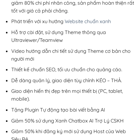
giảm 80% chi phí nhân công, sản phẩm hoàn thiện rất
tốt với giá cả phải chăng.
Phát triển với xu hướng
Website chuẩn xanh
Hỗ trợ cài đặt, sử dụng Theme thông qua
Ultraviewer/Teamview
Video hướng dẫn chi tiết sử dụng Theme cơ bản cho
người mới
Thiết kế chuẩn SEO, tối ưu chuẩn cho quảng cáo.
Dễ dàng quản lý, giao diện tùy chỉnh KÉO – THẢ.
Giao diện hiển thị đẹp trên mọi thiết bị (PC, tablet,
mobile).
Tặng Plugin Tự động tạo bài viết bằng AI
Giảm 50% sử dụng Xanh Chatbox AI Trợ Lý CSKH
Giảm 50% khi đăng ký mới sử dụng Host của Web
Siêu Rẻ