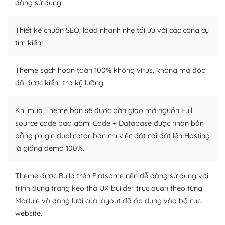
dàng sử dụng
Dễ dàng tùy chỉnh trên WordPress
Thiết kế chuẩn SEO, load nhanh nhẹ tối ưu với các công cụ
– Sở hữu một cộng đồng lớn, sẵn sàng hỗ trợ
tìm kiếm
WordPress là nơi lưu trữ cho một diễn đàn cộng đồng
khổng lồ được kiểm duyệt bởi các nhân viên và những
Theme sạch hoàn toàn 100% không virus, không mã độc
người cuồng tín WordPress.
đã được kiểm tra kỹ lưỡng.
Nếu bạn gặp khó khăn, bạn có thể lên mạng và tìm
kiếm những cộng đồng WordPress, họ sẽ giúp bạn trả
Khi mua Theme bạn sẽ được bàn giao mã nguồn Full
lời, giải đáp vấn đề của bạn.
source code bao gồm: Code + Database được nhân bản
bằng plugin duplicator bạn chỉ việc đăt cài đặt lên Hosting
Cộng đồng sử dụng WordPress sẵn sàng hỗ trợ bạn
là giống demo 100%.
– Đa dạng plugin và themes
Theme được Build trên Flatsome nên dễ dàng sử dụng với
Plugin mở rộng là thành phần cài đặt thêm vào
trình dựng trang kéo thả UX builder trực quan theo từng
WordPress để tăng thêm các tính năng cần thiết. Có
Module và dạng lưới của layout đã áp dụng vào bố cục
nhiều plugin trả phí hoặc miễn phí.
website.