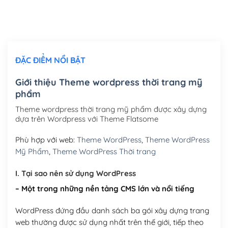
Thiết kế logo đơn giản để đăng web
(+300,000₫)
Chỉnh sửa site theo yêu cầu tuỳ chọn
(+2,000,000₫)
ĐẶC ĐIỂM NỔI BẬT
Mua thêm Host + Tên miền
Tên miền quốc tế .com .net .org (1 năm)
(+300,000₫)
Giới thiệu Theme wordpress thời trang mỹ
phẩm
Tên miền Việt Nam .vn (1 năm)
(+550,000₫)
Theme wordpress thời trang mỹ phẩm được xây dựng
Hosting 2GB SSD (1 năm)
(+450,000₫)
dựa trên Wordpress với Theme Flatsome
Hosting 3GB SSD (1 năm)
(+550,000₫)
Phù hợp với web:
Theme WordPress
,
Theme WordPress
Mỹ Phẩm
,
Theme WordPress Thời trang
Hosting 5GB SSD (1 năm)
(+650,000₫)
I. Tại sao nên sử dụng WordPress
Hosting 8GB SSD (1 năm)
(+950,000₫)
– Một trong những nền tảng CMS lớn và nổi tiếng
WordPress đứng đầu danh sách ba gói xây dựng trang
web thường được sử dụng nhất trên thế giới, tiếp theo