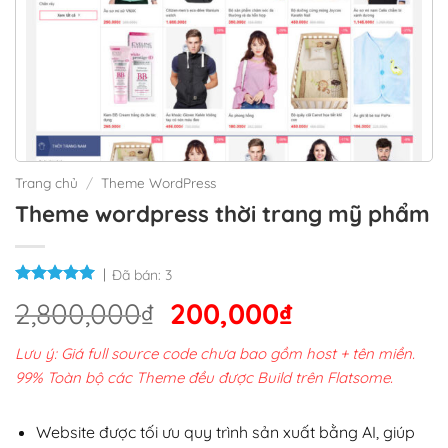
Trang chủ
/
Theme WordPress
Theme wordpress thời trang mỹ phẩm
Đã bán:
3
Giá
Giá
2,800,000
₫
200,000
₫
gốc
hiện
Lưu ý: Giá full source code chưa bao gồm host + tên miền.
là:
tại
99% Toàn bộ các Theme đều được Build trên Flatsome.
2,800,000₫.
là:
200,000₫.
Website được tối ưu quy trình sản xuất bằng AI, giúp