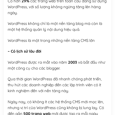
Có hơn
29%
các trang web trên toàn cầu đang sử dụng
WordPress, với số lượng không ngừng tăng lên hàng
ngày.
WordPress không chỉ là một nền tảng blog mà còn là
một hệ thống quản lý nội dung hiệu quả.
WordPress là một trong những nền tảng CMS lớn
– Có lịch sử lâu đời
WordPress được ra mắt vào năm
2003
và bắt đầu như
một công cụ cho các blogger.
Qua thời gian WordPress đã nhanh chóng phát triển,
thu hút các doanh nghiệp đến các lập trình viên có ít
kinh nghiệm đến với nền tảng này.
Ngày nay, có không ít các hệ thống CMS mới mọc lên,
nhưng vị trí của WordPress cũng không bị lung lay. Có
đến gần
500 trang web
mới được tạo ra mỗi ngày