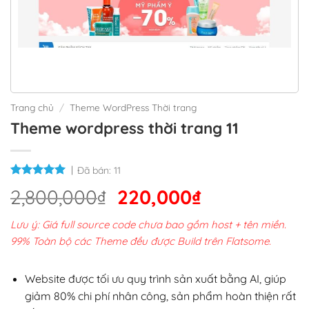
Trang chủ
/
Theme WordPress Thời trang
Theme wordpress thời trang 11
Đã bán:
11
Giá
Giá
2,800,000
₫
220,000
₫
gốc
hiện
Lưu ý: Giá full source code chưa bao gồm host + tên miền.
là:
tại
99% Toàn bộ các Theme đều được Build trên Flatsome.
2,800,000₫.
là:
220,000₫.
Website được tối ưu quy trình sản xuất bằng AI, giúp
giảm 80% chi phí nhân công, sản phẩm hoàn thiện rất