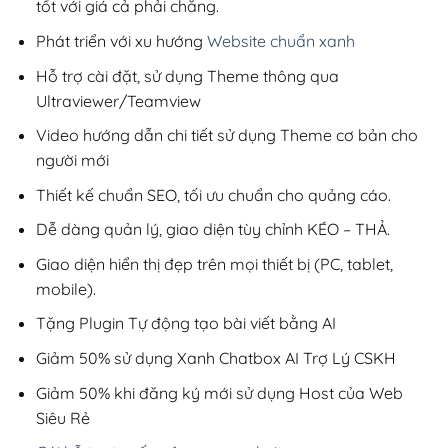
tốt với giá cả phải chăng.
Phát triển với xu hướng
Website chuẩn xanh
Hỗ trợ cài đặt, sử dụng Theme thông qua
Ultraviewer/Teamview
Video hướng dẫn chi tiết sử dụng Theme cơ bản cho
người mới
Thiết kế chuẩn SEO, tối ưu chuẩn cho quảng cáo.
Dễ dàng quản lý, giao diện tùy chỉnh KÉO – THẢ.
Giao diện hiển thị đẹp trên mọi thiết bị (PC, tablet,
mobile).
Tặng Plugin Tự động tạo bài viết bằng AI
Giảm 50% sử dụng Xanh Chatbox AI Trợ Lý CSKH
Giảm 50% khi đăng ký mới sử dụng Host của Web
Siêu Rẻ