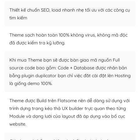
– Sở hữu một cộng đồng lớn, sẵn sàng hỗ trợ
Thiết kế chuẩn SEO, load nhanh nhẹ tối ưu với các công cụ
WordPress là nơi lưu trữ cho một diễn đàn cộng đồng
tìm kiếm
khổng lồ được kiểm duyệt bởi các nhân viên và những
người cuồng tín WordPress.
Theme sạch hoàn toàn 100% không virus, không mã độc
đã được kiểm tra kỹ lưỡng.
Nếu bạn gặp khó khăn, bạn có thể lên mạng và tìm
kiếm những cộng đồng WordPress, họ sẽ giúp bạn trả
lời, giải đáp vấn đề của bạn.
Khi mua Theme bạn sẽ được bàn giao mã nguồn Full
source code bao gồm: Code + Database được nhân bản
Cộng đồng sử dụng WordPress sẵn sàng hỗ trợ bạn
bằng plugin duplicator bạn chỉ việc đăt cài đặt lên Hosting
là giống demo 100%.
– Đa dạng plugin và themes
Plugin mở rộng là thành phần cài đặt thêm vào
Theme được Build trên Flatsome nên dễ dàng sử dụng với
WordPress để tăng thêm các tính năng cần thiết. Có
trình dựng trang kéo thả UX builder trực quan theo từng
nhiều plugin trả phí hoặc miễn phí.
Module và dạng lưới của layout đã áp dụng vào bố cục
website.
Nhờ lượng người dùng đông đảo, thư viện themes và
plugin của WordPress rất phong phú. Bạn có thể thỏa