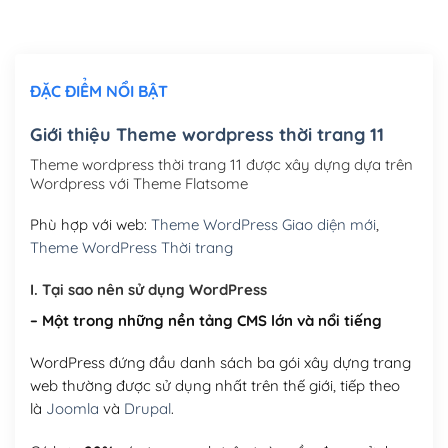
Chỉnh sửa site theo yêu cầu tuỳ chọn
(+2,000,000₫)
ĐẶC ĐIỂM NỔI BẬT
Mua thêm Host + Tên miền
Tên miền quốc tế .com .net .org (1 năm)
(+300,000₫)
Giới thiệu Theme wordpress thời trang 11
Tên miền Việt Nam .vn (1 năm)
(+550,000₫)
Theme wordpress thời trang 11 được xây dựng dựa trên
Wordpress với Theme Flatsome
Hosting 2GB SSD (1 năm)
(+450,000₫)
Phù hợp với web:
Theme WordPress Giao diện mới
,
Hosting 3GB SSD (1 năm)
(+550,000₫)
Theme WordPress Thời trang
Hosting 5GB SSD (1 năm)
(+650,000₫)
I. Tại sao nên sử dụng WordPress
– Một trong những nền tảng CMS lớn và nổi tiếng
Hosting 8GB SSD (1 năm)
(+950,000₫)
WordPress đứng đầu danh sách ba gói xây dựng trang
web thường được sử dụng nhất trên thế giới, tiếp theo
là
Joomla
và
Drupal
.