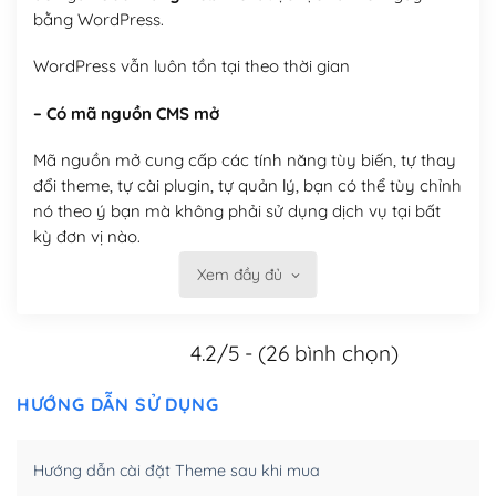
bằng WordPress.
WordPress vẫn luôn tồn tại theo thời gian
– Có mã nguồn CMS mở
Mã nguồn mở cung cấp các tính năng tùy biến, tự thay
đổi theme, tự cài plugin, tự quản lý, bạn có thể tùy chỉnh
nó theo ý bạn mà không phải sử dụng dịch vụ tại bất
kỳ đơn vị nào.
Xem đầy đủ
Việc của bạn là đăng ký một tên miền và hosting để
chạy WordPress.
4.2/5 - (26 bình chọn)
Có thể tùy biến trên website WordPress
– Thân thiện với công cụ tìm kiếm
HƯỚNG DẪN SỬ DỤNG
WordPress được thiết kế để thân thiện với SEO vì
Hướng dẫn cài đặt Theme sau khi mua
WordPress bao gồm nhiều công cụ và plugin để tối ưu