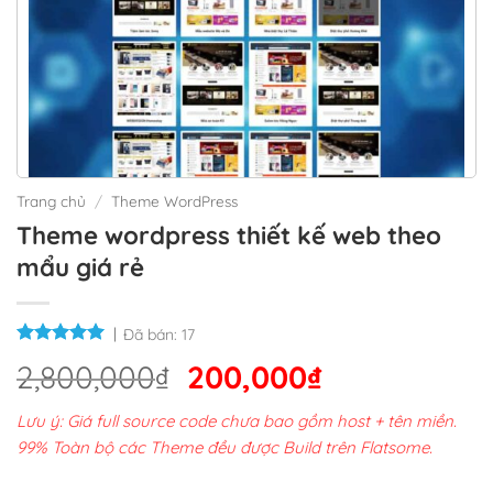
Trang chủ
/
Theme WordPress
Theme wordpress thiết kế web theo
mẩu giá rẻ
Đã bán:
17
Giá
Giá
2,800,000
₫
200,000
₫
gốc
hiện
Lưu ý: Giá full source code chưa bao gồm host + tên miền.
là:
tại
99% Toàn bộ các Theme đều được Build trên Flatsome.
2,800,000₫.
là: