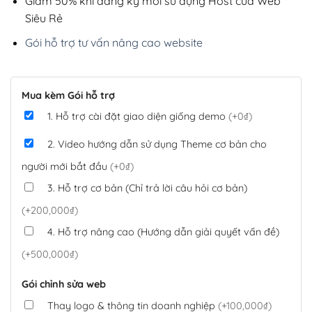
Giảm 50% khi đăng ký mới sử dụng Host của Web
Siêu Rẻ
Gói hỗ trợ tư vấn nâng cao website
Mua kèm Gói hỗ trợ
1. Hỗ trợ cài đặt giao diện giống demo
(+0₫)
2. Video hướng dẫn sử dụng Theme cơ bản cho
người mới bắt đầu
(+0₫)
3. Hỗ trợ cơ bản (Chỉ trả lời câu hỏi cơ bản)
(+200,000₫)
4. Hỗ trợ nâng cao (Hướng dẫn giải quyết vấn đề)
(+500,000₫)
Gói chỉnh sửa web
Thay logo & thông tin doanh nghiệp
(+100,000₫)