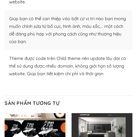
website.
Nhờ lượng người dùng đông đảo, thư viện themes và
plugin của WordPress rất phong phú. Bạn có thể thỏa
Giúp bạn có thể can thiệp vào bất cứ vị trí nào bạn mong
thích chọn lựa plugin và themes phù hợp cho mục đích
lập website của mình.
muốn chỉnh sửa từ bố cục, hình ảnh, màu sắc,… một cách
dễ dàng phù hợp với phong cách cũng như thương hiệu
WordPress đa dạng plugin và themes
của bạn.
– Dễ sử dụng
Theme được code trên Child theme nên update lâu dài có
Với mọi Hosting bất kỳ thì WordPress đều có thể dễ
thể sử dụng được nhiều domain, không giới hạn số lượng
dàng thiết lập vì thực tế nó đã cung cấp khoảng 60%
website. Giúp bạn tiết kiệm chi phí và thời gian
toàn bộ web.
Và bạn có toàn quyền tự do khi quyết định nơi lưu trữ
trang web WordPress của bạn.
SẢN PHẨM TƯƠNG TỰ
Dễ dàng lựa chọn Hosting cho website WordPress
– Bảo mật cực tốt