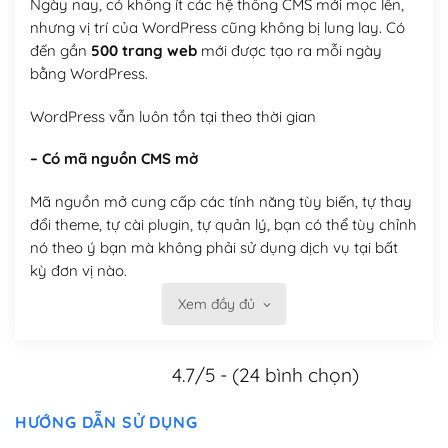
Ngày nay, có không ít các hệ thống CMS mới mọc lên,
nhưng vị trí của WordPress cũng không bị lung lay. Có
đến gần
500 trang web
mới được tạo ra mỗi ngày
bằng WordPress.
WordPress vẫn luôn tồn tại theo thời gian
– Có mã nguồn CMS mở
Mã nguồn mở cung cấp các tính năng tùy biến, tự thay
đổi theme, tự cài plugin, tự quản lý, bạn có thể tùy chỉnh
nó theo ý bạn mà không phải sử dụng dịch vụ tại bất
kỳ đơn vị nào.
Xem đầy đủ
Việc của bạn là đăng ký một tên miền và hosting để
chạy WordPress.
4.7/5 - (24 bình chọn)
Có thể tùy biến trên website WordPress
– Thân thiện với công cụ tìm kiếm
HƯỚNG DẪN SỬ DỤNG