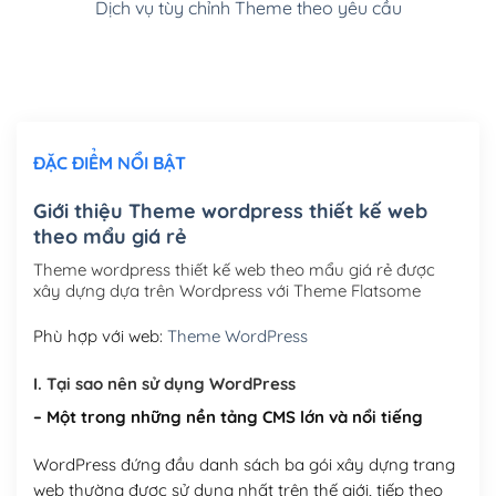
Dịch vụ tùy chỉnh Theme theo yêu cầu
Cài đặt SMTP Mail cho site Wordpress
(+100,000₫)
Thiết kế logo đơn giản để đăng web
(+300,000₫)
Chỉnh sửa site theo yêu cầu tuỳ chọn
(+2,000,000₫)
ĐẶC ĐIỂM NỔI BẬT
Mua thêm Host + Tên miền
Tên miền quốc tế .com .net .org (1 năm)
(+300,000₫)
Giới thiệu Theme wordpress thiết kế web
theo mẩu giá rẻ
Tên miền Việt Nam .vn (1 năm)
(+550,000₫)
Theme wordpress thiết kế web theo mẩu giá rẻ được
Hosting 2GB SSD (1 năm)
(+450,000₫)
xây dựng dựa trên Wordpress với Theme Flatsome
Hosting 3GB SSD (1 năm)
(+550,000₫)
Phù hợp với web:
Theme WordPress
Hosting 5GB SSD (1 năm)
(+650,000₫)
I. Tại sao nên sử dụng WordPress
– Một trong những nền tảng CMS lớn và nổi tiếng
Hosting 8GB SSD (1 năm)
(+950,000₫)
WordPress đứng đầu danh sách ba gói xây dựng trang
web thường được sử dụng nhất trên thế giới, tiếp theo