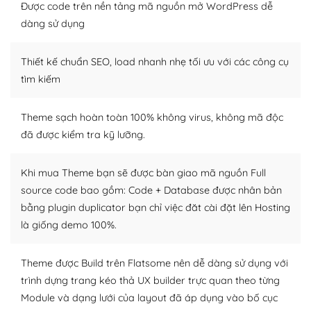
Được code trên nền tảng mã nguồn mở WordPress dễ
Dễ dàng tùy chỉnh trên WordPress
dàng sử dụng
– Sở hữu một cộng đồng lớn, sẵn sàng hỗ trợ
Thiết kế chuẩn SEO, load nhanh nhẹ tối ưu với các công cụ
WordPress là nơi lưu trữ cho một diễn đàn cộng đồng
tìm kiếm
khổng lồ được kiểm duyệt bởi các nhân viên và những
người cuồng tín WordPress.
Theme sạch hoàn toàn 100% không virus, không mã độc
đã được kiểm tra kỹ lưỡng.
Nếu bạn gặp khó khăn, bạn có thể lên mạng và tìm
kiếm những cộng đồng WordPress, họ sẽ giúp bạn trả
lời, giải đáp vấn đề của bạn.
Khi mua Theme bạn sẽ được bàn giao mã nguồn Full
source code bao gồm: Code + Database được nhân bản
Cộng đồng sử dụng WordPress sẵn sàng hỗ trợ bạn
bằng plugin duplicator bạn chỉ việc đăt cài đặt lên Hosting
là giống demo 100%.
– Đa dạng plugin và themes
Plugin mở rộng là thành phần cài đặt thêm vào
Theme được Build trên Flatsome nên dễ dàng sử dụng với
WordPress để tăng thêm các tính năng cần thiết. Có
trình dựng trang kéo thả UX builder trực quan theo từng
nhiều plugin trả phí hoặc miễn phí.
Module và dạng lưới của layout đã áp dụng vào bố cục