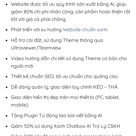
200,000₫.
Website được tối ưu quy trình sản xuất bằng AI, giúp
giảm 80% chi phí nhân công, sản phẩm hoàn thiện rất
tốt với giá cả phải chăng.
Phát triển với xu hướng
Website chuẩn xanh
Hỗ trợ cài đặt, sử dụng Theme thông qua
Ultraviewer/Teamview
Video hướng dẫn chi tiết sử dụng Theme cơ bản cho
người mới
Thiết kế chuẩn SEO, tối ưu chuẩn cho quảng cáo.
Dễ dàng quản lý, giao diện tùy chỉnh KÉO – THẢ.
Giao diện hiển thị đẹp trên mọi thiết bị (PC, tablet,
mobile).
Tặng Plugin Tự động tạo bài viết bằng AI
Giảm 50% sử dụng Xanh Chatbox AI Trợ Lý CSKH