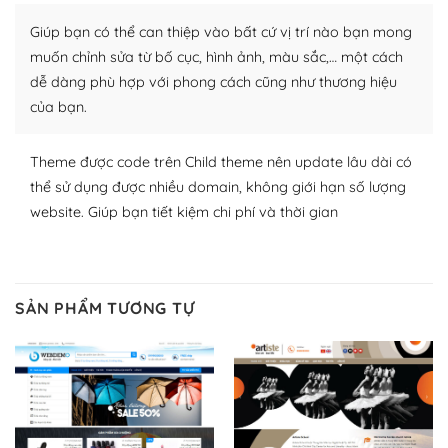
plugin của WordPress rất phong phú. Bạn có thể thỏa
Giúp bạn có thể can thiệp vào bất cứ vị trí nào bạn mong
thích chọn lựa plugin và themes phù hợp cho mục đích
lập website của mình.
muốn chỉnh sửa từ bố cục, hình ảnh, màu sắc,… một cách
dễ dàng phù hợp với phong cách cũng như thương hiệu
WordPress đa dạng plugin và themes
của bạn.
– Dễ sử dụng
Theme được code trên Child theme nên update lâu dài có
Với mọi Hosting bất kỳ thì WordPress đều có thể dễ
thể sử dụng được nhiều domain, không giới hạn số lượng
dàng thiết lập vì thực tế nó đã cung cấp khoảng 60%
website. Giúp bạn tiết kiệm chi phí và thời gian
toàn bộ web.
Và bạn có toàn quyền tự do khi quyết định nơi lưu trữ
trang web WordPress của bạn.
SẢN PHẨM TƯƠNG TỰ
Dễ dàng lựa chọn Hosting cho website WordPress
– Bảo mật cực tốt
Vì WordPress hiện là nền tảng xây dựng trang web và
blog lớn nhất trên thế giới, quan trọng nhất là bảo vệ