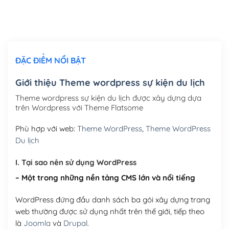
Thiết kế logo đơn giản để đăng web
(+300,000₫)
Chỉnh sửa site theo yêu cầu tuỳ chọn
(+2,000,000₫)
ĐẶC ĐIỂM NỔI BẬT
Mua thêm Host + Tên miền
Tên miền quốc tế .com .net .org (1 năm)
(+300,000₫)
Giới thiệu Theme wordpress sự kiện du lịch
Tên miền Việt Nam .vn (1 năm)
(+550,000₫)
Theme wordpress sự kiện du lịch được xây dựng dựa
trên Wordpress với Theme Flatsome
Hosting 2GB SSD (1 năm)
(+450,000₫)
Phù hợp với web:
Theme WordPress
,
Theme WordPress
Hosting 3GB SSD (1 năm)
(+550,000₫)
Du lịch
Hosting 5GB SSD (1 năm)
(+650,000₫)
I. Tại sao nên sử dụng WordPress
– Một trong những nền tảng CMS lớn và nổi tiếng
Hosting 8GB SSD (1 năm)
(+950,000₫)
WordPress đứng đầu danh sách ba gói xây dựng trang
web thường được sử dụng nhất trên thế giới, tiếp theo
là
Joomla
và
Drupal
.