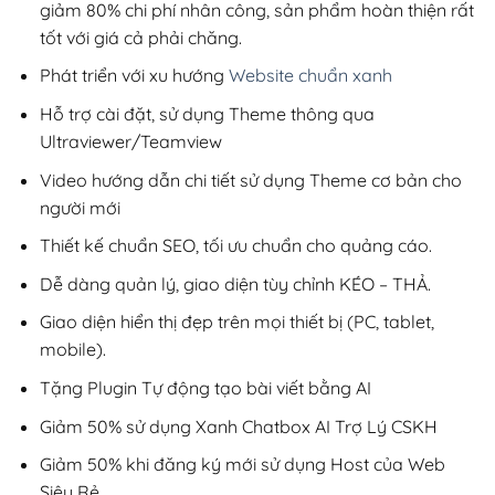
giảm 80% chi phí nhân công, sản phẩm hoàn thiện rất
tốt với giá cả phải chăng.
Phát triển với xu hướng
Website chuẩn xanh
Hỗ trợ cài đặt, sử dụng Theme thông qua
Ultraviewer/Teamview
Video hướng dẫn chi tiết sử dụng Theme cơ bản cho
người mới
Thiết kế chuẩn SEO, tối ưu chuẩn cho quảng cáo.
Dễ dàng quản lý, giao diện tùy chỉnh KÉO – THẢ.
Giao diện hiển thị đẹp trên mọi thiết bị (PC, tablet,
mobile).
Tặng Plugin Tự động tạo bài viết bằng AI
Giảm 50% sử dụng Xanh Chatbox AI Trợ Lý CSKH
Giảm 50% khi đăng ký mới sử dụng Host của Web
Siêu Rẻ