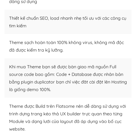
Dễ dàng tùy chỉnh trên WordPress
dàng sử dụng
– Sở hữu một cộng đồng lớn, sẵn sàng hỗ trợ
Thiết kế chuẩn SEO, load nhanh nhẹ tối ưu với các công cụ
WordPress là nơi lưu trữ cho một diễn đàn cộng đồng
tìm kiếm
khổng lồ được kiểm duyệt bởi các nhân viên và những
người cuồng tín WordPress.
Theme sạch hoàn toàn 100% không virus, không mã độc
đã được kiểm tra kỹ lưỡng.
Nếu bạn gặp khó khăn, bạn có thể lên mạng và tìm
kiếm những cộng đồng WordPress, họ sẽ giúp bạn trả
lời, giải đáp vấn đề của bạn.
Khi mua Theme bạn sẽ được bàn giao mã nguồn Full
source code bao gồm: Code + Database được nhân bản
Cộng đồng sử dụng WordPress sẵn sàng hỗ trợ bạn
bằng plugin duplicator bạn chỉ việc đăt cài đặt lên Hosting
là giống demo 100%.
– Đa dạng plugin và themes
Plugin mở rộng là thành phần cài đặt thêm vào
Theme được Build trên Flatsome nên dễ dàng sử dụng với
WordPress để tăng thêm các tính năng cần thiết. Có
trình dựng trang kéo thả UX builder trực quan theo từng
nhiều plugin trả phí hoặc miễn phí.
Module và dạng lưới của layout đã áp dụng vào bố cục
website.
Nhờ lượng người dùng đông đảo, thư viện themes và