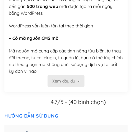
đến gần
500 trang web
mới được tạo ra mỗi ngày
bằng WordPress.
WordPress vẫn luôn tồn tại theo thời gian
– Có mã nguồn CMS mở
Mã nguồn mở cung cấp các tính năng tùy biến, tự thay
đổi theme, tự cài plugin, tự quản lý, bạn có thể tùy chỉnh
nó theo ý bạn mà không phải sử dụng dịch vụ tại bất
kỳ đơn vị nào.
Xem đầy đủ
Việc của bạn là đăng ký một tên miền và hosting để
chạy WordPress.
4.7/5 - (40 bình chọn)
Có thể tùy biến trên website WordPress
– Thân thiện với công cụ tìm kiếm
HƯỚNG DẪN SỬ DỤNG
WordPress được thiết kế để thân thiện với SEO vì