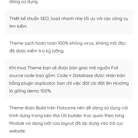
Dễ dàng tùy chỉnh trên WordPress
dàng sử dụng
– Sở hữu một cộng đồng lớn, sẵn sàng hỗ trợ
Thiết kế chuẩn SEO, load nhanh nhẹ tối ưu với các công cụ
WordPress là nơi lưu trữ cho một diễn đàn cộng đồng
tìm kiếm
khổng lồ được kiểm duyệt bởi các nhân viên và những
người cuồng tín WordPress.
Theme sạch hoàn toàn 100% không virus, không mã độc
đã được kiểm tra kỹ lưỡng.
Nếu bạn gặp khó khăn, bạn có thể lên mạng và tìm
kiếm những cộng đồng WordPress, họ sẽ giúp bạn trả
lời, giải đáp vấn đề của bạn.
Khi mua Theme bạn sẽ được bàn giao mã nguồn Full
source code bao gồm: Code + Database được nhân bản
Cộng đồng sử dụng WordPress sẵn sàng hỗ trợ bạn
bằng plugin duplicator bạn chỉ việc đăt cài đặt lên Hosting
là giống demo 100%.
– Đa dạng plugin và themes
Plugin mở rộng là thành phần cài đặt thêm vào
Theme được Build trên Flatsome nên dễ dàng sử dụng với
WordPress để tăng thêm các tính năng cần thiết. Có
trình dựng trang kéo thả UX builder trực quan theo từng
nhiều plugin trả phí hoặc miễn phí.
Module và dạng lưới của layout đã áp dụng vào bố cục
website.
Nhờ lượng người dùng đông đảo, thư viện themes và