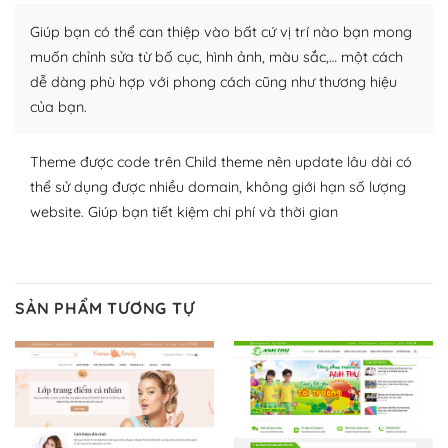
plugin của WordPress rất phong phú. Bạn có thể thỏa
Giúp bạn có thể can thiệp vào bất cứ vị trí nào bạn mong
thích chọn lựa plugin và themes phù hợp cho mục đích
lập website của mình.
muốn chỉnh sửa từ bố cục, hình ảnh, màu sắc,… một cách
dễ dàng phù hợp với phong cách cũng như thương hiệu
WordPress đa dạng plugin và themes
của bạn.
– Dễ sử dụng
Theme được code trên Child theme nên update lâu dài có
Với mọi Hosting bất kỳ thì WordPress đều có thể dễ
thể sử dụng được nhiều domain, không giới hạn số lượng
dàng thiết lập vì thực tế nó đã cung cấp khoảng 60%
website. Giúp bạn tiết kiệm chi phí và thời gian
toàn bộ web.
Và bạn có toàn quyền tự do khi quyết định nơi lưu trữ
trang web WordPress của bạn.
SẢN PHẨM TƯƠNG TỰ
Dễ dàng lựa chọn Hosting cho website WordPress
– Bảo mật cực tốt
Vì WordPress hiện là nền tảng xây dựng trang web và
blog lớn nhất trên thế giới, quan trọng nhất là bảo vệ