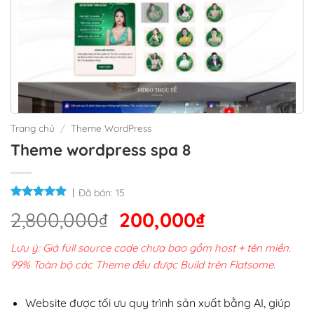
Trang chủ
/
Theme WordPress
Theme wordpress spa 8
Đã bán:
15
Giá
Giá
2,800,000
₫
200,000
₫
gốc
hiện
Lưu ý: Giá full source code chưa bao gồm host + tên miền.
là:
tại
99% Toàn bộ các Theme đều được Build trên Flatsome.
2,800,000₫.
là:
200,000₫.
Website được tối ưu quy trình sản xuất bằng AI, giúp