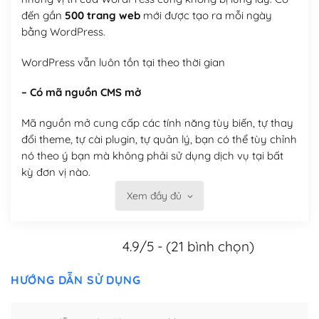
đến gần
500 trang web
mới được tạo ra mỗi ngày
bằng WordPress.
WordPress vẫn luôn tồn tại theo thời gian
– Có mã nguồn CMS mở
Mã nguồn mở cung cấp các tính năng tùy biến, tự thay
đổi theme, tự cài plugin, tự quản lý, bạn có thể tùy chỉnh
nó theo ý bạn mà không phải sử dụng dịch vụ tại bất
kỳ đơn vị nào.
Xem đầy đủ
Việc của bạn là đăng ký một tên miền và hosting để
chạy WordPress.
4.9/5 - (21 bình chọn)
Có thể tùy biến trên website WordPress
– Thân thiện với công cụ tìm kiếm
HƯỚNG DẪN SỬ DỤNG
WordPress được thiết kế để thân thiện với SEO vì