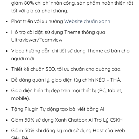
giảm 80% chi phí nhân công, sản phẩm hoàn thiện rất
tốt với giá cả phải chăng.
Phát triển với xu hướng
Website chuẩn xanh
Hỗ trợ cài đặt, sử dụng Theme thông qua
Ultraviewer/Teamview
Video hướng dẫn chi tiết sử dụng Theme cơ bản cho
người mới
Thiết kế chuẩn SEO, tối ưu chuẩn cho quảng cáo.
Dễ dàng quản lý, giao diện tùy chỉnh KÉO – THẢ.
Giao diện hiển thị đẹp trên mọi thiết bị (PC, tablet,
mobile).
Tặng Plugin Tự động tạo bài viết bằng AI
Giảm 50% sử dụng Xanh Chatbox AI Trợ Lý CSKH
Giảm 50% khi đăng ký mới sử dụng Host của Web
Siêu Rẻ