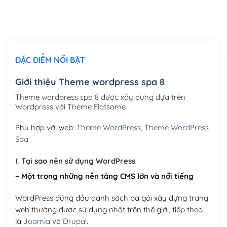
Thiết kế logo đơn giản để đăng web
(+300,000₫)
Chỉnh sửa site theo yêu cầu tuỳ chọn
(+2,000,000₫)
ĐẶC ĐIỂM NỔI BẬT
Mua thêm Host + Tên miền
Tên miền quốc tế .com .net .org (1 năm)
(+300,000₫)
Giới thiệu Theme wordpress spa 8
Tên miền Việt Nam .vn (1 năm)
(+550,000₫)
Theme wordpress spa 8 được xây dựng dựa trên
Wordpress với Theme Flatsome
Hosting 2GB SSD (1 năm)
(+450,000₫)
Phù hợp với web:
Theme WordPress
,
Theme WordPress
Hosting 3GB SSD (1 năm)
(+550,000₫)
Spa
Hosting 5GB SSD (1 năm)
(+650,000₫)
I. Tại sao nên sử dụng WordPress
– Một trong những nền tảng CMS lớn và nổi tiếng
Hosting 8GB SSD (1 năm)
(+950,000₫)
WordPress đứng đầu danh sách ba gói xây dựng trang
web thường được sử dụng nhất trên thế giới, tiếp theo
là
Joomla
và
Drupal
.