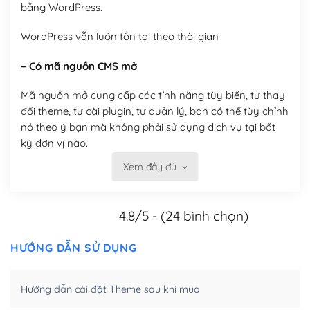
bằng WordPress.
WordPress vẫn luôn tồn tại theo thời gian
– Có mã nguồn CMS mở
Mã nguồn mở cung cấp các tính năng tùy biến, tự thay
đổi theme, tự cài plugin, tự quản lý, bạn có thể tùy chỉnh
nó theo ý bạn mà không phải sử dụng dịch vụ tại bất
kỳ đơn vị nào.
Xem đầy đủ
Việc của bạn là đăng ký một tên miền và hosting để
chạy WordPress.
4.8/5 - (24 bình chọn)
Có thể tùy biến trên website WordPress
– Thân thiện với công cụ tìm kiếm
HƯỚNG DẪN SỬ DỤNG
WordPress được thiết kế để thân thiện với SEO vì
Hướng dẫn cài đặt Theme sau khi mua
WordPress bao gồm nhiều công cụ và plugin để tối ưu
hóa nội dung cho SEO.