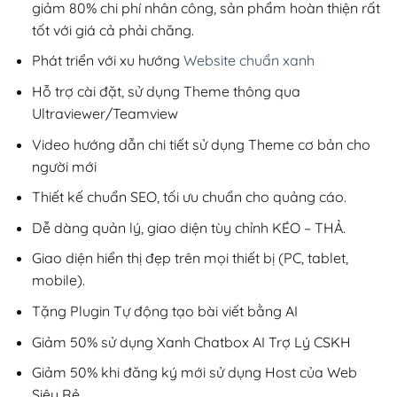
giảm 80% chi phí nhân công, sản phẩm hoàn thiện rất
tốt với giá cả phải chăng.
Phát triển với xu hướng
Website chuẩn xanh
Hỗ trợ cài đặt, sử dụng Theme thông qua
Ultraviewer/Teamview
Video hướng dẫn chi tiết sử dụng Theme cơ bản cho
người mới
Thiết kế chuẩn SEO, tối ưu chuẩn cho quảng cáo.
Dễ dàng quản lý, giao diện tùy chỉnh KÉO – THẢ.
Giao diện hiển thị đẹp trên mọi thiết bị (PC, tablet,
mobile).
Tặng Plugin Tự động tạo bài viết bằng AI
Giảm 50% sử dụng Xanh Chatbox AI Trợ Lý CSKH
Giảm 50% khi đăng ký mới sử dụng Host của Web
Siêu Rẻ