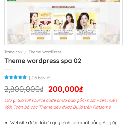
Trang chủ
/
Theme WordPress
Theme wordpress spa 02
Đã bán:
15
Giá
Giá
2,800,000
₫
200,000
₫
gốc
hiện
Lưu ý: Giá full source code chưa bao gồm host + tên miền.
là:
tại
99% Toàn bộ các Theme đều được Build trên Flatsome.
2,800,000₫.
là:
200,000₫.
Website được tối ưu quy trình sản xuất bằng AI, giúp