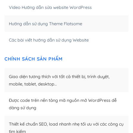
Video Hướng dẫn sửa website WordPress
Khi bạn dùng WordPress để thiết kế web thì trang web
của bạn trở nên rất thu hút đối với các công cụ tìm
Hướng dẫn sử dụng Theme Flatsome
kiếm.
Tối ưu hóa công cụ tìm kiếm
Các bài viết hướng dẫn sử dụng Website
– Dễ dàng tùy chỉnh, sửa chữa
CHÍNH SÁCH SẢN PHẨM
Khi bạn sử dụng WordPress, thì vấn đề giao diện của
bạn trở nên dễ dàng và nhanh chóng. Với kho Theme
Giao diện tương thích với tất cả thiết bị, trình duyệt,
WordPress đa dạng sẽ giúp việc thực hiện các thiết kế
trở nên hấp dẫn và đơn giản hơn.
mobile, tablet, desktop…
Nếu bạn có các kỹ thuật cơ bản với một theme được
Được code trên nền tảng mã nguồn mở WordPress dễ
thiết kế tốt, bạn có thể tự sửa đổi. Nếu không bạn có thể
dàng sử dụng
tìm kiếm chúng trên Internet hoặc nhờ chuyên gia.
Dễ dàng tùy chỉnh trên WordPress
Thiết kế chuẩn SEO, load nhanh nhẹ tối ưu với các công cụ
tìm kiếm