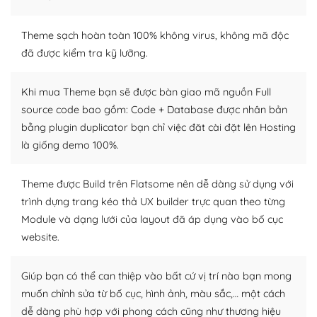
– Sở hữu một cộng đồng lớn, sẵn sàng hỗ trợ
WordPress là nơi lưu trữ cho một diễn đàn cộng đồng
Theme sạch hoàn toàn 100% không virus, không mã độc
khổng lồ được kiểm duyệt bởi các nhân viên và những
đã được kiểm tra kỹ lưỡng.
người cuồng tín WordPress.
Khi mua Theme bạn sẽ được bàn giao mã nguồn Full
Nếu bạn gặp khó khăn, bạn có thể lên mạng và tìm
source code bao gồm: Code + Database được nhân bản
kiếm những cộng đồng WordPress, họ sẽ giúp bạn trả
bằng plugin duplicator bạn chỉ việc đăt cài đặt lên Hosting
lời, giải đáp vấn đề của bạn.
là giống demo 100%.
Cộng đồng sử dụng WordPress sẵn sàng hỗ trợ bạn
Theme được Build trên Flatsome nên dễ dàng sử dụng với
– Đa dạng plugin và themes
trình dựng trang kéo thả UX builder trực quan theo từng
Module và dạng lưới của layout đã áp dụng vào bố cục
Plugin mở rộng là thành phần cài đặt thêm vào
WordPress để tăng thêm các tính năng cần thiết. Có
website.
nhiều plugin trả phí hoặc miễn phí.
Giúp bạn có thể can thiệp vào bất cứ vị trí nào bạn mong
Nhờ lượng người dùng đông đảo, thư viện themes và
muốn chỉnh sửa từ bố cục, hình ảnh, màu sắc,… một cách
plugin của WordPress rất phong phú. Bạn có thể thỏa
dễ dàng phù hợp với phong cách cũng như thương hiệu
thích chọn lựa plugin và themes phù hợp cho mục đích