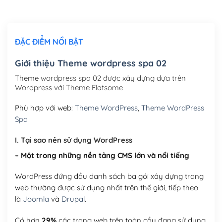
Chỉnh sửa site theo yêu cầu tuỳ chọn
(+2,000,000₫)
ĐẶC ĐIỂM NỔI BẬT
Mua thêm Host + Tên miền
Tên miền quốc tế .com .net .org (1 năm)
(+300,000₫)
Giới thiệu Theme wordpress spa 02
Tên miền Việt Nam .vn (1 năm)
(+550,000₫)
Theme wordpress spa 02 được xây dựng dựa trên
Wordpress với Theme Flatsome
Hosting 2GB SSD (1 năm)
(+450,000₫)
Phù hợp với web:
Theme WordPress
,
Theme WordPress
Hosting 3GB SSD (1 năm)
(+550,000₫)
Spa
Hosting 5GB SSD (1 năm)
(+650,000₫)
I. Tại sao nên sử dụng WordPress
– Một trong những nền tảng CMS lớn và nổi tiếng
Hosting 8GB SSD (1 năm)
(+950,000₫)
WordPress đứng đầu danh sách ba gói xây dựng trang
web thường được sử dụng nhất trên thế giới, tiếp theo
là
Joomla
và
Drupal
.
Có hơn
29%
các trang web trên toàn cầu đang sử dụng