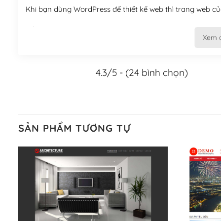
Khi bạn dùng WordPress để thiết kế web thì trang web của
Tối ưu hóa công cụ tìm kiếm
Xem 
– Dễ dàng tùy chỉnh, sửa chữa
4.3/5 - (24 bình chọn)
Khi bạn sử dụng WordPress, thì vấn đề giao diện của bạ
WordPress đa dạng sẽ giúp việc thực hiện các thiết kế tr
Nếu bạn có các kỹ thuật cơ bản với một theme được thiết 
kiếm chúng trên Internet hoặc nhờ chuyên gia.
SẢN PHẨM TƯƠNG TỰ
Dễ dàng tùy chỉnh trên WordPress
– Sở hữu một cộng đồng lớn, sẵn sàng hỗ trợ
WordPress là nơi lưu trữ cho một diễn đàn cộng đồng kh
cuồng tín WordPress.
Nếu bạn gặp khó khăn, bạn có thể lên mạng và tìm kiếm n