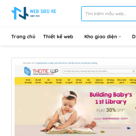
Bỏ
Tìm
qua
kiếm:
nội
dung
Trang chủ
Thiết kế web
Kho giao diện
D