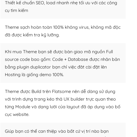
Thiết kế chuẩn SEO, load nhanh nhẹ tối ưu với các công
cụ tìm kiếm
Theme sạch hoàn toàn 100% không virus, không mã độc
đã được kiểm tra kỹ lưỡng.
Khi mua Theme bạn sẽ được bàn giao mã nguồn Full
source code bao gồm: Code + Database được nhân bản
bằng plugin duplicator bạn chỉ việc đăt cài đặt lên
Hosting là giống demo 100%.
Theme được Build trên Flatsome nên dễ dàng sử dụng
với trình dựng trang kéo thả UX builder trực quan theo
từng Module và dạng lưới của layout đã áp dụng vào bố
cục website.
Giúp bạn có thể can thiệp vào bất cứ vị trí nào bạn