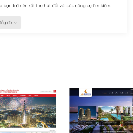
 bạn trở nên rất thu hút đối với các công cụ tìm kiếm.
đầy đủ
n trở nên dễ dàng và nhanh chóng. Với kho Theme
ở nên hấp dẫn và đơn giản hơn.
kế tốt, bạn có thể tự sửa đổi. Nếu không bạn có thể tìm
ổng lồ được kiểm duyệt bởi các nhân viên và những người
hững cộng đồng WordPress, họ sẽ giúp bạn trả lời, giải