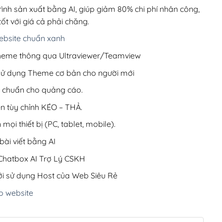
200,000₫.
rình sản xuất bằng AI, giúp giảm 80% chi phí nhân công,
ốt với giá cả phải chăng.
bsite chuẩn xanh
 Theme thông qua Ultraviewer/Teamview
 sử dụng Theme cơ bản cho người mới
ưu chuẩn cho quảng cáo.
ện tùy chỉnh KÉO – THẢ.
 mọi thiết bị (PC, tablet, mobile).
ài viết bằng AI
hatbox AI Trợ Lý CSKH
i sử dụng Host của Web Siêu Rẻ
o website