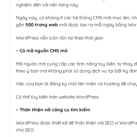
nghiệm đến với nền tảng này.
Ngày nay, có không ít các hệ thống CMS mới mọc lên, như
gần
500 trang web
mới được tạo ra mỗi ngày bằng Wor
WordPress vẫn luôn tồn tại theo thời gian
– Có mã nguồn CMS mở
Mã nguồn mở cung cấp các tính năng tùy biến, tự thay đổi
theo ý bạn mà không phải sử dụng dịch vụ tại bất kỳ đơn
Việc của bạn là đăng ký một tên miền và hosting để chạ
Có thể tùy biến trên website WordPress
– Thân thiện với công cụ tìm kiếm
WordPress được thiết kế để thân thiện với SEO vì WordPr
cho SEO.