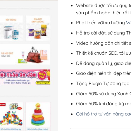
Website được tối ưu quy t
sản phẩm hoàn thiện rất t
Phát triển với xu hướng
We
Hỗ trợ cài đặt, sử dụng
Video hướng dẫn chi tiết
Thiết kế chuẩn SEO, tối 
Dễ dàng quản lý, giao di
Giao diện hiển thị đẹp trên
Tặng Plugin Tự động tạo b
Giảm 50% sử dụng Xanh C
Giảm 50% khi đăng ký mớ
Gói hỗ trợ tư vấn nâng ca