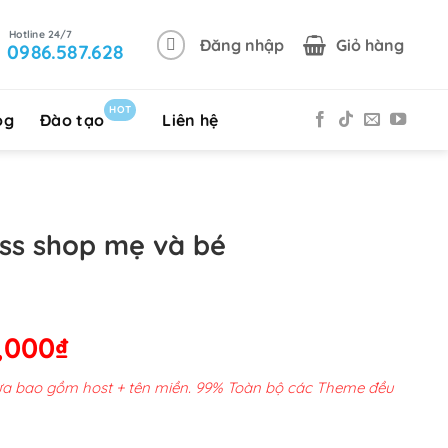
Đăng nhập
Giỏ hàng
0986.587.628
HOT
og
Đào tạo
Liên hệ
ss shop mẹ và bé
Giá
,000
₫
hiện
chưa bao gồm host + tên miền. 99% Toàn bộ các Theme đều
tại
00,000₫.
là: