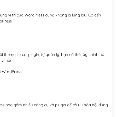
ng vị trí của WordPress cũng không bị lung lay. Có đến
dPress.
 theme, tự cài plugin, tự quản lý, bạn có thể tùy chỉnh nó
 vị nào.
y WordPress.
ess bao gồm nhiều công cụ và plugin để tối ưu hóa nội dung