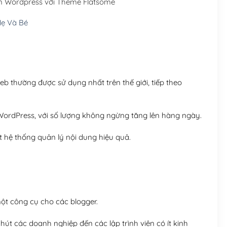
n Wordpress với Theme Flatsome
Hosting 5GB SSD (1 nă
ẹ Và Bé
Hosting 8GB SSD (1 nă
 thường được sử dụng nhất trên thế giới, tiếp theo
ordPress, với số lượng không ngừng tăng lên hàng ngày.
 hệ thống quản lý nội dung hiệu quả.
t công cụ cho các blogger.
út các doanh nghiệp đến các lập trình viên có ít kinh