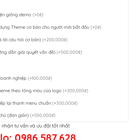
 diện giống demo
(+0₫)
 dụng Theme cơ bản cho người mới bắt đầu
(+0₫)
ả lời câu hỏi cơ bản)
(+200,000₫)
ớng dẫn giải quyết vấn đề)
(+500,000₫)
 doanh nghiệp
(+100,000₫)
theme theo tông màu của logo
(+200,000₫)
ếp lại thanh menu chuẩn
(+300,000₫)
chủ (đơn giản)
(+500,000₫)
 nhận tư vấn và ưu đãi tốt nhất
QR Code ngân hàng
(+100,000₫)
lo: 0986.587.628