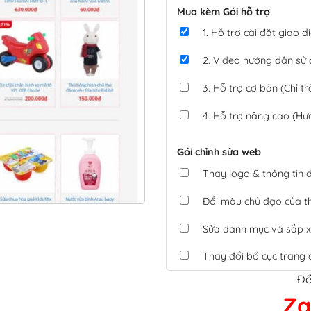
Mua kèm Gói hỗ trợ
1. Hỗ trợ cài đặt giao
2. Video hướng dẫn sử
3. Hỗ trợ cơ bản (Chỉ tr
4. Hỗ trợ nâng cao (Hư
Gói chỉnh sửa web
Thay logo & thông tin
Đổi màu chủ đạo của 
Sửa danh mục và sắp x
Thay đổi bố cục trang 
Để
Tích hợp thanh toán 
Za