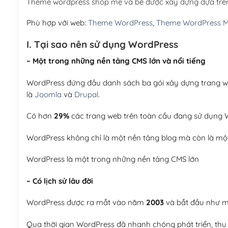
Theme wordpress shop mẹ và bé được xây dựng dựa trê
Phù hợp với web:
Theme WordPress
,
Theme WordPress M
I. Tại sao nên sử dụng WordPress
– Một trong những nền tảng CMS lớn và nổi tiếng
WordPress đứng đầu danh sách ba gói xây dựng trang web
là
Joomla
và
Drupal
.
Có hơn
29%
các trang web trên toàn cầu đang sử dụng W
WordPress không chỉ là một nền tảng blog mà còn là một
WordPress là một trong những nền tảng CMS lớn
– Có lịch sử lâu đời
WordPress được ra mắt vào năm
2003
và bắt đầu như mộ
Qua thời gian WordPress đã nhanh chóng phát triển, thu h