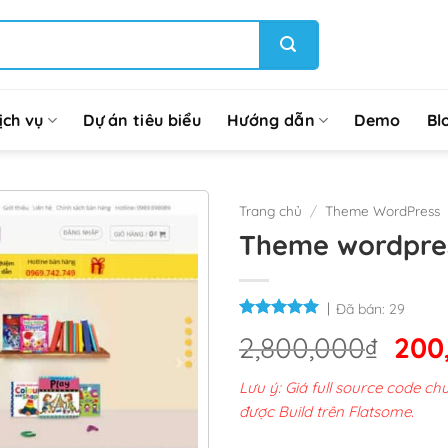
ịch vụ
Dự án tiêu biểu
Hướng dẫn
Demo
Bl
Trang chủ
/
Theme WordPress
Theme wordpre
Đã bán:
29
Giá
2,800,000
₫
200
gốc
Lưu ý: Giá full source code 
là:
được Build trên Flatsome.
2,8