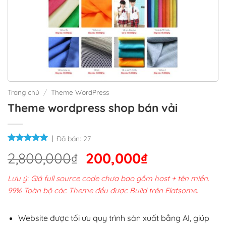
Trang chủ
/
Theme WordPress
Theme wordpress shop bán vải
Đã bán:
27
Giá
Giá
2,800,000
₫
200,000
₫
gốc
hiện
Lưu ý: Giá full source code chưa bao gồm host + tên miền.
là:
tại
99% Toàn bộ các Theme đều được Build trên Flatsome.
2,800,000₫.
là:
200,000₫.
Website được tối ưu quy trình sản xuất bằng AI, giúp