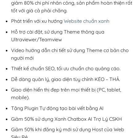
giảm 80% chi phí nhân công, sản phẩm hoàn thiện rất
tốt với giá cả phải chăng.
Phát triển với xu hướng
Website chuẩn xanh
Hỗ trợ cài đặt, sử dụng Theme thông qua
Ultraviewer/Teamview
Video hướng dẫn chi tiết sử dụng Theme cơ bản cho
người mới
Thiết kế chuẩn SEO, tối ưu chuẩn cho quảng cáo.
Dễ dàng quản lý, giao diện tùy chỉnh KÉO – THẢ.
Giao diện hiển thị đẹp trên mọi thiết bị (PC, tablet,
mobile).
Tặng Plugin Tự động tạo bài viết bằng AI
Giảm 50% sử dụng Xanh Chatbox AI Trợ Lý CSKH
Giảm 50% khi đăng ký mới sử dụng Host của Web
Siêu Rẻ