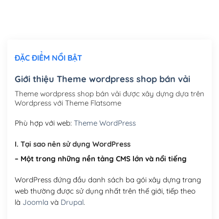
Thiết kế logo đơn giản để đăng web
(+300,000₫)
Chỉnh sửa site theo yêu cầu tuỳ chọn
(+2,000,000₫)
ĐẶC ĐIỂM NỔI BẬT
Mua thêm Host + Tên miền
Tên miền quốc tế .com .net .org (1 năm)
(+300,000₫)
Giới thiệu Theme wordpress shop bán vải
Tên miền Việt Nam .vn (1 năm)
(+550,000₫)
Theme wordpress shop bán vải được xây dựng dựa trên
Wordpress với Theme Flatsome
Hosting 2GB SSD (1 năm)
(+450,000₫)
Phù hợp với web:
Theme WordPress
Hosting 3GB SSD (1 năm)
(+550,000₫)
I. Tại sao nên sử dụng WordPress
Hosting 5GB SSD (1 năm)
(+650,000₫)
– Một trong những nền tảng CMS lớn và nổi tiếng
Hosting 8GB SSD (1 năm)
(+950,000₫)
WordPress đứng đầu danh sách ba gói xây dựng trang
web thường được sử dụng nhất trên thế giới, tiếp theo
là
Joomla
và
Drupal
.