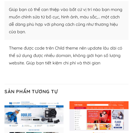
thích chọn lựa plugin và themes phù hợp cho mục đích
Giúp bạn có thể can thiệp vào bất cứ vị trí nào bạn mong
lập website của mình.
muốn chỉnh sửa từ bố cục, hình ảnh, màu sắc,… một cách
WordPress đa dạng plugin và themes
dễ dàng phù hợp với phong cách cũng như thương hiệu
của bạn.
– Dễ sử dụng
Với mọi Hosting bất kỳ thì WordPress đều có thể dễ
Theme được code trên Child theme nên update lâu dài có
dàng thiết lập vì thực tế nó đã cung cấp khoảng 60%
thể sử dụng được nhiều domain, không giới hạn số lượng
toàn bộ web.
website. Giúp bạn tiết kiệm chi phí và thời gian
Và bạn có toàn quyền tự do khi quyết định nơi lưu trữ
trang web WordPress của bạn.
SẢN PHẨM TƯƠNG TỰ
Dễ dàng lựa chọn Hosting cho website WordPress
– Bảo mật cực tốt
Vì WordPress hiện là nền tảng xây dựng trang web và
blog lớn nhất trên thế giới, quan trọng nhất là bảo vệ
nội dung của mình khỏi các cuộc tấn công spam.