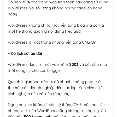
Có hơn
29%
các trang web trên toàn cầu đang sử dụng
WordPress, với số lượng không ngừng tăng lên hàng
ngày.
WordPress không chỉ là một nền tảng blog mà còn là
một hệ thống quản lý nội dung hiệu quả.
WordPress là một trong những nền tảng CMS lớn
– Có lịch sử lâu đời
WordPress được ra mắt vào năm
2003
và bắt đầu như
một công cụ cho các blogger.
Qua thời gian WordPress đã nhanh chóng phát triển,
thu hút các doanh nghiệp đến các lập trình viên có ít
kinh nghiệm đến với nền tảng này.
Ngày nay, có không ít các hệ thống CMS mới mọc lên,
nhưng vị trí của WordPress cũng không bị lung lay. Có
đến gần
500 trang web
mới được tạo ra mỗi ngày