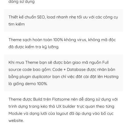
dàng sử dụng
– Sở hữu một cộng đồng lớn, sẵn sàng hỗ trợ
Thiết kế chuẩn SEO, load nhanh nhẹ tối ưu với các công cụ
WordPress là nơi lưu trữ cho một diễn đàn cộng đồng
khổng lồ được kiểm duyệt bởi các nhân viên và những
tìm kiếm
người cuồng tín WordPress.
Theme sạch hoàn toàn 100% không virus, không mã độc
Nếu bạn gặp khó khăn, bạn có thể lên mạng và tìm
đã được kiểm tra kỹ lưỡng.
kiếm những cộng đồng WordPress, họ sẽ giúp bạn trả
lời, giải đáp vấn đề của bạn.
Khi mua Theme bạn sẽ được bàn giao mã nguồn Full
Cộng đồng sử dụng WordPress sẵn sàng hỗ trợ bạn
source code bao gồm: Code + Database được nhân bản
bằng plugin duplicator bạn chỉ việc đăt cài đặt lên Hosting
– Đa dạng plugin và themes
là giống demo 100%.
Plugin mở rộng là thành phần cài đặt thêm vào
WordPress để tăng thêm các tính năng cần thiết. Có
Theme được Build trên Flatsome nên dễ dàng sử dụng với
nhiều plugin trả phí hoặc miễn phí.
trình dựng trang kéo thả UX builder trực quan theo từng
Module và dạng lưới của layout đã áp dụng vào bố cục
Nhờ lượng người dùng đông đảo, thư viện themes và
website.
plugin của WordPress rất phong phú. Bạn có thể thỏa