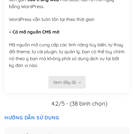
bằng WordPress.
WordPress vẫn luôn tồn tại theo thời gian
– Có mã nguồn CMS mở
Mã nguồn mở cung cấp các tính năng tùy biến, tự thay
đổi theme, tự cài plugin, tự quản lý, bạn có thể tùy chỉnh
nó theo ý bạn mà không phải sử dụng dịch vụ tại bất
kỳ đơn vị nào.
Việc của bạn là đăng ký một tên miền và hosting để
Xem đầy đủ
chạy WordPress.
Có thể tùy biến trên website WordPress
4.2/5 - (38 bình chọn)
– Thân thiện với công cụ tìm kiếm
HƯỚNG DẪN SỬ DỤNG
WordPress được thiết kế để thân thiện với SEO vì
WordPress bao gồm nhiều công cụ và plugin để tối ưu