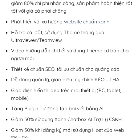
giảm 80% chi phí nhân công, sản phẩm hoàn thiện rất
tốt với giá cả phải chăng.
Phát triển với xu hướng
Website chuẩn xanh
Hỗ trợ cài đặt, sử dụng Theme thông qua
Ultraviewer/Teamview
Video hướng dẫn chi tiết sử dụng Theme cơ bản cho
người mới
Thiết kế chuẩn SEO, tối ưu chuẩn cho quảng cáo.
Dễ dàng quản lý, giao diện tùy chỉnh KÉO – THẢ.
Giao diện hiển thị đẹp trên mọi thiết bị (PC, tablet,
mobile).
Tặng Plugin Tự động tạo bài viết bằng AI
Giảm 50% sử dụng Xanh Chatbox AI Trợ Lý CSKH
Giảm 50% khi đăng ký mới sử dụng Host của Web
Siêu Rẻ