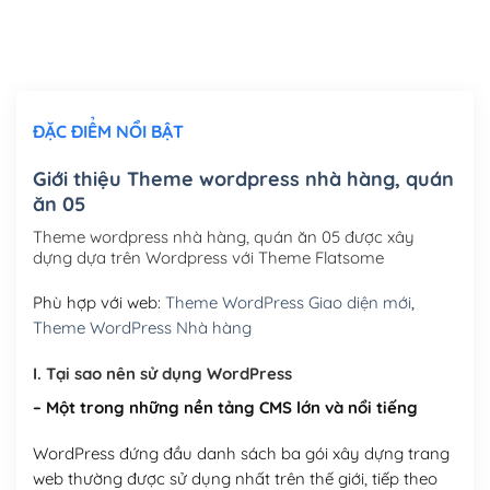
Thiết kế logo đơn giản để đăng web
(+300,000₫)
Chỉnh sửa site theo yêu cầu tuỳ chọn
(+2,000,000₫)
ĐẶC ĐIỂM NỔI BẬT
Mua thêm Host + Tên miền
Tên miền quốc tế .com .net .org (1 năm)
(+300,000₫)
Giới thiệu Theme wordpress nhà hàng, quán
ăn 05
Tên miền Việt Nam .vn (1 năm)
(+550,000₫)
Theme wordpress nhà hàng, quán ăn 05 được xây
Hosting 2GB SSD (1 năm)
(+450,000₫)
dựng dựa trên Wordpress với Theme Flatsome
Hosting 3GB SSD (1 năm)
(+550,000₫)
Phù hợp với web:
Theme WordPress Giao diện mới
,
Theme WordPress Nhà hàng
Hosting 5GB SSD (1 năm)
(+650,000₫)
I. Tại sao nên sử dụng WordPress
Hosting 8GB SSD (1 năm)
(+950,000₫)
– Một trong những nền tảng CMS lớn và nổi tiếng
WordPress đứng đầu danh sách ba gói xây dựng trang
web thường được sử dụng nhất trên thế giới, tiếp theo