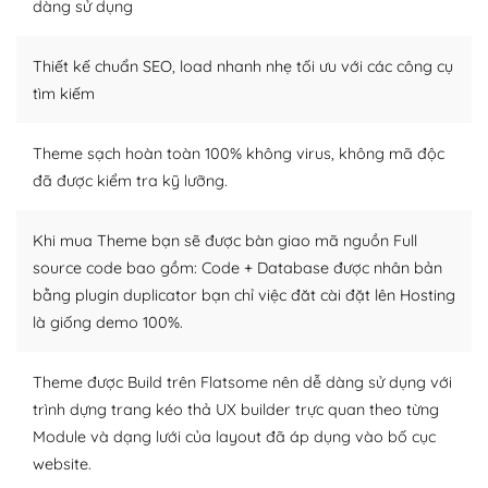
dàng sử dụng
Dễ dàng tùy chỉnh trên WordPress
Thiết kế chuẩn SEO, load nhanh nhẹ tối ưu với các công cụ
– Sở hữu một cộng đồng lớn, sẵn sàng hỗ trợ
tìm kiếm
WordPress là nơi lưu trữ cho một diễn đàn cộng đồng
khổng lồ được kiểm duyệt bởi các nhân viên và những
Theme sạch hoàn toàn 100% không virus, không mã độc
người cuồng tín WordPress.
đã được kiểm tra kỹ lưỡng.
Nếu bạn gặp khó khăn, bạn có thể lên mạng và tìm
kiếm những cộng đồng WordPress, họ sẽ giúp bạn trả
Khi mua Theme bạn sẽ được bàn giao mã nguồn Full
lời, giải đáp vấn đề của bạn.
source code bao gồm: Code + Database được nhân bản
bằng plugin duplicator bạn chỉ việc đăt cài đặt lên Hosting
Cộng đồng sử dụng WordPress sẵn sàng hỗ trợ bạn
là giống demo 100%.
– Đa dạng plugin và themes
Theme được Build trên Flatsome nên dễ dàng sử dụng với
Plugin mở rộng là thành phần cài đặt thêm vào
trình dựng trang kéo thả UX builder trực quan theo từng
WordPress để tăng thêm các tính năng cần thiết. Có
Module và dạng lưới của layout đã áp dụng vào bố cục
nhiều plugin trả phí hoặc miễn phí.
website.