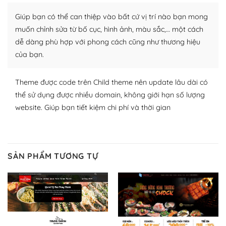
Nhờ lượng người dùng đông đảo, thư viện themes và
Giúp bạn có thể can thiệp vào bất cứ vị trí nào bạn mong
plugin của WordPress rất phong phú. Bạn có thể thỏa
thích chọn lựa plugin và themes phù hợp cho mục đích
muốn chỉnh sửa từ bố cục, hình ảnh, màu sắc,… một cách
lập website của mình.
dễ dàng phù hợp với phong cách cũng như thương hiệu
của bạn.
WordPress đa dạng plugin và themes
Theme được code trên Child theme nên update lâu dài có
– Dễ sử dụng
thể sử dụng được nhiều domain, không giới hạn số lượng
Với mọi Hosting bất kỳ thì WordPress đều có thể dễ
website. Giúp bạn tiết kiệm chi phí và thời gian
dàng thiết lập vì thực tế nó đã cung cấp khoảng 60%
toàn bộ web.
Và bạn có toàn quyền tự do khi quyết định nơi lưu trữ
SẢN PHẨM TƯƠNG TỰ
trang web WordPress của bạn.
Dễ dàng lựa chọn Hosting cho website WordPress
– Bảo mật cực tốt
Vì WordPress hiện là nền tảng xây dựng trang web và