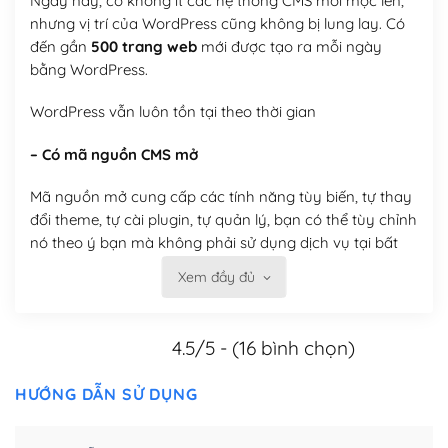
Ngày nay, có không ít các hệ thống CMS mới mọc lên,
nhưng vị trí của WordPress cũng không bị lung lay. Có
đến gần
500 trang web
mới được tạo ra mỗi ngày
bằng WordPress.
WordPress vẫn luôn tồn tại theo thời gian
– Có mã nguồn CMS mở
Mã nguồn mở cung cấp các tính năng tùy biến, tự thay
đổi theme, tự cài plugin, tự quản lý, bạn có thể tùy chỉnh
nó theo ý bạn mà không phải sử dụng dịch vụ tại bất
kỳ đơn vị nào.
Xem đầy đủ
Việc của bạn là đăng ký một tên miền và hosting để
chạy WordPress.
4.5/5 - (16 bình chọn)
Có thể tùy biến trên website WordPress
HƯỚNG DẪN SỬ DỤNG
– Thân thiện với công cụ tìm kiếm