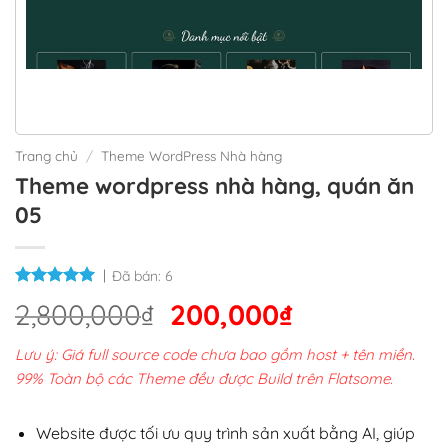
Trang chủ
/
Theme WordPress Nhà hàng
Theme wordpress nhà hàng, quán ăn
05
Đã bán:
6
Giá
Giá
2,800,000
₫
200,000
₫
gốc
hiện
Lưu ý: Giá full source code chưa bao gồm host + tên miền.
là:
tại
99% Toàn bộ các Theme đều được Build trên Flatsome.
2,800,000₫.
là:
200,000₫.
Website được tối ưu quy trình sản xuất bằng AI, giúp