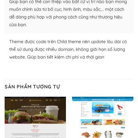
Giúp bạn có thể can thiệp vào bất cứ vị trí nào bạn mong
thích chọn lựa plugin và themes phù hợp cho mục đích
lập website của mình.
muốn chỉnh sửa từ bố cục, hình ảnh, màu sắc,… một cách
dễ dàng phù hợp với phong cách cũng như thương hiệu
WordPress đa dạng plugin và themes
của bạn.
– Dễ sử dụng
Theme được code trên Child theme nên update lâu dài có
Với mọi Hosting bất kỳ thì WordPress đều có thể dễ
thể sử dụng được nhiều domain, không giới hạn số lượng
dàng thiết lập vì thực tế nó đã cung cấp khoảng 60%
website. Giúp bạn tiết kiệm chi phí và thời gian
toàn bộ web.
Và bạn có toàn quyền tự do khi quyết định nơi lưu trữ
trang web WordPress của bạn.
SẢN PHẨM TƯƠNG TỰ
Dễ dàng lựa chọn Hosting cho website WordPress
– Bảo mật cực tốt
Vì WordPress hiện là nền tảng xây dựng trang web và
blog lớn nhất trên thế giới, quan trọng nhất là bảo vệ
nội dung của mình khỏi các cuộc tấn công spam.