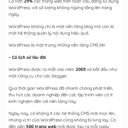
Có hơn
29%
các trang web trên toàn cầu đang sử dụng
WordPress, với số lượng không ngừng tăng lên hàng
ngày.
WordPress không chỉ là một nền tảng blog mà còn là
một hệ thống quản lý nội dung hiệu quả.
WordPress là một trong những nền tảng CMS lớn
– Có lịch sử lâu đời
WordPress được ra mắt vào năm
2003
và bắt đầu như
một công cụ cho các blogger.
Qua thời gian WordPress đã nhanh chóng phát triển,
thu hút các doanh nghiệp đến các lập trình viên có ít
kinh nghiệm đến với nền tảng này.
Ngày nay, có không ít các hệ thống CMS mới mọc lên,
nhưng vị trí của WordPress cũng không bị lung lay. Có
đến gần
500 trang web
mới được tạo ra mỗi ngày