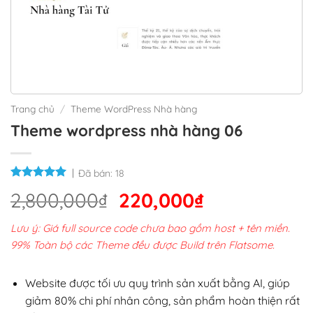
Trang chủ
/
Theme WordPress Nhà hàng
Theme wordpress nhà hàng 06
Đã bán:
18
Giá
Giá
2,800,000
₫
220,000
₫
gốc
hiện
Lưu ý: Giá full source code chưa bao gồm host + tên miền.
là:
tại
99% Toàn bộ các Theme đều được Build trên Flatsome.
2,800,000₫.
là:
220,000₫.
Website được tối ưu quy trình sản xuất bằng AI, giúp
giảm 80% chi phí nhân công, sản phẩm hoàn thiện rất