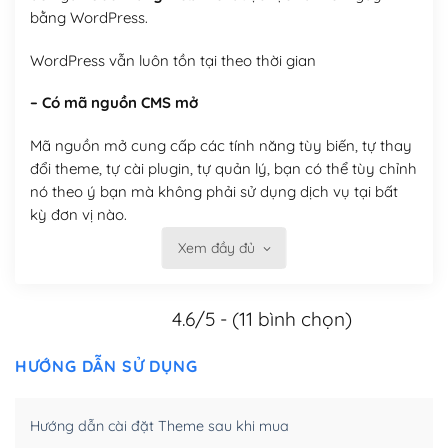
bằng WordPress.
WordPress vẫn luôn tồn tại theo thời gian
– Có mã nguồn CMS mở
Mã nguồn mở cung cấp các tính năng tùy biến, tự thay
đổi theme, tự cài plugin, tự quản lý, bạn có thể tùy chỉnh
nó theo ý bạn mà không phải sử dụng dịch vụ tại bất
kỳ đơn vị nào.
Xem đầy đủ
Việc của bạn là đăng ký một tên miền và hosting để
chạy WordPress.
4.6/5 - (11 bình chọn)
Có thể tùy biến trên website WordPress
– Thân thiện với công cụ tìm kiếm
HƯỚNG DẪN SỬ DỤNG
WordPress được thiết kế để thân thiện với SEO vì
Hướng dẫn cài đặt Theme sau khi mua
WordPress bao gồm nhiều công cụ và plugin để tối ưu