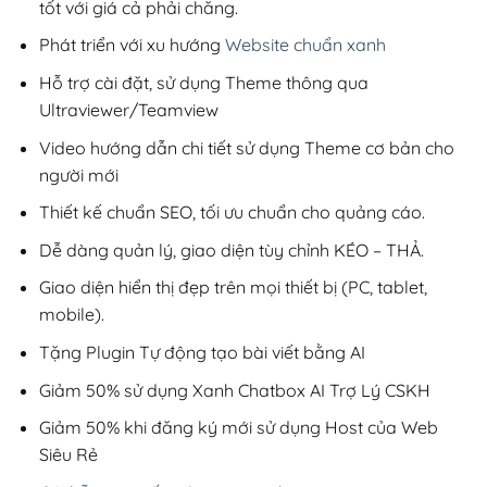
tốt với giá cả phải chăng.
Phát triển với xu hướng
Website chuẩn xanh
Hỗ trợ cài đặt, sử dụng Theme thông qua
Ultraviewer/Teamview
Video hướng dẫn chi tiết sử dụng Theme cơ bản cho
người mới
Thiết kế chuẩn SEO, tối ưu chuẩn cho quảng cáo.
Dễ dàng quản lý, giao diện tùy chỉnh KÉO – THẢ.
Giao diện hiển thị đẹp trên mọi thiết bị (PC, tablet,
mobile).
Tặng Plugin Tự động tạo bài viết bằng AI
Giảm 50% sử dụng Xanh Chatbox AI Trợ Lý CSKH
Giảm 50% khi đăng ký mới sử dụng Host của Web
Siêu Rẻ