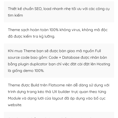
– Sở hữu một cộng đồng lớn, sẵn sàng hỗ trợ
Thiết kế chuẩn SEO, load nhanh nhẹ tối ưu với các công cụ
WordPress là nơi lưu trữ cho một diễn đàn cộng đồng
tìm kiếm
khổng lồ được kiểm duyệt bởi các nhân viên và những
người cuồng tín WordPress.
Theme sạch hoàn toàn 100% không virus, không mã độc
đã được kiểm tra kỹ lưỡng.
Nếu bạn gặp khó khăn, bạn có thể lên mạng và tìm
kiếm những cộng đồng WordPress, họ sẽ giúp bạn trả
lời, giải đáp vấn đề của bạn.
Khi mua Theme bạn sẽ được bàn giao mã nguồn Full
source code bao gồm: Code + Database được nhân bản
Cộng đồng sử dụng WordPress sẵn sàng hỗ trợ bạn
bằng plugin duplicator bạn chỉ việc đăt cài đặt lên Hosting
là giống demo 100%.
– Đa dạng plugin và themes
Plugin mở rộng là thành phần cài đặt thêm vào
Theme được Build trên Flatsome nên dễ dàng sử dụng với
WordPress để tăng thêm các tính năng cần thiết. Có
trình dựng trang kéo thả UX builder trực quan theo từng
nhiều plugin trả phí hoặc miễn phí.
Module và dạng lưới của layout đã áp dụng vào bố cục
website.
Nhờ lượng người dùng đông đảo, thư viện themes và
plugin của WordPress rất phong phú. Bạn có thể thỏa