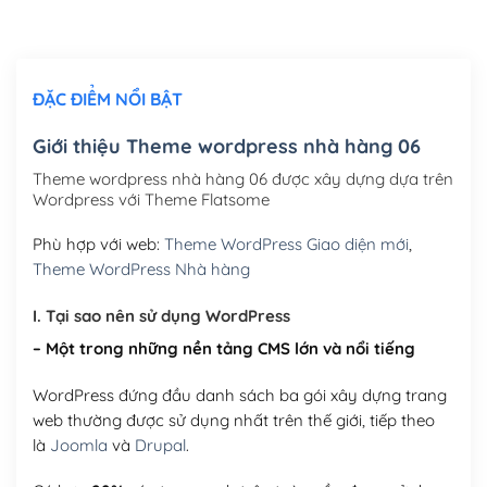
Chỉnh sửa site theo yêu cầu tuỳ chọn
(+2,000,000₫)
ĐẶC ĐIỂM NỔI BẬT
Mua thêm Host + Tên miền
Tên miền quốc tế .com .net .org (1 năm)
(+300,000₫)
Giới thiệu Theme wordpress nhà hàng 06
Tên miền Việt Nam .vn (1 năm)
(+550,000₫)
Theme wordpress nhà hàng 06 được xây dựng dựa trên
Wordpress với Theme Flatsome
Hosting 2GB SSD (1 năm)
(+450,000₫)
Phù hợp với web:
Theme WordPress Giao diện mới
,
Hosting 3GB SSD (1 năm)
(+550,000₫)
Theme WordPress Nhà hàng
Hosting 5GB SSD (1 năm)
(+650,000₫)
I. Tại sao nên sử dụng WordPress
– Một trong những nền tảng CMS lớn và nổi tiếng
Hosting 8GB SSD (1 năm)
(+950,000₫)
WordPress đứng đầu danh sách ba gói xây dựng trang
web thường được sử dụng nhất trên thế giới, tiếp theo
là
Joomla
và
Drupal
.