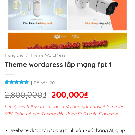
Trang chủ
/
Theme WordPress
Theme wordpress lắp mạng fpt 1
Đã bán:
20
Giá
Giá
2,800,000
₫
200,000
₫
gốc
hiện
Lưu ý: Giá full source code chưa bao gồm host + tên miền.
là:
tại
99% Toàn bộ các Theme đều được Build trên Flatsome.
2,800,000₫.
là:
200,000₫.
Website được tối ưu quy trình sản xuất bằng AI, giúp