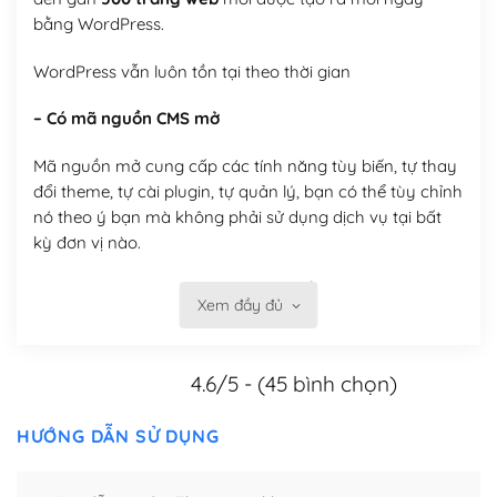
bằng WordPress.
WordPress vẫn luôn tồn tại theo thời gian
– Có mã nguồn CMS mở
Mã nguồn mở cung cấp các tính năng tùy biến, tự thay
đổi theme, tự cài plugin, tự quản lý, bạn có thể tùy chỉnh
nó theo ý bạn mà không phải sử dụng dịch vụ tại bất
kỳ đơn vị nào.
Việc của bạn là đăng ký một tên miền và hosting để
Xem đầy đủ
chạy WordPress.
Có thể tùy biến trên website WordPress
4.6/5 - (45 bình chọn)
– Thân thiện với công cụ tìm kiếm
HƯỚNG DẪN SỬ DỤNG
WordPress được thiết kế để thân thiện với SEO vì
WordPress bao gồm nhiều công cụ và plugin để tối ưu