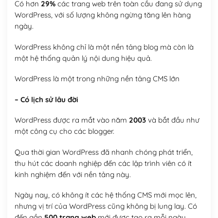
Có hơn
29%
các trang web trên toàn cầu đang sử dụng
WordPress, với số lượng không ngừng tăng lên hàng
ngày.
WordPress không chỉ là một nền tảng blog mà còn là
một hệ thống quản lý nội dung hiệu quả.
WordPress là một trong những nền tảng CMS lớn
– Có lịch sử lâu đời
WordPress được ra mắt vào năm
2003
và bắt đầu như
một công cụ cho các blogger.
Qua thời gian WordPress đã nhanh chóng phát triển,
thu hút các doanh nghiệp đến các lập trình viên có ít
kinh nghiệm đến với nền tảng này.
Ngày nay, có không ít các hệ thống CMS mới mọc lên,
nhưng vị trí của WordPress cũng không bị lung lay. Có
đến gần
500 trang web
mới được tạo ra mỗi ngày