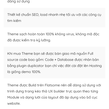
dàng sử dụng
– Sở hữu một cộng đồng lớn, sẵn sàng hỗ trợ
Thiết kế chuẩn SEO, load nhanh nhẹ tối ưu với các công cụ
WordPress là nơi lưu trữ cho một diễn đàn cộng đồng
khổng lồ được kiểm duyệt bởi các nhân viên và những
tìm kiếm
người cuồng tín WordPress.
Theme sạch hoàn toàn 100% không virus, không mã độc
Nếu bạn gặp khó khăn, bạn có thể lên mạng và tìm
đã được kiểm tra kỹ lưỡng.
kiếm những cộng đồng WordPress, họ sẽ giúp bạn trả
lời, giải đáp vấn đề của bạn.
Khi mua Theme bạn sẽ được bàn giao mã nguồn Full
Cộng đồng sử dụng WordPress sẵn sàng hỗ trợ bạn
source code bao gồm: Code + Database được nhân bản
bằng plugin duplicator bạn chỉ việc đăt cài đặt lên Hosting
– Đa dạng plugin và themes
là giống demo 100%.
Plugin mở rộng là thành phần cài đặt thêm vào
WordPress để tăng thêm các tính năng cần thiết. Có
Theme được Build trên Flatsome nên dễ dàng sử dụng với
nhiều plugin trả phí hoặc miễn phí.
trình dựng trang kéo thả UX builder trực quan theo từng
Module và dạng lưới của layout đã áp dụng vào bố cục
Nhờ lượng người dùng đông đảo, thư viện themes và
website.
plugin của WordPress rất phong phú. Bạn có thể thỏa