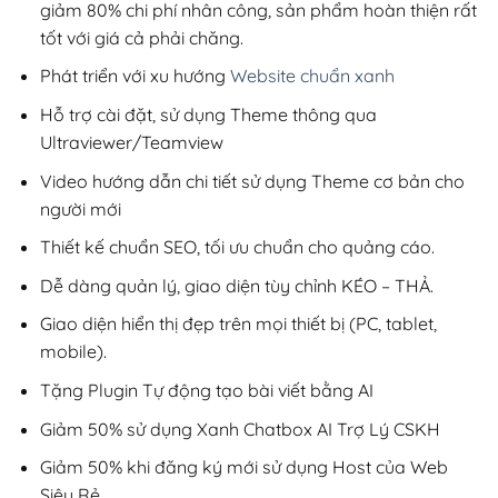
giảm 80% chi phí nhân công, sản phẩm hoàn thiện rất
tốt với giá cả phải chăng.
Phát triển với xu hướng
Website chuẩn xanh
Hỗ trợ cài đặt, sử dụng Theme thông qua
Ultraviewer/Teamview
Video hướng dẫn chi tiết sử dụng Theme cơ bản cho
người mới
Thiết kế chuẩn SEO, tối ưu chuẩn cho quảng cáo.
Dễ dàng quản lý, giao diện tùy chỉnh KÉO – THẢ.
Giao diện hiển thị đẹp trên mọi thiết bị (PC, tablet,
mobile).
Tặng Plugin Tự động tạo bài viết bằng AI
Giảm 50% sử dụng Xanh Chatbox AI Trợ Lý CSKH
Giảm 50% khi đăng ký mới sử dụng Host của Web
Siêu Rẻ