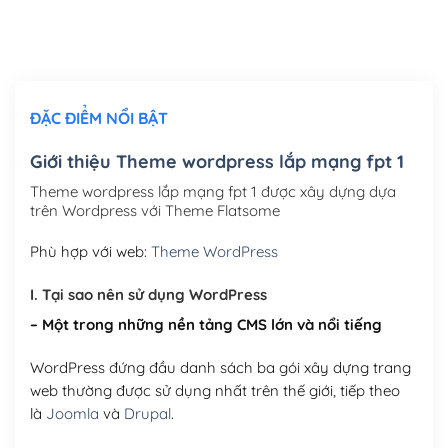
Thiết kế logo đơn giản để đăng web
(+300,000₫)
Chỉnh sửa site theo yêu cầu tuỳ chọn
(+2,000,000₫)
ĐẶC ĐIỂM NỔI BẬT
Mua thêm Host + Tên miền
Tên miền quốc tế .com .net .org (1 năm)
(+300,000₫)
Giới thiệu Theme wordpress lắp mạng fpt 1
Tên miền Việt Nam .vn (1 năm)
(+550,000₫)
Theme wordpress lắp mạng fpt 1 được xây dựng dựa
trên Wordpress với Theme Flatsome
Hosting 2GB SSD (1 năm)
(+450,000₫)
Phù hợp với web:
Theme WordPress
Hosting 3GB SSD (1 năm)
(+550,000₫)
I. Tại sao nên sử dụng WordPress
Hosting 5GB SSD (1 năm)
(+650,000₫)
– Một trong những nền tảng CMS lớn và nổi tiếng
Hosting 8GB SSD (1 năm)
(+950,000₫)
WordPress đứng đầu danh sách ba gói xây dựng trang
web thường được sử dụng nhất trên thế giới, tiếp theo
là
Joomla
và
Drupal
.