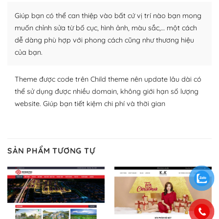
thích chọn lựa plugin và themes phù hợp cho mục đích
Giúp bạn có thể can thiệp vào bất cứ vị trí nào bạn mong
lập website của mình.
muốn chỉnh sửa từ bố cục, hình ảnh, màu sắc,… một cách
WordPress đa dạng plugin và themes
dễ dàng phù hợp với phong cách cũng như thương hiệu
của bạn.
– Dễ sử dụng
Với mọi Hosting bất kỳ thì WordPress đều có thể dễ
Theme được code trên Child theme nên update lâu dài có
dàng thiết lập vì thực tế nó đã cung cấp khoảng 60%
thể sử dụng được nhiều domain, không giới hạn số lượng
toàn bộ web.
website. Giúp bạn tiết kiệm chi phí và thời gian
Và bạn có toàn quyền tự do khi quyết định nơi lưu trữ
trang web WordPress của bạn.
SẢN PHẨM TƯƠNG TỰ
Dễ dàng lựa chọn Hosting cho website WordPress
– Bảo mật cực tốt
Vì WordPress hiện là nền tảng xây dựng trang web và
blog lớn nhất trên thế giới, quan trọng nhất là bảo vệ
nội dung của mình khỏi các cuộc tấn công spam.