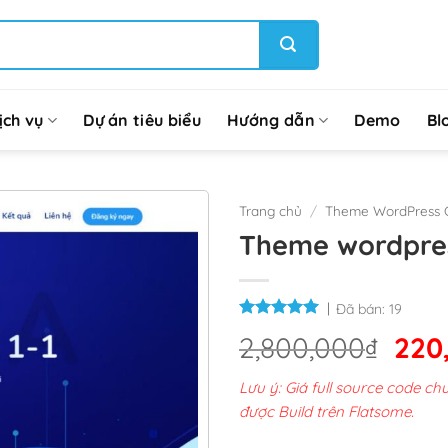
ịch vụ
Dự án tiêu biểu
Hướng dẫn
Demo
Bl
Trang chủ
/
Theme WordPress G
Theme wordpres
Đã bán:
19
Giá
2,800,000
₫
220
gốc
Lưu ý: Giá full source code 
là:
được Build trên Flatsome.
2,8