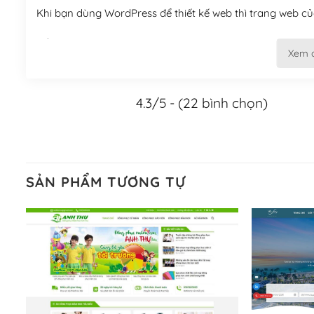
Khi bạn dùng WordPress để thiết kế web thì trang web của
Tối ưu hóa công cụ tìm kiếm
Xem 
– Dễ dàng tùy chỉnh, sửa chữa
4.3/5 - (22 bình chọn)
Khi bạn sử dụng WordPress, thì vấn đề giao diện của bạ
WordPress đa dạng sẽ giúp việc thực hiện các thiết kế tr
Nếu bạn có các kỹ thuật cơ bản với một theme được thiết 
kiếm chúng trên Internet hoặc nhờ chuyên gia.
SẢN PHẨM TƯƠNG TỰ
Dễ dàng tùy chỉnh trên WordPress
– Sở hữu một cộng đồng lớn, sẵn sàng hỗ trợ
WordPress là nơi lưu trữ cho một diễn đàn cộng đồng kh
cuồng tín WordPress.
Nếu bạn gặp khó khăn, bạn có thể lên mạng và tìm kiếm n