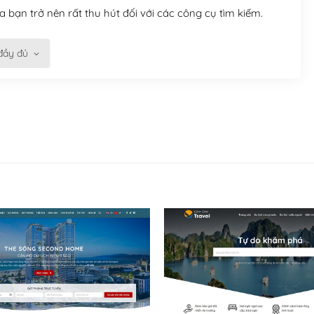
 bạn trở nên rất thu hút đối với các công cụ tìm kiếm.
đầy đủ
n trở nên dễ dàng và nhanh chóng. Với kho Theme
ở nên hấp dẫn và đơn giản hơn.
kế tốt, bạn có thể tự sửa đổi. Nếu không bạn có thể tìm
ổng lồ được kiểm duyệt bởi các nhân viên và những người
hững cộng đồng WordPress, họ sẽ giúp bạn trả lời, giải