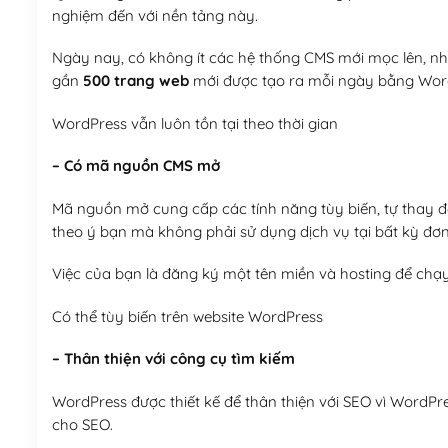
nghiệm đến với nền tảng này.
Ngày nay, có không ít các hệ thống CMS mới mọc lên, như
gần
500 trang web
mới được tạo ra mỗi ngày bằng Wor
WordPress vẫn luôn tồn tại theo thời gian
– Có mã nguồn CMS mở
Mã nguồn mở cung cấp các tính năng tùy biến, tự thay đổi
theo ý bạn mà không phải sử dụng dịch vụ tại bất kỳ đơn
Việc của bạn là đăng ký một tên miền và hosting để chạ
Có thể tùy biến trên website WordPress
– Thân thiện với công cụ tìm kiếm
WordPress được thiết kế để thân thiện với SEO vì WordPr
cho SEO.