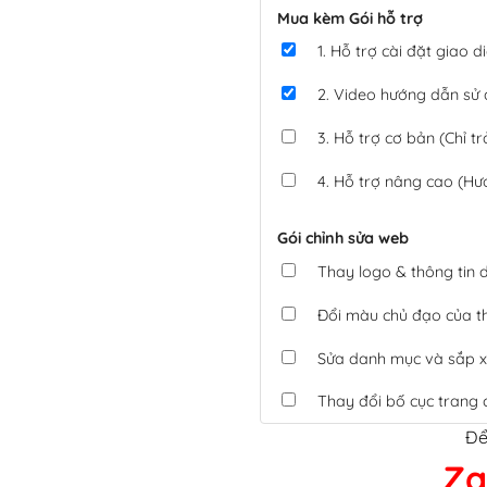
Mua kèm Gói hỗ trợ
1. Hỗ trợ cài đặt giao
2. Video hướng dẫn sử
3. Hỗ trợ cơ bản (Chỉ tr
4. Hỗ trợ nâng cao (Hư
Gói chỉnh sửa web
Thay logo & thông tin
Đổi màu chủ đạo của 
Sửa danh mục và sắp x
Thay đổi bố cục trang 
Để
Tích hợp thanh toán 
Za