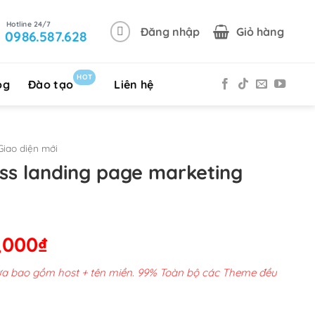
Đăng nhập
Giỏ hàng
0986.587.628
HOT
og
Đào tạo
Liên hệ
iao diện mới
s landing page marketing
Giá
,000
₫
hiện
chưa bao gồm host + tên miền. 99% Toàn bộ các Theme đều
tại
00,000₫.
là: