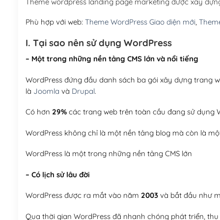
Theme wordpress landing page marketing được xây dựn
Phù hợp với web:
Theme WordPress Giao diện mới
,
Theme
I. Tại sao nên sử dụng WordPress
– Một trong những nền tảng CMS lớn và nổi tiếng
WordPress đứng đầu danh sách ba gói xây dựng trang web
là
Joomla
và
Drupal
.
Có hơn
29%
các trang web trên toàn cầu đang sử dụng W
WordPress không chỉ là một nền tảng blog mà còn là một
WordPress là một trong những nền tảng CMS lớn
– Có lịch sử lâu đời
WordPress được ra mắt vào năm
2003
và bắt đầu như mộ
Qua thời gian WordPress đã nhanh chóng phát triển, thu h