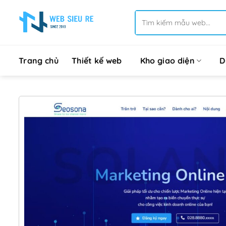
Bỏ
Tìm
qua
kiếm:
nội
dung
Trang chủ
Thiết kế web
Kho giao diện
D