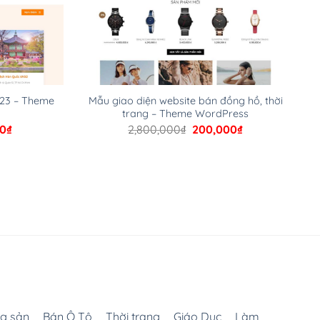
 23 – Theme
Mẫu giao diện website bán đồng hồ, thời
trang – Theme WordPress
Giá
Giá
Giá
0
₫
2,800,000
₫
200,000
₫
hiện
gốc
hiện
tại
là:
tại
000₫.
là:
2,800,000₫.
là:
899,000₫.
200,000₫.
g sản
Bán Ô Tô
Thời trang
Giáo Dục
Làm