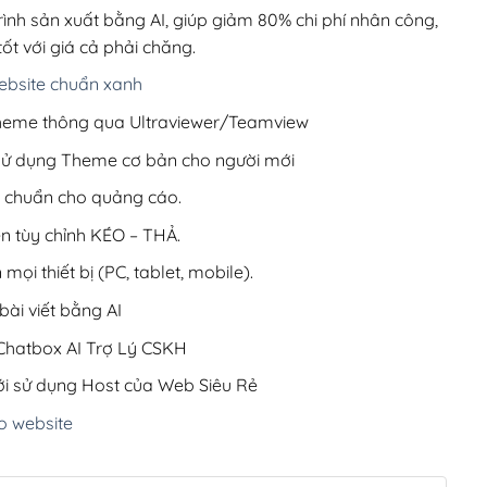
220,000₫.
rình sản xuất bằng AI, giúp giảm 80% chi phí nhân công,
ốt với giá cả phải chăng.
bsite chuẩn xanh
 Theme thông qua Ultraviewer/Teamview
 sử dụng Theme cơ bản cho người mới
ưu chuẩn cho quảng cáo.
ện tùy chỉnh KÉO – THẢ.
 mọi thiết bị (PC, tablet, mobile).
ài viết bằng AI
hatbox AI Trợ Lý CSKH
i sử dụng Host của Web Siêu Rẻ
o website