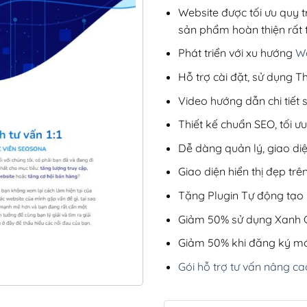
Website được tối ưu quy t
sản phẩm hoàn thiện rất t
Phát triển với xu hướng
We
Hỗ trợ cài đặt, sử dụng
Video hướng dẫn chi tiết
Thiết kế chuẩn SEO, tối 
Dễ dàng quản lý, giao di
Giao diện hiển thị đẹp trên
Tặng Plugin Tự động tạo b
Giảm 50% sử dụng Xanh C
Giảm 50% khi đăng ký mớ
Gói hỗ trợ tư vấn nâng ca