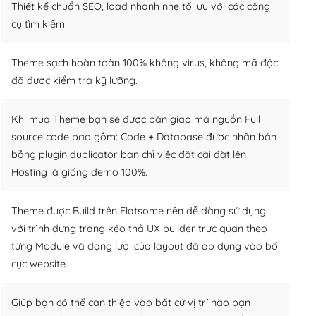
Thiết kế chuẩn SEO, load nhanh nhẹ tối ưu với các công
cụ tìm kiếm
Theme sạch hoàn toàn 100% không virus, không mã độc
đã được kiểm tra kỹ lưỡng.
Khi mua Theme bạn sẽ được bàn giao mã nguồn Full
source code bao gồm: Code + Database được nhân bản
bằng plugin duplicator bạn chỉ việc đăt cài đặt lên
Hosting là giống demo 100%.
Theme được Build trên Flatsome nên dễ dàng sử dụng
với trình dựng trang kéo thả UX builder trực quan theo
từng Module và dạng lưới của layout đã áp dụng vào bố
cục website.
Giúp bạn có thể can thiệp vào bất cứ vị trí nào bạn