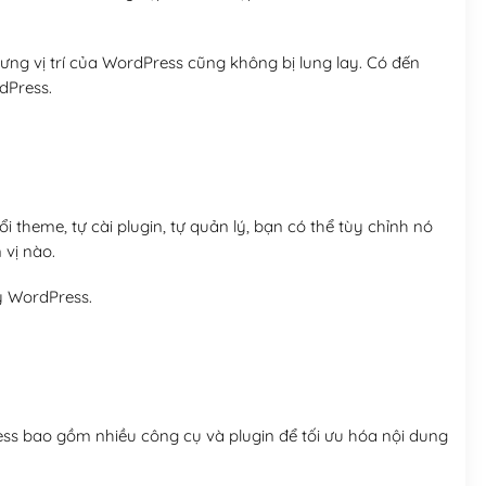
ng vị trí của WordPress cũng không bị lung lay. Có đến
dPress.
 theme, tự cài plugin, tự quản lý, bạn có thể tùy chỉnh nó
 vị nào.
y WordPress.
ess bao gồm nhiều công cụ và plugin để tối ưu hóa nội dung