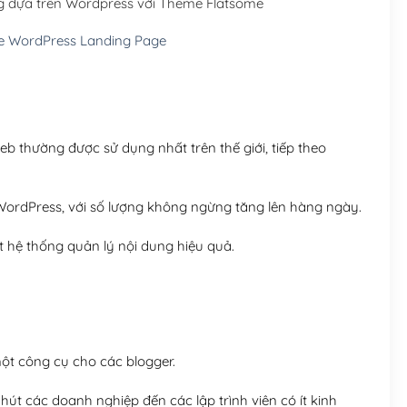
g dựa trên Wordpress với Theme Flatsome
Hosting 5GB SSD (1 nă
 WordPress Landing Page
Hosting 8GB SSD (1 nă
 thường được sử dụng nhất trên thế giới, tiếp theo
ordPress, với số lượng không ngừng tăng lên hàng ngày.
 hệ thống quản lý nội dung hiệu quả.
t công cụ cho các blogger.
út các doanh nghiệp đến các lập trình viên có ít kinh