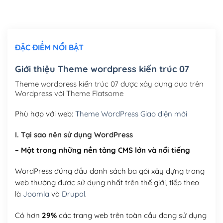
Thiết kế logo đơn giản để đăng web
(+300,000₫)
Chỉnh sửa site theo yêu cầu tuỳ chọn
(+2,000,000₫)
ĐẶC ĐIỂM NỔI BẬT
Mua thêm Host + Tên miền
Tên miền quốc tế .com .net .org (1 năm)
(+300,000₫)
Giới thiệu Theme wordpress kiến trúc 07
Tên miền Việt Nam .vn (1 năm)
(+550,000₫)
Theme wordpress kiến trúc 07 được xây dựng dựa trên
Wordpress với Theme Flatsome
Hosting 2GB SSD (1 năm)
(+450,000₫)
Phù hợp với web:
Theme WordPress Giao diện mới
Hosting 3GB SSD (1 năm)
(+550,000₫)
I. Tại sao nên sử dụng WordPress
Hosting 5GB SSD (1 năm)
(+650,000₫)
– Một trong những nền tảng CMS lớn và nổi tiếng
Hosting 8GB SSD (1 năm)
(+950,000₫)
WordPress đứng đầu danh sách ba gói xây dựng trang
web thường được sử dụng nhất trên thế giới, tiếp theo
là
Joomla
và
Drupal
.
Có hơn
29%
các trang web trên toàn cầu đang sử dụng