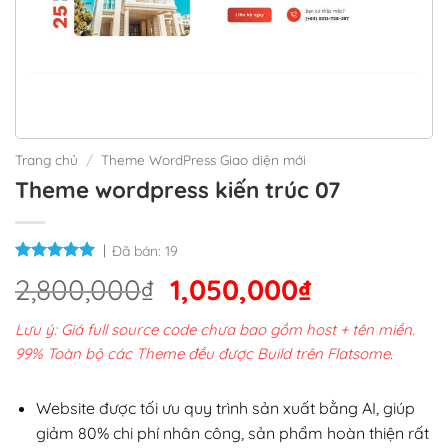
Trang chủ
/
Theme WordPress Giao diện mới
Theme wordpress kiến trúc 07
Đã bán:
19
Giá
Giá
2,800,000
₫
1,050,000
₫
gốc
hiện
Lưu ý: Giá full source code chưa bao gồm host + tên miền.
là:
tại
99% Toàn bộ các Theme đều được Build trên Flatsome.
2,800,000₫.
là:
1,050,000₫
Website được tối ưu quy trình sản xuất bằng AI, giúp
giảm 80% chi phí nhân công, sản phẩm hoàn thiện rất