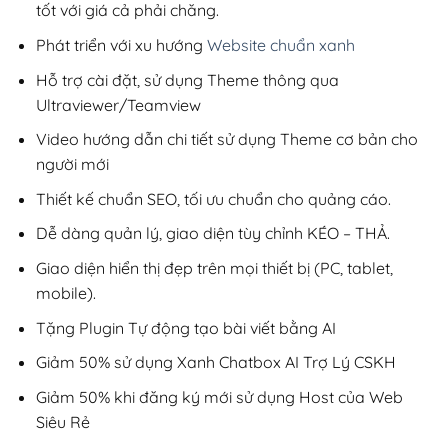
tốt với giá cả phải chăng.
Phát triển với xu hướng
Website chuẩn xanh
Hỗ trợ cài đặt, sử dụng Theme thông qua
Ultraviewer/Teamview
Video hướng dẫn chi tiết sử dụng Theme cơ bản cho
người mới
Thiết kế chuẩn SEO, tối ưu chuẩn cho quảng cáo.
Dễ dàng quản lý, giao diện tùy chỉnh KÉO – THẢ.
Giao diện hiển thị đẹp trên mọi thiết bị (PC, tablet,
mobile).
Tặng Plugin Tự động tạo bài viết bằng AI
Giảm 50% sử dụng Xanh Chatbox AI Trợ Lý CSKH
Giảm 50% khi đăng ký mới sử dụng Host của Web
Siêu Rẻ