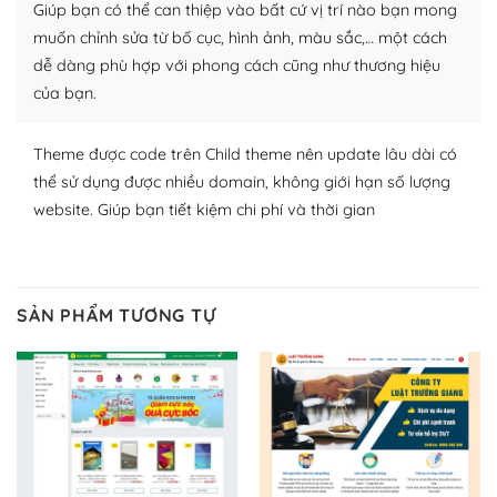
Giúp bạn có thể can thiệp vào bất cứ vị trí nào bạn mong
lập website của mình.
muốn chỉnh sửa từ bố cục, hình ảnh, màu sắc,… một cách
WordPress đa dạng plugin và themes
dễ dàng phù hợp với phong cách cũng như thương hiệu
của bạn.
– Dễ sử dụng
Với mọi Hosting bất kỳ thì WordPress đều có thể dễ
Theme được code trên Child theme nên update lâu dài có
dàng thiết lập vì thực tế nó đã cung cấp khoảng 60%
thể sử dụng được nhiều domain, không giới hạn số lượng
toàn bộ web.
website. Giúp bạn tiết kiệm chi phí và thời gian
Và bạn có toàn quyền tự do khi quyết định nơi lưu trữ
trang web WordPress của bạn.
SẢN PHẨM TƯƠNG TỰ
Dễ dàng lựa chọn Hosting cho website WordPress
– Bảo mật cực tốt
Vì WordPress hiện là nền tảng xây dựng trang web và
blog lớn nhất trên thế giới, quan trọng nhất là bảo vệ
nội dung của mình khỏi các cuộc tấn công spam.