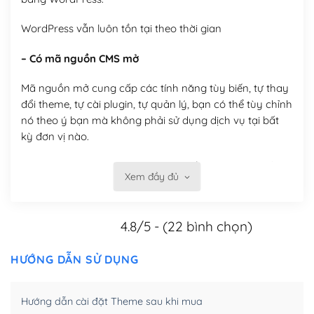
WordPress vẫn luôn tồn tại theo thời gian
– Có mã nguồn CMS mở
Mã nguồn mở cung cấp các tính năng tùy biến, tự thay
đổi theme, tự cài plugin, tự quản lý, bạn có thể tùy chỉnh
nó theo ý bạn mà không phải sử dụng dịch vụ tại bất
kỳ đơn vị nào.
Việc của bạn là đăng ký một tên miền và hosting để
Xem đầy đủ
chạy WordPress.
Có thể tùy biến trên website WordPress
4.8/5 - (22 bình chọn)
– Thân thiện với công cụ tìm kiếm
HƯỚNG DẪN SỬ DỤNG
WordPress được thiết kế để thân thiện với SEO vì
WordPress bao gồm nhiều công cụ và plugin để tối ưu
Hướng dẫn cài đặt Theme sau khi mua
hóa nội dung cho SEO.