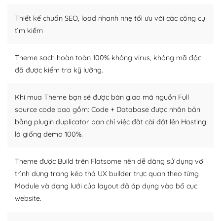
Thiết kế chuẩn SEO, load nhanh nhẹ tối ưu với các công cụ
WordPress là nơi lưu trữ cho một diễn đàn cộng đồng
khổng lồ được kiểm duyệt bởi các nhân viên và những
tìm kiếm
người cuồng tín WordPress.
Theme sạch hoàn toàn 100% không virus, không mã độc
Nếu bạn gặp khó khăn, bạn có thể lên mạng và tìm
đã được kiểm tra kỹ lưỡng.
kiếm những cộng đồng WordPress, họ sẽ giúp bạn trả
lời, giải đáp vấn đề của bạn.
Khi mua Theme bạn sẽ được bàn giao mã nguồn Full
Cộng đồng sử dụng WordPress sẵn sàng hỗ trợ bạn
source code bao gồm: Code + Database được nhân bản
bằng plugin duplicator bạn chỉ việc đăt cài đặt lên Hosting
– Đa dạng plugin và themes
là giống demo 100%.
Plugin mở rộng là thành phần cài đặt thêm vào
WordPress để tăng thêm các tính năng cần thiết. Có
Theme được Build trên Flatsome nên dễ dàng sử dụng với
nhiều plugin trả phí hoặc miễn phí.
trình dựng trang kéo thả UX builder trực quan theo từng
Module và dạng lưới của layout đã áp dụng vào bố cục
Nhờ lượng người dùng đông đảo, thư viện themes và
website.
plugin của WordPress rất phong phú. Bạn có thể thỏa
thích chọn lựa plugin và themes phù hợp cho mục đích