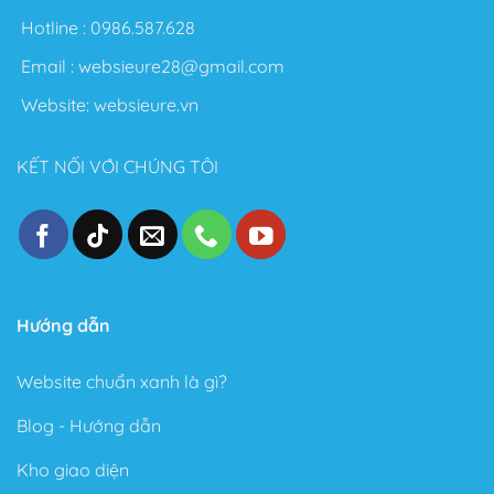
sáng tạo không giới hạn. Sau đây là một số điểm nổi
Hotline :
0986.587.628
bật sau khi sử dụng Theme này:
Email :
websieure28@gmail.com
Thiết kế đẹp, dễ dàng tùy biến ngay cả với người
Website:
websieure.vn
không biết gì về Code.
Tốc độ Load nhanh bởi Code cực kỳ sạch sẽ và gọn
KẾT NỐI VỚI CHÚNG TÔI
gàng.
Cấu trúc chuẩn SEO – Theme Flatsome được làm
chuẩn SEO với cấu trúc Code tuân thủ theo các tài
liệu SEO từ Google.
Trong phiên bản mới đây, Theme Flatsome có thêm
Sticky nút Add to Cart (cố định nút đặt hàng ở cuối
Hướng dẫn
trang) rất hay giúp kêu gọi hành động mua hàng.
Website chuẩn xanh là gì?
Có tài liệu hướng dẫn rất phong phú và chi tiết, dễ
hiểu.
Blog - Hướng dẫn
Được Update rất thường xuyên.
Kho giao diện
Các ưu điểm vượt bậc của Flatsome là gì?