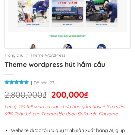
Trang chủ
/
Theme WordPress
Theme wordpress hút hầm cầu
Đã bán:
27
Giá
Giá
2,800,000
₫
200,000
₫
gốc
hiện
Lưu ý: Giá full source code chưa bao gồm host + tên miền.
là:
tại
99% Toàn bộ các Theme đều được Build trên Flatsome.
2,800,000₫.
là:
200,000₫.
Website được tối ưu quy trình sản xuất bằng AI, giúp