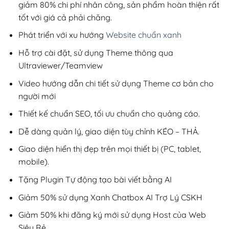
giảm 80% chi phí nhân công, sản phẩm hoàn thiện rất
tốt với giá cả phải chăng.
Phát triển với xu hướng
Website chuẩn xanh
Hỗ trợ cài đặt, sử dụng Theme thông qua
Ultraviewer/Teamview
Video hướng dẫn chi tiết sử dụng Theme cơ bản cho
người mới
Thiết kế chuẩn SEO, tối ưu chuẩn cho quảng cáo.
Dễ dàng quản lý, giao diện tùy chỉnh KÉO – THẢ.
Giao diện hiển thị đẹp trên mọi thiết bị (PC, tablet,
mobile).
Tặng Plugin Tự động tạo bài viết bằng AI
Giảm 50% sử dụng Xanh Chatbox AI Trợ Lý CSKH
Giảm 50% khi đăng ký mới sử dụng Host của Web
Siêu Rẻ