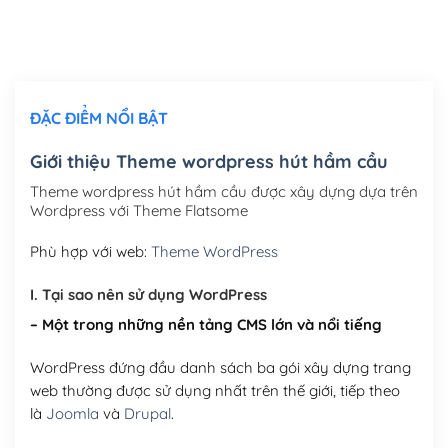
Thiết kế logo đơn giản để đăng web
(+300,000₫)
Chỉnh sửa site theo yêu cầu tuỳ chọn
(+2,000,000₫)
ĐẶC ĐIỂM NỔI BẬT
Mua thêm Host + Tên miền
Tên miền quốc tế .com .net .org (1 năm)
(+300,000₫)
Giới thiệu Theme wordpress hút hầm cầu
Tên miền Việt Nam .vn (1 năm)
(+550,000₫)
Theme wordpress hút hầm cầu được xây dựng dựa trên
Wordpress với Theme Flatsome
Hosting 2GB SSD (1 năm)
(+450,000₫)
Phù hợp với web:
Theme WordPress
Hosting 3GB SSD (1 năm)
(+550,000₫)
I. Tại sao nên sử dụng WordPress
Hosting 5GB SSD (1 năm)
(+650,000₫)
– Một trong những nền tảng CMS lớn và nổi tiếng
Hosting 8GB SSD (1 năm)
(+950,000₫)
WordPress đứng đầu danh sách ba gói xây dựng trang
web thường được sử dụng nhất trên thế giới, tiếp theo
là
Joomla
và
Drupal
.