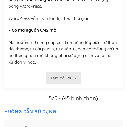
bằng WordPress.
WordPress vẫn luôn tồn tại theo thời gian
– Có mã nguồn CMS mở
Mã nguồn mở cung cấp các tính năng tùy biến, tự thay
đổi theme, tự cài plugin, tự quản lý, bạn có thể tùy chỉnh
nó theo ý bạn mà không phải sử dụng dịch vụ tại bất
kỳ đơn vị nào.
Việc của bạn là đăng ký một tên miền và hosting để
Xem đầy đủ
chạy WordPress.
Có thể tùy biến trên website WordPress
5/5 - (45 bình chọn)
– Thân thiện với công cụ tìm kiếm
HƯỚNG DẪN SỬ DỤNG
WordPress được thiết kế để thân thiện với SEO vì
WordPress bao gồm nhiều công cụ và plugin để tối ưu