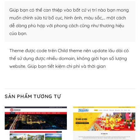
thích chọn lựa plugin và themes phù hợp cho mục đích
Giúp bạn có thể can thiệp vào bất cứ vị trí nào bạn mong
lập website của mình.
muốn chỉnh sửa từ bố cục, hình ảnh, màu sắc,… một cách
WordPress đa dạng plugin và themes
dễ dàng phù hợp với phong cách cũng như thương hiệu
của bạn.
– Dễ sử dụng
Với mọi Hosting bất kỳ thì WordPress đều có thể dễ
Theme được code trên Child theme nên update lâu dài có
dàng thiết lập vì thực tế nó đã cung cấp khoảng 60%
thể sử dụng được nhiều domain, không giới hạn số lượng
toàn bộ web.
website. Giúp bạn tiết kiệm chi phí và thời gian
Và bạn có toàn quyền tự do khi quyết định nơi lưu trữ
trang web WordPress của bạn.
SẢN PHẨM TƯƠNG TỰ
Dễ dàng lựa chọn Hosting cho website WordPress
– Bảo mật cực tốt
Vì WordPress hiện là nền tảng xây dựng trang web và
blog lớn nhất trên thế giới, quan trọng nhất là bảo vệ
nội dung của mình khỏi các cuộc tấn công spam.