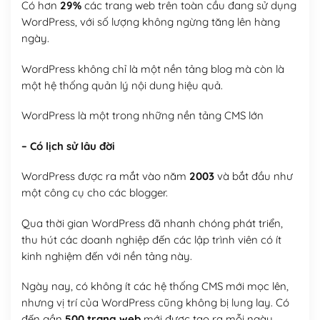
Có hơn
29%
các trang web trên toàn cầu đang sử dụng
WordPress, với số lượng không ngừng tăng lên hàng
ngày.
WordPress không chỉ là một nền tảng blog mà còn là
một hệ thống quản lý nội dung hiệu quả.
WordPress là một trong những nền tảng CMS lớn
– Có lịch sử lâu đời
WordPress được ra mắt vào năm
2003
và bắt đầu như
một công cụ cho các blogger.
Qua thời gian WordPress đã nhanh chóng phát triển,
thu hút các doanh nghiệp đến các lập trình viên có ít
kinh nghiệm đến với nền tảng này.
Ngày nay, có không ít các hệ thống CMS mới mọc lên,
nhưng vị trí của WordPress cũng không bị lung lay. Có
đến gần
500 trang web
mới được tạo ra mỗi ngày