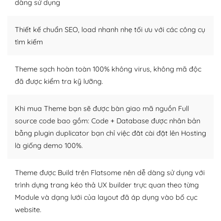
dàng sử dụng
– Sở hữu một cộng đồng lớn, sẵn sàng hỗ trợ
Thiết kế chuẩn SEO, load nhanh nhẹ tối ưu với các công cụ
WordPress là nơi lưu trữ cho một diễn đàn cộng đồng
khổng lồ được kiểm duyệt bởi các nhân viên và những
tìm kiếm
người cuồng tín WordPress.
Theme sạch hoàn toàn 100% không virus, không mã độc
Nếu bạn gặp khó khăn, bạn có thể lên mạng và tìm
đã được kiểm tra kỹ lưỡng.
kiếm những cộng đồng WordPress, họ sẽ giúp bạn trả
lời, giải đáp vấn đề của bạn.
Khi mua Theme bạn sẽ được bàn giao mã nguồn Full
Cộng đồng sử dụng WordPress sẵn sàng hỗ trợ bạn
source code bao gồm: Code + Database được nhân bản
bằng plugin duplicator bạn chỉ việc đăt cài đặt lên Hosting
– Đa dạng plugin và themes
là giống demo 100%.
Plugin mở rộng là thành phần cài đặt thêm vào
WordPress để tăng thêm các tính năng cần thiết. Có
Theme được Build trên Flatsome nên dễ dàng sử dụng với
nhiều plugin trả phí hoặc miễn phí.
trình dựng trang kéo thả UX builder trực quan theo từng
Module và dạng lưới của layout đã áp dụng vào bố cục
Nhờ lượng người dùng đông đảo, thư viện themes và
website.
plugin của WordPress rất phong phú. Bạn có thể thỏa