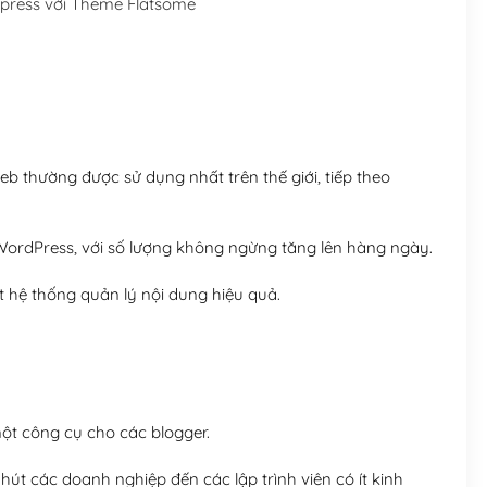
press với Theme Flatsome
Hosting 5GB SSD (1 nă
Hosting 8GB SSD (1 nă
 thường được sử dụng nhất trên thế giới, tiếp theo
ordPress, với số lượng không ngừng tăng lên hàng ngày.
 hệ thống quản lý nội dung hiệu quả.
t công cụ cho các blogger.
út các doanh nghiệp đến các lập trình viên có ít kinh