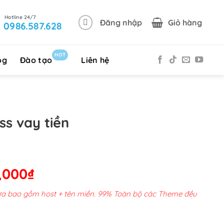
Đăng nhập
Giỏ hàng
0986.587.628
HOT
og
Đào tạo
Liên hệ
s vay tiền
Giá
,000
₫
hiện
chưa bao gồm host + tên miền. 99% Toàn bộ các Theme đều
tại
00,000₫.
là: