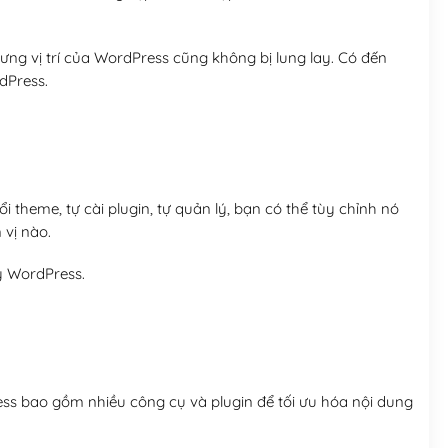
ng vị trí của WordPress cũng không bị lung lay. Có đến
dPress.
 theme, tự cài plugin, tự quản lý, bạn có thể tùy chỉnh nó
 vị nào.
y WordPress.
ess bao gồm nhiều công cụ và plugin để tối ưu hóa nội dung