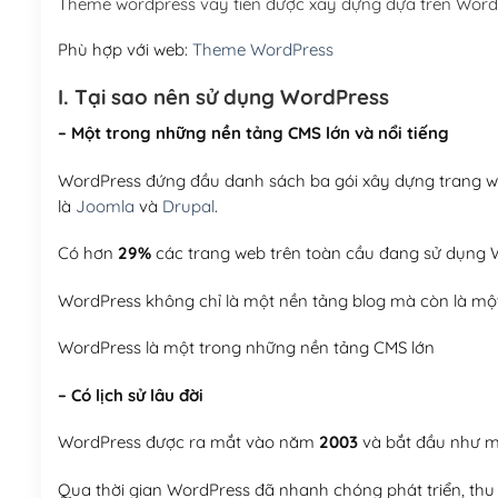
Theme wordpress vay tiền được xây dựng dựa trên Word
Phù hợp với web:
Theme WordPress
I. Tại sao nên sử dụng WordPress
– Một trong những nền tảng CMS lớn và nổi tiếng
WordPress đứng đầu danh sách ba gói xây dựng trang web
là
Joomla
và
Drupal
.
Có hơn
29%
các trang web trên toàn cầu đang sử dụng W
WordPress không chỉ là một nền tảng blog mà còn là một
WordPress là một trong những nền tảng CMS lớn
– Có lịch sử lâu đời
WordPress được ra mắt vào năm
2003
và bắt đầu như mộ
Qua thời gian WordPress đã nhanh chóng phát triển, thu h