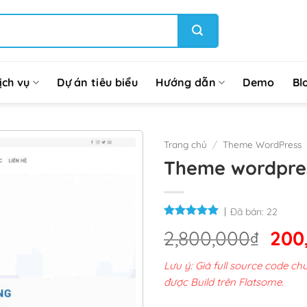
ịch vụ
Dự án tiêu biểu
Hướng dẫn
Demo
Bl
Trang chủ
/
Theme WordPress
Theme wordpres
Đã bán:
22
Giá
2,800,000
₫
200
gốc
Lưu ý: Giá full source code 
là:
được Build trên Flatsome.
2,8