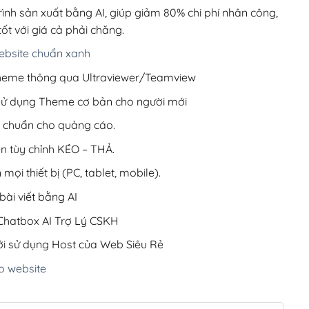
200,000₫.
rình sản xuất bằng AI, giúp giảm 80% chi phí nhân công,
ốt với giá cả phải chăng.
bsite chuẩn xanh
 Theme thông qua Ultraviewer/Teamview
 sử dụng Theme cơ bản cho người mới
ưu chuẩn cho quảng cáo.
ện tùy chỉnh KÉO – THẢ.
 mọi thiết bị (PC, tablet, mobile).
ài viết bằng AI
hatbox AI Trợ Lý CSKH
i sử dụng Host của Web Siêu Rẻ
o website