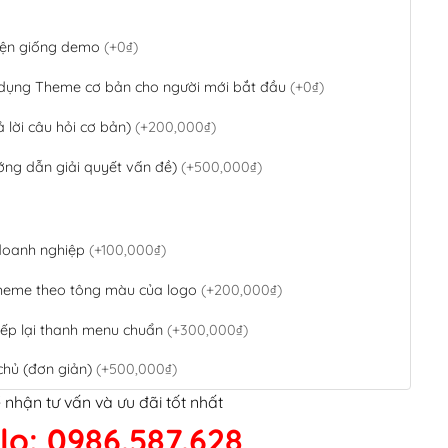
 diện giống demo
(+0₫)
 dụng Theme cơ bản cho người mới bắt đầu
(+0₫)
ả lời câu hỏi cơ bản)
(+200,000₫)
ớng dẫn giải quyết vấn đề)
(+500,000₫)
 doanh nghiệp
(+100,000₫)
theme theo tông màu của logo
(+200,000₫)
ếp lại thanh menu chuẩn
(+300,000₫)
chủ (đơn giản)
(+500,000₫)
 nhận tư vấn và ưu đãi tốt nhất
QR Code ngân hàng
(+100,000₫)
lo: 0986.587.628