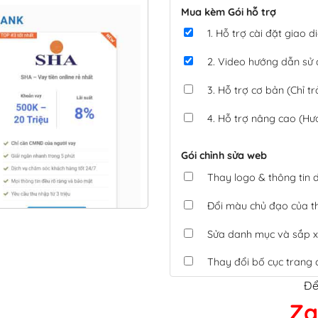
Mua kèm Gói hỗ trợ
1. Hỗ trợ cài đặt giao
2. Video hướng dẫn sử
3. Hỗ trợ cơ bản (Chỉ tr
4. Hỗ trợ nâng cao (Hư
Gói chỉnh sửa web
Thay logo & thông tin
Đổi màu chủ đạo của 
Sửa danh mục và sắp x
Thay đổi bố cục trang 
Để
Tích hợp thanh toán 
Za