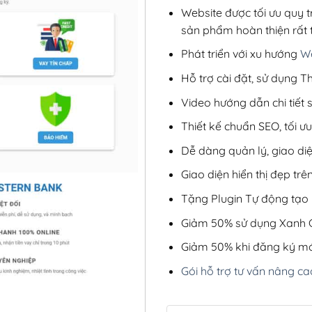
Website được tối ưu quy t
sản phẩm hoàn thiện rất t
Phát triển với xu hướng
We
Hỗ trợ cài đặt, sử dụng
Video hướng dẫn chi tiết
Thiết kế chuẩn SEO, tối 
Dễ dàng quản lý, giao di
Giao diện hiển thị đẹp trên
Tặng Plugin Tự động tạo b
Giảm 50% sử dụng Xanh C
Giảm 50% khi đăng ký mớ
Gói hỗ trợ tư vấn nâng ca