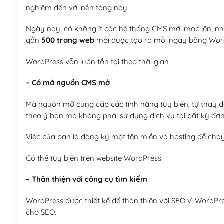
nghiệm đến với nền tảng này.
Ngày nay, có không ít các hệ thống CMS mới mọc lên, như
gần
500 trang web
mới được tạo ra mỗi ngày bằng Wor
WordPress vẫn luôn tồn tại theo thời gian
– Có mã nguồn CMS mở
Mã nguồn mở cung cấp các tính năng tùy biến, tự thay đổi
theo ý bạn mà không phải sử dụng dịch vụ tại bất kỳ đơn
Việc của bạn là đăng ký một tên miền và hosting để chạ
Có thể tùy biến trên website WordPress
– Thân thiện với công cụ tìm kiếm
WordPress được thiết kế để thân thiện với SEO vì WordPr
cho SEO.