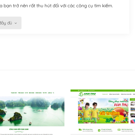
 bạn trở nên rất thu hút đối với các công cụ tìm kiếm.
đầy đủ
n trở nên dễ dàng và nhanh chóng. Với kho Theme
ở nên hấp dẫn và đơn giản hơn.
kế tốt, bạn có thể tự sửa đổi. Nếu không bạn có thể tìm
ổng lồ được kiểm duyệt bởi các nhân viên và những người
hững cộng đồng WordPress, họ sẽ giúp bạn trả lời, giải