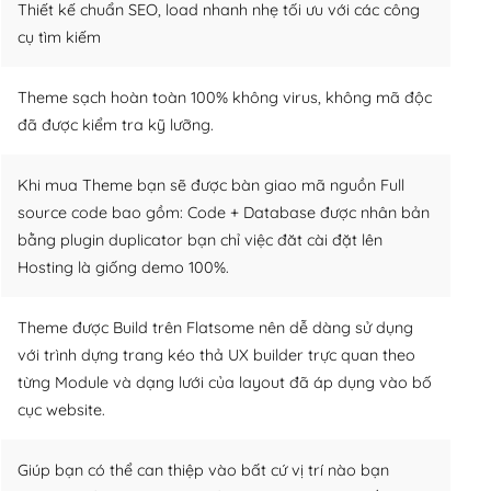
Thiết kế chuẩn SEO, load nhanh nhẹ tối ưu với các công
cụ tìm kiếm
Theme sạch hoàn toàn 100% không virus, không mã độc
đã được kiểm tra kỹ lưỡng.
Khi mua Theme bạn sẽ được bàn giao mã nguồn Full
source code bao gồm: Code + Database được nhân bản
bằng plugin duplicator bạn chỉ việc đăt cài đặt lên
Hosting là giống demo 100%.
Theme được Build trên Flatsome nên dễ dàng sử dụng
với trình dựng trang kéo thả UX builder trực quan theo
từng Module và dạng lưới của layout đã áp dụng vào bố
cục website.
Giúp bạn có thể can thiệp vào bất cứ vị trí nào bạn