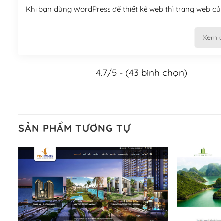
Khi bạn dùng WordPress để thiết kế web thì trang web của
Tối ưu hóa công cụ tìm kiếm
Xem 
– Dễ dàng tùy chỉnh, sửa chữa
4.7/5 - (43 bình chọn)
Khi bạn sử dụng WordPress, thì vấn đề giao diện của bạ
WordPress đa dạng sẽ giúp việc thực hiện các thiết kế tr
Nếu bạn có các kỹ thuật cơ bản với một theme được thiết 
kiếm chúng trên Internet hoặc nhờ chuyên gia.
SẢN PHẨM TƯƠNG TỰ
Dễ dàng tùy chỉnh trên WordPress
– Sở hữu một cộng đồng lớn, sẵn sàng hỗ trợ
WordPress là nơi lưu trữ cho một diễn đàn cộng đồng kh
cuồng tín WordPress.
Nếu bạn gặp khó khăn, bạn có thể lên mạng và tìm kiếm n