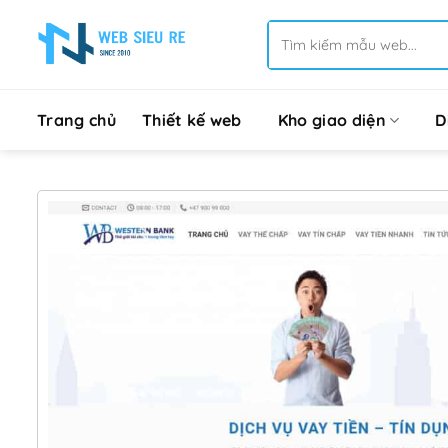
Bỏ
Tìm
qua
kiếm:
nội
dung
Trang chủ
Thiết kế web
Kho giao diện
D