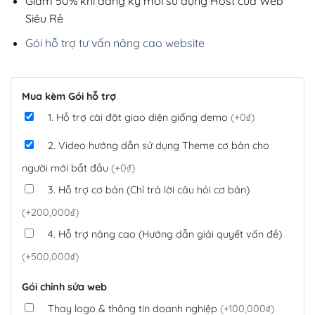
Giảm 50% khi đăng ký mới sử dụng Host của Web
Siêu Rẻ
Gói hỗ trợ tư vấn nâng cao website
Mua kèm Gói hỗ trợ
1. Hỗ trợ cài đặt giao diện giống demo
(+0₫)
2. Video hướng dẫn sử dụng Theme cơ bản cho
người mới bắt đầu
(+0₫)
3. Hỗ trợ cơ bản (Chỉ trả lời câu hỏi cơ bản)
(+200,000₫)
4. Hỗ trợ nâng cao (Hướng dẫn giải quyết vấn đề)
(+500,000₫)
Gói chỉnh sửa web
Thay logo & thông tin doanh nghiệp
(+100,000₫)