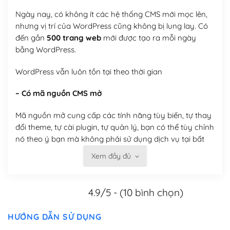
Ngày nay, có không ít các hệ thống CMS mới mọc lên,
nhưng vị trí của WordPress cũng không bị lung lay. Có
đến gần
500 trang web
mới được tạo ra mỗi ngày
bằng WordPress.
WordPress vẫn luôn tồn tại theo thời gian
– Có mã nguồn CMS mở
Mã nguồn mở cung cấp các tính năng tùy biến, tự thay
đổi theme, tự cài plugin, tự quản lý, bạn có thể tùy chỉnh
nó theo ý bạn mà không phải sử dụng dịch vụ tại bất
kỳ đơn vị nào.
Xem đầy đủ
Việc của bạn là đăng ký một tên miền và hosting để
chạy WordPress.
4.9/5 - (10 bình chọn)
Có thể tùy biến trên website WordPress
HƯỚNG DẪN SỬ DỤNG
– Thân thiện với công cụ tìm kiếm