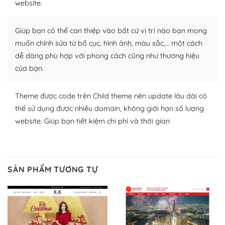
website.
Nhờ lượng người dùng đông đảo, thư viện themes và
Giúp bạn có thể can thiệp vào bất cứ vị trí nào bạn mong
plugin của WordPress rất phong phú. Bạn có thể thỏa
thích chọn lựa plugin và themes phù hợp cho mục đích
muốn chỉnh sửa từ bố cục, hình ảnh, màu sắc,… một cách
lập website của mình.
dễ dàng phù hợp với phong cách cũng như thương hiệu
của bạn.
WordPress đa dạng plugin và themes
Theme được code trên Child theme nên update lâu dài có
– Dễ sử dụng
thể sử dụng được nhiều domain, không giới hạn số lượng
Với mọi Hosting bất kỳ thì WordPress đều có thể dễ
website. Giúp bạn tiết kiệm chi phí và thời gian
dàng thiết lập vì thực tế nó đã cung cấp khoảng 60%
toàn bộ web.
Và bạn có toàn quyền tự do khi quyết định nơi lưu trữ
SẢN PHẨM TƯƠNG TỰ
trang web WordPress của bạn.
Dễ dàng lựa chọn Hosting cho website WordPress
– Bảo mật cực tốt