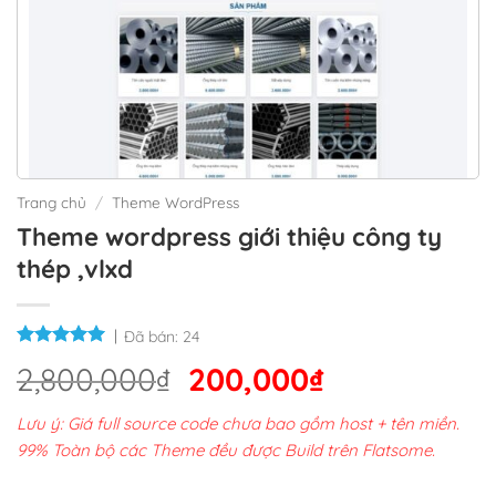
Trang chủ
/
Theme WordPress
Theme wordpress giới thiệu công ty
thép ,vlxd
Đã bán:
24
Giá
Giá
2,800,000
₫
200,000
₫
gốc
hiện
Lưu ý: Giá full source code chưa bao gồm host + tên miền.
là:
tại
99% Toàn bộ các Theme đều được Build trên Flatsome.
2,800,000₫.
là: