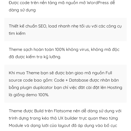
Được code trên nền tảng mã nguồn mở WordPress dễ
tìm kiếm chúng trên Internet hoặc nhờ chuyên gia.
dàng sử dụng
Dễ dàng tùy chỉnh trên WordPress
Thiết kế chuẩn SEO, load nhanh nhẹ tối ưu với các công cụ
– Sở hữu một cộng đồng lớn, sẵn sàng hỗ trợ
tìm kiếm
WordPress là nơi lưu trữ cho một diễn đàn cộng đồng
khổng lồ được kiểm duyệt bởi các nhân viên và những
Theme sạch hoàn toàn 100% không virus, không mã độc
người cuồng tín WordPress.
đã được kiểm tra kỹ lưỡng.
Nếu bạn gặp khó khăn, bạn có thể lên mạng và tìm
kiếm những cộng đồng WordPress, họ sẽ giúp bạn trả
Khi mua Theme bạn sẽ được bàn giao mã nguồn Full
lời, giải đáp vấn đề của bạn.
source code bao gồm: Code + Database được nhân bản
bằng plugin duplicator bạn chỉ việc đăt cài đặt lên Hosting
Cộng đồng sử dụng WordPress sẵn sàng hỗ trợ bạn
là giống demo 100%.
– Đa dạng plugin và themes
Theme được Build trên Flatsome nên dễ dàng sử dụng với
Plugin mở rộng là thành phần cài đặt thêm vào
trình dựng trang kéo thả UX builder trực quan theo từng
WordPress để tăng thêm các tính năng cần thiết. Có
Module và dạng lưới của layout đã áp dụng vào bố cục
nhiều plugin trả phí hoặc miễn phí.