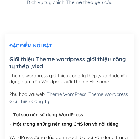
Dịch vụ tùy chỉnh Theme theo yêu cầu
Cài đặt SMTP Mail cho site Wordpress
(+100,000₫)
Thiết kế logo đơn giản để đăng web
(+300,000₫)
Chỉnh sửa site theo yêu cầu tuỳ chọn
(+2,000,000₫)
ĐẶC ĐIỂM NỔI BẬT
Mua thêm Host + Tên miền
Tên miền quốc tế .com .net .org (1 năm)
(+300,000₫)
Giới thiệu Theme wordpress giới thiệu công
ty thép ,vlxd
Tên miền Việt Nam .vn (1 năm)
(+550,000₫)
Theme wordpress giới thiệu công ty thép ,vlxd được xây
Hosting 2GB SSD (1 năm)
(+450,000₫)
dựng dựa trên Wordpress với Theme Flatsome
Hosting 3GB SSD (1 năm)
(+550,000₫)
Phù hợp với web:
Theme WordPress
,
Theme Wordpress
Giới Thiệu Công Ty
Hosting 5GB SSD (1 năm)
(+650,000₫)
I. Tại sao nên sử dụng WordPress
Hosting 8GB SSD (1 năm)
(+950,000₫)
– Một trong những nền tảng CMS lớn và nổi tiếng
WordPress đứng đầu danh sách ba gói xây dựng trang