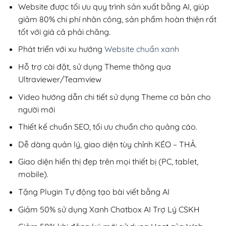
200,000₫.
Website được tối ưu quy trình sản xuất bằng AI, giúp
giảm 80% chi phí nhân công, sản phẩm hoàn thiện rất
tốt với giá cả phải chăng.
Phát triển với xu hướng
Website chuẩn xanh
Hỗ trợ cài đặt, sử dụng Theme thông qua
Ultraviewer/Teamview
Video hướng dẫn chi tiết sử dụng Theme cơ bản cho
người mới
Thiết kế chuẩn SEO, tối ưu chuẩn cho quảng cáo.
Dễ dàng quản lý, giao diện tùy chỉnh KÉO – THẢ.
Giao diện hiển thị đẹp trên mọi thiết bị (PC, tablet,
mobile).
Tặng Plugin Tự động tạo bài viết bằng AI
Giảm 50% sử dụng Xanh Chatbox AI Trợ Lý CSKH