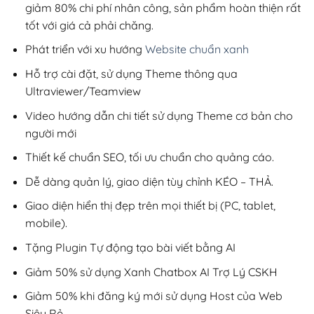
giảm 80% chi phí nhân công, sản phẩm hoàn thiện rất
tốt với giá cả phải chăng.
Phát triển với xu hướng
Website chuẩn xanh
Hỗ trợ cài đặt, sử dụng Theme thông qua
Ultraviewer/Teamview
Video hướng dẫn chi tiết sử dụng Theme cơ bản cho
người mới
Thiết kế chuẩn SEO, tối ưu chuẩn cho quảng cáo.
Dễ dàng quản lý, giao diện tùy chỉnh KÉO – THẢ.
Giao diện hiển thị đẹp trên mọi thiết bị (PC, tablet,
mobile).
Tặng Plugin Tự động tạo bài viết bằng AI
Giảm 50% sử dụng Xanh Chatbox AI Trợ Lý CSKH
Giảm 50% khi đăng ký mới sử dụng Host của Web
Siêu Rẻ