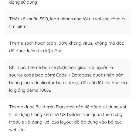
dàng sử dụng
Dễ dàng tùy chỉnh trên WordPress
Thiết kế chuẩn SEO, load nhanh nhẹ tối ưu với các công cụ
– Sở hữu một cộng đồng lớn, sẵn sàng hỗ trợ
tìm kiếm
WordPress là nơi lưu trữ cho một diễn đàn cộng đồng
khổng lồ được kiểm duyệt bởi các nhân viên và những
Theme sạch hoàn toàn 100% không virus, không mã độc
người cuồng tín WordPress.
đã được kiểm tra kỹ lưỡng.
Nếu bạn gặp khó khăn, bạn có thể lên mạng và tìm
kiếm những cộng đồng WordPress, họ sẽ giúp bạn trả
Khi mua Theme bạn sẽ được bàn giao mã nguồn Full
lời, giải đáp vấn đề của bạn.
source code bao gồm: Code + Database được nhân bản
bằng plugin duplicator bạn chỉ việc đăt cài đặt lên Hosting
Cộng đồng sử dụng WordPress sẵn sàng hỗ trợ bạn
là giống demo 100%.
– Đa dạng plugin và themes
Theme được Build trên Flatsome nên dễ dàng sử dụng với
Plugin mở rộng là thành phần cài đặt thêm vào
trình dựng trang kéo thả UX builder trực quan theo từng
WordPress để tăng thêm các tính năng cần thiết. Có
Module và dạng lưới của layout đã áp dụng vào bố cục
nhiều plugin trả phí hoặc miễn phí.
website.