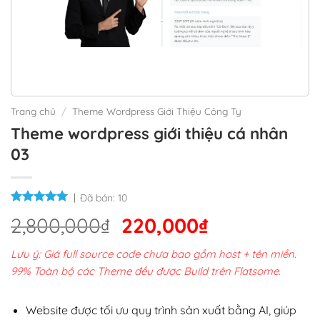
Trang chủ
/
Theme Wordpress Giới Thiệu Công Ty
Theme wordpress giới thiệu cá nhân
03
Đã bán:
10
Giá
Giá
2,800,000
₫
220,000
₫
gốc
hiện
Lưu ý: Giá full source code chưa bao gồm host + tên miền.
là:
tại
99% Toàn bộ các Theme đều được Build trên Flatsome.
2,800,000₫.
là:
220,000₫.
Website được tối ưu quy trình sản xuất bằng AI, giúp