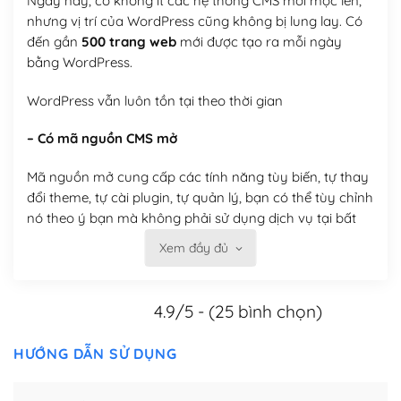
Ngày nay, có không ít các hệ thống CMS mới mọc lên,
nhưng vị trí của WordPress cũng không bị lung lay. Có
đến gần
500 trang web
mới được tạo ra mỗi ngày
bằng WordPress.
WordPress vẫn luôn tồn tại theo thời gian
– Có mã nguồn CMS mở
Mã nguồn mở cung cấp các tính năng tùy biến, tự thay
đổi theme, tự cài plugin, tự quản lý, bạn có thể tùy chỉnh
nó theo ý bạn mà không phải sử dụng dịch vụ tại bất
kỳ đơn vị nào.
Xem đầy đủ
Việc của bạn là đăng ký một tên miền và hosting để
chạy WordPress.
4.9/5 - (25 bình chọn)
Có thể tùy biến trên website WordPress
HƯỚNG DẪN SỬ DỤNG
– Thân thiện với công cụ tìm kiếm