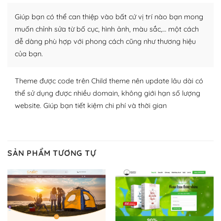
Nhờ lượng người dùng đông đảo, thư viện themes và
Giúp bạn có thể can thiệp vào bất cứ vị trí nào bạn mong
plugin của WordPress rất phong phú. Bạn có thể thỏa
thích chọn lựa plugin và themes phù hợp cho mục đích
muốn chỉnh sửa từ bố cục, hình ảnh, màu sắc,… một cách
lập website của mình.
dễ dàng phù hợp với phong cách cũng như thương hiệu
của bạn.
WordPress đa dạng plugin và themes
Theme được code trên Child theme nên update lâu dài có
– Dễ sử dụng
thể sử dụng được nhiều domain, không giới hạn số lượng
Với mọi Hosting bất kỳ thì WordPress đều có thể dễ
website. Giúp bạn tiết kiệm chi phí và thời gian
dàng thiết lập vì thực tế nó đã cung cấp khoảng 60%
toàn bộ web.
Và bạn có toàn quyền tự do khi quyết định nơi lưu trữ
SẢN PHẨM TƯƠNG TỰ
trang web WordPress của bạn.
Dễ dàng lựa chọn Hosting cho website WordPress
– Bảo mật cực tốt