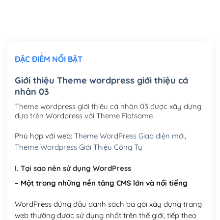
Thiết kế logo đơn giản để đăng web
(+300,000₫)
Chỉnh sửa site theo yêu cầu tuỳ chọn
(+2,000,000₫)
ĐẶC ĐIỂM NỔI BẬT
Mua thêm Host + Tên miền
Tên miền quốc tế .com .net .org (1 năm)
(+300,000₫)
Giới thiệu Theme wordpress giới thiệu cá
nhân 03
Tên miền Việt Nam .vn (1 năm)
(+550,000₫)
Theme wordpress giới thiệu cá nhân 03 được xây dựng
Hosting 2GB SSD (1 năm)
(+450,000₫)
dựa trên Wordpress với Theme Flatsome
Hosting 3GB SSD (1 năm)
(+550,000₫)
Phù hợp với web:
Theme WordPress Giao diện mới
,
Theme Wordpress Giới Thiệu Công Ty
Hosting 5GB SSD (1 năm)
(+650,000₫)
I. Tại sao nên sử dụng WordPress
Hosting 8GB SSD (1 năm)
(+950,000₫)
– Một trong những nền tảng CMS lớn và nổi tiếng
WordPress đứng đầu danh sách ba gói xây dựng trang
web thường được sử dụng nhất trên thế giới, tiếp theo