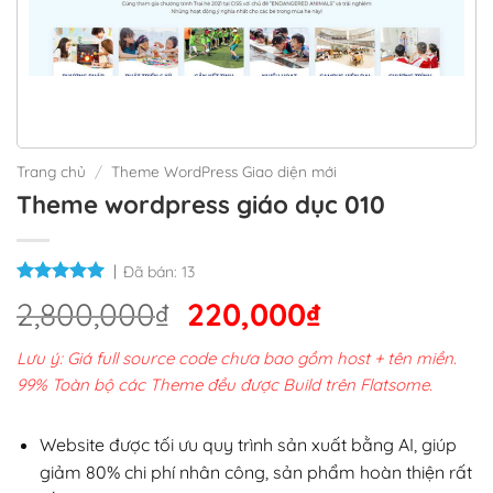
Trang chủ
/
Theme WordPress Giao diện mới
Theme wordpress giáo dục 010
Đã bán:
13
Giá
Giá
2,800,000
₫
220,000
₫
gốc
hiện
Lưu ý: Giá full source code chưa bao gồm host + tên miền.
là:
tại
99% Toàn bộ các Theme đều được Build trên Flatsome.
2,800,000₫.
là:
220,000₫.
Website được tối ưu quy trình sản xuất bằng AI, giúp
giảm 80% chi phí nhân công, sản phẩm hoàn thiện rất