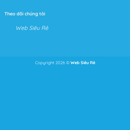
Tính năng không giới hạn
Với Flatsome, bạn có thể tha hồ tùy chỉnh mọi thứ với
Theo dõi chúng tôi
Live Theme Option Panel và Drag & Drop Header
Builder.
Web Siêu Rẻ
Hai tính năng tuyệt vời cho phép bạn kéo thả và tùy
chỉnh mọi tính năng trong cửa hàng hoặc Website của
mình.
Với tính năng này bạn có thể chỉnh sửa mọi thứ từ
Copyright 2026 ©
Web Siêu Rẻ
Để nhận tư vấn và giá tốt nhất
Zalo
0986.587.628
những điểm nhỏ nhặt nhất như căn lề, căn dòng đến bố
cục của toàn bộ trang Web.
Thêm vào đó, một tính năng ưu thích của Theme, đó là
phần Header bạn có thể chỉnh sửa mọi thứ bạn muốn
chỉ bằng cách kéo và thả như: Menu, Search Icon,
Button, Cart….
Tốc độ tải trang tối ưu
Việc không có quá nhiều dòng Code phức tạp và được