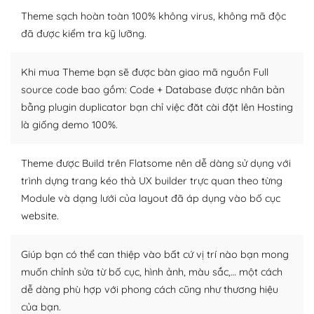
WordPress là nơi lưu trữ cho một diễn đàn cộng đồng
Theme sạch hoàn toàn 100% không virus, không mã độc
khổng lồ được kiểm duyệt bởi các nhân viên và những
đã được kiểm tra kỹ lưỡng.
người cuồng tín WordPress.
Khi mua Theme bạn sẽ được bàn giao mã nguồn Full
Nếu bạn gặp khó khăn, bạn có thể lên mạng và tìm
source code bao gồm: Code + Database được nhân bản
kiếm những cộng đồng WordPress, họ sẽ giúp bạn trả
bằng plugin duplicator bạn chỉ việc đăt cài đặt lên Hosting
lời, giải đáp vấn đề của bạn.
là giống demo 100%.
Cộng đồng sử dụng WordPress sẵn sàng hỗ trợ bạn
Theme được Build trên Flatsome nên dễ dàng sử dụng với
– Đa dạng plugin và themes
trình dựng trang kéo thả UX builder trực quan theo từng
Module và dạng lưới của layout đã áp dụng vào bố cục
Plugin mở rộng là thành phần cài đặt thêm vào
WordPress để tăng thêm các tính năng cần thiết. Có
website.
nhiều plugin trả phí hoặc miễn phí.
Giúp bạn có thể can thiệp vào bất cứ vị trí nào bạn mong
Nhờ lượng người dùng đông đảo, thư viện themes và
muốn chỉnh sửa từ bố cục, hình ảnh, màu sắc,… một cách
plugin của WordPress rất phong phú. Bạn có thể thỏa
dễ dàng phù hợp với phong cách cũng như thương hiệu
thích chọn lựa plugin và themes phù hợp cho mục đích
của bạn.
lập website của mình.