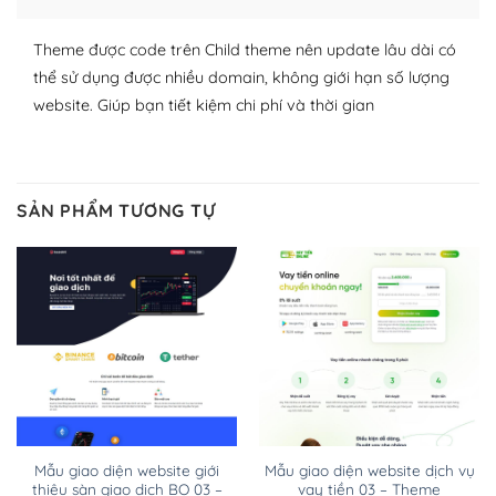
WordPress đa dạng plugin và themes
Theme được code trên Child theme nên update lâu dài có
thể sử dụng được nhiều domain, không giới hạn số lượng
– Dễ sử dụng
website. Giúp bạn tiết kiệm chi phí và thời gian
Với mọi Hosting bất kỳ thì WordPress đều có thể dễ
dàng thiết lập vì thực tế nó đã cung cấp khoảng 60%
toàn bộ web.
SẢN PHẨM TƯƠNG TỰ
Và bạn có toàn quyền tự do khi quyết định nơi lưu trữ
trang web WordPress của bạn.
Dễ dàng lựa chọn Hosting cho website WordPress
– Bảo mật cực tốt
Vì WordPress hiện là nền tảng xây dựng trang web và
blog lớn nhất trên thế giới, quan trọng nhất là bảo vệ
nội dung của mình khỏi các cuộc tấn công spam.
Mẫu giao diện website giới
Mẫu giao diện website dịch vụ
thiệu sàn giao dịch BO 03 –
vay tiền 03 – Theme