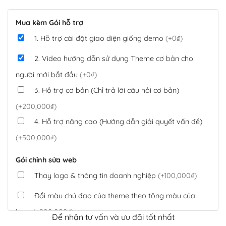
Mua kèm Gói hỗ trợ
1. Hỗ trợ cài đặt giao diện giống demo
(+0₫)
2. Video hướng dẫn sử dụng Theme cơ bản cho
người mới bắt đầu
(+0₫)
3. Hỗ trợ cơ bản (Chỉ trả lời câu hỏi cơ bản)
(+200,000₫)
4. Hỗ trợ nâng cao (Hướng dẫn giải quyết vấn đề)
(+500,000₫)
Gói chỉnh sửa web
Thay logo & thông tin doanh nghiệp
(+100,000₫)
Đổi màu chủ đạo của theme theo tông màu của
logo
(+200,000₫)
Để nhận tư vấn và ưu đãi tốt nhất