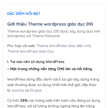
Chỉnh sửa site theo yêu cầu tuỳ chọn
(+2,000,000₫)
ĐẶC ĐIỂM NỔI BẬT
Mua thêm Host + Tên miền
Tên miền quốc tế .com .net .org (1 năm)
(+300,000₫)
Giới thiệu Theme wordpress giáo dục 010
Tên miền Việt Nam .vn (1 năm)
(+550,000₫)
Theme wordpress giáo dục 010 được xây dựng dựa trên
Wordpress với Theme Flatsome
Hosting 2GB SSD (1 năm)
(+450,000₫)
Phù hợp với web:
Theme WordPress Giao diện mới
,
Hosting 3GB SSD (1 năm)
(+550,000₫)
Theme WordPress Giáo Dục
Hosting 5GB SSD (1 năm)
(+650,000₫)
I. Tại sao nên sử dụng WordPress
– Một trong những nền tảng CMS lớn và nổi tiếng
Hosting 8GB SSD (1 năm)
(+950,000₫)
WordPress đứng đầu danh sách ba gói xây dựng trang
web thường được sử dụng nhất trên thế giới, tiếp theo
là
Joomla
và
Drupal
.
Có hơn
29%
các trang web trên toàn cầu đang sử dụng
WordPress, với số lượng không ngừng tăng lên hàng