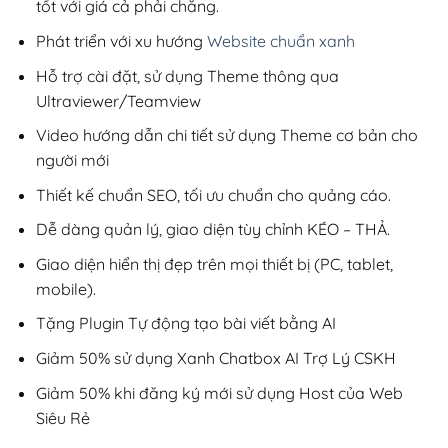
tốt với giá cả phải chăng.
Phát triển với xu hướng
Website chuẩn xanh
Hỗ trợ cài đặt, sử dụng Theme thông qua
Ultraviewer/Teamview
Video hướng dẫn chi tiết sử dụng Theme cơ bản cho
người mới
Thiết kế chuẩn SEO, tối ưu chuẩn cho quảng cáo.
Dễ dàng quản lý, giao diện tùy chỉnh KÉO – THẢ.
Giao diện hiển thị đẹp trên mọi thiết bị (PC, tablet,
mobile).
Tặng Plugin Tự động tạo bài viết bằng AI
Giảm 50% sử dụng Xanh Chatbox AI Trợ Lý CSKH
Giảm 50% khi đăng ký mới sử dụng Host của Web
Siêu Rẻ