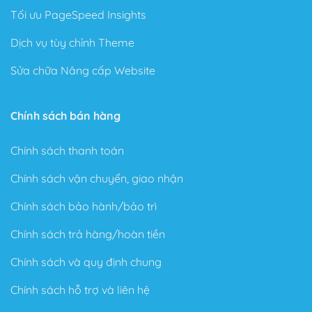
Tự do xây dựng giao diện theo ý thích
Tối ưu PageSpeed Insights
Với rất nhiều tính năng được thiết kế sẵn cũng như trình
Dịch vụ tùy chỉnh Theme
xây dựng Website trực quan dạng kéo thả (Live Page
Builder), bạn có thể thoải mái sáng tạo mà không cần
Sửa chữa Nâng cấp Website
biết Code.
Chỉ cần lên ý tưởng và Flatsome sẽ làm nốt phần còn
Chính sách bán hàng
lại cho bạn.
Flatsome có rất nhiều sự lựa chọn trong kho Element có
Chính sách thanh toán
sẵn rất nhiều định dạng như là: Banner, Portfolio,
Chính sách vận chuyển, giao nhận
Products, Buttons, Tab…
Chính sách bảo hành/bảo trì
Với Theme có sẵn này sẽ là nơi giúp bạn thể hiện sự
sáng tạo cho một Website theo phong cách của riêng
Chính sách trả hàng/hoàn tiền
mình.
Chính sách và quy định chung
Với UXBuider, bạn có thể xây dựng tất cả Website từ
lĩnh vực bán hàng, bất động sản, tin tức, giới thiệu công
Chính sách hỗ trợ và liên hệ
ty… theo ý thích mà không tốn quá nhiều thời gian.