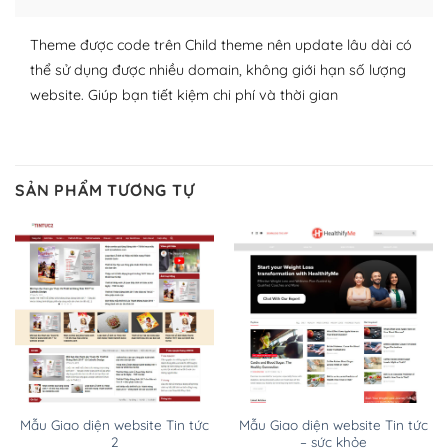
lập website của mình.
Theme được code trên Child theme nên update lâu dài có
WordPress đa dạng plugin và themes
thể sử dụng được nhiều domain, không giới hạn số lượng
website. Giúp bạn tiết kiệm chi phí và thời gian
– Dễ sử dụng
Với mọi Hosting bất kỳ thì WordPress đều có thể dễ
dàng thiết lập vì thực tế nó đã cung cấp khoảng 60%
SẢN PHẨM TƯƠNG TỰ
toàn bộ web.
Và bạn có toàn quyền tự do khi quyết định nơi lưu trữ
trang web WordPress của bạn.
Dễ dàng lựa chọn Hosting cho website WordPress
– Bảo mật cực tốt
Vì WordPress hiện là nền tảng xây dựng trang web và
blog lớn nhất trên thế giới, quan trọng nhất là bảo vệ
Mẫu Giao diện website Tin tức
Mẫu Giao diện website Tin tức
nội dung của mình khỏi các cuộc tấn công spam.
2
– sức khỏe