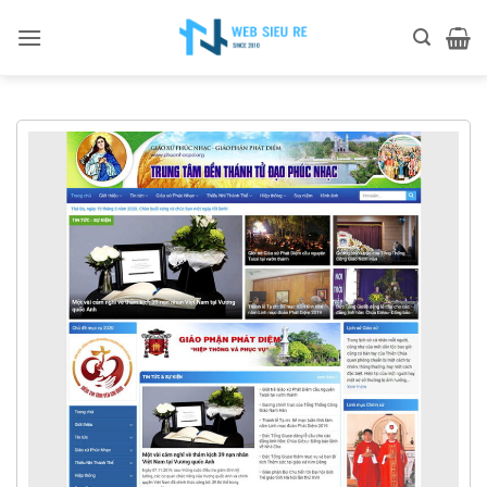
Bỏ
qua
nội
dung