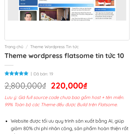
Trang chủ
/
Theme Wordpress Tin tức
Theme wordpress flatsome tin tức 10
Đã bán:
19
Giá
Giá
2,800,000
₫
220,000
₫
gốc
hiện
Lưu ý: Giá full source code chưa bao gồm host + tên miền.
là:
tại
99% Toàn bộ các Theme đều được Build trên Flatsome.
2,800,000₫.
là:
220,000₫.
Website được tối ưu quy trình sản xuất bằng AI, giúp
giảm 80% chi phí nhân công, sản phẩm hoàn thiện rất