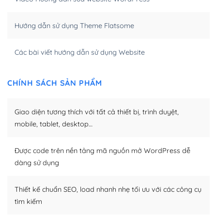
Khi bạn dùng WordPress để thiết kế web thì trang web
Hướng dẫn sử dụng Theme Flatsome
của bạn trở nên rất thu hút đối với các công cụ tìm
kiếm.
Các bài viết hướng dẫn sử dụng Website
Tối ưu hóa công cụ tìm kiếm
– Dễ dàng tùy chỉnh, sửa chữa
CHÍNH SÁCH SẢN PHẨM
Khi bạn sử dụng WordPress, thì vấn đề giao diện của
Giao diện tương thích với tất cả thiết bị, trình duyệt,
bạn trở nên dễ dàng và nhanh chóng. Với kho Theme
WordPress đa dạng sẽ giúp việc thực hiện các thiết kế
mobile, tablet, desktop…
trở nên hấp dẫn và đơn giản hơn.
Được code trên nền tảng mã nguồn mở WordPress dễ
Nếu bạn có các kỹ thuật cơ bản với một theme được
dàng sử dụng
thiết kế tốt, bạn có thể tự sửa đổi. Nếu không bạn có thể
tìm kiếm chúng trên Internet hoặc nhờ chuyên gia.
Thiết kế chuẩn SEO, load nhanh nhẹ tối ưu với các công cụ
Dễ dàng tùy chỉnh trên WordPress
tìm kiếm