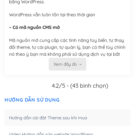
bằng WordPress.
WordPress vẫn luôn tồn tại theo thời gian
– Có mã nguồn CMS mở
Mã nguồn mở cung cấp các tính năng tùy biến, tự thay
đổi theme, tự cài plugin, tự quản lý, bạn có thể tùy chỉnh
nó theo ý bạn mà không phải sử dụng dịch vụ tại bất
kỳ đơn vị nào.
Xem đầy đủ
Việc của bạn là đăng ký một tên miền và hosting để
chạy WordPress.
4.2/5 - (43 bình chọn)
Có thể tùy biến trên website WordPress
HƯỚNG DẪN SỬ DỤNG
– Thân thiện với công cụ tìm kiếm
Hướng dẫn cài đặt Theme sau khi mua
WordPress được thiết kế để thân thiện với SEO vì
WordPress bao gồm nhiều công cụ và plugin để tối ưu
hóa nội dung cho SEO.
Video Hướng dẫn sửa website WordPress