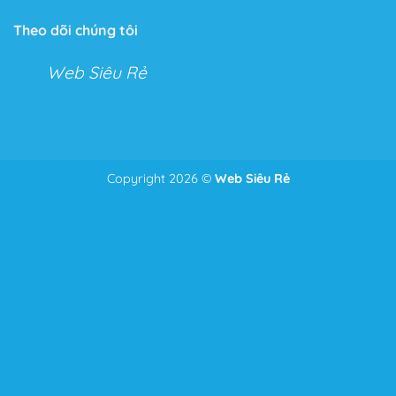
Tính năng không giới hạn
Theo dõi chúng tôi
Với Flatsome, bạn có thể tha hồ tùy chỉnh mọi thứ với
Web Siêu Rẻ
Live Theme Option Panel và Drag & Drop Header
Builder.
Hai tính năng tuyệt vời cho phép bạn kéo thả và tùy
chỉnh mọi tính năng trong cửa hàng hoặc Website của
mình.
Copyright 2026 ©
Web Siêu Rẻ
Để nhận tư vấn và giá tốt nhất
Zalo
0986.587.628
Với tính năng này bạn có thể chỉnh sửa mọi thứ từ
những điểm nhỏ nhặt nhất như căn lề, căn dòng đến bố
cục của toàn bộ trang Web.
Thêm vào đó, một tính năng ưu thích của Theme, đó là
phần Header bạn có thể chỉnh sửa mọi thứ bạn muốn
chỉ bằng cách kéo và thả như: Menu, Search Icon,
Button, Cart….
Tốc độ tải trang tối ưu