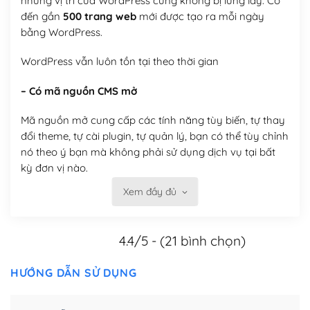
nhưng vị trí của WordPress cũng không bị lung lay. Có
đến gần
500 trang web
mới được tạo ra mỗi ngày
bằng WordPress.
WordPress vẫn luôn tồn tại theo thời gian
– Có mã nguồn CMS mở
Mã nguồn mở cung cấp các tính năng tùy biến, tự thay
đổi theme, tự cài plugin, tự quản lý, bạn có thể tùy chỉnh
nó theo ý bạn mà không phải sử dụng dịch vụ tại bất
kỳ đơn vị nào.
Xem đầy đủ
Việc của bạn là đăng ký một tên miền và hosting để
chạy WordPress.
4.4/5 - (21 bình chọn)
Có thể tùy biến trên website WordPress
– Thân thiện với công cụ tìm kiếm
HƯỚNG DẪN SỬ DỤNG
WordPress được thiết kế để thân thiện với SEO vì