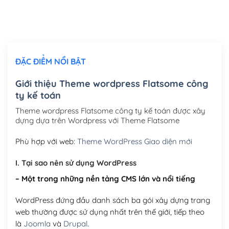
Thiết kế logo đơn giản để đăng web
(+300,000₫)
Chỉnh sửa site theo yêu cầu tuỳ chọn
(+2,000,000₫)
ĐẶC ĐIỂM NỔI BẬT
Mua thêm Host + Tên miền
Tên miền quốc tế .com .net .org (1 năm)
(+300,000₫)
Giới thiệu Theme wordpress Flatsome công
ty kế toán
Tên miền Việt Nam .vn (1 năm)
(+550,000₫)
Theme wordpress Flatsome công ty kế toán được xây
Hosting 2GB SSD (1 năm)
(+450,000₫)
dựng dựa trên Wordpress với Theme Flatsome
Hosting 3GB SSD (1 năm)
(+550,000₫)
Phù hợp với web:
Theme WordPress Giao diện mới
Hosting 5GB SSD (1 năm)
(+650,000₫)
I. Tại sao nên sử dụng WordPress
– Một trong những nền tảng CMS lớn và nổi tiếng
Hosting 8GB SSD (1 năm)
(+950,000₫)
WordPress đứng đầu danh sách ba gói xây dựng trang
web thường được sử dụng nhất trên thế giới, tiếp theo
là
Joomla
và
Drupal
.