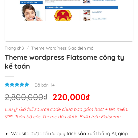
Trang chủ
/
Theme WordPress Giao diện mới
Theme wordpress Flatsome công ty
kế toán
Đã bán:
14
Giá
Giá
2,800,000
₫
220,000
₫
gốc
hiện
Lưu ý: Giá full source code chưa bao gồm host + tên miền.
là:
tại
99% Toàn bộ các Theme đều được Build trên Flatsome.
2,800,000₫.
là:
220,000₫.
Website được tối ưu quy trình sản xuất bằng AI, giúp