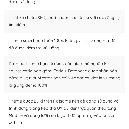
Dễ dàng tùy chỉnh trên WordPress
dàng sử dụng
– Sở hữu một cộng đồng lớn, sẵn sàng hỗ trợ
Thiết kế chuẩn SEO, load nhanh nhẹ tối ưu với các công cụ
WordPress là nơi lưu trữ cho một diễn đàn cộng đồng
tìm kiếm
khổng lồ được kiểm duyệt bởi các nhân viên và những
người cuồng tín WordPress.
Theme sạch hoàn toàn 100% không virus, không mã độc
đã được kiểm tra kỹ lưỡng.
Nếu bạn gặp khó khăn, bạn có thể lên mạng và tìm
kiếm những cộng đồng WordPress, họ sẽ giúp bạn trả
lời, giải đáp vấn đề của bạn.
Khi mua Theme bạn sẽ được bàn giao mã nguồn Full
source code bao gồm: Code + Database được nhân bản
Cộng đồng sử dụng WordPress sẵn sàng hỗ trợ bạn
bằng plugin duplicator bạn chỉ việc đăt cài đặt lên Hosting
là giống demo 100%.
– Đa dạng plugin và themes
Plugin mở rộng là thành phần cài đặt thêm vào
Theme được Build trên Flatsome nên dễ dàng sử dụng với
WordPress để tăng thêm các tính năng cần thiết. Có
trình dựng trang kéo thả UX builder trực quan theo từng
nhiều plugin trả phí hoặc miễn phí.
Module và dạng lưới của layout đã áp dụng vào bố cục
website.
Nhờ lượng người dùng đông đảo, thư viện themes và