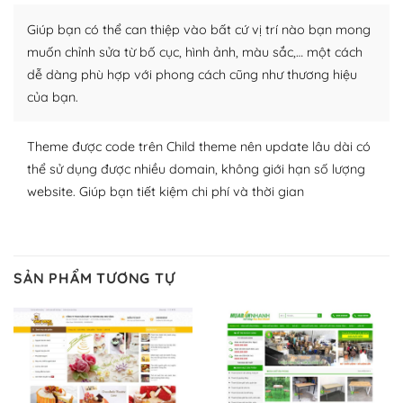
plugin của WordPress rất phong phú. Bạn có thể thỏa
Giúp bạn có thể can thiệp vào bất cứ vị trí nào bạn mong
thích chọn lựa plugin và themes phù hợp cho mục đích
lập website của mình.
muốn chỉnh sửa từ bố cục, hình ảnh, màu sắc,… một cách
dễ dàng phù hợp với phong cách cũng như thương hiệu
WordPress đa dạng plugin và themes
của bạn.
– Dễ sử dụng
Theme được code trên Child theme nên update lâu dài có
Với mọi Hosting bất kỳ thì WordPress đều có thể dễ
thể sử dụng được nhiều domain, không giới hạn số lượng
dàng thiết lập vì thực tế nó đã cung cấp khoảng 60%
website. Giúp bạn tiết kiệm chi phí và thời gian
toàn bộ web.
Và bạn có toàn quyền tự do khi quyết định nơi lưu trữ
trang web WordPress của bạn.
SẢN PHẨM TƯƠNG TỰ
Dễ dàng lựa chọn Hosting cho website WordPress
– Bảo mật cực tốt
Vì WordPress hiện là nền tảng xây dựng trang web và
blog lớn nhất trên thế giới, quan trọng nhất là bảo vệ