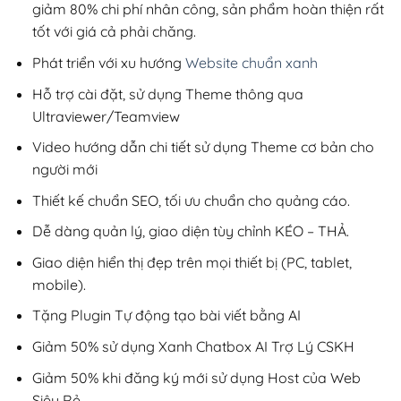
giảm 80% chi phí nhân công, sản phẩm hoàn thiện rất
tốt với giá cả phải chăng.
Phát triển với xu hướng
Website chuẩn xanh
Hỗ trợ cài đặt, sử dụng Theme thông qua
Ultraviewer/Teamview
Video hướng dẫn chi tiết sử dụng Theme cơ bản cho
người mới
Thiết kế chuẩn SEO, tối ưu chuẩn cho quảng cáo.
Dễ dàng quản lý, giao diện tùy chỉnh KÉO – THẢ.
Giao diện hiển thị đẹp trên mọi thiết bị (PC, tablet,
mobile).
Tặng Plugin Tự động tạo bài viết bằng AI
Giảm 50% sử dụng Xanh Chatbox AI Trợ Lý CSKH
Giảm 50% khi đăng ký mới sử dụng Host của Web
Siêu Rẻ