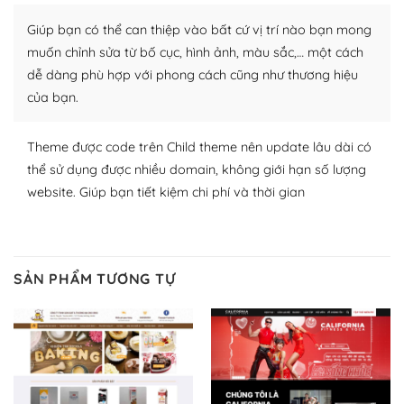
plugin của WordPress rất phong phú. Bạn có thể thỏa
Giúp bạn có thể can thiệp vào bất cứ vị trí nào bạn mong
thích chọn lựa plugin và themes phù hợp cho mục đích
lập website của mình.
muốn chỉnh sửa từ bố cục, hình ảnh, màu sắc,… một cách
dễ dàng phù hợp với phong cách cũng như thương hiệu
WordPress đa dạng plugin và themes
của bạn.
– Dễ sử dụng
Theme được code trên Child theme nên update lâu dài có
Với mọi Hosting bất kỳ thì WordPress đều có thể dễ
thể sử dụng được nhiều domain, không giới hạn số lượng
dàng thiết lập vì thực tế nó đã cung cấp khoảng 60%
website. Giúp bạn tiết kiệm chi phí và thời gian
toàn bộ web.
Và bạn có toàn quyền tự do khi quyết định nơi lưu trữ
trang web WordPress của bạn.
SẢN PHẨM TƯƠNG TỰ
Dễ dàng lựa chọn Hosting cho website WordPress
– Bảo mật cực tốt
Vì WordPress hiện là nền tảng xây dựng trang web và
blog lớn nhất trên thế giới, quan trọng nhất là bảo vệ