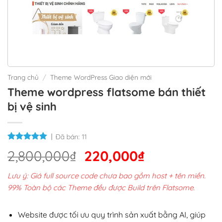
Trang chủ
/
Theme WordPress Giao diện mới
Theme wordpress flatsome bán thiết
bị vệ sinh
Đã bán:
11
Giá
Giá
2,800,000
₫
220,000
₫
gốc
hiện
Lưu ý: Giá full source code chưa bao gồm host + tên miền.
là:
tại
99% Toàn bộ các Theme đều được Build trên Flatsome.
2,800,000₫.
là:
220,000₫.
Website được tối ưu quy trình sản xuất bằng AI, giúp