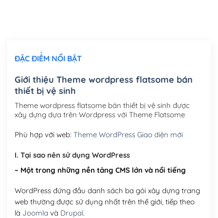
Thiết kế logo đơn giản để đăng web
(+300,000₫)
Chỉnh sửa site theo yêu cầu tuỳ chọn
(+2,000,000₫)
ĐẶC ĐIỂM NỔI BẬT
Mua thêm Host + Tên miền
Tên miền quốc tế .com .net .org (1 năm)
(+300,000₫)
Giới thiệu Theme wordpress flatsome bán
thiết bị vệ sinh
Tên miền Việt Nam .vn (1 năm)
(+550,000₫)
Theme wordpress flatsome bán thiết bị vệ sinh được
Hosting 2GB SSD (1 năm)
(+450,000₫)
xây dựng dựa trên Wordpress với Theme Flatsome
Hosting 3GB SSD (1 năm)
(+550,000₫)
Phù hợp với web:
Theme WordPress Giao diện mới
Hosting 5GB SSD (1 năm)
(+650,000₫)
I. Tại sao nên sử dụng WordPress
– Một trong những nền tảng CMS lớn và nổi tiếng
Hosting 8GB SSD (1 năm)
(+950,000₫)
WordPress đứng đầu danh sách ba gói xây dựng trang
web thường được sử dụng nhất trên thế giới, tiếp theo
là
Joomla
và
Drupal
.