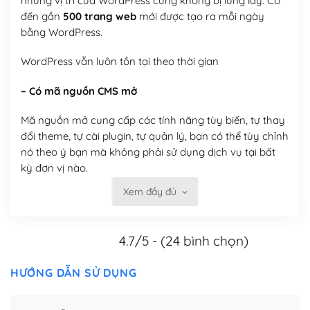
nhưng vị trí của WordPress cũng không bị lung lay. Có
đến gần
500 trang web
mới được tạo ra mỗi ngày
bằng WordPress.
WordPress vẫn luôn tồn tại theo thời gian
– Có mã nguồn CMS mở
Mã nguồn mở cung cấp các tính năng tùy biến, tự thay
đổi theme, tự cài plugin, tự quản lý, bạn có thể tùy chỉnh
nó theo ý bạn mà không phải sử dụng dịch vụ tại bất
kỳ đơn vị nào.
Xem đầy đủ
Việc của bạn là đăng ký một tên miền và hosting để
chạy WordPress.
4.7/5 - (24 bình chọn)
Có thể tùy biến trên website WordPress
– Thân thiện với công cụ tìm kiếm
HƯỚNG DẪN SỬ DỤNG
WordPress được thiết kế để thân thiện với SEO vì