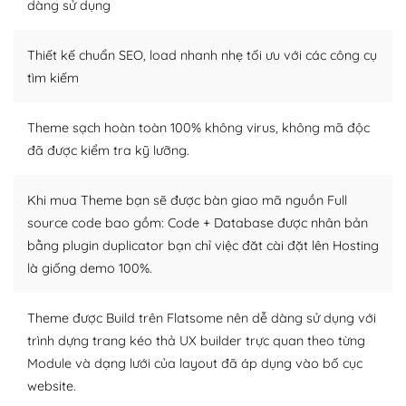
Dễ dàng tùy chỉnh trên WordPress
dàng sử dụng
– Sở hữu một cộng đồng lớn, sẵn sàng hỗ trợ
Thiết kế chuẩn SEO, load nhanh nhẹ tối ưu với các công cụ
WordPress là nơi lưu trữ cho một diễn đàn cộng đồng
tìm kiếm
khổng lồ được kiểm duyệt bởi các nhân viên và những
người cuồng tín WordPress.
Theme sạch hoàn toàn 100% không virus, không mã độc
đã được kiểm tra kỹ lưỡng.
Nếu bạn gặp khó khăn, bạn có thể lên mạng và tìm
kiếm những cộng đồng WordPress, họ sẽ giúp bạn trả
lời, giải đáp vấn đề của bạn.
Khi mua Theme bạn sẽ được bàn giao mã nguồn Full
source code bao gồm: Code + Database được nhân bản
Cộng đồng sử dụng WordPress sẵn sàng hỗ trợ bạn
bằng plugin duplicator bạn chỉ việc đăt cài đặt lên Hosting
là giống demo 100%.
– Đa dạng plugin và themes
Plugin mở rộng là thành phần cài đặt thêm vào
Theme được Build trên Flatsome nên dễ dàng sử dụng với
WordPress để tăng thêm các tính năng cần thiết. Có
trình dựng trang kéo thả UX builder trực quan theo từng
nhiều plugin trả phí hoặc miễn phí.
Module và dạng lưới của layout đã áp dụng vào bố cục
website.
Nhờ lượng người dùng đông đảo, thư viện themes và