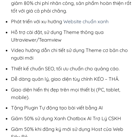
giảm 80% chi phí nhân công, sản phẩm hoàn thiện rất
tốt với giá cả phải chăng.
Phát triển với xu hướng
Website chuẩn xanh
Hỗ trợ cài đặt, sử dụng Theme thông qua
Ultraviewer/Teamview
Video hướng dẫn chi tiết sử dụng Theme cơ bản cho
người mới
Thiết kế chuẩn SEO, tối ưu chuẩn cho quảng cáo.
Dễ dàng quản lý, giao diện tùy chỉnh KÉO – THẢ.
Giao diện hiển thị đẹp trên mọi thiết bị (PC, tablet,
mobile).
Tặng Plugin Tự động tạo bài viết bằng AI
Giảm 50% sử dụng Xanh Chatbox AI Trợ Lý CSKH
Giảm 50% khi đăng ký mới sử dụng Host của Web
Siêu Rẻ