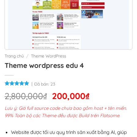
Trang chủ
/
Theme WordPress
Theme wordpress edu 4
Đã bán:
23
Giá
Giá
2,800,000
₫
200,000
₫
gốc
hiện
Lưu ý: Giá full source code chưa bao gồm host + tên miền.
là:
tại
99% Toàn bộ các Theme đều được Build trên Flatsome.
2,800,000₫.
là:
200,000₫.
Website được tối ưu quy trình sản xuất bằng AI, giúp