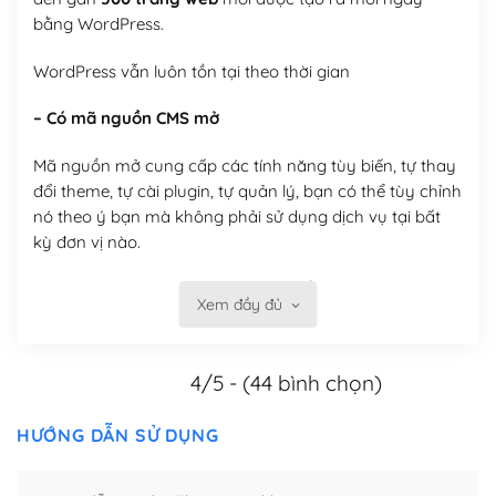
bằng WordPress.
WordPress vẫn luôn tồn tại theo thời gian
– Có mã nguồn CMS mở
Mã nguồn mở cung cấp các tính năng tùy biến, tự thay
đổi theme, tự cài plugin, tự quản lý, bạn có thể tùy chỉnh
nó theo ý bạn mà không phải sử dụng dịch vụ tại bất
kỳ đơn vị nào.
Việc của bạn là đăng ký một tên miền và hosting để
Xem đầy đủ
chạy WordPress.
Có thể tùy biến trên website WordPress
4/5 - (44 bình chọn)
– Thân thiện với công cụ tìm kiếm
HƯỚNG DẪN SỬ DỤNG
WordPress được thiết kế để thân thiện với SEO vì
WordPress bao gồm nhiều công cụ và plugin để tối ưu