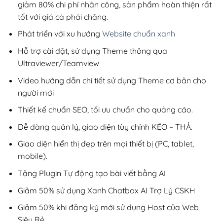
giảm 80% chi phí nhân công, sản phẩm hoàn thiện rất
tốt với giá cả phải chăng.
Phát triển với xu hướng
Website chuẩn xanh
Hỗ trợ cài đặt, sử dụng Theme thông qua
Ultraviewer/Teamview
Video hướng dẫn chi tiết sử dụng Theme cơ bản cho
người mới
Thiết kế chuẩn SEO, tối ưu chuẩn cho quảng cáo.
Dễ dàng quản lý, giao diện tùy chỉnh KÉO – THẢ.
Giao diện hiển thị đẹp trên mọi thiết bị (PC, tablet,
mobile).
Tặng Plugin Tự động tạo bài viết bằng AI
Giảm 50% sử dụng Xanh Chatbox AI Trợ Lý CSKH
Giảm 50% khi đăng ký mới sử dụng Host của Web
Siêu Rẻ