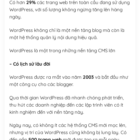
Có hơn
29%
các trang web trên toàn cầu đang sử dụng
WordPress, với số lượng không ngừng tăng lên hàng
ngày.
WordPress không chỉ là một nền tảng blog mà còn là
một hệ thống quản lý nội dung hiệu quả.
WordPress là một trong những nền tảng CMS lớn
– Có lịch sử lâu đời
WordPress được ra mắt vào năm
2003
và bắt đầu như
một công cụ cho các blogger.
Qua thời gian WordPress đã nhanh chóng phát triển,
thu hút các doanh nghiệp đến các lập trình viên có ít
kinh nghiệm đến với nền tảng này.
Ngày nay, có không ít các hệ thống CMS mới mọc lên,
nhưng vị trí của WordPress cũng không bị lung lay. Có
đến gần
500 trang web
mới được tạo ra mỗi ngày