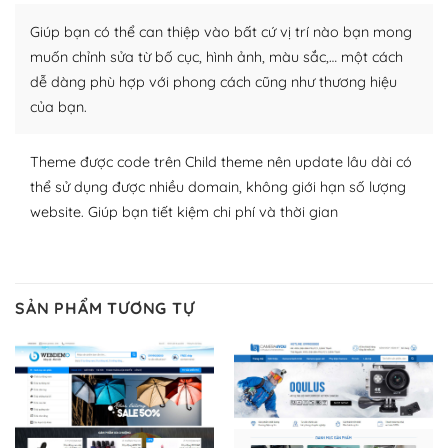
thích chọn lựa plugin và themes phù hợp cho mục đích
Giúp bạn có thể can thiệp vào bất cứ vị trí nào bạn mong
lập website của mình.
muốn chỉnh sửa từ bố cục, hình ảnh, màu sắc,… một cách
WordPress đa dạng plugin và themes
dễ dàng phù hợp với phong cách cũng như thương hiệu
của bạn.
– Dễ sử dụng
Với mọi Hosting bất kỳ thì WordPress đều có thể dễ
Theme được code trên Child theme nên update lâu dài có
dàng thiết lập vì thực tế nó đã cung cấp khoảng 60%
thể sử dụng được nhiều domain, không giới hạn số lượng
toàn bộ web.
website. Giúp bạn tiết kiệm chi phí và thời gian
Và bạn có toàn quyền tự do khi quyết định nơi lưu trữ
trang web WordPress của bạn.
SẢN PHẨM TƯƠNG TỰ
Dễ dàng lựa chọn Hosting cho website WordPress
– Bảo mật cực tốt
Vì WordPress hiện là nền tảng xây dựng trang web và
blog lớn nhất trên thế giới, quan trọng nhất là bảo vệ
nội dung của mình khỏi các cuộc tấn công spam.