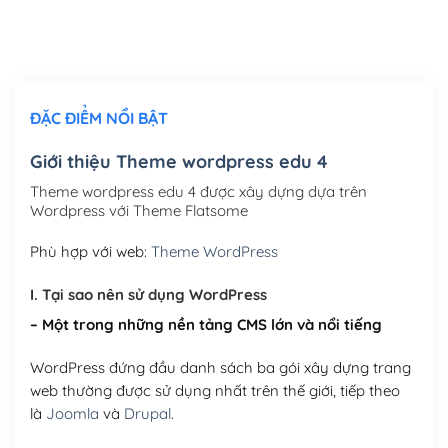
Thiết kế logo đơn giản để đăng web
(+300,000₫)
Chỉnh sửa site theo yêu cầu tuỳ chọn
(+2,000,000₫)
ĐẶC ĐIỂM NỔI BẬT
Mua thêm Host + Tên miền
Tên miền quốc tế .com .net .org (1 năm)
(+300,000₫)
Giới thiệu Theme wordpress edu 4
Tên miền Việt Nam .vn (1 năm)
(+550,000₫)
Theme wordpress edu 4 được xây dựng dựa trên
Wordpress với Theme Flatsome
Hosting 2GB SSD (1 năm)
(+450,000₫)
Phù hợp với web:
Theme WordPress
Hosting 3GB SSD (1 năm)
(+550,000₫)
I. Tại sao nên sử dụng WordPress
Hosting 5GB SSD (1 năm)
(+650,000₫)
– Một trong những nền tảng CMS lớn và nổi tiếng
Hosting 8GB SSD (1 năm)
(+950,000₫)
WordPress đứng đầu danh sách ba gói xây dựng trang
web thường được sử dụng nhất trên thế giới, tiếp theo
là
Joomla
và
Drupal
.