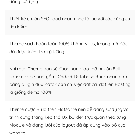
dàng sử dụng
– Sở hữu một cộng đồng lớn, sẵn sàng hỗ trợ
Thiết kế chuẩn SEO, load nhanh nhẹ tối ưu với các công cụ
WordPress là nơi lưu trữ cho một diễn đàn cộng đồng
khổng lồ được kiểm duyệt bởi các nhân viên và những
tìm kiếm
người cuồng tín WordPress.
Theme sạch hoàn toàn 100% không virus, không mã độc
Nếu bạn gặp khó khăn, bạn có thể lên mạng và tìm
đã được kiểm tra kỹ lưỡng.
kiếm những cộng đồng WordPress, họ sẽ giúp bạn trả
lời, giải đáp vấn đề của bạn.
Khi mua Theme bạn sẽ được bàn giao mã nguồn Full
Cộng đồng sử dụng WordPress sẵn sàng hỗ trợ bạn
source code bao gồm: Code + Database được nhân bản
bằng plugin duplicator bạn chỉ việc đăt cài đặt lên Hosting
– Đa dạng plugin và themes
là giống demo 100%.
Plugin mở rộng là thành phần cài đặt thêm vào
WordPress để tăng thêm các tính năng cần thiết. Có
Theme được Build trên Flatsome nên dễ dàng sử dụng với
nhiều plugin trả phí hoặc miễn phí.
trình dựng trang kéo thả UX builder trực quan theo từng
Module và dạng lưới của layout đã áp dụng vào bố cục
Nhờ lượng người dùng đông đảo, thư viện themes và
website.
plugin của WordPress rất phong phú. Bạn có thể thỏa