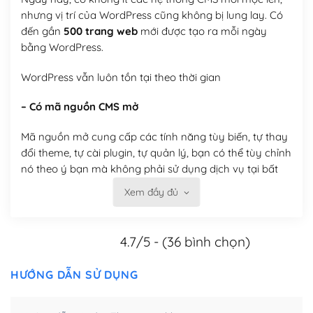
nhưng vị trí của WordPress cũng không bị lung lay. Có
đến gần
500 trang web
mới được tạo ra mỗi ngày
bằng WordPress.
WordPress vẫn luôn tồn tại theo thời gian
– Có mã nguồn CMS mở
Mã nguồn mở cung cấp các tính năng tùy biến, tự thay
đổi theme, tự cài plugin, tự quản lý, bạn có thể tùy chỉnh
nó theo ý bạn mà không phải sử dụng dịch vụ tại bất
kỳ đơn vị nào.
Xem đầy đủ
Việc của bạn là đăng ký một tên miền và hosting để
chạy WordPress.
4.7/5 - (36 bình chọn)
Có thể tùy biến trên website WordPress
HƯỚNG DẪN SỬ DỤNG
– Thân thiện với công cụ tìm kiếm