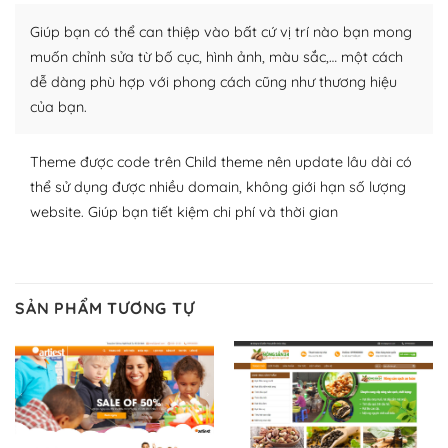
Nhờ lượng người dùng đông đảo, thư viện themes và
Giúp bạn có thể can thiệp vào bất cứ vị trí nào bạn mong
plugin của WordPress rất phong phú. Bạn có thể thỏa
thích chọn lựa plugin và themes phù hợp cho mục đích
muốn chỉnh sửa từ bố cục, hình ảnh, màu sắc,… một cách
lập website của mình.
dễ dàng phù hợp với phong cách cũng như thương hiệu
của bạn.
WordPress đa dạng plugin và themes
Theme được code trên Child theme nên update lâu dài có
– Dễ sử dụng
thể sử dụng được nhiều domain, không giới hạn số lượng
Với mọi Hosting bất kỳ thì WordPress đều có thể dễ
website. Giúp bạn tiết kiệm chi phí và thời gian
dàng thiết lập vì thực tế nó đã cung cấp khoảng 60%
toàn bộ web.
Và bạn có toàn quyền tự do khi quyết định nơi lưu trữ
SẢN PHẨM TƯƠNG TỰ
trang web WordPress của bạn.
Dễ dàng lựa chọn Hosting cho website WordPress
– Bảo mật cực tốt
Vì WordPress hiện là nền tảng xây dựng trang web và