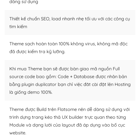
dàng sử dụng
Dễ dàng tùy chỉnh trên WordPress
Thiết kế chuẩn SEO, load nhanh nhẹ tối ưu với các công cụ
– Sở hữu một cộng đồng lớn, sẵn sàng hỗ trợ
tìm kiếm
WordPress là nơi lưu trữ cho một diễn đàn cộng đồng
khổng lồ được kiểm duyệt bởi các nhân viên và những
Theme sạch hoàn toàn 100% không virus, không mã độc
người cuồng tín WordPress.
đã được kiểm tra kỹ lưỡng.
Nếu bạn gặp khó khăn, bạn có thể lên mạng và tìm
kiếm những cộng đồng WordPress, họ sẽ giúp bạn trả
Khi mua Theme bạn sẽ được bàn giao mã nguồn Full
lời, giải đáp vấn đề của bạn.
source code bao gồm: Code + Database được nhân bản
bằng plugin duplicator bạn chỉ việc đăt cài đặt lên Hosting
Cộng đồng sử dụng WordPress sẵn sàng hỗ trợ bạn
là giống demo 100%.
– Đa dạng plugin và themes
Theme được Build trên Flatsome nên dễ dàng sử dụng với
Plugin mở rộng là thành phần cài đặt thêm vào
trình dựng trang kéo thả UX builder trực quan theo từng
WordPress để tăng thêm các tính năng cần thiết. Có
Module và dạng lưới của layout đã áp dụng vào bố cục
nhiều plugin trả phí hoặc miễn phí.
website.