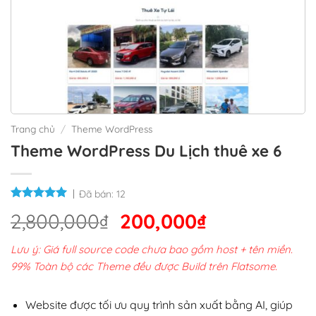
Trang chủ
/
Theme WordPress
Theme WordPress Du Lịch thuê xe 6
Đã bán:
12
Giá
Giá
2,800,000
₫
200,000
₫
gốc
hiện
Lưu ý: Giá full source code chưa bao gồm host + tên miền.
là:
tại
99% Toàn bộ các Theme đều được Build trên Flatsome.
2,800,000₫.
là:
200,000₫.
Website được tối ưu quy trình sản xuất bằng AI, giúp