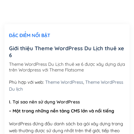
Thiết kế logo đơn giản để đăng web
(+300,000₫)
Chỉnh sửa site theo yêu cầu tuỳ chọn
(+2,000,000₫)
ĐẶC ĐIỂM NỔI BẬT
Mua thêm Host + Tên miền
Tên miền quốc tế .com .net .org (1 năm)
(+300,000₫)
Giới thiệu Theme WordPress Du Lịch thuê xe
6
Tên miền Việt Nam .vn (1 năm)
(+550,000₫)
Theme WordPress Du Lịch thuê xe 6 được xây dựng dựa
Hosting 2GB SSD (1 năm)
(+450,000₫)
trên Wordpress với Theme Flatsome
Hosting 3GB SSD (1 năm)
(+550,000₫)
Phù hợp với web:
Theme WordPress
,
Theme WordPress
Du lịch
Hosting 5GB SSD (1 năm)
(+650,000₫)
I. Tại sao nên sử dụng WordPress
Hosting 8GB SSD (1 năm)
(+950,000₫)
– Một trong những nền tảng CMS lớn và nổi tiếng
WordPress đứng đầu danh sách ba gói xây dựng trang
web thường được sử dụng nhất trên thế giới, tiếp theo