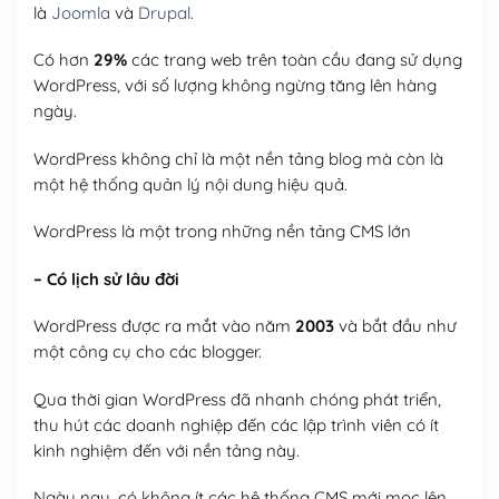
là
Joomla
và
Drupal
.
Có hơn
29%
các trang web trên toàn cầu đang sử dụng
WordPress, với số lượng không ngừng tăng lên hàng
ngày.
WordPress không chỉ là một nền tảng blog mà còn là
một hệ thống quản lý nội dung hiệu quả.
WordPress là một trong những nền tảng CMS lớn
– Có lịch sử lâu đời
WordPress được ra mắt vào năm
2003
và bắt đầu như
một công cụ cho các blogger.
Qua thời gian WordPress đã nhanh chóng phát triển,
thu hút các doanh nghiệp đến các lập trình viên có ít
kinh nghiệm đến với nền tảng này.
Ngày nay, có không ít các hệ thống CMS mới mọc lên,