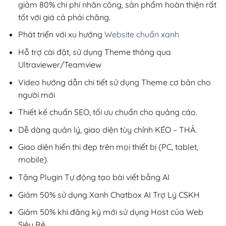
giảm 80% chi phí nhân công, sản phẩm hoàn thiện rất
tốt với giá cả phải chăng.
Phát triển với xu hướng
Website chuẩn xanh
Hỗ trợ cài đặt, sử dụng Theme thông qua
Ultraviewer/Teamview
Video hướng dẫn chi tiết sử dụng Theme cơ bản cho
người mới
Thiết kế chuẩn SEO, tối ưu chuẩn cho quảng cáo.
Dễ dàng quản lý, giao diện tùy chỉnh KÉO – THẢ.
Giao diện hiển thị đẹp trên mọi thiết bị (PC, tablet,
mobile).
Tặng Plugin Tự động tạo bài viết bằng AI
Giảm 50% sử dụng Xanh Chatbox AI Trợ Lý CSKH
Giảm 50% khi đăng ký mới sử dụng Host của Web
Siêu Rẻ