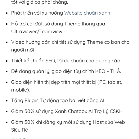
tốt với giá cả phải chăng.
Phát triển với xu hướng
Website chuẩn xanh
Hỗ trợ cài đặt, sử dụng Theme thông qua
Ultraviewer/Teamview
Video hướng dẫn chi tiết sử dụng Theme cơ bản cho
người mới
Thiết kế chuẩn SEO, tối ưu chuẩn cho quảng cáo.
Dễ dàng quản lý, giao diện tùy chỉnh KÉO – THẢ.
Giao diện hiển thị đẹp trên mọi thiết bị (PC, tablet,
mobile).
Tặng Plugin Tự động tạo bài viết bằng AI
Giảm 50% sử dụng Xanh Chatbox AI Trợ Lý CSKH
Giảm 50% khi đăng ký mới sử dụng Host của Web
Siêu Rẻ