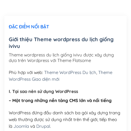
Chỉnh sửa site theo yêu cầu tuỳ chọn
(+2,000,000₫)
ĐẶC ĐIỂM NỔI BẬT
Mua thêm Host + Tên miền
Tên miền quốc tế .com .net .org (1 năm)
(+300,000₫)
Giới thiệu Theme wordpress du lịch giống
ivivu
Tên miền Việt Nam .vn (1 năm)
(+550,000₫)
Theme wordpress du lịch giống ivivu được xây dựng
Hosting 2GB SSD (1 năm)
(+450,000₫)
dựa trên Wordpress với Theme Flatsome
Hosting 3GB SSD (1 năm)
(+550,000₫)
Phù hợp với web:
Theme WordPress Du lịch
,
Theme
WordPress Giao diện mới
Hosting 5GB SSD (1 năm)
(+650,000₫)
I. Tại sao nên sử dụng WordPress
Hosting 8GB SSD (1 năm)
(+950,000₫)
– Một trong những nền tảng CMS lớn và nổi tiếng
WordPress đứng đầu danh sách ba gói xây dựng trang
web thường được sử dụng nhất trên thế giới, tiếp theo
là
Joomla
và
Drupal
.