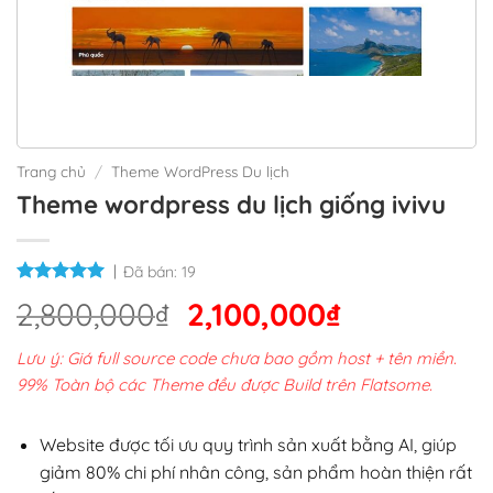
Trang chủ
/
Theme WordPress Du lịch
Theme wordpress du lịch giống ivivu
Đã bán:
19
Giá
Giá
2,800,000
₫
2,100,000
₫
gốc
hiện
Lưu ý: Giá full source code chưa bao gồm host + tên miền.
là:
tại
99% Toàn bộ các Theme đều được Build trên Flatsome.
2,800,000₫.
là:
2,100,000₫
Website được tối ưu quy trình sản xuất bằng AI, giúp
giảm 80% chi phí nhân công, sản phẩm hoàn thiện rất