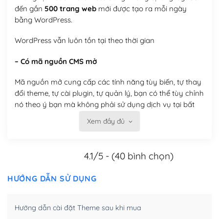
đến gần
500 trang web
mới được tạo ra mỗi ngày
bằng WordPress.
WordPress vẫn luôn tồn tại theo thời gian
– Có mã nguồn CMS mở
Mã nguồn mở cung cấp các tính năng tùy biến, tự thay
đổi theme, tự cài plugin, tự quản lý, bạn có thể tùy chỉnh
nó theo ý bạn mà không phải sử dụng dịch vụ tại bất
kỳ đơn vị nào.
Xem đầy đủ
Việc của bạn là đăng ký một tên miền và hosting để
chạy WordPress.
4.1/5 - (40 bình chọn)
Có thể tùy biến trên website WordPress
HƯỚNG DẪN SỬ DỤNG
– Thân thiện với công cụ tìm kiếm
Hướng dẫn cài đặt Theme sau khi mua
WordPress được thiết kế để thân thiện với SEO vì