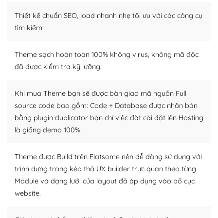
Thiết kế chuẩn SEO, load nhanh nhẹ tối ưu với các công cụ
– Sở hữu một cộng đồng lớn, sẵn sàng hỗ trợ
tìm kiếm
WordPress là nơi lưu trữ cho một diễn đàn cộng đồng
khổng lồ được kiểm duyệt bởi các nhân viên và những
Theme sạch hoàn toàn 100% không virus, không mã độc
người cuồng tín WordPress.
đã được kiểm tra kỹ lưỡng.
Nếu bạn gặp khó khăn, bạn có thể lên mạng và tìm
kiếm những cộng đồng WordPress, họ sẽ giúp bạn trả
Khi mua Theme bạn sẽ được bàn giao mã nguồn Full
lời, giải đáp vấn đề của bạn.
source code bao gồm: Code + Database được nhân bản
bằng plugin duplicator bạn chỉ việc đăt cài đặt lên Hosting
Cộng đồng sử dụng WordPress sẵn sàng hỗ trợ bạn
là giống demo 100%.
– Đa dạng plugin và themes
Theme được Build trên Flatsome nên dễ dàng sử dụng với
Plugin mở rộng là thành phần cài đặt thêm vào
trình dựng trang kéo thả UX builder trực quan theo từng
WordPress để tăng thêm các tính năng cần thiết. Có
Module và dạng lưới của layout đã áp dụng vào bố cục
nhiều plugin trả phí hoặc miễn phí.
website.
Nhờ lượng người dùng đông đảo, thư viện themes và