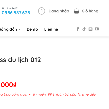
Đăng nhập
Giỏ hàng
0986.587.628
ướng dẫn
Demo
Liên hệ
s du lịch 012
Giá
,000
₫
hiện
chưa bao gồm host + tên miền. 99% Toàn bộ các Theme đều
tại
00,000₫.
là: