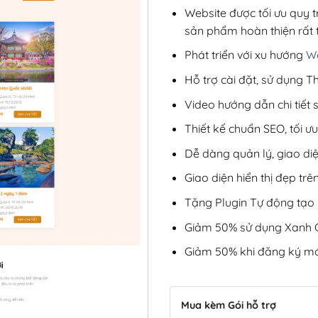
Website được tối ưu quy t
sản phẩm hoàn thiện rất t
Phát triển với xu hướng
We
Hỗ trợ cài đặt, sử dụng
Video hướng dẫn chi tiết
Thiết kế chuẩn SEO, tối 
Dễ dàng quản lý, giao di
Giao diện hiển thị đẹp trên
Tặng Plugin Tự động tạo b
Giảm 50% sử dụng Xanh C
Giảm 50% khi đăng ký mớ
Mua kèm Gói hỗ trợ