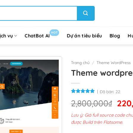
HOT
ịch vụ
ChatBot AI
Dự án tiêu biểu
Blog
H
Trang chủ
/
Theme WordPress
Theme wordpres
Đã bán:
22
Giá
2,800,000
₫
220
gốc
Lưu ý: Giá full source code 
là:
được Build trên Flatsome.
2,8