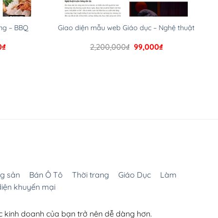
ng – BBQ
Giao diện mẫu web Giáo dục – Nghệ thuật
Giá
Giá
Giá
0
₫
2,200,000
₫
99,000
₫
hiện
gốc
hiện
tại
là:
tại
000₫.
là:
2,200,000₫.
là:
99,000₫.
99,000₫.
g sản
Bán Ô Tô
Thời trang
Giáo Dục
Làm
diện khuyến mại
ệc kinh doanh của bạn trở nên dễ dàng hơn.