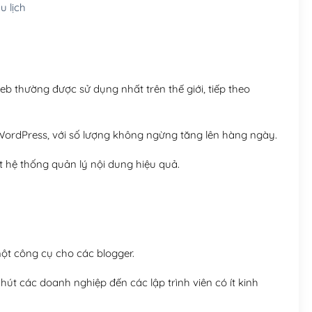
 lịch
Hosting 8GB SSD (1 nă
 thường được sử dụng nhất trên thế giới, tiếp theo
ordPress, với số lượng không ngừng tăng lên hàng ngày.
 hệ thống quản lý nội dung hiệu quả.
t công cụ cho các blogger.
út các doanh nghiệp đến các lập trình viên có ít kinh