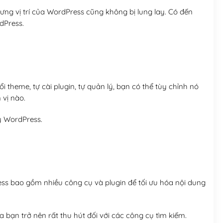
ng vị trí của WordPress cũng không bị lung lay. Có đến
dPress.
 theme, tự cài plugin, tự quản lý, bạn có thể tùy chỉnh nó
 vị nào.
y WordPress.
ess bao gồm nhiều công cụ và plugin để tối ưu hóa nội dung
 bạn trở nên rất thu hút đối với các công cụ tìm kiếm.