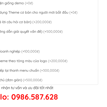
 diện giống demo
(+0₫)
 dụng Theme cơ bản cho người mới bắt đầu
(+0₫)
ả lời câu hỏi cơ bản)
(+200,000₫)
ớng dẫn giải quyết vấn đề)
(+500,000₫)
 doanh nghiệp
(+100,000₫)
theme theo tông màu của logo
(+200,000₫)
ếp lại thanh menu chuẩn
(+300,000₫)
chủ (đơn giản)
(+500,000₫)
 nhận tư vấn và ưu đãi tốt nhất
QR Code ngân hàng
(+100,000₫)
lo: 0986.587.628
 kết google, cập nhật sitemap
(+50,000₫)