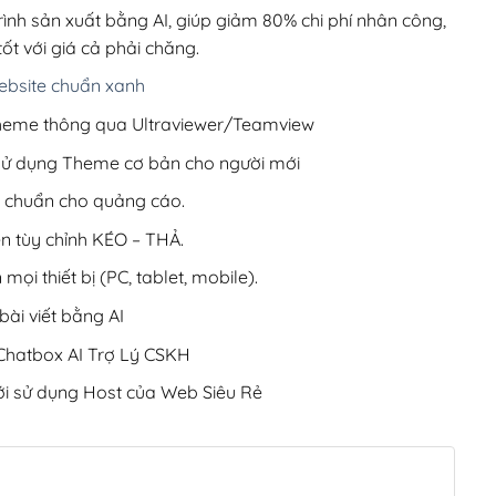
220,000₫.
rình sản xuất bằng AI, giúp giảm 80% chi phí nhân công,
ốt với giá cả phải chăng.
bsite chuẩn xanh
 Theme thông qua Ultraviewer/Teamview
 sử dụng Theme cơ bản cho người mới
ưu chuẩn cho quảng cáo.
ện tùy chỉnh KÉO – THẢ.
 mọi thiết bị (PC, tablet, mobile).
ài viết bằng AI
hatbox AI Trợ Lý CSKH
i sử dụng Host của Web Siêu Rẻ