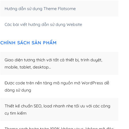
Hướng dẫn sử dụng Theme Flatsome
m)
(+950,000₫)
Các bài viết hướng dẫn sử dụng Website
CHÍNH SÁCH SẢN PHẨM
Giao diện tương thích với tất cả thiết bị, trình duyệt,
mobile, tablet, desktop…
Được code trên nền tảng mã nguồn mở WordPress dễ
dàng sử dụng
Thiết kế chuẩn SEO, load nhanh nhẹ tối ưu với các công
cụ tìm kiếm
Theme sạch hoàn toàn 100% không virus, không mã độc