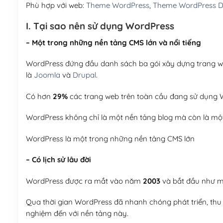
Phù hợp với web:
Theme WordPress
,
Theme WordPress Du
I. Tại sao nên sử dụng WordPress
– Một trong những nền tảng CMS lớn và nổi tiếng
WordPress đứng đầu danh sách ba gói xây dựng trang web
là
Joomla
và
Drupal
.
Có hơn
29%
các trang web trên toàn cầu đang sử dụng W
WordPress không chỉ là một nền tảng blog mà còn là một
WordPress là một trong những nền tảng CMS lớn
– Có lịch sử lâu đời
WordPress được ra mắt vào năm
2003
và bắt đầu như mộ
Qua thời gian WordPress đã nhanh chóng phát triển, thu h
nghiệm đến với nền tảng này.