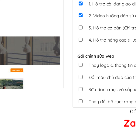
1. Hỗ trợ cài đặt giao
2. Video hướng dẫn sử
3. Hỗ trợ cơ bản (Chỉ tr
4. Hỗ trợ nâng cao (Hư
Gói chỉnh sửa web
Thay logo & thông tin
Đổi màu chủ đạo của 
Sửa danh mục và sắp x
Thay đổi bố cục trang 
Để
Tích hợp thanh toán 
Za
Xác minh Website, liên