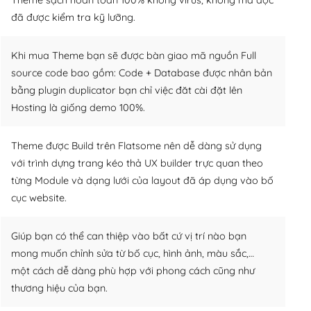
đã được kiểm tra kỹ lưỡng.
Khi mua Theme bạn sẽ được bàn giao mã nguồn Full
source code bao gồm: Code + Database được nhân bản
bằng plugin duplicator bạn chỉ việc đăt cài đặt lên
Hosting là giống demo 100%.
Theme được Build trên Flatsome nên dễ dàng sử dụng
với trình dựng trang kéo thả UX builder trực quan theo
từng Module và dạng lưới của layout đã áp dụng vào bố
cục website.
Giúp bạn có thể can thiệp vào bất cứ vị trí nào bạn
mong muốn chỉnh sửa từ bố cục, hình ảnh, màu sắc,…
một cách dễ dàng phù hợp với phong cách cũng như
thương hiệu của bạn.