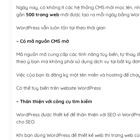
Ngày nay, có không ít các hệ thống CMS mới mọc lên, như
gần
500 trang web
mới được tạo ra mỗi ngày bằng Wor
WordPress vẫn luôn tồn tại theo thời gian
– Có mã nguồn CMS mở
Mã nguồn mở cung cấp các tính năng tùy biến, tự thay đổi
theo ý bạn mà không phải sử dụng dịch vụ tại bất kỳ đơn
Việc của bạn là đăng ký một tên miền và hosting để chạ
Có thể tùy biến trên website WordPress
– Thân thiện với công cụ tìm kiếm
WordPress được thiết kế để thân thiện với SEO vì WordPr
cho SEO.
Khi bạn dùng WordPress để thiết kế web thì trang web của