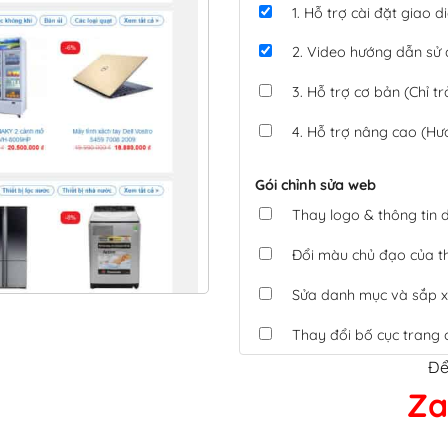
1. Hỗ trợ cài đặt giao
2. Video hướng dẫn sử
3. Hỗ trợ cơ bản (Chỉ tr
4. Hỗ trợ nâng cao (Hư
Gói chỉnh sửa web
Thay logo & thông tin
Đổi màu chủ đạo của 
Sửa danh mục và sắp x
Thay đổi bố cục trang 
Để
Tích hợp thanh toán 
Za
Xác minh Website, liên