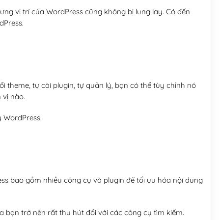
ng vị trí của WordPress cũng không bị lung lay. Có đến
dPress.
 theme, tự cài plugin, tự quản lý, bạn có thể tùy chỉnh nó
 vị nào.
y WordPress.
ess bao gồm nhiều công cụ và plugin để tối ưu hóa nội dung
 bạn trở nên rất thu hút đối với các công cụ tìm kiếm.