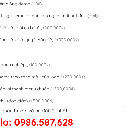
 diện giống demo
(+0₫)
 dụng Theme cơ bản cho người mới bắt đầu
(+0₫)
ả lời câu hỏi cơ bản)
(+200,000₫)
ớng dẫn giải quyết vấn đề)
(+500,000₫)
 doanh nghiệp
(+100,000₫)
theme theo tông màu của logo
(+200,000₫)
ếp lại thanh menu chuẩn
(+300,000₫)
chủ (đơn giản)
(+500,000₫)
 nhận tư vấn và ưu đãi tốt nhất
QR Code ngân hàng
(+100,000₫)
lo: 0986.587.628
 kết google, cập nhật sitemap
(+50,000₫)