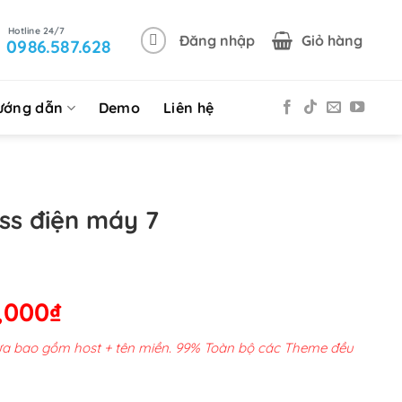
Đăng nhập
Giỏ hàng
0986.587.628
ướng dẫn
Demo
Liên hệ
s điện máy 7
Giá
,000
₫
hiện
chưa bao gồm host + tên miền. 99% Toàn bộ các Theme đều
tại
00,000₫.
là: