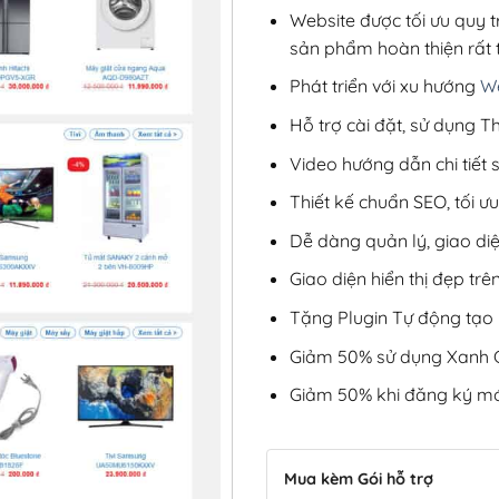
Website được tối ưu quy t
sản phẩm hoàn thiện rất t
Phát triển với xu hướng
We
Hỗ trợ cài đặt, sử dụng
Video hướng dẫn chi tiết
Thiết kế chuẩn SEO, tối 
Dễ dàng quản lý, giao di
Giao diện hiển thị đẹp trên
Tặng Plugin Tự động tạo b
Giảm 50% sử dụng Xanh C
Giảm 50% khi đăng ký mớ
Mua kèm Gói hỗ trợ