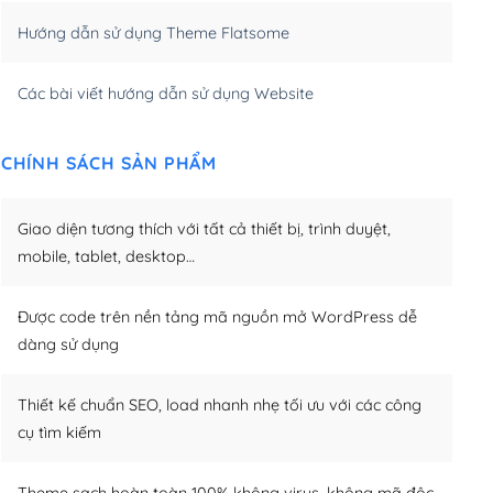
Hướng dẫn sử dụng Theme Flatsome
m)
(+950,000₫)
Các bài viết hướng dẫn sử dụng Website
CHÍNH SÁCH SẢN PHẨM
Giao diện tương thích với tất cả thiết bị, trình duyệt,
mobile, tablet, desktop…
Được code trên nền tảng mã nguồn mở WordPress dễ
dàng sử dụng
Thiết kế chuẩn SEO, load nhanh nhẹ tối ưu với các công
cụ tìm kiếm
Theme sạch hoàn toàn 100% không virus, không mã độc