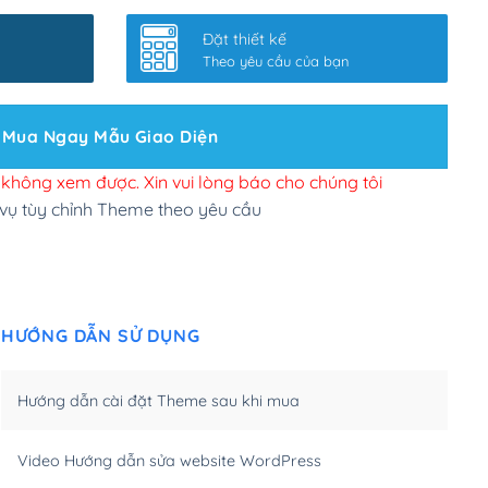
nhanh
(+0₫)
Đặt thiết kế
ở slider chính
(+200,000₫)
Theo yêu cầu của bạn
 bộ site theo yêu cầu
(+150,000₫)
Mua Ngay Mẫu Giao Diện
 site Wordpress
(+100,000₫)
n để đăng web
(+300,000₫)
i không xem được. Xin vui lòng báo cho chúng tôi
 vụ tùy chỉnh Theme theo yêu cầu
u cầu tuỳ chọn
(+2,000,000₫)
.net .org (1 năm)
(+300,000₫)
HƯỚNG DẪN SỬ DỤNG
(1 năm)
(+550,000₫)
m)
(+450,000₫)
Hướng dẫn cài đặt Theme sau khi mua
m)
(+550,000₫)
Video Hướng dẫn sửa website WordPress
m)
(+650,000₫)