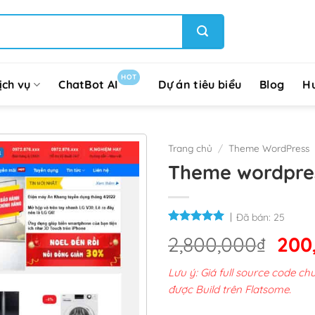
HOT
ịch vụ
ChatBot AI
Dự án tiêu biểu
Blog
H
Trang chủ
/
Theme WordPress
Theme wordpres
Đã bán:
25
Giá
2,800,000
₫
200
gốc
Lưu ý: Giá full source code 
là:
được Build trên Flatsome.
2,8