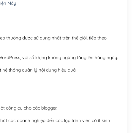
iện Máy
Hosting 8GB SSD (1 nă
 thường được sử dụng nhất trên thế giới, tiếp theo
ordPress, với số lượng không ngừng tăng lên hàng ngày.
 hệ thống quản lý nội dung hiệu quả.
t công cụ cho các blogger.
út các doanh nghiệp đến các lập trình viên có ít kinh