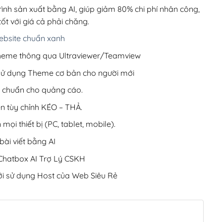
200,000₫.
rình sản xuất bằng AI, giúp giảm 80% chi phí nhân công,
ốt với giá cả phải chăng.
bsite chuẩn xanh
 Theme thông qua Ultraviewer/Teamview
 sử dụng Theme cơ bản cho người mới
ưu chuẩn cho quảng cáo.
ện tùy chỉnh KÉO – THẢ.
 mọi thiết bị (PC, tablet, mobile).
ài viết bằng AI
hatbox AI Trợ Lý CSKH
i sử dụng Host của Web Siêu Rẻ