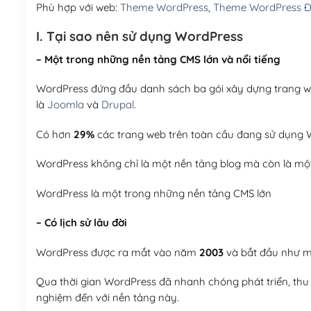
Phù hợp với web:
Theme WordPress
,
Theme WordPress Đ
I. Tại sao nên sử dụng WordPress
– Một trong những nền tảng CMS lớn và nổi tiếng
WordPress đứng đầu danh sách ba gói xây dựng trang web
là
Joomla
và
Drupal
.
Có hơn
29%
các trang web trên toàn cầu đang sử dụng W
WordPress không chỉ là một nền tảng blog mà còn là một
WordPress là một trong những nền tảng CMS lớn
– Có lịch sử lâu đời
WordPress được ra mắt vào năm
2003
và bắt đầu như mộ
Qua thời gian WordPress đã nhanh chóng phát triển, thu h
nghiệm đến với nền tảng này.