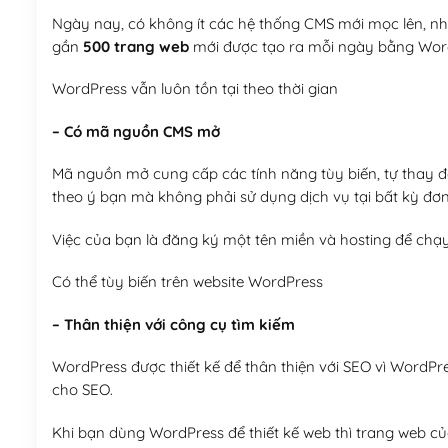
Ngày nay, có không ít các hệ thống CMS mới mọc lên, như
gần
500 trang web
mới được tạo ra mỗi ngày bằng Wor
WordPress vẫn luôn tồn tại theo thời gian
– Có mã nguồn CMS mở
Mã nguồn mở cung cấp các tính năng tùy biến, tự thay đổi
theo ý bạn mà không phải sử dụng dịch vụ tại bất kỳ đơn
Việc của bạn là đăng ký một tên miền và hosting để chạ
Có thể tùy biến trên website WordPress
– Thân thiện với công cụ tìm kiếm
WordPress được thiết kế để thân thiện với SEO vì WordPr
cho SEO.
Khi bạn dùng WordPress để thiết kế web thì trang web của