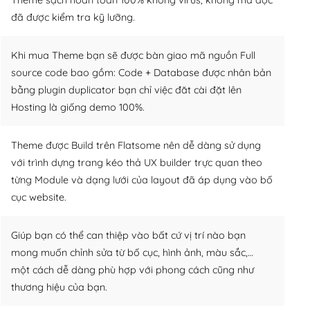
đã được kiểm tra kỹ lưỡng.
Khi mua Theme bạn sẽ được bàn giao mã nguồn Full
source code bao gồm: Code + Database được nhân bản
bằng plugin duplicator bạn chỉ việc đăt cài đặt lên
Hosting là giống demo 100%.
Theme được Build trên Flatsome nên dễ dàng sử dụng
với trình dựng trang kéo thả UX builder trực quan theo
từng Module và dạng lưới của layout đã áp dụng vào bố
cục website.
Giúp bạn có thể can thiệp vào bất cứ vị trí nào bạn
mong muốn chỉnh sửa từ bố cục, hình ảnh, màu sắc,…
một cách dễ dàng phù hợp với phong cách cũng như
thương hiệu của bạn.