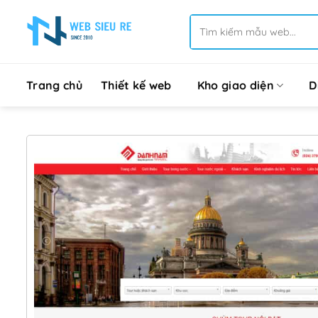
Bỏ
Tìm
qua
kiếm:
nội
dung
Trang chủ
Thiết kế web
Kho giao diện
D