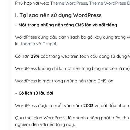
Phù hợp với web:
Theme WordPress
,
Theme WordPress Du
I. Tại sao nên sử dụng WordPress
– Một trong những nền tảng CMS lớn và nổi tiếng
WordPress đứng đầu danh sách ba gói xây dựng trang web
là
Joomla
và
Drupal
.
Có hơn
29%
các trang web trên toàn cầu đang sử dụng W
WordPress không chỉ là một nền tảng blog mà còn là một
WordPress là một trong những nền tảng CMS lớn
– Có lịch sử lâu đời
WordPress được ra mắt vào năm
2003
và bắt đầu như mộ
Qua thời gian WordPress đã nhanh chóng phát triển, thu h
nghiệm đến với nền tảng này.