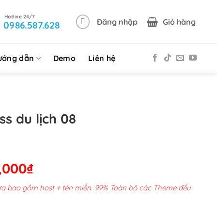
Đăng nhập
Giỏ hàng
0986.587.628
ướng dẫn
Demo
Liên hệ
s du lịch 08
Giá
,000
₫
hiện
chưa bao gồm host + tên miền. 99% Toàn bộ các Theme đều
tại
00,000₫.
là: