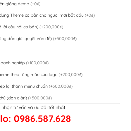
 diện giống demo
(+0₫)
 dụng Theme cơ bản cho người mới bắt đầu
(+0₫)
ả lời câu hỏi cơ bản)
(+200,000₫)
ớng dẫn giải quyết vấn đề)
(+500,000₫)
 doanh nghiệp
(+100,000₫)
theme theo tông màu của logo
(+200,000₫)
ếp lại thanh menu chuẩn
(+300,000₫)
chủ (đơn giản)
(+500,000₫)
 nhận tư vấn và ưu đãi tốt nhất
QR Code ngân hàng
(+100,000₫)
lo: 0986.587.628
 kết google, cập nhật sitemap
(+50,000₫)