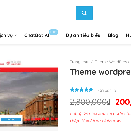
HOT
ịch vụ
ChatBot AI
Dự án tiêu biểu
Blog
H
Trang chủ
/
Theme WordPress
Theme wordpres
Đã bán:
5
Giá
2,800,000
₫
200
gốc
Lưu ý: Giá full source code 
là:
được Build trên Flatsome.
2,8