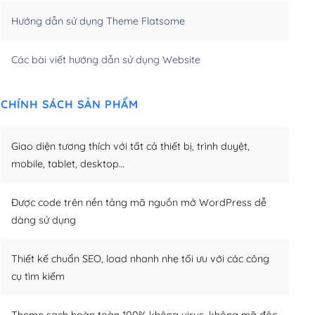
Hướng dẫn sử dụng Theme Flatsome
m)
(+950,000₫)
Các bài viết hướng dẫn sử dụng Website
CHÍNH SÁCH SẢN PHẨM
Giao diện tương thích với tất cả thiết bị, trình duyệt,
mobile, tablet, desktop…
Được code trên nền tảng mã nguồn mở WordPress dễ
dàng sử dụng
Thiết kế chuẩn SEO, load nhanh nhẹ tối ưu với các công
cụ tìm kiếm
Theme sạch hoàn toàn 100% không virus, không mã độc