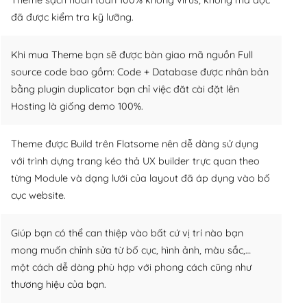
đã được kiểm tra kỹ lưỡng.
Khi mua Theme bạn sẽ được bàn giao mã nguồn Full
source code bao gồm: Code + Database được nhân bản
bằng plugin duplicator bạn chỉ việc đăt cài đặt lên
Hosting là giống demo 100%.
Theme được Build trên Flatsome nên dễ dàng sử dụng
với trình dựng trang kéo thả UX builder trực quan theo
từng Module và dạng lưới của layout đã áp dụng vào bố
cục website.
Giúp bạn có thể can thiệp vào bất cứ vị trí nào bạn
mong muốn chỉnh sửa từ bố cục, hình ảnh, màu sắc,…
một cách dễ dàng phù hợp với phong cách cũng như
thương hiệu của bạn.