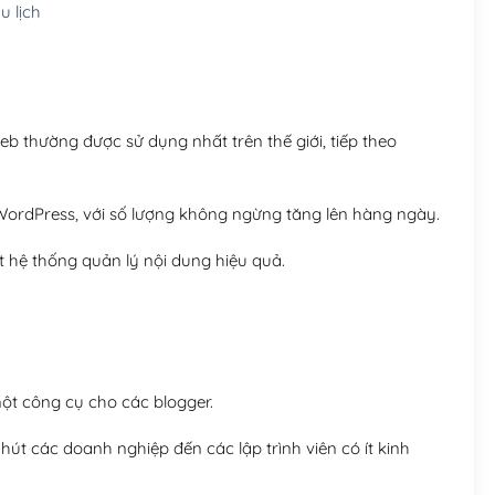
 lịch
Hosting 8GB SSD (1 nă
 thường được sử dụng nhất trên thế giới, tiếp theo
ordPress, với số lượng không ngừng tăng lên hàng ngày.
 hệ thống quản lý nội dung hiệu quả.
t công cụ cho các blogger.
út các doanh nghiệp đến các lập trình viên có ít kinh