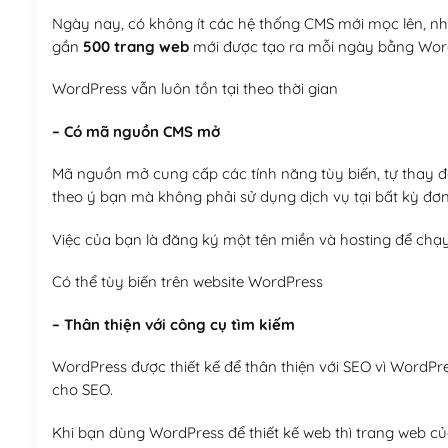
Ngày nay, có không ít các hệ thống CMS mới mọc lên, như
gần
500 trang web
mới được tạo ra mỗi ngày bằng Wor
WordPress vẫn luôn tồn tại theo thời gian
– Có mã nguồn CMS mở
Mã nguồn mở cung cấp các tính năng tùy biến, tự thay đổi
theo ý bạn mà không phải sử dụng dịch vụ tại bất kỳ đơn
Việc của bạn là đăng ký một tên miền và hosting để chạ
Có thể tùy biến trên website WordPress
– Thân thiện với công cụ tìm kiếm
WordPress được thiết kế để thân thiện với SEO vì WordPr
cho SEO.
Khi bạn dùng WordPress để thiết kế web thì trang web của