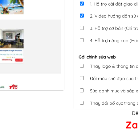
1. Hỗ trợ cài đặt giao
2. Video hướng dẫn sử
3. Hỗ trợ cơ bản (Chỉ tr
4. Hỗ trợ nâng cao (Hư
Gói chỉnh sửa web
Thay logo & thông tin
Đổi màu chủ đạo của 
Sửa danh mục và sắp x
Thay đổi bố cục trang 
Để
Tích hợp thanh toán 
Za
Xác minh Website, liên