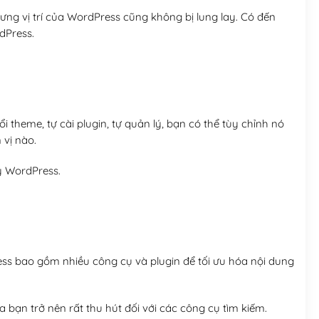
ng vị trí của WordPress cũng không bị lung lay. Có đến
dPress.
 theme, tự cài plugin, tự quản lý, bạn có thể tùy chỉnh nó
 vị nào.
y WordPress.
ess bao gồm nhiều công cụ và plugin để tối ưu hóa nội dung
 bạn trở nên rất thu hút đối với các công cụ tìm kiếm.