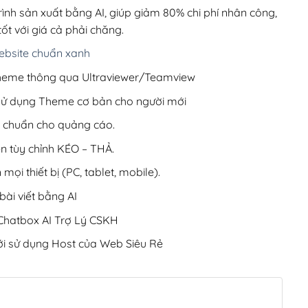
200,000₫.
rình sản xuất bằng AI, giúp giảm 80% chi phí nhân công,
ốt với giá cả phải chăng.
bsite chuẩn xanh
 Theme thông qua Ultraviewer/Teamview
 sử dụng Theme cơ bản cho người mới
ưu chuẩn cho quảng cáo.
ện tùy chỉnh KÉO – THẢ.
 mọi thiết bị (PC, tablet, mobile).
ài viết bằng AI
hatbox AI Trợ Lý CSKH
i sử dụng Host của Web Siêu Rẻ