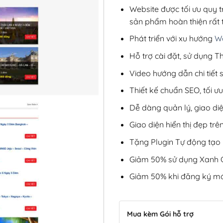
Website được tối ưu quy t
sản phẩm hoàn thiện rất t
Phát triển với xu hướng
We
Hỗ trợ cài đặt, sử dụng
Video hướng dẫn chi tiết
Thiết kế chuẩn SEO, tối 
Dễ dàng quản lý, giao di
Giao diện hiển thị đẹp trên
Tặng Plugin Tự động tạo b
Giảm 50% sử dụng Xanh C
Giảm 50% khi đăng ký mớ
Mua kèm Gói hỗ trợ