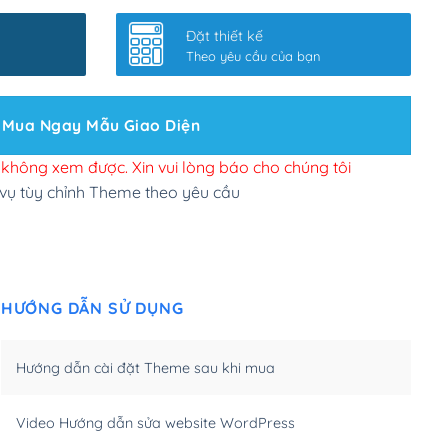
nhanh
(+0₫)
Đặt thiết kế
ở slider chính
(+200,000₫)
Theo yêu cầu của bạn
 bộ site theo yêu cầu
(+150,000₫)
Mua Ngay Mẫu Giao Diện
 site Wordpress
(+100,000₫)
n để đăng web
(+300,000₫)
i không xem được. Xin vui lòng báo cho chúng tôi
 vụ tùy chỉnh Theme theo yêu cầu
u cầu tuỳ chọn
(+2,000,000₫)
.net .org (1 năm)
(+300,000₫)
HƯỚNG DẪN SỬ DỤNG
(1 năm)
(+550,000₫)
m)
(+450,000₫)
Hướng dẫn cài đặt Theme sau khi mua
m)
(+550,000₫)
Video Hướng dẫn sửa website WordPress
m)
(+650,000₫)