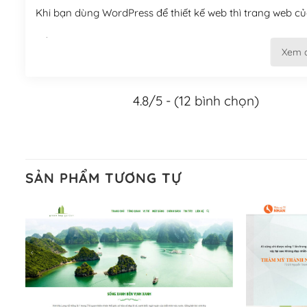
Khi bạn dùng WordPress để thiết kế web thì trang web của
Tối ưu hóa công cụ tìm kiếm
Xem 
– Dễ dàng tùy chỉnh, sửa chữa
4.8/5 - (12 bình chọn)
Khi bạn sử dụng WordPress, thì vấn đề giao diện của bạ
WordPress đa dạng sẽ giúp việc thực hiện các thiết kế tr
Nếu bạn có các kỹ thuật cơ bản với một theme được thiết 
kiếm chúng trên Internet hoặc nhờ chuyên gia.
SẢN PHẨM TƯƠNG TỰ
Dễ dàng tùy chỉnh trên WordPress
– Sở hữu một cộng đồng lớn, sẵn sàng hỗ trợ
WordPress là nơi lưu trữ cho một diễn đàn cộng đồng kh
cuồng tín WordPress.
Nếu bạn gặp khó khăn, bạn có thể lên mạng và tìm kiếm n