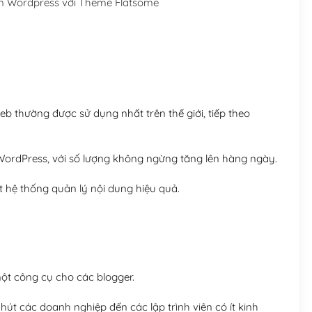
n Wordpress với Theme Flatsome
Hosting 5GB SSD (1 nă
Hosting 8GB SSD (1 nă
 thường được sử dụng nhất trên thế giới, tiếp theo
ordPress, với số lượng không ngừng tăng lên hàng ngày.
 hệ thống quản lý nội dung hiệu quả.
t công cụ cho các blogger.
út các doanh nghiệp đến các lập trình viên có ít kinh