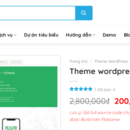
ịch vụ
Dự án tiêu biểu
Hướng dẫn
Demo
Bl
Trang chủ
/
Theme WordPress
Theme wordpres
Đã bán:
4
Giá
2,800,000
₫
200
gốc
Lưu ý: Giá full source code 
là:
được Build trên Flatsome.
2,8