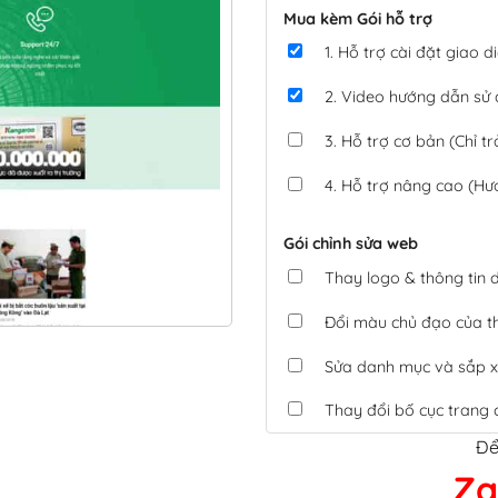
Mua kèm Gói hỗ trợ
1. Hỗ trợ cài đặt giao
2. Video hướng dẫn sử
3. Hỗ trợ cơ bản (Chỉ tr
4. Hỗ trợ nâng cao (Hư
Gói chỉnh sửa web
Thay logo & thông tin
Đổi màu chủ đạo của 
Sửa danh mục và sắp x
Thay đổi bố cục trang 
Để
Tích hợp thanh toán 
Za