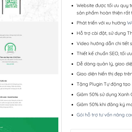
Website được tối ưu quy t
sản phẩm hoàn thiện rất t
Phát triển với xu hướng
We
Hỗ trợ cài đặt, sử dụng
Video hướng dẫn chi tiết
Thiết kế chuẩn SEO, tối 
Dễ dàng quản lý, giao di
Giao diện hiển thị đẹp trên
Tặng Plugin Tự động tạo b
Giảm 50% sử dụng Xanh C
Giảm 50% khi đăng ký mớ
Gói hỗ trợ tư vấn nâng ca