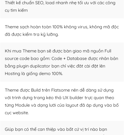
Thiết kế chuẩn SEO, load nhanh nhẹ tối ưu với các công
cụ tìm kiếm
Theme sạch hoàn toàn 100% không virus, không mã độc
đã được kiểm tra kỹ lưỡng.
Khi mua Theme bạn sẽ được bàn giao mã nguồn Full
source code bao gồm: Code + Database được nhân bản
bằng plugin duplicator bạn chỉ việc đăt cài đặt lên
Hosting là giống demo 100%.
Theme được Build trên Flatsome nên dễ dàng sử dụng
với trình dựng trang kéo thả UX builder trực quan theo
từng Module và dạng lưới của layout đã áp dụng vào bố
cục website.
Giúp bạn có thể can thiệp vào bất cứ vị trí nào bạn