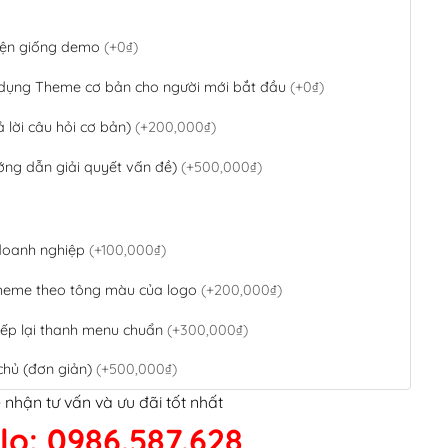
 diện giống demo
(+0₫)
 dụng Theme cơ bản cho người mới bắt đầu
(+0₫)
ả lời câu hỏi cơ bản)
(+200,000₫)
ớng dẫn giải quyết vấn đề)
(+500,000₫)
 doanh nghiệp
(+100,000₫)
theme theo tông màu của logo
(+200,000₫)
ếp lại thanh menu chuẩn
(+300,000₫)
chủ (đơn giản)
(+500,000₫)
 nhận tư vấn và ưu đãi tốt nhất
QR Code ngân hàng
(+100,000₫)
lo: 0986.587.628