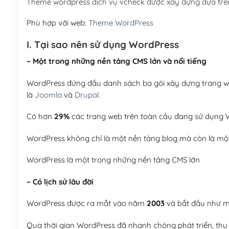
Theme wordpress dịch vụ vcheck được xây dựng dựa trê
Phù hợp với web:
Theme WordPress
I. Tại sao nên sử dụng WordPress
– Một trong những nền tảng CMS lớn và nổi tiếng
WordPress đứng đầu danh sách ba gói xây dựng trang web
là
Joomla
và
Drupal
.
Có hơn
29%
các trang web trên toàn cầu đang sử dụng W
WordPress không chỉ là một nền tảng blog mà còn là một
WordPress là một trong những nền tảng CMS lớn
– Có lịch sử lâu đời
WordPress được ra mắt vào năm
2003
và bắt đầu như mộ
Qua thời gian WordPress đã nhanh chóng phát triển, thu h