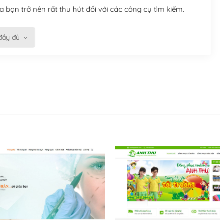
 bạn trở nên rất thu hút đối với các công cụ tìm kiếm.
đầy đủ
n trở nên dễ dàng và nhanh chóng. Với kho Theme
ở nên hấp dẫn và đơn giản hơn.
kế tốt, bạn có thể tự sửa đổi. Nếu không bạn có thể tìm
ổng lồ được kiểm duyệt bởi các nhân viên và những người
hững cộng đồng WordPress, họ sẽ giúp bạn trả lời, giải