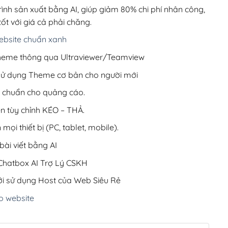
200,000₫.
rình sản xuất bằng AI, giúp giảm 80% chi phí nhân công,
ốt với giá cả phải chăng.
bsite chuẩn xanh
 Theme thông qua Ultraviewer/Teamview
 sử dụng Theme cơ bản cho người mới
ưu chuẩn cho quảng cáo.
ện tùy chỉnh KÉO – THẢ.
 mọi thiết bị (PC, tablet, mobile).
ài viết bằng AI
hatbox AI Trợ Lý CSKH
i sử dụng Host của Web Siêu Rẻ
o website