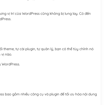
ng vị trí của WordPress cũng không bị lung lay. Có đến
dPress.
 theme, tự cài plugin, tự quản lý, bạn có thể tùy chỉnh nó
 vị nào.
y WordPress.
ess bao gồm nhiều công cụ và plugin để tối ưu hóa nội dung