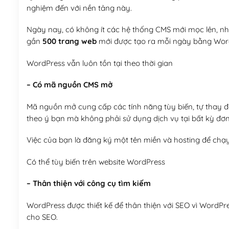
nghiệm đến với nền tảng này.
Ngày nay, có không ít các hệ thống CMS mới mọc lên, như
gần
500 trang web
mới được tạo ra mỗi ngày bằng Wor
WordPress vẫn luôn tồn tại theo thời gian
– Có mã nguồn CMS mở
Mã nguồn mở cung cấp các tính năng tùy biến, tự thay đổi
theo ý bạn mà không phải sử dụng dịch vụ tại bất kỳ đơn
Việc của bạn là đăng ký một tên miền và hosting để chạ
Có thể tùy biến trên website WordPress
– Thân thiện với công cụ tìm kiếm
WordPress được thiết kế để thân thiện với SEO vì WordPr
cho SEO.