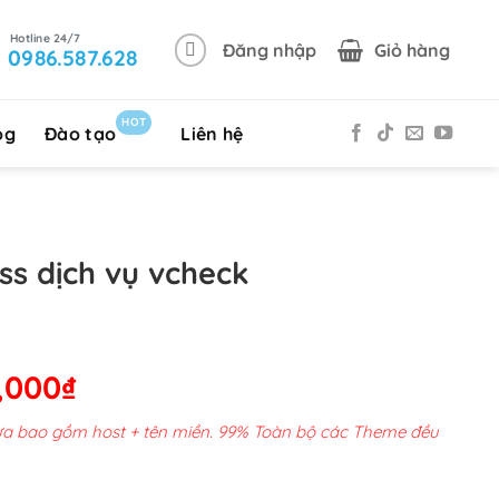
Đăng nhập
Giỏ hàng
0986.587.628
HOT
og
Đào tạo
Liên hệ
s dịch vụ vcheck
Giá
,000
₫
hiện
chưa bao gồm host + tên miền. 99% Toàn bộ các Theme đều
tại
00,000₫.
là: