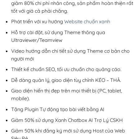
giảm 80% chi phí nhân công, sản phẩm hoàn thiện rất
tốt với giá cả phải chăng.
Phát triển với xu hướng
Website chuẩn xanh
Hỗ trợ cài đặt, sử dụng Theme thông qua
Ultraviewer/Teamview
Video hướng dẫn chi tiết sử dụng Theme cơ bản cho
người mới
Thiết kế chuẩn SEO, tối ưu chuẩn cho quảng cáo.
Dễ dàng quản lý, giao diện tùy chỉnh KÉO – THẢ.
Giao diện hiển thị đẹp trên mọi thiết bị (PC, tablet,
mobile).
Tặng Plugin Tự động tạo bài viết bằng AI
Giảm 50% sử dụng Xanh Chatbox AI Trợ Lý CSKH
Giảm 50% khi đăng ký mới sử dụng Host của Web
Siêu Rẻ