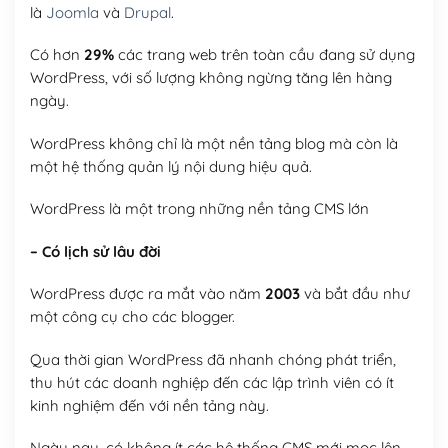
là
Joomla
và
Drupal
.
Có hơn
29%
các trang web trên toàn cầu đang sử dụng
WordPress, với số lượng không ngừng tăng lên hàng
ngày.
WordPress không chỉ là một nền tảng blog mà còn là
một hệ thống quản lý nội dung hiệu quả.
WordPress là một trong những nền tảng CMS lớn
– Có lịch sử lâu đời
WordPress được ra mắt vào năm
2003
và bắt đầu như
một công cụ cho các blogger.
Qua thời gian WordPress đã nhanh chóng phát triển,
thu hút các doanh nghiệp đến các lập trình viên có ít
kinh nghiệm đến với nền tảng này.
Ngày nay, có không ít các hệ thống CMS mới mọc lên,