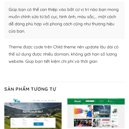
Nhờ lượng người dùng đông đảo, thư viện themes và
Giúp bạn có thể can thiệp vào bất cứ vị trí nào bạn mong
plugin của WordPress rất phong phú. Bạn có thể thỏa
thích chọn lựa plugin và themes phù hợp cho mục đích
muốn chỉnh sửa từ bố cục, hình ảnh, màu sắc,… một cách
lập website của mình.
dễ dàng phù hợp với phong cách cũng như thương hiệu
của bạn.
WordPress đa dạng plugin và themes
Theme được code trên Child theme nên update lâu dài có
– Dễ sử dụng
thể sử dụng được nhiều domain, không giới hạn số lượng
Với mọi Hosting bất kỳ thì WordPress đều có thể dễ
website. Giúp bạn tiết kiệm chi phí và thời gian
dàng thiết lập vì thực tế nó đã cung cấp khoảng 60%
toàn bộ web.
Và bạn có toàn quyền tự do khi quyết định nơi lưu trữ
SẢN PHẨM TƯƠNG TỰ
trang web WordPress của bạn.
Dễ dàng lựa chọn Hosting cho website WordPress
– Bảo mật cực tốt
Vì WordPress hiện là nền tảng xây dựng trang web và