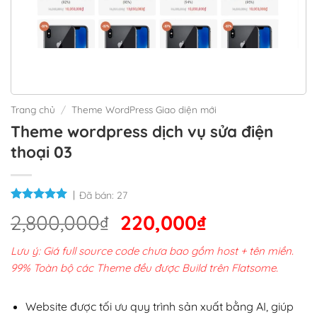
Trang chủ
/
Theme WordPress Giao diện mới
Theme wordpress dịch vụ sửa điện
thoại 03
Đã bán:
27
Giá
Giá
2,800,000
₫
220,000
₫
gốc
hiện
Lưu ý: Giá full source code chưa bao gồm host + tên miền.
là:
tại
99% Toàn bộ các Theme đều được Build trên Flatsome.
2,800,000₫.
là:
220,000₫.
Website được tối ưu quy trình sản xuất bằng AI, giúp