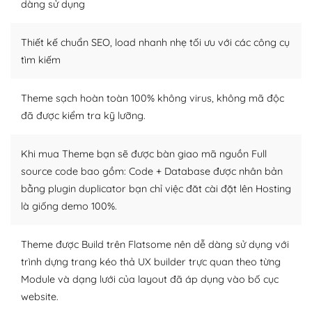
dàng sử dụng
Dễ dàng tùy chỉnh trên WordPress
Thiết kế chuẩn SEO, load nhanh nhẹ tối ưu với các công cụ
– Sở hữu một cộng đồng lớn, sẵn sàng hỗ trợ
tìm kiếm
WordPress là nơi lưu trữ cho một diễn đàn cộng đồng
khổng lồ được kiểm duyệt bởi các nhân viên và những
Theme sạch hoàn toàn 100% không virus, không mã độc
người cuồng tín WordPress.
đã được kiểm tra kỹ lưỡng.
Nếu bạn gặp khó khăn, bạn có thể lên mạng và tìm
kiếm những cộng đồng WordPress, họ sẽ giúp bạn trả
Khi mua Theme bạn sẽ được bàn giao mã nguồn Full
lời, giải đáp vấn đề của bạn.
source code bao gồm: Code + Database được nhân bản
bằng plugin duplicator bạn chỉ việc đăt cài đặt lên Hosting
Cộng đồng sử dụng WordPress sẵn sàng hỗ trợ bạn
là giống demo 100%.
– Đa dạng plugin và themes
Theme được Build trên Flatsome nên dễ dàng sử dụng với
Plugin mở rộng là thành phần cài đặt thêm vào
trình dựng trang kéo thả UX builder trực quan theo từng
WordPress để tăng thêm các tính năng cần thiết. Có
Module và dạng lưới của layout đã áp dụng vào bố cục
nhiều plugin trả phí hoặc miễn phí.
website.