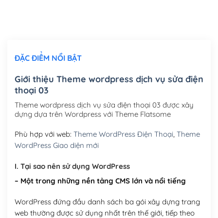
Thiết kế logo đơn giản để đăng web
(+300,000₫)
Chỉnh sửa site theo yêu cầu tuỳ chọn
(+2,000,000₫)
ĐẶC ĐIỂM NỔI BẬT
Mua thêm Host + Tên miền
Tên miền quốc tế .com .net .org (1 năm)
(+300,000₫)
Giới thiệu Theme wordpress dịch vụ sửa điện
thoại 03
Tên miền Việt Nam .vn (1 năm)
(+550,000₫)
Theme wordpress dịch vụ sửa điện thoại 03 được xây
Hosting 2GB SSD (1 năm)
(+450,000₫)
dựng dựa trên Wordpress với Theme Flatsome
Hosting 3GB SSD (1 năm)
(+550,000₫)
Phù hợp với web:
Theme WordPress Điện Thoại
,
Theme
WordPress Giao diện mới
Hosting 5GB SSD (1 năm)
(+650,000₫)
I. Tại sao nên sử dụng WordPress
Hosting 8GB SSD (1 năm)
(+950,000₫)
– Một trong những nền tảng CMS lớn và nổi tiếng
WordPress đứng đầu danh sách ba gói xây dựng trang
web thường được sử dụng nhất trên thế giới, tiếp theo