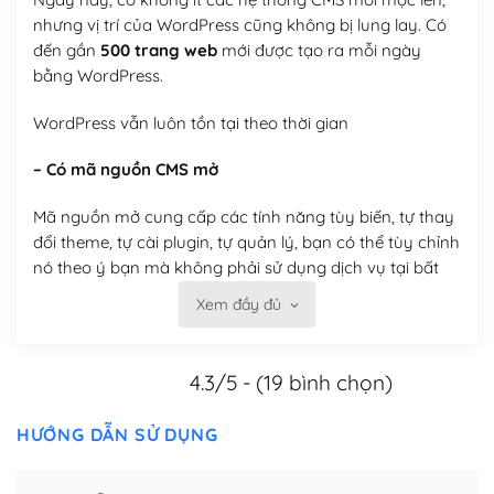
nhưng vị trí của WordPress cũng không bị lung lay. Có
đến gần
500 trang web
mới được tạo ra mỗi ngày
bằng WordPress.
WordPress vẫn luôn tồn tại theo thời gian
– Có mã nguồn CMS mở
Mã nguồn mở cung cấp các tính năng tùy biến, tự thay
đổi theme, tự cài plugin, tự quản lý, bạn có thể tùy chỉnh
nó theo ý bạn mà không phải sử dụng dịch vụ tại bất
kỳ đơn vị nào.
Xem đầy đủ
Việc của bạn là đăng ký một tên miền và hosting để
chạy WordPress.
4.3/5 - (19 bình chọn)
Có thể tùy biến trên website WordPress
HƯỚNG DẪN SỬ DỤNG
– Thân thiện với công cụ tìm kiếm