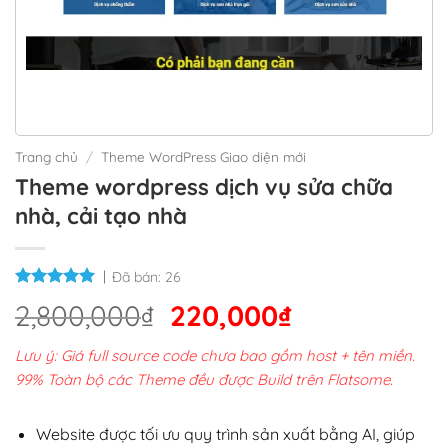
Trang chủ
/
Theme WordPress Giao diện mới
Theme wordpress dịch vụ sửa chữa
nhà, cải tạo nhà
Đã bán:
26
Giá
Giá
2,800,000
₫
220,000
₫
gốc
hiện
Lưu ý: Giá full source code chưa bao gồm host + tên miền.
là:
tại
99% Toàn bộ các Theme đều được Build trên Flatsome.
2,800,000₫.
là:
220,000₫.
Website được tối ưu quy trình sản xuất bằng AI, giúp