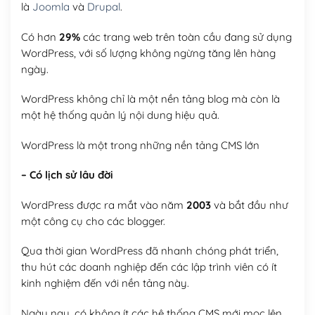
là
Joomla
và
Drupal
.
Có hơn
29%
các trang web trên toàn cầu đang sử dụng
WordPress, với số lượng không ngừng tăng lên hàng
ngày.
WordPress không chỉ là một nền tảng blog mà còn là
một hệ thống quản lý nội dung hiệu quả.
WordPress là một trong những nền tảng CMS lớn
– Có lịch sử lâu đời
WordPress được ra mắt vào năm
2003
và bắt đầu như
một công cụ cho các blogger.
Qua thời gian WordPress đã nhanh chóng phát triển,
thu hút các doanh nghiệp đến các lập trình viên có ít
kinh nghiệm đến với nền tảng này.
Ngày nay, có không ít các hệ thống CMS mới mọc lên,