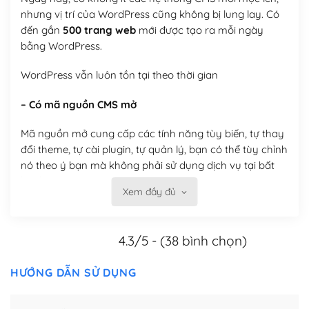
nhưng vị trí của WordPress cũng không bị lung lay. Có
đến gần
500 trang web
mới được tạo ra mỗi ngày
bằng WordPress.
WordPress vẫn luôn tồn tại theo thời gian
– Có mã nguồn CMS mở
Mã nguồn mở cung cấp các tính năng tùy biến, tự thay
đổi theme, tự cài plugin, tự quản lý, bạn có thể tùy chỉnh
nó theo ý bạn mà không phải sử dụng dịch vụ tại bất
kỳ đơn vị nào.
Xem đầy đủ
Việc của bạn là đăng ký một tên miền và hosting để
chạy WordPress.
4.3/5 - (38 bình chọn)
Có thể tùy biến trên website WordPress
HƯỚNG DẪN SỬ DỤNG
– Thân thiện với công cụ tìm kiếm