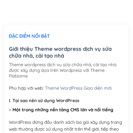
Thiết kế logo đơn giản để đăng web
(+300,000₫)
Chỉnh sửa site theo yêu cầu tuỳ chọn
(+2,000,000₫)
ĐẶC ĐIỂM NỔI BẬT
Mua thêm Host + Tên miền
Tên miền quốc tế .com .net .org (1 năm)
(+300,000₫)
Giới thiệu Theme wordpress dịch vụ sửa
chữa nhà, cải tạo nhà
Tên miền Việt Nam .vn (1 năm)
(+550,000₫)
Theme wordpress dịch vụ sửa chữa nhà, cải tạo nhà
Hosting 2GB SSD (1 năm)
(+450,000₫)
được xây dựng dựa trên Wordpress với Theme
Flatsome
Hosting 3GB SSD (1 năm)
(+550,000₫)
Phù hợp với web:
Theme WordPress Giao diện mới
Hosting 5GB SSD (1 năm)
(+650,000₫)
I. Tại sao nên sử dụng WordPress
Hosting 8GB SSD (1 năm)
(+950,000₫)
– Một trong những nền tảng CMS lớn và nổi tiếng
WordPress đứng đầu danh sách ba gói xây dựng trang
web thường được sử dụng nhất trên thế giới, tiếp theo