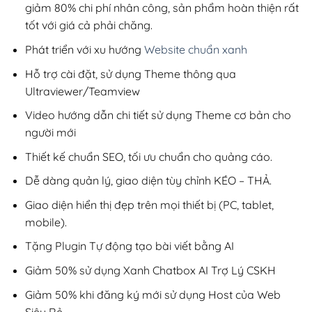
giảm 80% chi phí nhân công, sản phẩm hoàn thiện rất
tốt với giá cả phải chăng.
Phát triển với xu hướng
Website chuẩn xanh
Hỗ trợ cài đặt, sử dụng Theme thông qua
Ultraviewer/Teamview
Video hướng dẫn chi tiết sử dụng Theme cơ bản cho
người mới
Thiết kế chuẩn SEO, tối ưu chuẩn cho quảng cáo.
Dễ dàng quản lý, giao diện tùy chỉnh KÉO – THẢ.
Giao diện hiển thị đẹp trên mọi thiết bị (PC, tablet,
mobile).
Tặng Plugin Tự động tạo bài viết bằng AI
Giảm 50% sử dụng Xanh Chatbox AI Trợ Lý CSKH
Giảm 50% khi đăng ký mới sử dụng Host của Web
Siêu Rẻ