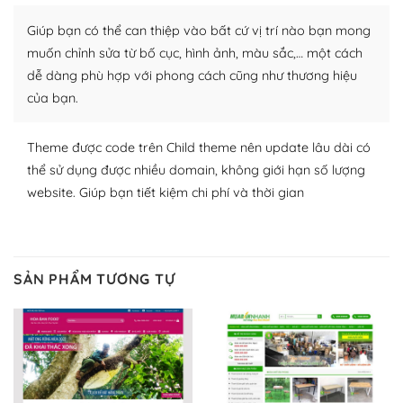
Nhờ lượng người dùng đông đảo, thư viện themes và
plugin của WordPress rất phong phú. Bạn có thể thỏa
Giúp bạn có thể can thiệp vào bất cứ vị trí nào bạn mong
thích chọn lựa plugin và themes phù hợp cho mục đích
muốn chỉnh sửa từ bố cục, hình ảnh, màu sắc,… một cách
lập website của mình.
dễ dàng phù hợp với phong cách cũng như thương hiệu
của bạn.
WordPress đa dạng plugin và themes
– Dễ sử dụng
Theme được code trên Child theme nên update lâu dài có
thể sử dụng được nhiều domain, không giới hạn số lượng
Với mọi Hosting bất kỳ thì WordPress đều có thể dễ
website. Giúp bạn tiết kiệm chi phí và thời gian
dàng thiết lập vì thực tế nó đã cung cấp khoảng 60%
toàn bộ web.
Và bạn có toàn quyền tự do khi quyết định nơi lưu trữ
SẢN PHẨM TƯƠNG TỰ
trang web WordPress của bạn.
Dễ dàng lựa chọn Hosting cho website WordPress
– Bảo mật cực tốt
Vì WordPress hiện là nền tảng xây dựng trang web và