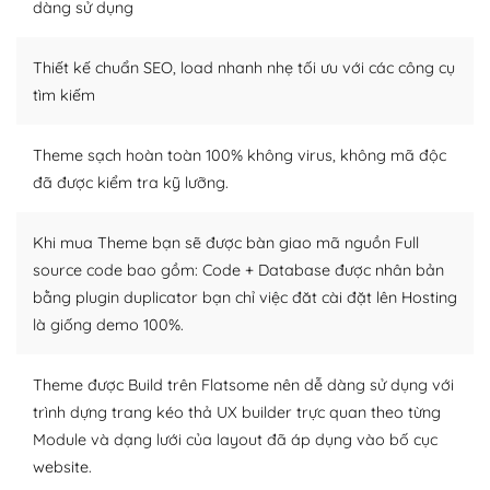
dàng sử dụng
Dễ dàng tùy chỉnh trên WordPress
Thiết kế chuẩn SEO, load nhanh nhẹ tối ưu với các công cụ
– Sở hữu một cộng đồng lớn, sẵn sàng hỗ trợ
tìm kiếm
WordPress là nơi lưu trữ cho một diễn đàn cộng đồng
khổng lồ được kiểm duyệt bởi các nhân viên và những
Theme sạch hoàn toàn 100% không virus, không mã độc
người cuồng tín WordPress.
đã được kiểm tra kỹ lưỡng.
Nếu bạn gặp khó khăn, bạn có thể lên mạng và tìm
kiếm những cộng đồng WordPress, họ sẽ giúp bạn trả
Khi mua Theme bạn sẽ được bàn giao mã nguồn Full
lời, giải đáp vấn đề của bạn.
source code bao gồm: Code + Database được nhân bản
bằng plugin duplicator bạn chỉ việc đăt cài đặt lên Hosting
Cộng đồng sử dụng WordPress sẵn sàng hỗ trợ bạn
là giống demo 100%.
– Đa dạng plugin và themes
Theme được Build trên Flatsome nên dễ dàng sử dụng với
Plugin mở rộng là thành phần cài đặt thêm vào
trình dựng trang kéo thả UX builder trực quan theo từng
WordPress để tăng thêm các tính năng cần thiết. Có
Module và dạng lưới của layout đã áp dụng vào bố cục
nhiều plugin trả phí hoặc miễn phí.
website.