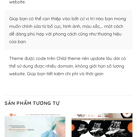
website.
Nhờ lượng người dùng đông đảo, thư viện themes và
plugin của WordPress rất phong phú. Bạn có thể thỏa
Giúp bạn có thể can thiệp vào bất cứ vị trí nào bạn mong
thích chọn lựa plugin và themes phù hợp cho mục đích
lập website của mình.
muốn chỉnh sửa từ bố cục, hình ảnh, màu sắc,… một cách
dễ dàng phù hợp với phong cách cũng như thương hiệu
WordPress đa dạng plugin và themes
của bạn.
– Dễ sử dụng
Theme được code trên Child theme nên update lâu dài có
Với mọi Hosting bất kỳ thì WordPress đều có thể dễ
thể sử dụng được nhiều domain, không giới hạn số lượng
dàng thiết lập vì thực tế nó đã cung cấp khoảng 60%
website. Giúp bạn tiết kiệm chi phí và thời gian
toàn bộ web.
Và bạn có toàn quyền tự do khi quyết định nơi lưu trữ
trang web WordPress của bạn.
SẢN PHẨM TƯƠNG TỰ
Dễ dàng lựa chọn Hosting cho website WordPress
– Bảo mật cực tốt