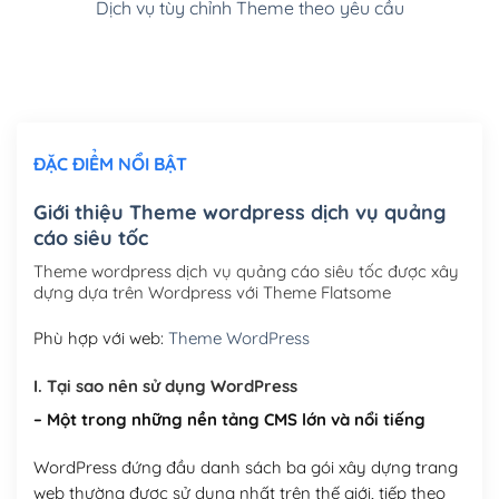
Dịch vụ tùy chỉnh Theme theo yêu cầu
Cài đặt SMTP Mail cho site Wordpress
(+100,000₫)
Thiết kế logo đơn giản để đăng web
(+300,000₫)
Chỉnh sửa site theo yêu cầu tuỳ chọn
(+2,000,000₫)
ĐẶC ĐIỂM NỔI BẬT
Mua thêm Host + Tên miền
Tên miền quốc tế .com .net .org (1 năm)
(+300,000₫)
Giới thiệu Theme wordpress dịch vụ quảng
cáo siêu tốc
Tên miền Việt Nam .vn (1 năm)
(+550,000₫)
Theme wordpress dịch vụ quảng cáo siêu tốc được xây
Hosting 2GB SSD (1 năm)
(+450,000₫)
dựng dựa trên Wordpress với Theme Flatsome
Hosting 3GB SSD (1 năm)
(+550,000₫)
Phù hợp với web:
Theme WordPress
Hosting 5GB SSD (1 năm)
(+650,000₫)
I. Tại sao nên sử dụng WordPress
– Một trong những nền tảng CMS lớn và nổi tiếng
Hosting 8GB SSD (1 năm)
(+950,000₫)
WordPress đứng đầu danh sách ba gói xây dựng trang
web thường được sử dụng nhất trên thế giới, tiếp theo