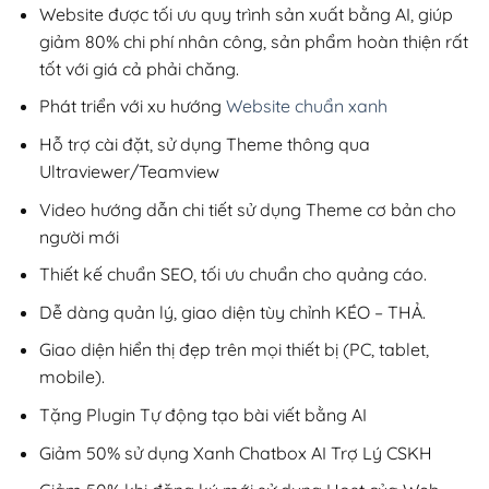
200,000₫.
Website được tối ưu quy trình sản xuất bằng AI, giúp
giảm 80% chi phí nhân công, sản phẩm hoàn thiện rất
tốt với giá cả phải chăng.
Phát triển với xu hướng
Website chuẩn xanh
Hỗ trợ cài đặt, sử dụng Theme thông qua
Ultraviewer/Teamview
Video hướng dẫn chi tiết sử dụng Theme cơ bản cho
người mới
Thiết kế chuẩn SEO, tối ưu chuẩn cho quảng cáo.
Dễ dàng quản lý, giao diện tùy chỉnh KÉO – THẢ.
Giao diện hiển thị đẹp trên mọi thiết bị (PC, tablet,
mobile).
Tặng Plugin Tự động tạo bài viết bằng AI
Giảm 50% sử dụng Xanh Chatbox AI Trợ Lý CSKH