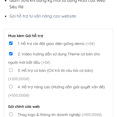
Giảm 50% khi đăng ký mới sử dụng Host của Web
Siêu Rẻ
Gói hỗ trợ tư vấn nâng cao website
Mua kèm Gói hỗ trợ
1. Hỗ trợ cài đặt giao diện giống demo
(+0₫)
2. Video hướng dẫn sử dụng Theme cơ bản cho
người mới bắt đầu
(+0₫)
3. Hỗ trợ cơ bản (Chỉ trả lời câu hỏi cơ bản)
(+200,000₫)
4. Hỗ trợ nâng cao (Hướng dẫn giải quyết vấn đề)
(+500,000₫)
Gói chỉnh sửa web
Thay logo & thông tin doanh nghiệp
(+100,000₫)