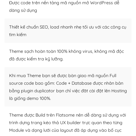
Được code trên nền tảng mã nguồn mở WordPress dễ
Dễ dàng tùy chỉnh trên WordPress
dàng sử dụng
– Sở hữu một cộng đồng lớn, sẵn sàng hỗ trợ
Thiết kế chuẩn SEO, load nhanh nhẹ tối ưu với các công cụ
WordPress là nơi lưu trữ cho một diễn đàn cộng đồng
tìm kiếm
khổng lồ được kiểm duyệt bởi các nhân viên và những
người cuồng tín WordPress.
Theme sạch hoàn toàn 100% không virus, không mã độc
đã được kiểm tra kỹ lưỡng.
Nếu bạn gặp khó khăn, bạn có thể lên mạng và tìm
kiếm những cộng đồng WordPress, họ sẽ giúp bạn trả
lời, giải đáp vấn đề của bạn.
Khi mua Theme bạn sẽ được bàn giao mã nguồn Full
source code bao gồm: Code + Database được nhân bản
Cộng đồng sử dụng WordPress sẵn sàng hỗ trợ bạn
bằng plugin duplicator bạn chỉ việc đăt cài đặt lên Hosting
là giống demo 100%.
– Đa dạng plugin và themes
Plugin mở rộng là thành phần cài đặt thêm vào
Theme được Build trên Flatsome nên dễ dàng sử dụng với
WordPress để tăng thêm các tính năng cần thiết. Có
trình dựng trang kéo thả UX builder trực quan theo từng
nhiều plugin trả phí hoặc miễn phí.
Module và dạng lưới của layout đã áp dụng vào bố cục