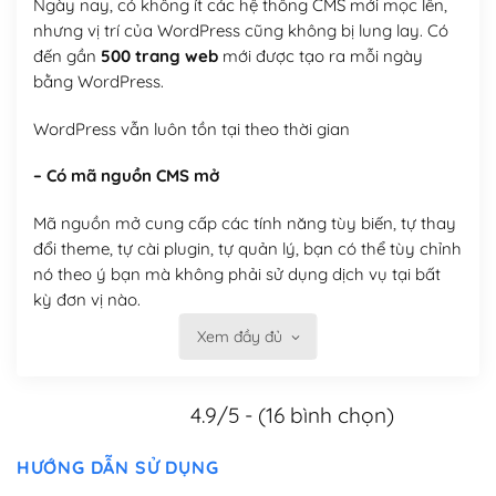
Ngày nay, có không ít các hệ thống CMS mới mọc lên,
nhưng vị trí của WordPress cũng không bị lung lay. Có
đến gần
500 trang web
mới được tạo ra mỗi ngày
bằng WordPress.
WordPress vẫn luôn tồn tại theo thời gian
– Có mã nguồn CMS mở
Mã nguồn mở cung cấp các tính năng tùy biến, tự thay
đổi theme, tự cài plugin, tự quản lý, bạn có thể tùy chỉnh
nó theo ý bạn mà không phải sử dụng dịch vụ tại bất
kỳ đơn vị nào.
Xem đầy đủ
Việc của bạn là đăng ký một tên miền và hosting để
chạy WordPress.
4.9/5 - (16 bình chọn)
Có thể tùy biến trên website WordPress
– Thân thiện với công cụ tìm kiếm
HƯỚNG DẪN SỬ DỤNG