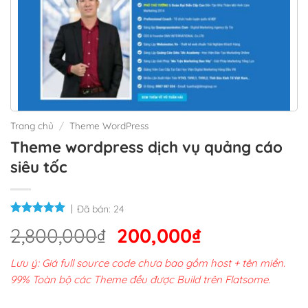
Trang chủ
/
Theme WordPress
Theme wordpress dịch vụ quảng cáo
siêu tốc
Đã bán:
24
Giá
Giá
2,800,000
₫
200,000
₫
gốc
hiện
Lưu ý: Giá full source code chưa bao gồm host + tên miền.
là:
tại
99% Toàn bộ các Theme đều được Build trên Flatsome.
2,800,000₫.
là: