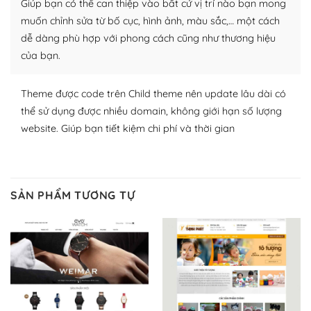
Giúp bạn có thể can thiệp vào bất cứ vị trí nào bạn mong
lập website của mình.
muốn chỉnh sửa từ bố cục, hình ảnh, màu sắc,… một cách
WordPress đa dạng plugin và themes
dễ dàng phù hợp với phong cách cũng như thương hiệu
của bạn.
– Dễ sử dụng
Với mọi Hosting bất kỳ thì WordPress đều có thể dễ
Theme được code trên Child theme nên update lâu dài có
dàng thiết lập vì thực tế nó đã cung cấp khoảng 60%
thể sử dụng được nhiều domain, không giới hạn số lượng
toàn bộ web.
website. Giúp bạn tiết kiệm chi phí và thời gian
Và bạn có toàn quyền tự do khi quyết định nơi lưu trữ
trang web WordPress của bạn.
SẢN PHẨM TƯƠNG TỰ
Dễ dàng lựa chọn Hosting cho website WordPress
– Bảo mật cực tốt
Vì WordPress hiện là nền tảng xây dựng trang web và
blog lớn nhất trên thế giới, quan trọng nhất là bảo vệ
nội dung của mình khỏi các cuộc tấn công spam.