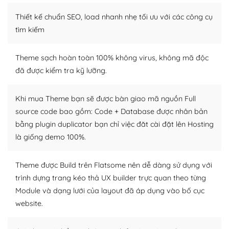
Thiết kế chuẩn SEO, load nhanh nhẹ tối ưu với các công cụ
WordPress là nơi lưu trữ cho một diễn đàn cộng đồng
khổng lồ được kiểm duyệt bởi các nhân viên và những
tìm kiếm
người cuồng tín WordPress.
Theme sạch hoàn toàn 100% không virus, không mã độc
Nếu bạn gặp khó khăn, bạn có thể lên mạng và tìm
đã được kiểm tra kỹ lưỡng.
kiếm những cộng đồng WordPress, họ sẽ giúp bạn trả
lời, giải đáp vấn đề của bạn.
Khi mua Theme bạn sẽ được bàn giao mã nguồn Full
Cộng đồng sử dụng WordPress sẵn sàng hỗ trợ bạn
source code bao gồm: Code + Database được nhân bản
bằng plugin duplicator bạn chỉ việc đăt cài đặt lên Hosting
– Đa dạng plugin và themes
là giống demo 100%.
Plugin mở rộng là thành phần cài đặt thêm vào
WordPress để tăng thêm các tính năng cần thiết. Có
Theme được Build trên Flatsome nên dễ dàng sử dụng với
nhiều plugin trả phí hoặc miễn phí.
trình dựng trang kéo thả UX builder trực quan theo từng
Module và dạng lưới của layout đã áp dụng vào bố cục
Nhờ lượng người dùng đông đảo, thư viện themes và
website.
plugin của WordPress rất phong phú. Bạn có thể thỏa
thích chọn lựa plugin và themes phù hợp cho mục đích