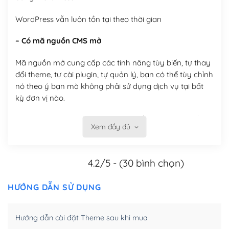
WordPress vẫn luôn tồn tại theo thời gian
– Có mã nguồn CMS mở
Mã nguồn mở cung cấp các tính năng tùy biến, tự thay
đổi theme, tự cài plugin, tự quản lý, bạn có thể tùy chỉnh
nó theo ý bạn mà không phải sử dụng dịch vụ tại bất
kỳ đơn vị nào.
Việc của bạn là đăng ký một tên miền và hosting để
Xem đầy đủ
chạy WordPress.
Có thể tùy biến trên website WordPress
4.2/5 - (30 bình chọn)
– Thân thiện với công cụ tìm kiếm
HƯỚNG DẪN SỬ DỤNG
WordPress được thiết kế để thân thiện với SEO vì
WordPress bao gồm nhiều công cụ và plugin để tối ưu
Hướng dẫn cài đặt Theme sau khi mua
hóa nội dung cho SEO.