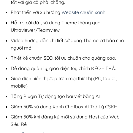
tốt với giá cả phải chăng.
Phát triển với xu hướng
Website chuẩn xanh
Hỗ trợ cài đặt, sử dụng Theme thông qua
Ultraviewer/Teamview
Video hướng dẫn chi tiết sử dụng Theme cơ bản cho
người mới
Thiết kế chuẩn SEO, tối ưu chuẩn cho quảng cáo.
Dễ dàng quản lý, giao diện tùy chỉnh KÉO – THẢ.
Giao diện hiển thị đẹp trên mọi thiết bị (PC, tablet,
mobile).
Tặng Plugin Tự động tạo bài viết bằng AI
Giảm 50% sử dụng Xanh Chatbox AI Trợ Lý CSKH
Giảm 50% khi đăng ký mới sử dụng Host của Web
Siêu Rẻ