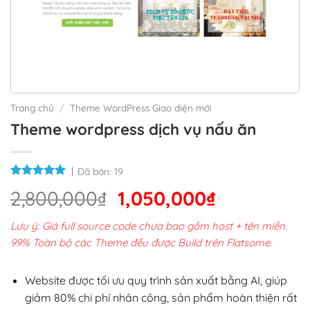
Trang chủ
/
Theme WordPress Giao diện mới
Theme wordpress dịch vụ nấu ăn
Đã bán:
19
Giá
Giá
2,800,000
₫
1,050,000
₫
gốc
hiện
Lưu ý: Giá full source code chưa bao gồm host + tên miền.
là:
tại
99% Toàn bộ các Theme đều được Build trên Flatsome.
2,800,000₫.
là:
1,050,000₫
Website được tối ưu quy trình sản xuất bằng AI, giúp
giảm 80% chi phí nhân công, sản phẩm hoàn thiện rất