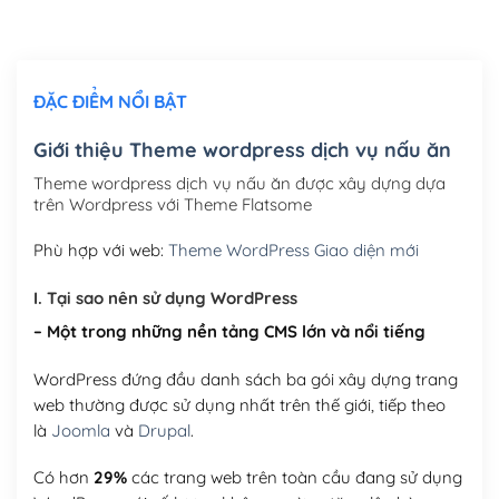
Chỉnh sửa site theo yêu cầu tuỳ chọn
(+2,000,000₫)
ĐẶC ĐIỂM NỔI BẬT
Mua thêm Host + Tên miền
Tên miền quốc tế .com .net .org (1 năm)
(+300,000₫)
Giới thiệu Theme wordpress dịch vụ nấu ăn
Tên miền Việt Nam .vn (1 năm)
(+550,000₫)
Theme wordpress dịch vụ nấu ăn được xây dựng dựa
trên Wordpress với Theme Flatsome
Hosting 2GB SSD (1 năm)
(+450,000₫)
Phù hợp với web:
Theme WordPress Giao diện mới
Hosting 3GB SSD (1 năm)
(+550,000₫)
I. Tại sao nên sử dụng WordPress
Hosting 5GB SSD (1 năm)
(+650,000₫)
– Một trong những nền tảng CMS lớn và nổi tiếng
Hosting 8GB SSD (1 năm)
(+950,000₫)
WordPress đứng đầu danh sách ba gói xây dựng trang
web thường được sử dụng nhất trên thế giới, tiếp theo
là
Joomla
và
Drupal
.
Có hơn
29%
các trang web trên toàn cầu đang sử dụng