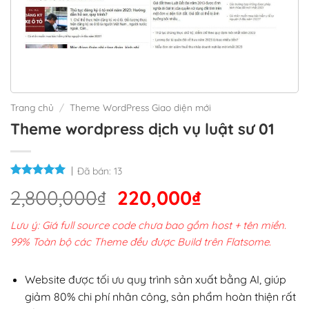
Trang chủ
/
Theme WordPress Giao diện mới
Theme wordpress dịch vụ luật sư 01
Đã bán:
13
Giá
Giá
2,800,000
₫
220,000
₫
gốc
hiện
Lưu ý: Giá full source code chưa bao gồm host + tên miền.
là:
tại
99% Toàn bộ các Theme đều được Build trên Flatsome.
2,800,000₫.
là:
220,000₫.
Website được tối ưu quy trình sản xuất bằng AI, giúp
giảm 80% chi phí nhân công, sản phẩm hoàn thiện rất