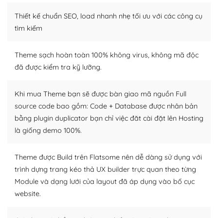
– Sở hữu một cộng đồng lớn, sẵn sàng hỗ trợ
Thiết kế chuẩn SEO, load nhanh nhẹ tối ưu với các công cụ
WordPress là nơi lưu trữ cho một diễn đàn cộng đồng
tìm kiếm
khổng lồ được kiểm duyệt bởi các nhân viên và những
người cuồng tín WordPress.
Theme sạch hoàn toàn 100% không virus, không mã độc
đã được kiểm tra kỹ lưỡng.
Nếu bạn gặp khó khăn, bạn có thể lên mạng và tìm
kiếm những cộng đồng WordPress, họ sẽ giúp bạn trả
lời, giải đáp vấn đề của bạn.
Khi mua Theme bạn sẽ được bàn giao mã nguồn Full
source code bao gồm: Code + Database được nhân bản
Cộng đồng sử dụng WordPress sẵn sàng hỗ trợ bạn
bằng plugin duplicator bạn chỉ việc đăt cài đặt lên Hosting
là giống demo 100%.
– Đa dạng plugin và themes
Plugin mở rộng là thành phần cài đặt thêm vào
Theme được Build trên Flatsome nên dễ dàng sử dụng với
WordPress để tăng thêm các tính năng cần thiết. Có
trình dựng trang kéo thả UX builder trực quan theo từng
nhiều plugin trả phí hoặc miễn phí.
Module và dạng lưới của layout đã áp dụng vào bố cục
website.
Nhờ lượng người dùng đông đảo, thư viện themes và
plugin của WordPress rất phong phú. Bạn có thể thỏa