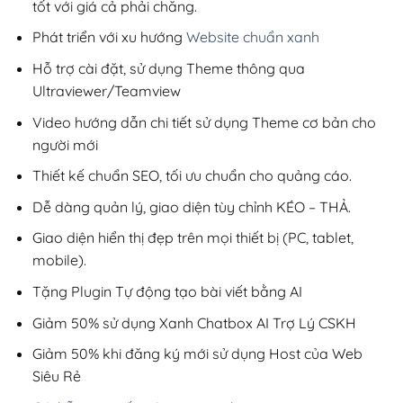
tốt với giá cả phải chăng.
Phát triển với xu hướng
Website chuẩn xanh
Hỗ trợ cài đặt, sử dụng Theme thông qua
Ultraviewer/Teamview
Video hướng dẫn chi tiết sử dụng Theme cơ bản cho
người mới
Thiết kế chuẩn SEO, tối ưu chuẩn cho quảng cáo.
Dễ dàng quản lý, giao diện tùy chỉnh KÉO – THẢ.
Giao diện hiển thị đẹp trên mọi thiết bị (PC, tablet,
mobile).
Tặng Plugin Tự động tạo bài viết bằng AI
Giảm 50% sử dụng Xanh Chatbox AI Trợ Lý CSKH
Giảm 50% khi đăng ký mới sử dụng Host của Web
Siêu Rẻ