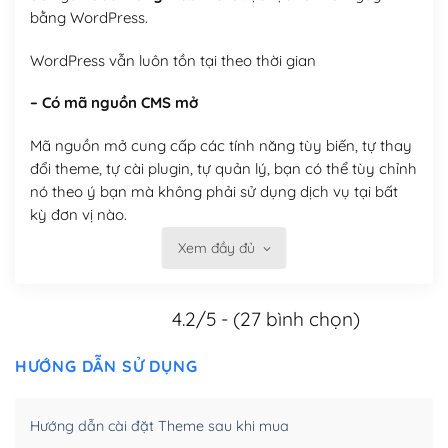
bằng WordPress.
WordPress vẫn luôn tồn tại theo thời gian
– Có mã nguồn CMS mở
Mã nguồn mở cung cấp các tính năng tùy biến, tự thay
đổi theme, tự cài plugin, tự quản lý, bạn có thể tùy chỉnh
nó theo ý bạn mà không phải sử dụng dịch vụ tại bất
kỳ đơn vị nào.
Xem đầy đủ
Việc của bạn là đăng ký một tên miền và hosting để
chạy WordPress.
4.2/5 - (27 bình chọn)
Có thể tùy biến trên website WordPress
– Thân thiện với công cụ tìm kiếm
HƯỚNG DẪN SỬ DỤNG
WordPress được thiết kế để thân thiện với SEO vì
Hướng dẫn cài đặt Theme sau khi mua
WordPress bao gồm nhiều công cụ và plugin để tối ưu