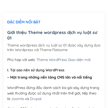
Chỉnh sửa site theo yêu cầu tuỳ chọn
(+2,000,000₫)
ĐẶC ĐIỂM NỔI BẬT
Mua thêm Host + Tên miền
Tên miền quốc tế .com .net .org (1 năm)
(+300,000₫)
Giới thiệu Theme wordpress dịch vụ luật sư
01
Tên miền Việt Nam .vn (1 năm)
(+550,000₫)
Theme wordpress dịch vụ luật sư 01 được xây dựng dựa
Hosting 2GB SSD (1 năm)
(+450,000₫)
trên Wordpress với Theme Flatsome
Hosting 3GB SSD (1 năm)
(+550,000₫)
Phù hợp với web:
Theme WordPress Giao diện mới
Hosting 5GB SSD (1 năm)
(+650,000₫)
I. Tại sao nên sử dụng WordPress
– Một trong những nền tảng CMS lớn và nổi tiếng
Hosting 8GB SSD (1 năm)
(+950,000₫)
WordPress đứng đầu danh sách ba gói xây dựng trang
web thường được sử dụng nhất trên thế giới, tiếp theo
là
Joomla
và
Drupal
.