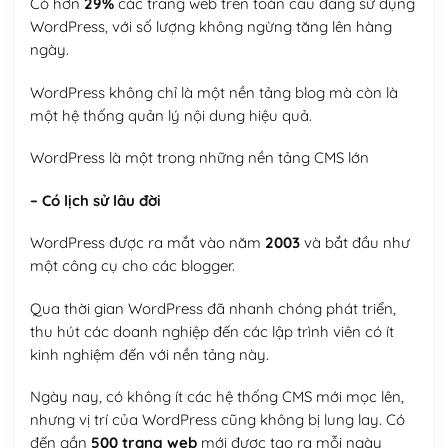
Có hơn
29%
các trang web trên toàn cầu đang sử dụng
WordPress, với số lượng không ngừng tăng lên hàng
ngày.
WordPress không chỉ là một nền tảng blog mà còn là
một hệ thống quản lý nội dung hiệu quả.
WordPress là một trong những nền tảng CMS lớn
– Có lịch sử lâu đời
WordPress được ra mắt vào năm
2003
và bắt đầu như
một công cụ cho các blogger.
Qua thời gian WordPress đã nhanh chóng phát triển,
thu hút các doanh nghiệp đến các lập trình viên có ít
kinh nghiệm đến với nền tảng này.
Ngày nay, có không ít các hệ thống CMS mới mọc lên,
nhưng vị trí của WordPress cũng không bị lung lay. Có
đến gần
500 trang web
mới được tạo ra mỗi ngày