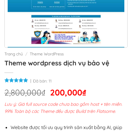
Trang chủ
/
Theme WordPress
Theme wordpress dịch vụ bảo vệ
Đã bán:
11
Giá
Giá
2,800,000
₫
200,000
₫
gốc
hiện
Lưu ý: Giá full source code chưa bao gồm host + tên miền.
là:
tại
99% Toàn bộ các Theme đều được Build trên Flatsome.
2,800,000₫.
là:
200,000₫.
Website được tối ưu quy trình sản xuất bằng AI, giúp