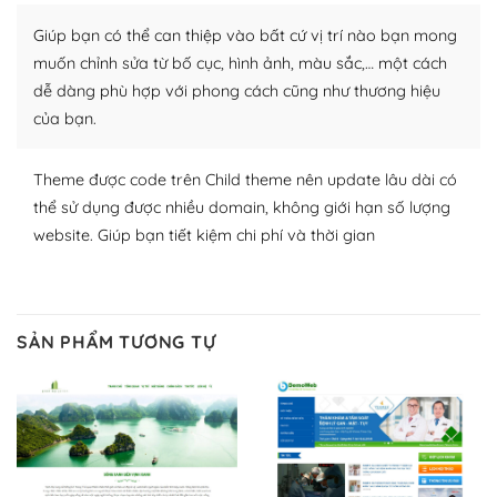
thích chọn lựa plugin và themes phù hợp cho mục đích
Giúp bạn có thể can thiệp vào bất cứ vị trí nào bạn mong
lập website của mình.
muốn chỉnh sửa từ bố cục, hình ảnh, màu sắc,… một cách
WordPress đa dạng plugin và themes
dễ dàng phù hợp với phong cách cũng như thương hiệu
của bạn.
– Dễ sử dụng
Với mọi Hosting bất kỳ thì WordPress đều có thể dễ
Theme được code trên Child theme nên update lâu dài có
dàng thiết lập vì thực tế nó đã cung cấp khoảng 60%
thể sử dụng được nhiều domain, không giới hạn số lượng
toàn bộ web.
website. Giúp bạn tiết kiệm chi phí và thời gian
Và bạn có toàn quyền tự do khi quyết định nơi lưu trữ
trang web WordPress của bạn.
SẢN PHẨM TƯƠNG TỰ
Dễ dàng lựa chọn Hosting cho website WordPress
– Bảo mật cực tốt
Vì WordPress hiện là nền tảng xây dựng trang web và
blog lớn nhất trên thế giới, quan trọng nhất là bảo vệ
nội dung của mình khỏi các cuộc tấn công spam.