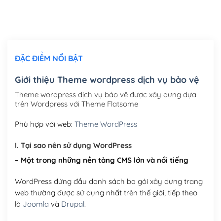
Thiết kế logo đơn giản để đăng web
(+300,000₫)
Chỉnh sửa site theo yêu cầu tuỳ chọn
(+2,000,000₫)
ĐẶC ĐIỂM NỔI BẬT
Mua thêm Host + Tên miền
Tên miền quốc tế .com .net .org (1 năm)
(+300,000₫)
Giới thiệu Theme wordpress dịch vụ bảo vệ
Tên miền Việt Nam .vn (1 năm)
(+550,000₫)
Theme wordpress dịch vụ bảo vệ được xây dựng dựa
trên Wordpress với Theme Flatsome
Hosting 2GB SSD (1 năm)
(+450,000₫)
Phù hợp với web:
Theme WordPress
Hosting 3GB SSD (1 năm)
(+550,000₫)
I. Tại sao nên sử dụng WordPress
Hosting 5GB SSD (1 năm)
(+650,000₫)
– Một trong những nền tảng CMS lớn và nổi tiếng
Hosting 8GB SSD (1 năm)
(+950,000₫)
WordPress đứng đầu danh sách ba gói xây dựng trang
web thường được sử dụng nhất trên thế giới, tiếp theo
là
Joomla
và
Drupal
.