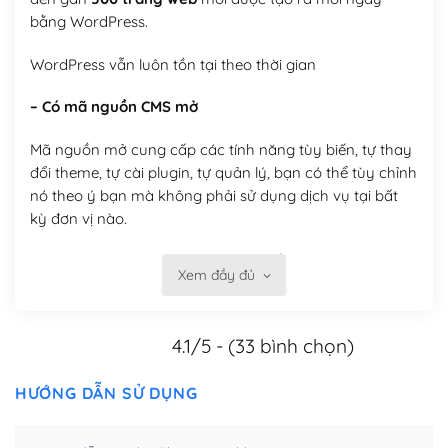
bằng WordPress.
WordPress vẫn luôn tồn tại theo thời gian
– Có mã nguồn CMS mở
Mã nguồn mở cung cấp các tính năng tùy biến, tự thay
đổi theme, tự cài plugin, tự quản lý, bạn có thể tùy chỉnh
nó theo ý bạn mà không phải sử dụng dịch vụ tại bất
kỳ đơn vị nào.
Việc của bạn là đăng ký một tên miền và hosting để
Xem đầy đủ
chạy WordPress.
Có thể tùy biến trên website WordPress
4.1/5 - (33 bình chọn)
– Thân thiện với công cụ tìm kiếm
HƯỚNG DẪN SỬ DỤNG
WordPress được thiết kế để thân thiện với SEO vì
WordPress bao gồm nhiều công cụ và plugin để tối ưu