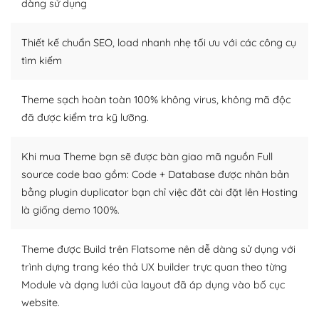
dàng sử dụng
– Sở hữu một cộng đồng lớn, sẵn sàng hỗ trợ
Thiết kế chuẩn SEO, load nhanh nhẹ tối ưu với các công cụ
WordPress là nơi lưu trữ cho một diễn đàn cộng đồng
khổng lồ được kiểm duyệt bởi các nhân viên và những
tìm kiếm
người cuồng tín WordPress.
Theme sạch hoàn toàn 100% không virus, không mã độc
Nếu bạn gặp khó khăn, bạn có thể lên mạng và tìm
đã được kiểm tra kỹ lưỡng.
kiếm những cộng đồng WordPress, họ sẽ giúp bạn trả
lời, giải đáp vấn đề của bạn.
Khi mua Theme bạn sẽ được bàn giao mã nguồn Full
Cộng đồng sử dụng WordPress sẵn sàng hỗ trợ bạn
source code bao gồm: Code + Database được nhân bản
bằng plugin duplicator bạn chỉ việc đăt cài đặt lên Hosting
– Đa dạng plugin và themes
là giống demo 100%.
Plugin mở rộng là thành phần cài đặt thêm vào
WordPress để tăng thêm các tính năng cần thiết. Có
Theme được Build trên Flatsome nên dễ dàng sử dụng với
nhiều plugin trả phí hoặc miễn phí.
trình dựng trang kéo thả UX builder trực quan theo từng
Module và dạng lưới của layout đã áp dụng vào bố cục
Nhờ lượng người dùng đông đảo, thư viện themes và
website.
plugin của WordPress rất phong phú. Bạn có thể thỏa