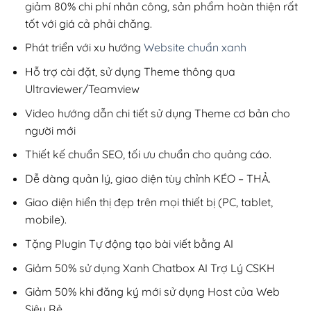
giảm 80% chi phí nhân công, sản phẩm hoàn thiện rất
tốt với giá cả phải chăng.
Phát triển với xu hướng
Website chuẩn xanh
Hỗ trợ cài đặt, sử dụng Theme thông qua
Ultraviewer/Teamview
Video hướng dẫn chi tiết sử dụng Theme cơ bản cho
người mới
Thiết kế chuẩn SEO, tối ưu chuẩn cho quảng cáo.
Dễ dàng quản lý, giao diện tùy chỉnh KÉO – THẢ.
Giao diện hiển thị đẹp trên mọi thiết bị (PC, tablet,
mobile).
Tặng Plugin Tự động tạo bài viết bằng AI
Giảm 50% sử dụng Xanh Chatbox AI Trợ Lý CSKH
Giảm 50% khi đăng ký mới sử dụng Host của Web
Siêu Rẻ