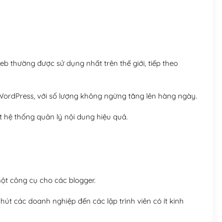
Hosting 8GB SSD (1 nă
 thường được sử dụng nhất trên thế giới, tiếp theo
ordPress, với số lượng không ngừng tăng lên hàng ngày.
 hệ thống quản lý nội dung hiệu quả.
t công cụ cho các blogger.
út các doanh nghiệp đến các lập trình viên có ít kinh