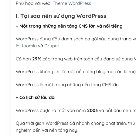
Phù hợp với web:
Theme WordPress
I. Tại sao nên sử dụng WordPress
– Một trong những nền tảng CMS lớn và nổi tiếng
WordPress đứng đầu danh sách ba gói xây dựng trang web
là
Joomla
và
Drupal
.
Có hơn
29%
các trang web trên toàn cầu đang sử dụng W
WordPress không chỉ là một nền tảng blog mà còn là một
WordPress là một trong những nền tảng CMS lớn
– Có lịch sử lâu đời
WordPress được ra mắt vào năm
2003
và bắt đầu như mộ
Qua thời gian WordPress đã nhanh chóng phát triển, thu h
nghiệm đến với nền tảng này.