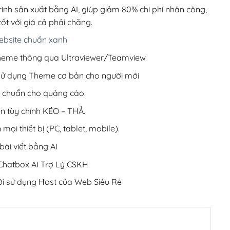
200,000₫.
rình sản xuất bằng AI, giúp giảm 80% chi phí nhân công,
ốt với giá cả phải chăng.
bsite chuẩn xanh
 Theme thông qua Ultraviewer/Teamview
 sử dụng Theme cơ bản cho người mới
ưu chuẩn cho quảng cáo.
ện tùy chỉnh KÉO – THẢ.
 mọi thiết bị (PC, tablet, mobile).
ài viết bằng AI
hatbox AI Trợ Lý CSKH
i sử dụng Host của Web Siêu Rẻ