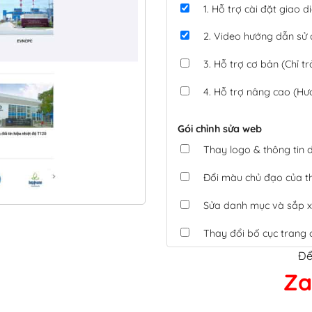
1. Hỗ trợ cài đặt giao
2. Video hướng dẫn sử
3. Hỗ trợ cơ bản (Chỉ tr
4. Hỗ trợ nâng cao (Hư
Gói chỉnh sửa web
Thay logo & thông tin
Đổi màu chủ đạo của 
Sửa danh mục và sắp x
Thay đổi bố cục trang 
Để
Tích hợp thanh toán 
Za
Xác minh Website, liên