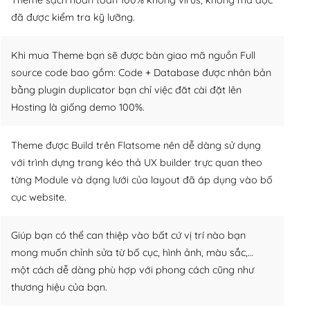
đã được kiểm tra kỹ lưỡng.
Khi mua Theme bạn sẽ được bàn giao mã nguồn Full
source code bao gồm: Code + Database được nhân bản
bằng plugin duplicator bạn chỉ việc đăt cài đặt lên
Hosting là giống demo 100%.
Theme được Build trên Flatsome nên dễ dàng sử dụng
với trình dựng trang kéo thả UX builder trực quan theo
từng Module và dạng lưới của layout đã áp dụng vào bố
cục website.
Giúp bạn có thể can thiệp vào bất cứ vị trí nào bạn
mong muốn chỉnh sửa từ bố cục, hình ảnh, màu sắc,…
một cách dễ dàng phù hợp với phong cách cũng như
thương hiệu của bạn.