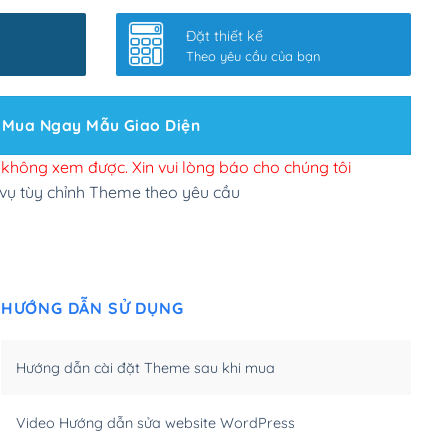
nhanh
(+0₫)
Đặt thiết kế
ở slider chính
(+200,000₫)
Theo yêu cầu của bạn
 bộ site theo yêu cầu
(+150,000₫)
Mua Ngay Mẫu Giao Diện
 site Wordpress
(+100,000₫)
n để đăng web
(+300,000₫)
i không xem được. Xin vui lòng báo cho chúng tôi
 vụ tùy chỉnh Theme theo yêu cầu
u cầu tuỳ chọn
(+2,000,000₫)
.net .org (1 năm)
(+300,000₫)
HƯỚNG DẪN SỬ DỤNG
(1 năm)
(+550,000₫)
m)
(+450,000₫)
Hướng dẫn cài đặt Theme sau khi mua
m)
(+550,000₫)
Video Hướng dẫn sửa website WordPress
m)
(+650,000₫)