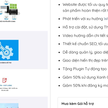
Website được tối ưu quy t
sản phẩm hoàn thiện rất t
Phát triển với xu hướng
We
Hỗ trợ cài đặt, sử dụng
Video hướng dẫn chi tiết
Thiết kế chuẩn SEO, tối 
Dễ dàng quản lý, giao di
Giao diện hiển thị đẹp trên
Tặng Plugin Tự động tạo b
Giảm 50% sử dụng Xanh C
Giảm 50% khi đăng ký mớ
Mua kèm Gói hỗ trợ