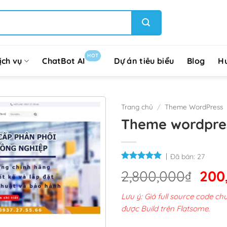
HOT
ịch vụ
ChatBot AI
Dự án tiêu biểu
Blog
H
Trang chủ
/
Theme WordPress
Theme wordpres
Đã bán:
27
Giá
2,800,000
₫
200
gốc
Lưu ý: Giá full source code 
là:
được Build trên Flatsome.
2,8