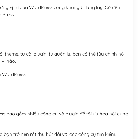
ng vị trí của WordPress cũng không bị lung lay. Có đến
dPress.
 theme, tự cài plugin, tự quản lý, bạn có thể tùy chỉnh nó
 vị nào.
y WordPress.
ess bao gồm nhiều công cụ và plugin để tối ưu hóa nội dung
 bạn trở nên rất thu hút đối với các công cụ tìm kiếm.