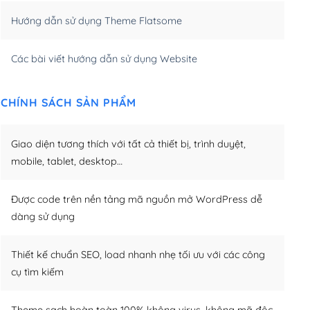
Hướng dẫn sử dụng Theme Flatsome
m)
(+950,000₫)
Các bài viết hướng dẫn sử dụng Website
CHÍNH SÁCH SẢN PHẨM
Giao diện tương thích với tất cả thiết bị, trình duyệt,
mobile, tablet, desktop…
Được code trên nền tảng mã nguồn mở WordPress dễ
dàng sử dụng
Thiết kế chuẩn SEO, load nhanh nhẹ tối ưu với các công
cụ tìm kiếm
Theme sạch hoàn toàn 100% không virus, không mã độc