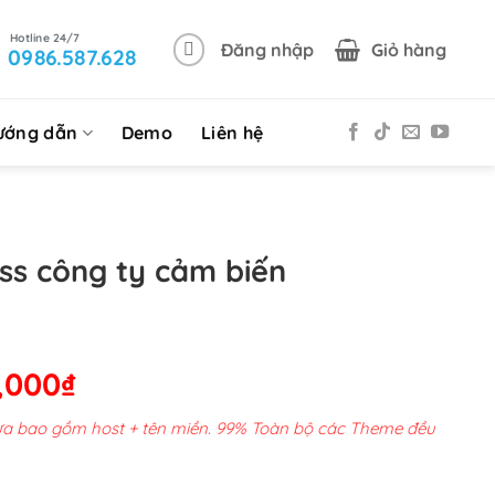
Đăng nhập
Giỏ hàng
0986.587.628
ướng dẫn
Demo
Liên hệ
s công ty cảm biến
Giá
,000
₫
hiện
chưa bao gồm host + tên miền. 99% Toàn bộ các Theme đều
tại
00,000₫.
là: