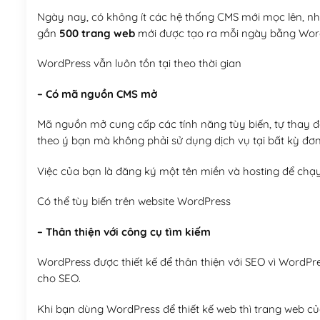
Ngày nay, có không ít các hệ thống CMS mới mọc lên, như
gần
500 trang web
mới được tạo ra mỗi ngày bằng Wor
WordPress vẫn luôn tồn tại theo thời gian
– Có mã nguồn CMS mở
Mã nguồn mở cung cấp các tính năng tùy biến, tự thay đổi
theo ý bạn mà không phải sử dụng dịch vụ tại bất kỳ đơn
Việc của bạn là đăng ký một tên miền và hosting để chạ
Có thể tùy biến trên website WordPress
– Thân thiện với công cụ tìm kiếm
WordPress được thiết kế để thân thiện với SEO vì WordPr
cho SEO.
Khi bạn dùng WordPress để thiết kế web thì trang web của