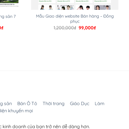
Mẫu Giao diện website Bán hàng – Đồng
ng sản 7
phục
Giá
Giá
Giá
0
₫
1,200,000
₫
99,000
₫
hiện
gốc
hiện
tại
là:
tại
000₫.
là:
1,200,000₫.
là:
99,000₫.
99,000₫.
g sản
Bán Ô Tô
Thời trang
Giáo Dục
Làm
diện khuyến mại
ệc kinh doanh của bạn trở nên dễ dàng hơn.