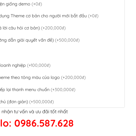
 diện giống demo
(+0₫)
 dụng Theme cơ bản cho người mới bắt đầu
(+0₫)
ả lời câu hỏi cơ bản)
(+200,000₫)
ớng dẫn giải quyết vấn đề)
(+500,000₫)
 doanh nghiệp
(+100,000₫)
theme theo tông màu của logo
(+200,000₫)
ếp lại thanh menu chuẩn
(+300,000₫)
chủ (đơn giản)
(+500,000₫)
 nhận tư vấn và ưu đãi tốt nhất
QR Code ngân hàng
(+100,000₫)
lo: 0986.587.628
 kết google, cập nhật sitemap
(+50,000₫)