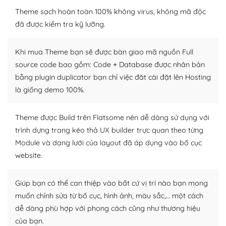
WordPress là nơi lưu trữ cho một diễn đàn cộng đồng
Theme sạch hoàn toàn 100% không virus, không mã độc
khổng lồ được kiểm duyệt bởi các nhân viên và những
đã được kiểm tra kỹ lưỡng.
người cuồng tín WordPress.
Khi mua Theme bạn sẽ được bàn giao mã nguồn Full
Nếu bạn gặp khó khăn, bạn có thể lên mạng và tìm
source code bao gồm: Code + Database được nhân bản
kiếm những cộng đồng WordPress, họ sẽ giúp bạn trả
bằng plugin duplicator bạn chỉ việc đăt cài đặt lên Hosting
lời, giải đáp vấn đề của bạn.
là giống demo 100%.
Cộng đồng sử dụng WordPress sẵn sàng hỗ trợ bạn
Theme được Build trên Flatsome nên dễ dàng sử dụng với
– Đa dạng plugin và themes
trình dựng trang kéo thả UX builder trực quan theo từng
Module và dạng lưới của layout đã áp dụng vào bố cục
Plugin mở rộng là thành phần cài đặt thêm vào
WordPress để tăng thêm các tính năng cần thiết. Có
website.
nhiều plugin trả phí hoặc miễn phí.
Giúp bạn có thể can thiệp vào bất cứ vị trí nào bạn mong
Nhờ lượng người dùng đông đảo, thư viện themes và
muốn chỉnh sửa từ bố cục, hình ảnh, màu sắc,… một cách
plugin của WordPress rất phong phú. Bạn có thể thỏa
dễ dàng phù hợp với phong cách cũng như thương hiệu
thích chọn lựa plugin và themes phù hợp cho mục đích
của bạn.
lập website của mình.