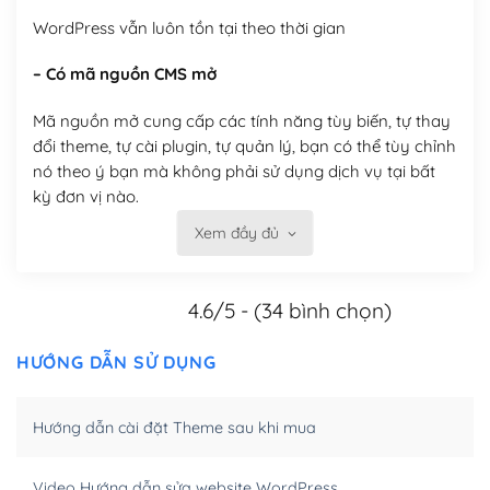
WordPress vẫn luôn tồn tại theo thời gian
– Có mã nguồn CMS mở
Mã nguồn mở cung cấp các tính năng tùy biến, tự thay
đổi theme, tự cài plugin, tự quản lý, bạn có thể tùy chỉnh
nó theo ý bạn mà không phải sử dụng dịch vụ tại bất
kỳ đơn vị nào.
Xem đầy đủ
Việc của bạn là đăng ký một tên miền và hosting để
chạy WordPress.
4.6/5 - (34 bình chọn)
Có thể tùy biến trên website WordPress
– Thân thiện với công cụ tìm kiếm
HƯỚNG DẪN SỬ DỤNG
WordPress được thiết kế để thân thiện với SEO vì
Hướng dẫn cài đặt Theme sau khi mua
WordPress bao gồm nhiều công cụ và plugin để tối ưu
hóa nội dung cho SEO.
Video Hướng dẫn sửa website WordPress