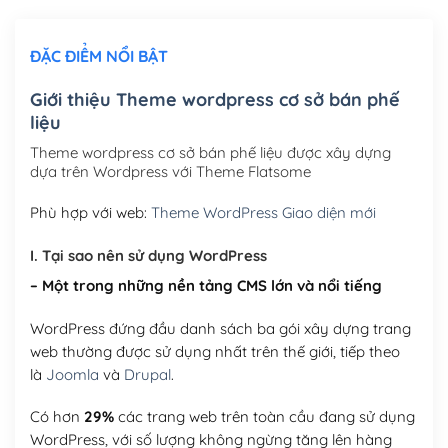
Chỉnh sửa site theo yêu cầu tuỳ chọn
(+2,000,000₫)
ĐẶC ĐIỂM NỔI BẬT
Mua thêm Host + Tên miền
Tên miền quốc tế .com .net .org (1 năm)
(+300,000₫)
Giới thiệu Theme wordpress cơ sở bán phế
liệu
Tên miền Việt Nam .vn (1 năm)
(+550,000₫)
Theme wordpress cơ sở bán phế liệu được xây dựng
Hosting 2GB SSD (1 năm)
(+450,000₫)
dựa trên Wordpress với Theme Flatsome
Hosting 3GB SSD (1 năm)
(+550,000₫)
Phù hợp với web:
Theme WordPress Giao diện mới
Hosting 5GB SSD (1 năm)
(+650,000₫)
I. Tại sao nên sử dụng WordPress
– Một trong những nền tảng CMS lớn và nổi tiếng
Hosting 8GB SSD (1 năm)
(+950,000₫)
WordPress đứng đầu danh sách ba gói xây dựng trang
web thường được sử dụng nhất trên thế giới, tiếp theo
là
Joomla
và
Drupal
.
Có hơn
29%
các trang web trên toàn cầu đang sử dụng
WordPress, với số lượng không ngừng tăng lên hàng