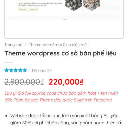
Trang chủ
/
Theme WordPress Giao diện mới
Theme wordpress cơ sở bán phế liệu
Đã bán:
25
Giá
Giá
2,800,000
₫
220,000
₫
gốc
hiện
Lưu ý: Giá full source code chưa bao gồm host + tên miền.
là:
tại
99% Toàn bộ các Theme đều được Build trên Flatsome.
2,800,000₫.
là:
220,000₫.
Website được tối ưu quy trình sản xuất bằng AI, giúp
giảm 80% chi phí nhân công, sản phẩm hoàn thiện rất