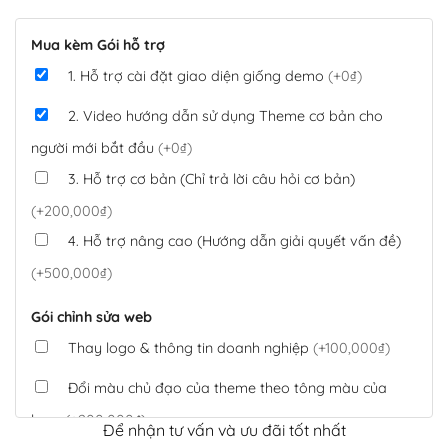
Mua kèm Gói hỗ trợ
1. Hỗ trợ cài đặt giao diện giống demo
(+0₫)
2. Video hướng dẫn sử dụng Theme cơ bản cho
người mới bắt đầu
(+0₫)
3. Hỗ trợ cơ bản (Chỉ trả lời câu hỏi cơ bản)
(+200,000₫)
4. Hỗ trợ nâng cao (Hướng dẫn giải quyết vấn đề)
(+500,000₫)
Gói chỉnh sửa web
Thay logo & thông tin doanh nghiệp
(+100,000₫)
Đổi màu chủ đạo của theme theo tông màu của
logo
(+200,000₫)
Để nhận tư vấn và ưu đãi tốt nhất