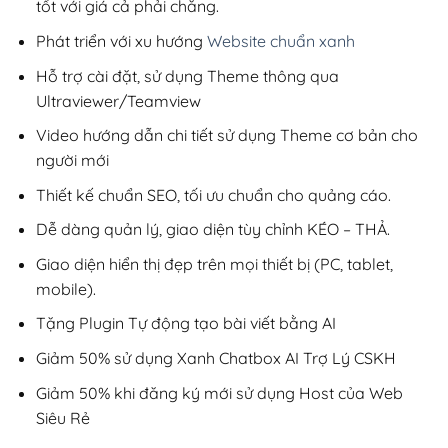
tốt với giá cả phải chăng.
Phát triển với xu hướng
Website chuẩn xanh
Hỗ trợ cài đặt, sử dụng Theme thông qua
Ultraviewer/Teamview
Video hướng dẫn chi tiết sử dụng Theme cơ bản cho
người mới
Thiết kế chuẩn SEO, tối ưu chuẩn cho quảng cáo.
Dễ dàng quản lý, giao diện tùy chỉnh KÉO – THẢ.
Giao diện hiển thị đẹp trên mọi thiết bị (PC, tablet,
mobile).
Tặng Plugin Tự động tạo bài viết bằng AI
Giảm 50% sử dụng Xanh Chatbox AI Trợ Lý CSKH
Giảm 50% khi đăng ký mới sử dụng Host của Web
Siêu Rẻ