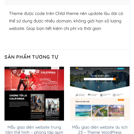
WordPress đa dạng plugin và themes
Theme được code trên Child theme nên update lâu dài có
thể sử dụng được nhiều domain, không giới hạn số lượng
– Dễ sử dụng
website. Giúp bạn tiết kiệm chi phí và thời gian
Với mọi Hosting bất kỳ thì WordPress đều có thể dễ
dàng thiết lập vì thực tế nó đã cung cấp khoảng 60%
toàn bộ web.
SẢN PHẨM TƯƠNG TỰ
Và bạn có toàn quyền tự do khi quyết định nơi lưu trữ
trang web WordPress của bạn.
Dễ dàng lựa chọn Hosting cho website WordPress
– Bảo mật cực tốt
Vì WordPress hiện là nền tảng xây dựng trang web và
blog lớn nhất trên thế giới, quan trọng nhất là bảo vệ
nội dung của mình khỏi các cuộc tấn công spam.
Mẫu giao diện website trung
Mẫu giao diện website du lịch
tâm thể hình – phòng tập gym
23 – Theme WordPress