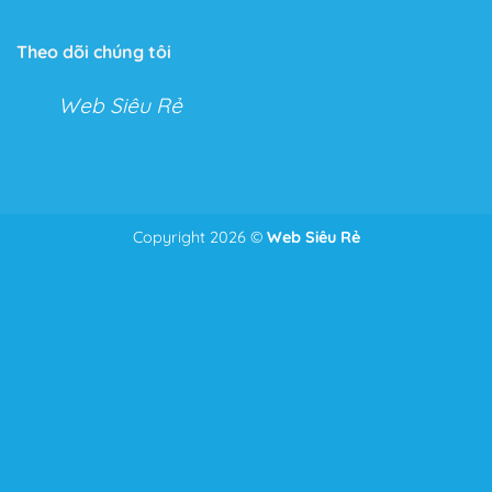
Tính năng không giới hạn
Với Flatsome, bạn có thể tha hồ tùy chỉnh mọi thứ với
Theo dõi chúng tôi
Live Theme Option Panel và Drag & Drop Header
Builder.
Web Siêu Rẻ
Hai tính năng tuyệt vời cho phép bạn kéo thả và tùy
chỉnh mọi tính năng trong cửa hàng hoặc Website của
mình.
Với tính năng này bạn có thể chỉnh sửa mọi thứ từ
Copyright 2026 ©
Web Siêu Rẻ
Để nhận tư vấn và giá tốt nhất
Zalo
0986.587.628
những điểm nhỏ nhặt nhất như căn lề, căn dòng đến bố
cục của toàn bộ trang Web.
Thêm vào đó, một tính năng ưu thích của Theme, đó là
phần Header bạn có thể chỉnh sửa mọi thứ bạn muốn
chỉ bằng cách kéo và thả như: Menu, Search Icon,
Button, Cart….
Tốc độ tải trang tối ưu
Việc không có quá nhiều dòng Code phức tạp và được