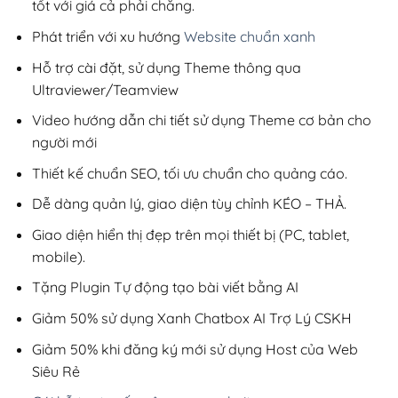
tốt với giá cả phải chăng.
Phát triển với xu hướng
Website chuẩn xanh
Hỗ trợ cài đặt, sử dụng Theme thông qua
Ultraviewer/Teamview
Video hướng dẫn chi tiết sử dụng Theme cơ bản cho
người mới
Thiết kế chuẩn SEO, tối ưu chuẩn cho quảng cáo.
Dễ dàng quản lý, giao diện tùy chỉnh KÉO – THẢ.
Giao diện hiển thị đẹp trên mọi thiết bị (PC, tablet,
mobile).
Tặng Plugin Tự động tạo bài viết bằng AI
Giảm 50% sử dụng Xanh Chatbox AI Trợ Lý CSKH
Giảm 50% khi đăng ký mới sử dụng Host của Web
Siêu Rẻ