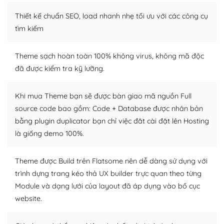
– Sở hữu một cộng đồng lớn, sẵn sàng hỗ trợ
Thiết kế chuẩn SEO, load nhanh nhẹ tối ưu với các công cụ
WordPress là nơi lưu trữ cho một diễn đàn cộng đồng
tìm kiếm
khổng lồ được kiểm duyệt bởi các nhân viên và những
người cuồng tín WordPress.
Theme sạch hoàn toàn 100% không virus, không mã độc
đã được kiểm tra kỹ lưỡng.
Nếu bạn gặp khó khăn, bạn có thể lên mạng và tìm
kiếm những cộng đồng WordPress, họ sẽ giúp bạn trả
lời, giải đáp vấn đề của bạn.
Khi mua Theme bạn sẽ được bàn giao mã nguồn Full
source code bao gồm: Code + Database được nhân bản
Cộng đồng sử dụng WordPress sẵn sàng hỗ trợ bạn
bằng plugin duplicator bạn chỉ việc đăt cài đặt lên Hosting
là giống demo 100%.
– Đa dạng plugin và themes
Plugin mở rộng là thành phần cài đặt thêm vào
Theme được Build trên Flatsome nên dễ dàng sử dụng với
WordPress để tăng thêm các tính năng cần thiết. Có
trình dựng trang kéo thả UX builder trực quan theo từng
nhiều plugin trả phí hoặc miễn phí.
Module và dạng lưới của layout đã áp dụng vào bố cục
website.
Nhờ lượng người dùng đông đảo, thư viện themes và
plugin của WordPress rất phong phú. Bạn có thể thỏa