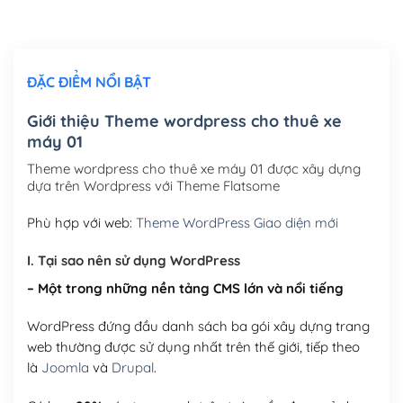
Chỉnh sửa site theo yêu cầu tuỳ chọn
(+2,000,000₫)
ĐẶC ĐIỂM NỔI BẬT
Mua thêm Host + Tên miền
Tên miền quốc tế .com .net .org (1 năm)
(+300,000₫)
Giới thiệu Theme wordpress cho thuê xe
máy 01
Tên miền Việt Nam .vn (1 năm)
(+550,000₫)
Theme wordpress cho thuê xe máy 01 được xây dựng
Hosting 2GB SSD (1 năm)
(+450,000₫)
dựa trên Wordpress với Theme Flatsome
Hosting 3GB SSD (1 năm)
(+550,000₫)
Phù hợp với web:
Theme WordPress Giao diện mới
Hosting 5GB SSD (1 năm)
(+650,000₫)
I. Tại sao nên sử dụng WordPress
– Một trong những nền tảng CMS lớn và nổi tiếng
Hosting 8GB SSD (1 năm)
(+950,000₫)
WordPress đứng đầu danh sách ba gói xây dựng trang
web thường được sử dụng nhất trên thế giới, tiếp theo
là
Joomla
và
Drupal
.