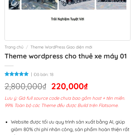
Trang chủ
/
Theme WordPress Giao diện mới
Theme wordpress cho thuê xe máy 01
Đã bán:
18
Giá
Giá
2,800,000
₫
220,000
₫
gốc
hiện
Lưu ý: Giá full source code chưa bao gồm host + tên miền.
là:
tại
99% Toàn bộ các Theme đều được Build trên Flatsome.
2,800,000₫.
là:
220,000₫.
Website được tối ưu quy trình sản xuất bằng AI, giúp
giảm 80% chi phí nhân công, sản phẩm hoàn thiện rất