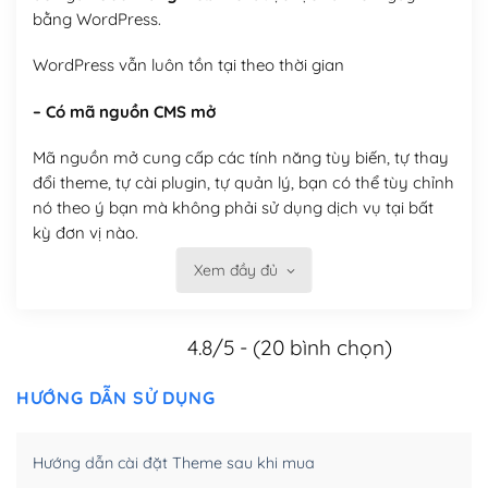
bằng WordPress.
WordPress vẫn luôn tồn tại theo thời gian
– Có mã nguồn CMS mở
Mã nguồn mở cung cấp các tính năng tùy biến, tự thay
đổi theme, tự cài plugin, tự quản lý, bạn có thể tùy chỉnh
nó theo ý bạn mà không phải sử dụng dịch vụ tại bất
kỳ đơn vị nào.
Xem đầy đủ
Việc của bạn là đăng ký một tên miền và hosting để
chạy WordPress.
4.8/5 - (20 bình chọn)
Có thể tùy biến trên website WordPress
– Thân thiện với công cụ tìm kiếm
HƯỚNG DẪN SỬ DỤNG
WordPress được thiết kế để thân thiện với SEO vì
Hướng dẫn cài đặt Theme sau khi mua
WordPress bao gồm nhiều công cụ và plugin để tối ưu