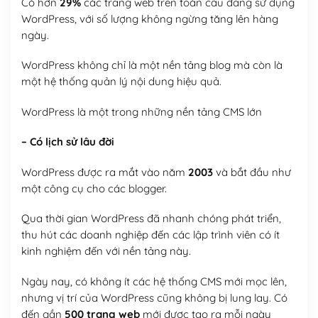
Có hơn
29%
các trang web trên toàn cầu đang sử dụng
WordPress, với số lượng không ngừng tăng lên hàng
ngày.
WordPress không chỉ là một nền tảng blog mà còn là
một hệ thống quản lý nội dung hiệu quả.
WordPress là một trong những nền tảng CMS lớn
– Có lịch sử lâu đời
WordPress được ra mắt vào năm
2003
và bắt đầu như
một công cụ cho các blogger.
Qua thời gian WordPress đã nhanh chóng phát triển,
thu hút các doanh nghiệp đến các lập trình viên có ít
kinh nghiệm đến với nền tảng này.
Ngày nay, có không ít các hệ thống CMS mới mọc lên,
nhưng vị trí của WordPress cũng không bị lung lay. Có
đến gần
500 trang web
mới được tạo ra mỗi ngày