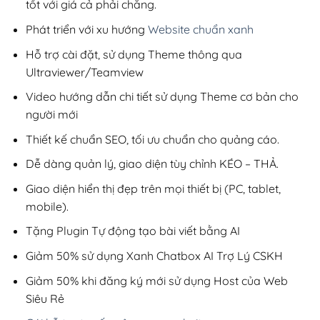
tốt với giá cả phải chăng.
Phát triển với xu hướng
Website chuẩn xanh
Hỗ trợ cài đặt, sử dụng Theme thông qua
Ultraviewer/Teamview
Video hướng dẫn chi tiết sử dụng Theme cơ bản cho
người mới
Thiết kế chuẩn SEO, tối ưu chuẩn cho quảng cáo.
Dễ dàng quản lý, giao diện tùy chỉnh KÉO – THẢ.
Giao diện hiển thị đẹp trên mọi thiết bị (PC, tablet,
mobile).
Tặng Plugin Tự động tạo bài viết bằng AI
Giảm 50% sử dụng Xanh Chatbox AI Trợ Lý CSKH
Giảm 50% khi đăng ký mới sử dụng Host của Web
Siêu Rẻ