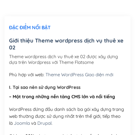
Chỉnh sửa site theo yêu cầu tuỳ chọn
(+2,000,000₫)
ĐẶC ĐIỂM NỔI BẬT
Mua thêm Host + Tên miền
Tên miền quốc tế .com .net .org (1 năm)
(+300,000₫)
Giới thiệu Theme wordpress dịch vụ thuê xe
02
Tên miền Việt Nam .vn (1 năm)
(+550,000₫)
Theme wordpress dịch vụ thuê xe 02 được xây dựng
Hosting 2GB SSD (1 năm)
(+450,000₫)
dựa trên Wordpress với Theme Flatsome
Hosting 3GB SSD (1 năm)
(+550,000₫)
Phù hợp với web:
Theme WordPress Giao diện mới
Hosting 5GB SSD (1 năm)
(+650,000₫)
I. Tại sao nên sử dụng WordPress
– Một trong những nền tảng CMS lớn và nổi tiếng
Hosting 8GB SSD (1 năm)
(+950,000₫)
WordPress đứng đầu danh sách ba gói xây dựng trang
web thường được sử dụng nhất trên thế giới, tiếp theo
là
Joomla
và
Drupal
.