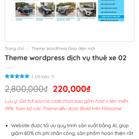
Trang chủ
/
Theme WordPress Giao diện mới
Theme wordpress dịch vụ thuê xe 02
Đã bán:
11
Giá
Giá
2,800,000
₫
220,000
₫
gốc
hiện
Lưu ý: Giá full source code chưa bao gồm host + tên miền.
là:
tại
99% Toàn bộ các Theme đều được Build trên Flatsome.
2,800,000₫.
là:
220,000₫.
Website được tối ưu quy trình sản xuất bằng AI, giúp
giảm 80% chi phí nhân công, sản phẩm hoàn thiện rất