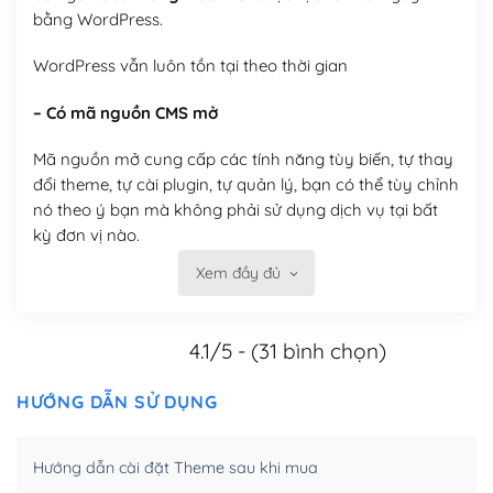
bằng WordPress.
WordPress vẫn luôn tồn tại theo thời gian
– Có mã nguồn CMS mở
Mã nguồn mở cung cấp các tính năng tùy biến, tự thay
đổi theme, tự cài plugin, tự quản lý, bạn có thể tùy chỉnh
nó theo ý bạn mà không phải sử dụng dịch vụ tại bất
kỳ đơn vị nào.
Xem đầy đủ
Việc của bạn là đăng ký một tên miền và hosting để
chạy WordPress.
4.1/5 - (31 bình chọn)
Có thể tùy biến trên website WordPress
– Thân thiện với công cụ tìm kiếm
HƯỚNG DẪN SỬ DỤNG
WordPress được thiết kế để thân thiện với SEO vì
Hướng dẫn cài đặt Theme sau khi mua
WordPress bao gồm nhiều công cụ và plugin để tối ưu