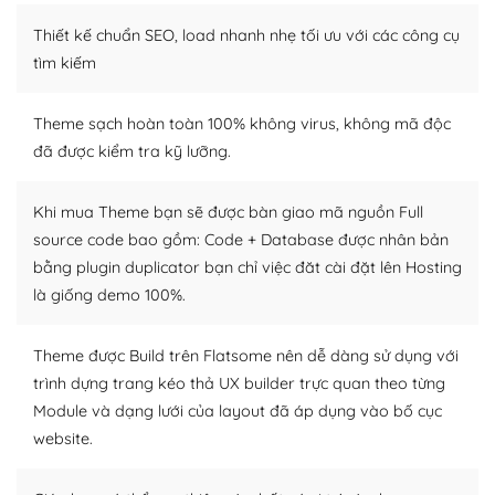
– Sở hữu một cộng đồng lớn, sẵn sàng hỗ trợ
Thiết kế chuẩn SEO, load nhanh nhẹ tối ưu với các công cụ
WordPress là nơi lưu trữ cho một diễn đàn cộng đồng
tìm kiếm
khổng lồ được kiểm duyệt bởi các nhân viên và những
người cuồng tín WordPress.
Theme sạch hoàn toàn 100% không virus, không mã độc
đã được kiểm tra kỹ lưỡng.
Nếu bạn gặp khó khăn, bạn có thể lên mạng và tìm
kiếm những cộng đồng WordPress, họ sẽ giúp bạn trả
lời, giải đáp vấn đề của bạn.
Khi mua Theme bạn sẽ được bàn giao mã nguồn Full
source code bao gồm: Code + Database được nhân bản
Cộng đồng sử dụng WordPress sẵn sàng hỗ trợ bạn
bằng plugin duplicator bạn chỉ việc đăt cài đặt lên Hosting
là giống demo 100%.
– Đa dạng plugin và themes
Plugin mở rộng là thành phần cài đặt thêm vào
Theme được Build trên Flatsome nên dễ dàng sử dụng với
WordPress để tăng thêm các tính năng cần thiết. Có
trình dựng trang kéo thả UX builder trực quan theo từng
nhiều plugin trả phí hoặc miễn phí.
Module và dạng lưới của layout đã áp dụng vào bố cục
website.
Nhờ lượng người dùng đông đảo, thư viện themes và
plugin của WordPress rất phong phú. Bạn có thể thỏa