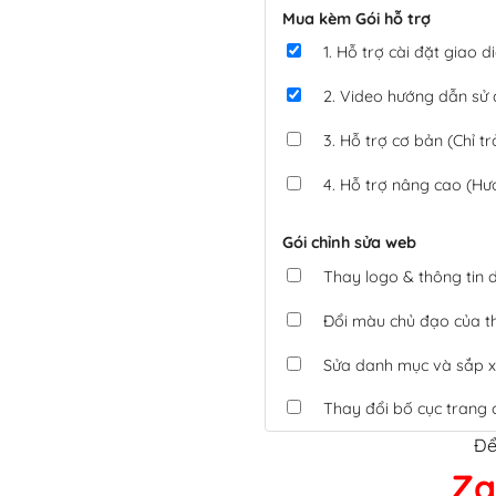
Mua kèm Gói hỗ trợ
1. Hỗ trợ cài đặt giao
2. Video hướng dẫn sử
3. Hỗ trợ cơ bản (Chỉ tr
4. Hỗ trợ nâng cao (Hư
Gói chỉnh sửa web
Thay logo & thông tin
Đổi màu chủ đạo của 
Sửa danh mục và sắp x
Thay đổi bố cục trang 
Để
Tích hợp thanh toán 
Za