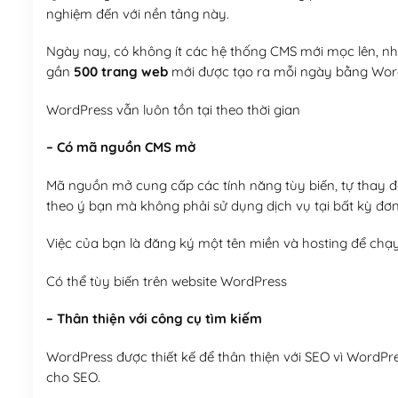
nghiệm đến với nền tảng này.
Ngày nay, có không ít các hệ thống CMS mới mọc lên, như
gần
500 trang web
mới được tạo ra mỗi ngày bằng Wor
WordPress vẫn luôn tồn tại theo thời gian
– Có mã nguồn CMS mở
Mã nguồn mở cung cấp các tính năng tùy biến, tự thay đổi
theo ý bạn mà không phải sử dụng dịch vụ tại bất kỳ đơn
Việc của bạn là đăng ký một tên miền và hosting để chạ
Có thể tùy biến trên website WordPress
– Thân thiện với công cụ tìm kiếm
WordPress được thiết kế để thân thiện với SEO vì WordPr
cho SEO.