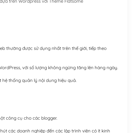
 dựa trên Wordpress với Theme Flatsome
Hosting 5GB SSD (1 nă
Hosting 8GB SSD (1 nă
 thường được sử dụng nhất trên thế giới, tiếp theo
ordPress, với số lượng không ngừng tăng lên hàng ngày.
 hệ thống quản lý nội dung hiệu quả.
t công cụ cho các blogger.
út các doanh nghiệp đến các lập trình viên có ít kinh