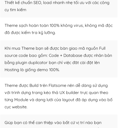
Thiết kế chuẩn SEO, load nhanh nhẹ tối ưu với các công
cụ tìm kiếm
Theme sạch hoàn toàn 100% không virus, không mã độc
đã được kiểm tra kỹ lưỡng.
Khi mua Theme bạn sẽ được bàn giao mã nguồn Full
source code bao gồm: Code + Database được nhân bản
bằng plugin duplicator bạn chỉ việc đăt cài đặt lên
Hosting là giống demo 100%.
Theme được Build trên Flatsome nên dễ dàng sử dụng
với trình dựng trang kéo thả UX builder trực quan theo
từng Module và dạng lưới của layout đã áp dụng vào bố
cục website.
Giúp bạn có thể can thiệp vào bất cứ vị trí nào bạn