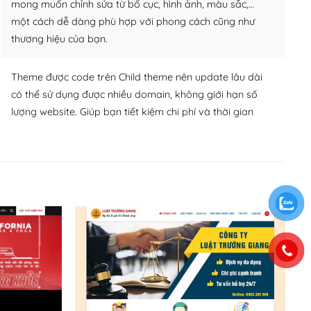
mong muốn chỉnh sửa từ bố cục, hình ảnh, màu sắc,…
một cách dễ dàng phù hợp với phong cách cũng như
thương hiệu của bạn.
Theme được code trên Child theme nên update lâu dài
có thể sử dụng được nhiều domain, không giới hạn số
lượng website. Giúp bạn tiết kiệm chi phí và thời gian