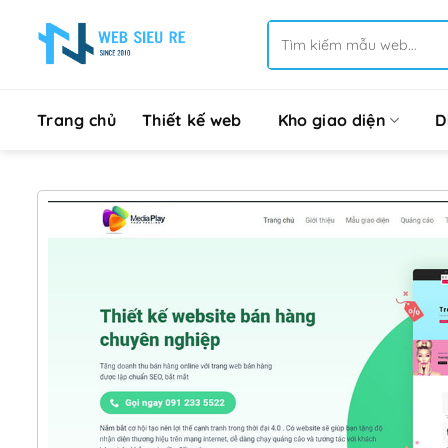
Bỏ
Tìm
qua
kiếm:
nội
dung
Trang chủ
Thiết kế web
Kho giao diện
D