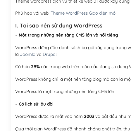
Theme wordpress dịch vụ thiết kế web 01 được xây dựng
Phù hợp với web:
Theme WordPress Giao diện mới
I. Tại sao nên sử dụng WordPress
– Một trong những nền tảng CMS lớn và nổi tiếng
WordPress đứng đầu danh sách ba gói xây dựng trang web
là
Joomla
và
Drupal
.
Có hơn
29%
các trang web trên toàn cầu đang sử dụng W
WordPress không chỉ là một nền tảng blog mà còn là một
WordPress là một trong những nền tảng CMS lớn
– Có lịch sử lâu đời
WordPress được ra mắt vào năm
2003
và bắt đầu như mộ
Qua thời gian WordPress đã nhanh chóng phát triển, thu h