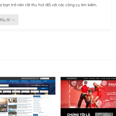
 bạn trở nên rất thu hút đối với các công cụ tìm kiếm.
đầy đủ
n trở nên dễ dàng và nhanh chóng. Với kho Theme
ở nên hấp dẫn và đơn giản hơn.
kế tốt, bạn có thể tự sửa đổi. Nếu không bạn có thể tìm
ổng lồ được kiểm duyệt bởi các nhân viên và những người
hững cộng đồng WordPress, họ sẽ giúp bạn trả lời, giải