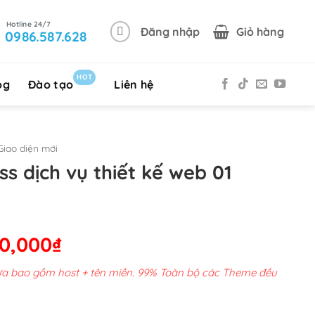
Đăng nhập
Giỏ hàng
0986.587.628
HOT
og
Đào tạo
Liên hệ
iao diện mới
 dịch vụ thiết kế web 01
Giá
50,000
₫
hiện
chưa bao gồm host + tên miền. 99% Toàn bộ các Theme đều
tại
00,000₫.
là: