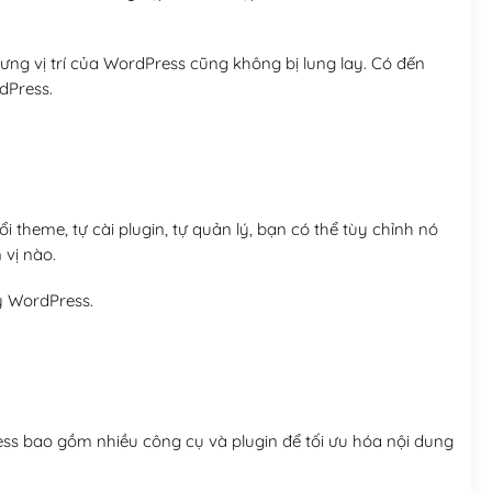
ng vị trí của WordPress cũng không bị lung lay. Có đến
dPress.
 theme, tự cài plugin, tự quản lý, bạn có thể tùy chỉnh nó
 vị nào.
y WordPress.
ess bao gồm nhiều công cụ và plugin để tối ưu hóa nội dung