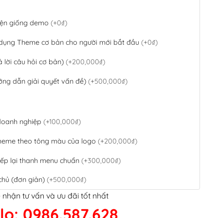
 diện giống demo
(+0₫)
 dụng Theme cơ bản cho người mới bắt đầu
(+0₫)
ả lời câu hỏi cơ bản)
(+200,000₫)
ớng dẫn giải quyết vấn đề)
(+500,000₫)
 doanh nghiệp
(+100,000₫)
theme theo tông màu của logo
(+200,000₫)
ếp lại thanh menu chuẩn
(+300,000₫)
chủ (đơn giản)
(+500,000₫)
 nhận tư vấn và ưu đãi tốt nhất
QR Code ngân hàng
(+100,000₫)
lo: 0986.587.628