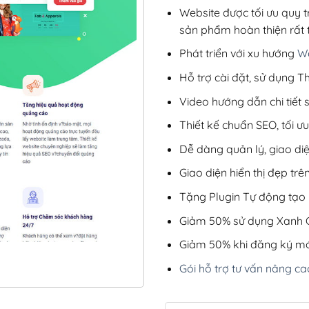
Website được tối ưu quy t
sản phẩm hoàn thiện rất t
Phát triển với xu hướng
We
Hỗ trợ cài đặt, sử dụng
Video hướng dẫn chi tiết
Thiết kế chuẩn SEO, tối 
Dễ dàng quản lý, giao di
Giao diện hiển thị đẹp trên
Tặng Plugin Tự động tạo b
Giảm 50% sử dụng Xanh C
Giảm 50% khi đăng ký mớ
Gói hỗ trợ tư vấn nâng ca