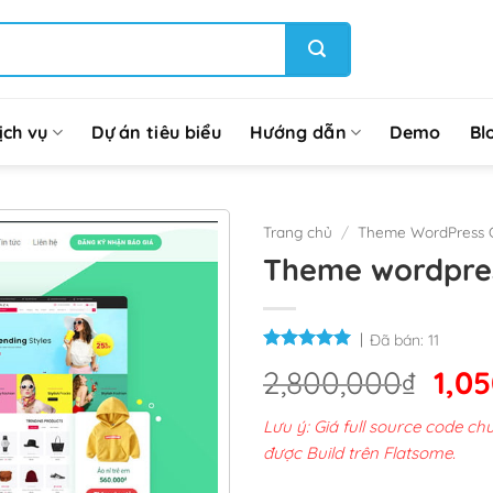
ịch vụ
Dự án tiêu biểu
Hướng dẫn
Demo
Bl
Trang chủ
/
Theme WordPress G
Theme wordpress
Đã bán:
11
Giá
2,800,000
₫
1,0
gốc
Lưu ý: Giá full source code 
là:
được Build trên Flatsome.
2,8