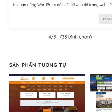
Khi bạn dùng WordPress để thiết kế web thì trang web của
Tối ưu hóa công cụ tìm kiếm
Xem 
– Dễ dàng tùy chỉnh, sửa chữa
4/5 - (33 bình chọn)
Khi bạn sử dụng WordPress, thì vấn đề giao diện của bạ
WordPress đa dạng sẽ giúp việc thực hiện các thiết kế tr
Nếu bạn có các kỹ thuật cơ bản với một theme được thiết 
kiếm chúng trên Internet hoặc nhờ chuyên gia.
SẢN PHẨM TƯƠNG TỰ
Dễ dàng tùy chỉnh trên WordPress
– Sở hữu một cộng đồng lớn, sẵn sàng hỗ trợ
WordPress là nơi lưu trữ cho một diễn đàn cộng đồng kh
cuồng tín WordPress.
Nếu bạn gặp khó khăn, bạn có thể lên mạng và tìm kiếm n