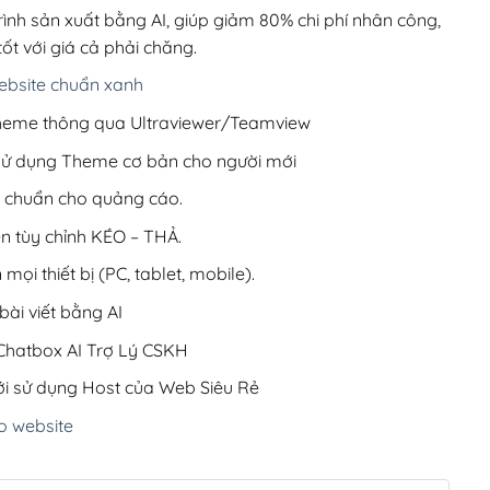
1,050,000₫.
rình sản xuất bằng AI, giúp giảm 80% chi phí nhân công,
ốt với giá cả phải chăng.
bsite chuẩn xanh
 Theme thông qua Ultraviewer/Teamview
 sử dụng Theme cơ bản cho người mới
ưu chuẩn cho quảng cáo.
ện tùy chỉnh KÉO – THẢ.
 mọi thiết bị (PC, tablet, mobile).
ài viết bằng AI
hatbox AI Trợ Lý CSKH
i sử dụng Host của Web Siêu Rẻ
o website