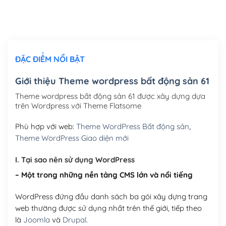
Thiết kế logo đơn giản để đăng web
(+300,000₫)
Chỉnh sửa site theo yêu cầu tuỳ chọn
(+2,000,000₫)
ĐẶC ĐIỂM NỔI BẬT
Mua thêm Host + Tên miền
Tên miền quốc tế .com .net .org (1 năm)
(+300,000₫)
Giới thiệu Theme wordpress bất động sản 61
Tên miền Việt Nam .vn (1 năm)
(+550,000₫)
Theme wordpress bất động sản 61 được xây dựng dựa
trên Wordpress với Theme Flatsome
Hosting 2GB SSD (1 năm)
(+450,000₫)
Phù hợp với web:
Theme WordPress Bất động sản
,
Hosting 3GB SSD (1 năm)
(+550,000₫)
Theme WordPress Giao diện mới
Hosting 5GB SSD (1 năm)
(+650,000₫)
I. Tại sao nên sử dụng WordPress
– Một trong những nền tảng CMS lớn và nổi tiếng
Hosting 8GB SSD (1 năm)
(+950,000₫)
WordPress đứng đầu danh sách ba gói xây dựng trang
web thường được sử dụng nhất trên thế giới, tiếp theo
là
Joomla
và
Drupal
.