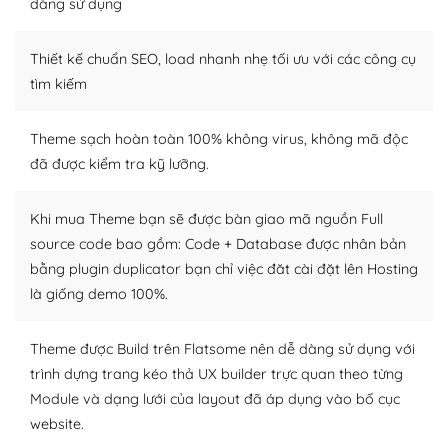
dàng sử dụng
– Sở hữu một cộng đồng lớn, sẵn sàng hỗ trợ
Thiết kế chuẩn SEO, load nhanh nhẹ tối ưu với các công cụ
WordPress là nơi lưu trữ cho một diễn đàn cộng đồng
tìm kiếm
khổng lồ được kiểm duyệt bởi các nhân viên và những
người cuồng tín WordPress.
Theme sạch hoàn toàn 100% không virus, không mã độc
đã được kiểm tra kỹ lưỡng.
Nếu bạn gặp khó khăn, bạn có thể lên mạng và tìm
kiếm những cộng đồng WordPress, họ sẽ giúp bạn trả
lời, giải đáp vấn đề của bạn.
Khi mua Theme bạn sẽ được bàn giao mã nguồn Full
source code bao gồm: Code + Database được nhân bản
Cộng đồng sử dụng WordPress sẵn sàng hỗ trợ bạn
bằng plugin duplicator bạn chỉ việc đăt cài đặt lên Hosting
là giống demo 100%.
– Đa dạng plugin và themes
Plugin mở rộng là thành phần cài đặt thêm vào
Theme được Build trên Flatsome nên dễ dàng sử dụng với
WordPress để tăng thêm các tính năng cần thiết. Có
trình dựng trang kéo thả UX builder trực quan theo từng
nhiều plugin trả phí hoặc miễn phí.
Module và dạng lưới của layout đã áp dụng vào bố cục
website.
Nhờ lượng người dùng đông đảo, thư viện themes và