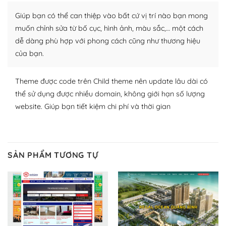
plugin của WordPress rất phong phú. Bạn có thể thỏa
Giúp bạn có thể can thiệp vào bất cứ vị trí nào bạn mong
thích chọn lựa plugin và themes phù hợp cho mục đích
lập website của mình.
muốn chỉnh sửa từ bố cục, hình ảnh, màu sắc,… một cách
dễ dàng phù hợp với phong cách cũng như thương hiệu
WordPress đa dạng plugin và themes
của bạn.
– Dễ sử dụng
Theme được code trên Child theme nên update lâu dài có
Với mọi Hosting bất kỳ thì WordPress đều có thể dễ
thể sử dụng được nhiều domain, không giới hạn số lượng
dàng thiết lập vì thực tế nó đã cung cấp khoảng 60%
website. Giúp bạn tiết kiệm chi phí và thời gian
toàn bộ web.
Và bạn có toàn quyền tự do khi quyết định nơi lưu trữ
trang web WordPress của bạn.
SẢN PHẨM TƯƠNG TỰ
Dễ dàng lựa chọn Hosting cho website WordPress
– Bảo mật cực tốt
Vì WordPress hiện là nền tảng xây dựng trang web và
blog lớn nhất trên thế giới, quan trọng nhất là bảo vệ