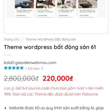
Trang chủ
/
Theme WordPress Bất động sản
Theme wordpress bất động sản 61
bds61.giaodienwebmau.com
Đã bán:
2
Giá
Giá
2,800,000
₫
220,000
₫
gốc
hiện
Lưu ý: Giá full source code chưa bao gồm host + tên miền.
là:
tại
99% Toàn bộ các Theme đều được Build trên Flatsome.
2,800,000₫.
là:
220,000₫.
Website được tối ưu quy trình sản xuất bằng AI, giúp