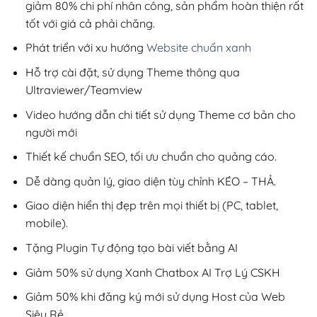
giảm 80% chi phí nhân công, sản phẩm hoàn thiện rất
tốt với giá cả phải chăng.
Phát triển với xu hướng
Website chuẩn xanh
Hỗ trợ cài đặt, sử dụng Theme thông qua
Ultraviewer/Teamview
Video hướng dẫn chi tiết sử dụng Theme cơ bản cho
người mới
Thiết kế chuẩn SEO, tối ưu chuẩn cho quảng cáo.
Dễ dàng quản lý, giao diện tùy chỉnh KÉO – THẢ.
Giao diện hiển thị đẹp trên mọi thiết bị (PC, tablet,
mobile).
Tặng Plugin Tự động tạo bài viết bằng AI
Giảm 50% sử dụng Xanh Chatbox AI Trợ Lý CSKH
Giảm 50% khi đăng ký mới sử dụng Host của Web
Siêu Rẻ