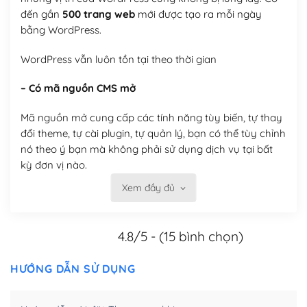
đến gần
500 trang web
mới được tạo ra mỗi ngày
bằng WordPress.
WordPress vẫn luôn tồn tại theo thời gian
– Có mã nguồn CMS mở
Mã nguồn mở cung cấp các tính năng tùy biến, tự thay
đổi theme, tự cài plugin, tự quản lý, bạn có thể tùy chỉnh
nó theo ý bạn mà không phải sử dụng dịch vụ tại bất
kỳ đơn vị nào.
Xem đầy đủ
Việc của bạn là đăng ký một tên miền và hosting để
chạy WordPress.
4.8/5 - (15 bình chọn)
Có thể tùy biến trên website WordPress
– Thân thiện với công cụ tìm kiếm
HƯỚNG DẪN SỬ DỤNG
WordPress được thiết kế để thân thiện với SEO vì