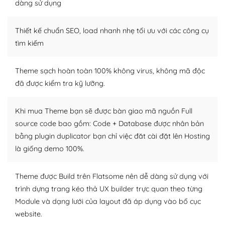
thiết kế tốt, bạn có thể tự sửa đổi. Nếu không bạn có thể
dàng sử dụng
tìm kiếm chúng trên Internet hoặc nhờ chuyên gia.
Thiết kế chuẩn SEO, load nhanh nhẹ tối ưu với các công cụ
Dễ dàng tùy chỉnh trên WordPress
tìm kiếm
– Sở hữu một cộng đồng lớn, sẵn sàng hỗ trợ
Theme sạch hoàn toàn 100% không virus, không mã độc
WordPress là nơi lưu trữ cho một diễn đàn cộng đồng
đã được kiểm tra kỹ lưỡng.
khổng lồ được kiểm duyệt bởi các nhân viên và những
người cuồng tín WordPress.
Khi mua Theme bạn sẽ được bàn giao mã nguồn Full
Nếu bạn gặp khó khăn, bạn có thể lên mạng và tìm
source code bao gồm: Code + Database được nhân bản
kiếm những cộng đồng WordPress, họ sẽ giúp bạn trả
bằng plugin duplicator bạn chỉ việc đăt cài đặt lên Hosting
lời, giải đáp vấn đề của bạn.
là giống demo 100%.
Cộng đồng sử dụng WordPress sẵn sàng hỗ trợ bạn
Theme được Build trên Flatsome nên dễ dàng sử dụng với
– Đa dạng plugin và themes
trình dựng trang kéo thả UX builder trực quan theo từng
Module và dạng lưới của layout đã áp dụng vào bố cục
Plugin mở rộng là thành phần cài đặt thêm vào
website.
WordPress để tăng thêm các tính năng cần thiết. Có