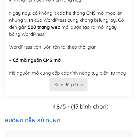
Ngày nay, có không ít các hệ thống CMS mới mọc lên,
nhưng vị trí của WordPress cũng không bị lung lay. Có
đến gần
500 trang web
mới được tạo ra mỗi ngày
bằng WordPress.
WordPress vẫn luôn tồn tại theo thời gian
– Có mã nguồn CMS mở
Mã nguồn mở cung cấp các tính năng tùy biến, tự thay
đổi theme, tự cài plugin, tự quản lý, bạn có thể tùy chỉnh
Xem đầy đủ
nó theo ý bạn mà không phải sử dụng dịch vụ tại bất
kỳ đơn vị nào.
4.8/5 - (13 bình chọn)
Việc của bạn là đăng ký một tên miền và hosting để
chạy WordPress.
HƯỚNG DẪN SỬ DỤNG
Có thể tùy biến trên website WordPress