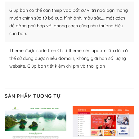
nhiều plugin trả phí hoặc miễn phí.
Giúp bạn có thể can thiệp vào bất cứ vị trí nào bạn mong
Nhờ lượng người dùng đông đảo, thư viện themes và
muốn chỉnh sửa từ bố cục, hình ảnh, màu sắc,… một cách
plugin của WordPress rất phong phú. Bạn có thể thỏa
dễ dàng phù hợp với phong cách cũng như thương hiệu
thích chọn lựa plugin và themes phù hợp cho mục đích
của bạn.
lập website của mình.
Theme được code trên Child theme nên update lâu dài có
WordPress đa dạng plugin và themes
thể sử dụng được nhiều domain, không giới hạn số lượng
– Dễ sử dụng
website. Giúp bạn tiết kiệm chi phí và thời gian
Với mọi Hosting bất kỳ thì WordPress đều có thể dễ
dàng thiết lập vì thực tế nó đã cung cấp khoảng 60%
toàn bộ web.
SẢN PHẨM TƯƠNG TỰ
Và bạn có toàn quyền tự do khi quyết định nơi lưu trữ
trang web WordPress của bạn.
Dễ dàng lựa chọn Hosting cho website WordPress
– Bảo mật cực tốt