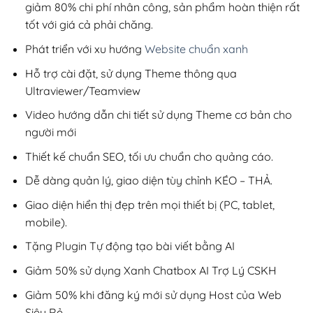
giảm 80% chi phí nhân công, sản phẩm hoàn thiện rất
tốt với giá cả phải chăng.
Phát triển với xu hướng
Website chuẩn xanh
Hỗ trợ cài đặt, sử dụng Theme thông qua
Ultraviewer/Teamview
Video hướng dẫn chi tiết sử dụng Theme cơ bản cho
người mới
Thiết kế chuẩn SEO, tối ưu chuẩn cho quảng cáo.
Dễ dàng quản lý, giao diện tùy chỉnh KÉO – THẢ.
Giao diện hiển thị đẹp trên mọi thiết bị (PC, tablet,
mobile).
Tặng Plugin Tự động tạo bài viết bằng AI
Giảm 50% sử dụng Xanh Chatbox AI Trợ Lý CSKH
Giảm 50% khi đăng ký mới sử dụng Host của Web
Siêu Rẻ