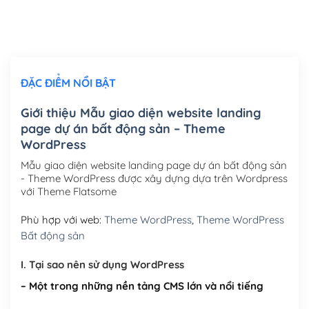
Thiết kế logo đơn giản để đăng web
(+300,000₫)
Chỉnh sửa site theo yêu cầu tuỳ chọn
(+2,000,000₫)
ĐẶC ĐIỂM NỔI BẬT
Mua thêm Host + Tên miền
Tên miền quốc tế .com .net .org (1 năm)
(+300,000₫)
Giới thiệu Mẫu giao diện website landing
page dự án bất động sản – Theme
Tên miền Việt Nam .vn (1 năm)
(+550,000₫)
WordPress
Hosting 2GB SSD (1 năm)
(+450,000₫)
Mẫu giao diện website landing page dự án bất động sản
- Theme WordPress được xây dựng dựa trên Wordpress
Hosting 3GB SSD (1 năm)
(+550,000₫)
với Theme Flatsome
Hosting 5GB SSD (1 năm)
(+650,000₫)
Phù hợp với web:
Theme WordPress
,
Theme WordPress
Bất động sản
Hosting 8GB SSD (1 năm)
(+950,000₫)
I. Tại sao nên sử dụng WordPress
– Một trong những nền tảng CMS lớn và nổi tiếng