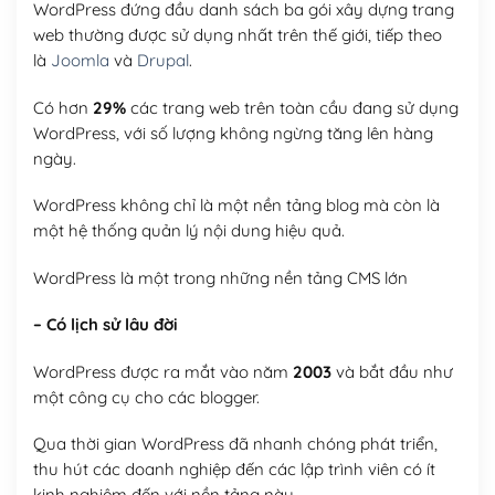
WordPress đứng đầu danh sách ba gói xây dựng trang
web thường được sử dụng nhất trên thế giới, tiếp theo
là
Joomla
và
Drupal
.
Có hơn
29%
các trang web trên toàn cầu đang sử dụng
WordPress, với số lượng không ngừng tăng lên hàng
ngày.
WordPress không chỉ là một nền tảng blog mà còn là
một hệ thống quản lý nội dung hiệu quả.
WordPress là một trong những nền tảng CMS lớn
– Có lịch sử lâu đời
WordPress được ra mắt vào năm
2003
và bắt đầu như
một công cụ cho các blogger.
Qua thời gian WordPress đã nhanh chóng phát triển,
thu hút các doanh nghiệp đến các lập trình viên có ít
kinh nghiệm đến với nền tảng này.