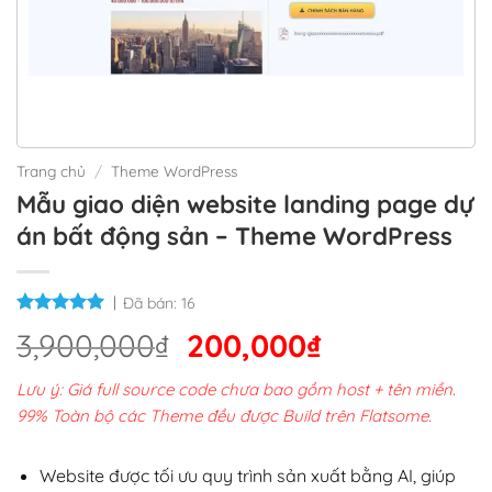
Trang chủ
/
Theme WordPress
Mẫu giao diện website landing page dự
án bất động sản – Theme WordPress
Đã bán:
16
Giá
Giá
3,900,000
₫
200,000
₫
gốc
hiện
Lưu ý: Giá full source code chưa bao gồm host + tên miền.
là:
tại
99% Toàn bộ các Theme đều được Build trên Flatsome.
3,900,000₫.
là:
200,000₫.
Website được tối ưu quy trình sản xuất bằng AI, giúp