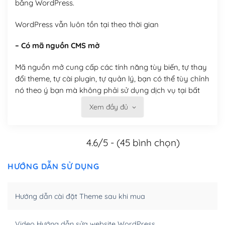
bằng WordPress.
WordPress vẫn luôn tồn tại theo thời gian
– Có mã nguồn CMS mở
Mã nguồn mở cung cấp các tính năng tùy biến, tự thay
đổi theme, tự cài plugin, tự quản lý, bạn có thể tùy chỉnh
nó theo ý bạn mà không phải sử dụng dịch vụ tại bất
kỳ đơn vị nào.
Xem đầy đủ
Việc của bạn là đăng ký một tên miền và hosting để
chạy WordPress.
4.6/5 - (45 bình chọn)
Có thể tùy biến trên website WordPress
HƯỚNG DẪN SỬ DỤNG
– Thân thiện với công cụ tìm kiếm
Hướng dẫn cài đặt Theme sau khi mua
WordPress được thiết kế để thân thiện với SEO vì
WordPress bao gồm nhiều công cụ và plugin để tối ưu
hóa nội dung cho SEO.
Video Hướng dẫn sửa website WordPress