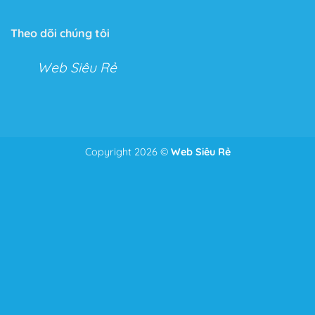
Tính năng không giới hạn
Theo dõi chúng tôi
Với Flatsome, bạn có thể tha hồ tùy chỉnh mọi thứ với
Live Theme Option Panel và Drag & Drop Header
Web Siêu Rẻ
Builder.
Hai tính năng tuyệt vời cho phép bạn kéo thả và tùy
chỉnh mọi tính năng trong cửa hàng hoặc Website của
mình.
Copyright 2026 ©
Web Siêu Rẻ
Để nhận tư vấn và giá tốt nhất
Zalo
0986.587.628
Với tính năng này bạn có thể chỉnh sửa mọi thứ từ
những điểm nhỏ nhặt nhất như căn lề, căn dòng đến bố
cục của toàn bộ trang Web.
Thêm vào đó, một tính năng ưu thích của Theme, đó là
phần Header bạn có thể chỉnh sửa mọi thứ bạn muốn
chỉ bằng cách kéo và thả như: Menu, Search Icon,
Button, Cart….
Tốc độ tải trang tối ưu