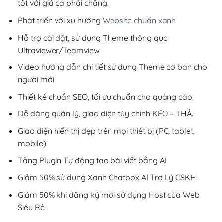
tốt với giá cả phải chăng.
Phát triển với xu hướng
Website chuẩn xanh
Hỗ trợ cài đặt, sử dụng Theme thông qua
Ultraviewer/Teamview
Video hướng dẫn chi tiết sử dụng Theme cơ bản cho
người mới
Thiết kế chuẩn SEO, tối ưu chuẩn cho quảng cáo.
Dễ dàng quản lý, giao diện tùy chỉnh KÉO – THẢ.
Giao diện hiển thị đẹp trên mọi thiết bị (PC, tablet,
mobile).
Tặng Plugin Tự động tạo bài viết bằng AI
Giảm 50% sử dụng Xanh Chatbox AI Trợ Lý CSKH
Giảm 50% khi đăng ký mới sử dụng Host của Web
Siêu Rẻ