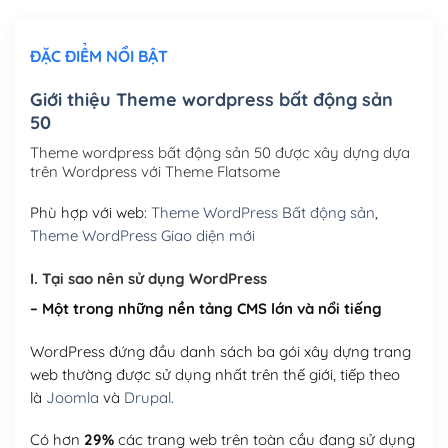
Chỉnh sửa site theo yêu cầu tuỳ chọn
(+2,000,000₫)
ĐẶC ĐIỂM NỔI BẬT
Mua thêm Host + Tên miền
Tên miền quốc tế .com .net .org (1 năm)
(+300,000₫)
Giới thiệu Theme wordpress bất động sản
50
Tên miền Việt Nam .vn (1 năm)
(+550,000₫)
Theme wordpress bất động sản 50 được xây dựng dựa
Hosting 2GB SSD (1 năm)
(+450,000₫)
trên Wordpress với Theme Flatsome
Hosting 3GB SSD (1 năm)
(+550,000₫)
Phù hợp với web:
Theme WordPress Bất động sản
,
Theme WordPress Giao diện mới
Hosting 5GB SSD (1 năm)
(+650,000₫)
I. Tại sao nên sử dụng WordPress
Hosting 8GB SSD (1 năm)
(+950,000₫)
– Một trong những nền tảng CMS lớn và nổi tiếng
WordPress đứng đầu danh sách ba gói xây dựng trang
web thường được sử dụng nhất trên thế giới, tiếp theo
là
Joomla
và
Drupal
.
Có hơn
29%
các trang web trên toàn cầu đang sử dụng