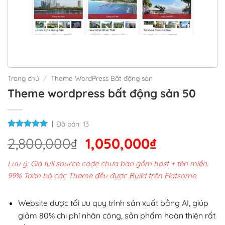
Trang chủ
/
Theme WordPress Bất động sản
Theme wordpress bất động sản 50
Đã bán:
13
Giá
Giá
2,800,000
₫
1,050,000
₫
gốc
hiện
Lưu ý: Giá full source code chưa bao gồm host + tên miền.
là:
tại
99% Toàn bộ các Theme đều được Build trên Flatsome.
2,800,000₫.
là:
1,050,000₫
Website được tối ưu quy trình sản xuất bằng AI, giúp
giảm 80% chi phí nhân công, sản phẩm hoàn thiện rất