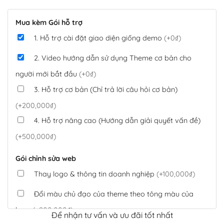
Mua kèm Gói hỗ trợ
1. Hỗ trợ cài đặt giao diện giống demo
(+0₫)
2. Video hướng dẫn sử dụng Theme cơ bản cho
người mới bắt đầu
(+0₫)
3. Hỗ trợ cơ bản (Chỉ trả lời câu hỏi cơ bản)
(+200,000₫)
4. Hỗ trợ nâng cao (Hướng dẫn giải quyết vấn đề)
(+500,000₫)
Gói chỉnh sửa web
Thay logo & thông tin doanh nghiệp
(+100,000₫)
Đổi màu chủ đạo của theme theo tông màu của
logo
(+200,000₫)
Để nhận tư vấn và ưu đãi tốt nhất