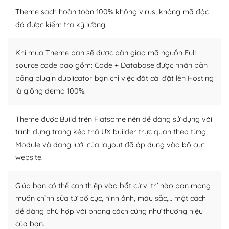
– Sở hữu một cộng đồng lớn, sẵn sàng hỗ trợ
Theme sạch hoàn toàn 100% không virus, không mã độc
WordPress là nơi lưu trữ cho một diễn đàn cộng đồng
đã được kiểm tra kỹ lưỡng.
khổng lồ được kiểm duyệt bởi các nhân viên và những
người cuồng tín WordPress.
Khi mua Theme bạn sẽ được bàn giao mã nguồn Full
source code bao gồm: Code + Database được nhân bản
Nếu bạn gặp khó khăn, bạn có thể lên mạng và tìm
bằng plugin duplicator bạn chỉ việc đăt cài đặt lên Hosting
kiếm những cộng đồng WordPress, họ sẽ giúp bạn trả
là giống demo 100%.
lời, giải đáp vấn đề của bạn.
Cộng đồng sử dụng WordPress sẵn sàng hỗ trợ bạn
Theme được Build trên Flatsome nên dễ dàng sử dụng với
trình dựng trang kéo thả UX builder trực quan theo từng
– Đa dạng plugin và themes
Module và dạng lưới của layout đã áp dụng vào bố cục
Plugin mở rộng là thành phần cài đặt thêm vào
website.
WordPress để tăng thêm các tính năng cần thiết. Có
nhiều plugin trả phí hoặc miễn phí.
Giúp bạn có thể can thiệp vào bất cứ vị trí nào bạn mong
muốn chỉnh sửa từ bố cục, hình ảnh, màu sắc,… một cách
Nhờ lượng người dùng đông đảo, thư viện themes và
dễ dàng phù hợp với phong cách cũng như thương hiệu
plugin của WordPress rất phong phú. Bạn có thể thỏa
của bạn.
thích chọn lựa plugin và themes phù hợp cho mục đích