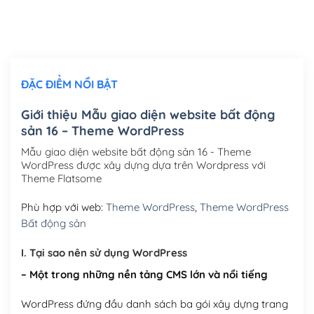
Thiết kế logo đơn giản để đăng web
(+300,000₫)
Chỉnh sửa site theo yêu cầu tuỳ chọn
(+2,000,000₫)
ĐẶC ĐIỂM NỔI BẬT
Mua thêm Host + Tên miền
Tên miền quốc tế .com .net .org (1 năm)
(+300,000₫)
Giới thiệu Mẫu giao diện website bất động
sản 16 – Theme WordPress
Tên miền Việt Nam .vn (1 năm)
(+550,000₫)
Mẫu giao diện website bất động sản 16 - Theme
Hosting 2GB SSD (1 năm)
(+450,000₫)
WordPress được xây dựng dựa trên Wordpress với
Theme Flatsome
Hosting 3GB SSD (1 năm)
(+550,000₫)
Phù hợp với web:
Theme WordPress
,
Theme WordPress
Hosting 5GB SSD (1 năm)
(+650,000₫)
Bất động sản
Hosting 8GB SSD (1 năm)
(+950,000₫)
I. Tại sao nên sử dụng WordPress
– Một trong những nền tảng CMS lớn và nổi tiếng
WordPress đứng đầu danh sách ba gói xây dựng trang