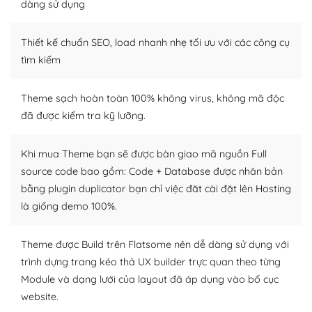
tìm kiếm chúng trên Internet hoặc nhờ chuyên gia.
dàng sử dụng
Dễ dàng tùy chỉnh trên WordPress
Thiết kế chuẩn SEO, load nhanh nhẹ tối ưu với các công cụ
– Sở hữu một cộng đồng lớn, sẵn sàng hỗ trợ
tìm kiếm
WordPress là nơi lưu trữ cho một diễn đàn cộng đồng
Theme sạch hoàn toàn 100% không virus, không mã độc
khổng lồ được kiểm duyệt bởi các nhân viên và những
đã được kiểm tra kỹ lưỡng.
người cuồng tín WordPress.
Nếu bạn gặp khó khăn, bạn có thể lên mạng và tìm
Khi mua Theme bạn sẽ được bàn giao mã nguồn Full
kiếm những cộng đồng WordPress, họ sẽ giúp bạn trả
source code bao gồm: Code + Database được nhân bản
lời, giải đáp vấn đề của bạn.
bằng plugin duplicator bạn chỉ việc đăt cài đặt lên Hosting
là giống demo 100%.
Cộng đồng sử dụng WordPress sẵn sàng hỗ trợ bạn
– Đa dạng plugin và themes
Theme được Build trên Flatsome nên dễ dàng sử dụng với
trình dựng trang kéo thả UX builder trực quan theo từng
Plugin mở rộng là thành phần cài đặt thêm vào
Module và dạng lưới của layout đã áp dụng vào bố cục
WordPress để tăng thêm các tính năng cần thiết. Có
website.
nhiều plugin trả phí hoặc miễn phí.