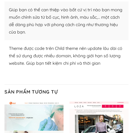
Nhờ lượng người dùng đông đảo, thư viện themes và
Giúp bạn có thể can thiệp vào bất cứ vị trí nào bạn mong
plugin của WordPress rất phong phú. Bạn có thể thỏa
muốn chỉnh sửa từ bố cục, hình ảnh, màu sắc,… một cách
thích chọn lựa plugin và themes phù hợp cho mục đích
dễ dàng phù hợp với phong cách cũng như thương hiệu
lập website của mình.
của bạn.
WordPress đa dạng plugin và themes
Theme được code trên Child theme nên update lâu dài có
– Dễ sử dụng
thể sử dụng được nhiều domain, không giới hạn số lượng
website. Giúp bạn tiết kiệm chi phí và thời gian
Với mọi Hosting bất kỳ thì WordPress đều có thể dễ
dàng thiết lập vì thực tế nó đã cung cấp khoảng 60%
toàn bộ web.
SẢN PHẨM TƯƠNG TỰ
Và bạn có toàn quyền tự do khi quyết định nơi lưu trữ
trang web WordPress của bạn.
Dễ dàng lựa chọn Hosting cho website WordPress
– Bảo mật cực tốt