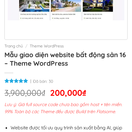
Trang chủ
/
Theme WordPress
Mẫu giao diện website bất động sản 16
– Theme WordPress
Đã bán:
30
Giá
Giá
3,900,000
₫
200,000
₫
gốc
hiện
Lưu ý: Giá full source code chưa bao gồm host + tên miền.
là:
tại
99% Toàn bộ các Theme đều được Build trên Flatsome.
3,900,000₫.
là:
200,000₫.
Website được tối ưu quy trình sản xuất bằng AI, giúp