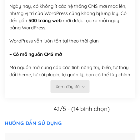
Ngày nay, có không ít các hệ thống CMS mới mọc lên,
nhưng vị trí của WordPress cũng không bị lung lay. Có
đến gần
500 trang web
mới được tạo ra mỗi ngày
bằng WordPress.
WordPress vẫn luôn tồn tại theo thời gian
– Có mã nguồn CMS mở
Mã nguồn mở cung cấp các tính năng tùy biến, tự thay
đổi theme, tự cài plugin, tự quản lý, bạn có thể tùy chỉnh
nó theo ý bạn mà không phải sử dụng dịch vụ tại bất
Xem đầy đủ
kỳ đơn vị nào.
Việc của bạn là đăng ký một tên miền và hosting để
4.1/5 - (14 bình chọn)
chạy WordPress.
Có thể tùy biến trên website WordPress
HƯỚNG DẪN SỬ DỤNG
– Thân thiện với công cụ tìm kiếm