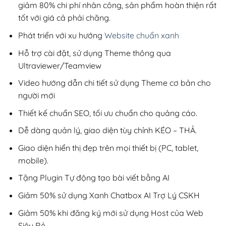
giảm 80% chi phí nhân công, sản phẩm hoàn thiện rất
tốt với giá cả phải chăng.
Phát triển với xu hướng
Website chuẩn xanh
Hỗ trợ cài đặt, sử dụng Theme thông qua
Ultraviewer/Teamview
Video hướng dẫn chi tiết sử dụng Theme cơ bản cho
người mới
Thiết kế chuẩn SEO, tối ưu chuẩn cho quảng cáo.
Dễ dàng quản lý, giao diện tùy chỉnh KÉO – THẢ.
Giao diện hiển thị đẹp trên mọi thiết bị (PC, tablet,
mobile).
Tặng Plugin Tự động tạo bài viết bằng AI
Giảm 50% sử dụng Xanh Chatbox AI Trợ Lý CSKH
Giảm 50% khi đăng ký mới sử dụng Host của Web
Siêu Rẻ