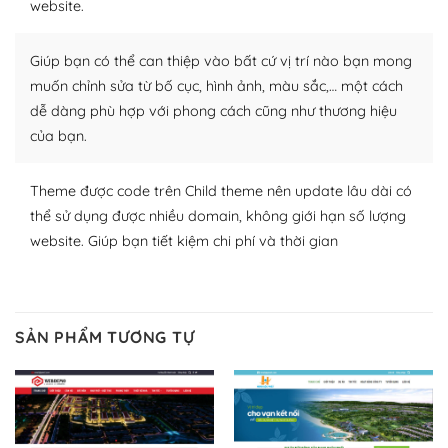
website.
Nhờ lượng người dùng đông đảo, thư viện themes và
plugin của WordPress rất phong phú. Bạn có thể thỏa
Giúp bạn có thể can thiệp vào bất cứ vị trí nào bạn mong
thích chọn lựa plugin và themes phù hợp cho mục đích
lập website của mình.
muốn chỉnh sửa từ bố cục, hình ảnh, màu sắc,… một cách
dễ dàng phù hợp với phong cách cũng như thương hiệu
WordPress đa dạng plugin và themes
của bạn.
– Dễ sử dụng
Theme được code trên Child theme nên update lâu dài có
Với mọi Hosting bất kỳ thì WordPress đều có thể dễ
thể sử dụng được nhiều domain, không giới hạn số lượng
dàng thiết lập vì thực tế nó đã cung cấp khoảng 60%
website. Giúp bạn tiết kiệm chi phí và thời gian
toàn bộ web.
Và bạn có toàn quyền tự do khi quyết định nơi lưu trữ
trang web WordPress của bạn.
SẢN PHẨM TƯƠNG TỰ
Dễ dàng lựa chọn Hosting cho website WordPress
– Bảo mật cực tốt