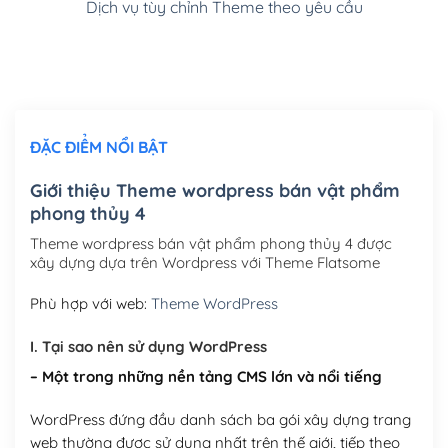
Dịch vụ tùy chỉnh Theme theo yêu cầu
Cài đặt SMTP Mail cho site Wordpress
(+100,000₫)
Thiết kế logo đơn giản để đăng web
(+300,000₫)
Chỉnh sửa site theo yêu cầu tuỳ chọn
(+2,000,000₫)
ĐẶC ĐIỂM NỔI BẬT
Mua thêm Host + Tên miền
Tên miền quốc tế .com .net .org (1 năm)
(+300,000₫)
Giới thiệu Theme wordpress bán vật phẩm
phong thủy 4
Tên miền Việt Nam .vn (1 năm)
(+550,000₫)
Theme wordpress bán vật phẩm phong thủy 4 được
Hosting 2GB SSD (1 năm)
(+450,000₫)
xây dựng dựa trên Wordpress với Theme Flatsome
Hosting 3GB SSD (1 năm)
(+550,000₫)
Phù hợp với web:
Theme WordPress
Hosting 5GB SSD (1 năm)
(+650,000₫)
I. Tại sao nên sử dụng WordPress
– Một trong những nền tảng CMS lớn và nổi tiếng
Hosting 8GB SSD (1 năm)
(+950,000₫)
WordPress đứng đầu danh sách ba gói xây dựng trang
web thường được sử dụng nhất trên thế giới, tiếp theo