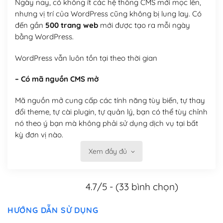
Ngày nay, có không ít các hệ thống CMS mới mọc lên,
nhưng vị trí của WordPress cũng không bị lung lay. Có
đến gần
500 trang web
mới được tạo ra mỗi ngày
bằng WordPress.
WordPress vẫn luôn tồn tại theo thời gian
– Có mã nguồn CMS mở
Mã nguồn mở cung cấp các tính năng tùy biến, tự thay
đổi theme, tự cài plugin, tự quản lý, bạn có thể tùy chỉnh
nó theo ý bạn mà không phải sử dụng dịch vụ tại bất
kỳ đơn vị nào.
Xem đầy đủ
Việc của bạn là đăng ký một tên miền và hosting để
chạy WordPress.
4.7/5 - (33 bình chọn)
Có thể tùy biến trên website WordPress
– Thân thiện với công cụ tìm kiếm
HƯỚNG DẪN SỬ DỤNG