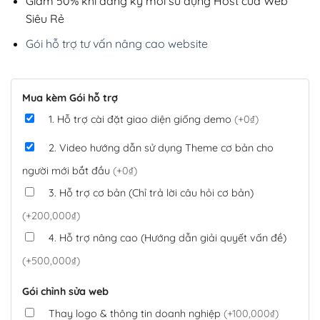
Giảm 50% khi đăng ký mới sử dụng Host của Web
Siêu Rẻ
Gói hỗ trợ tư vấn nâng cao website
Mua kèm Gói hỗ trợ
1. Hỗ trợ cài đặt giao diện giống demo
(+0₫)
2. Video hướng dẫn sử dụng Theme cơ bản cho
người mới bắt đầu
(+0₫)
3. Hỗ trợ cơ bản (Chỉ trả lời câu hỏi cơ bản)
(+200,000₫)
4. Hỗ trợ nâng cao (Hướng dẫn giải quyết vấn đề)
(+500,000₫)
Gói chỉnh sửa web
Thay logo & thông tin doanh nghiệp
(+100,000₫)