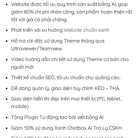
200,000₫.
Website được tối ưu quy trình sản xuất bằng AI, giúp
giảm 80% chi phí nhân công, sản phẩm hoàn thiện rất
tốt với giá cả phải chăng.
Phát triển với xu hướng
Website chuẩn xanh
Hỗ trợ cài đặt, sử dụng Theme thông qua
Ultraviewer/Teamview
Video hướng dẫn chi tiết sử dụng Theme cơ bản cho
người mới
Thiết kế chuẩn SEO, tối ưu chuẩn cho quảng cáo.
Dễ dàng quản lý, giao diện tùy chỉnh KÉO – THẢ.
Giao diện hiển thị đẹp trên mọi thiết bị (PC, tablet,
mobile).
Tặng Plugin Tự động tạo bài viết bằng AI
Giảm 50% sử dụng Xanh Chatbox AI Trợ Lý CSKH