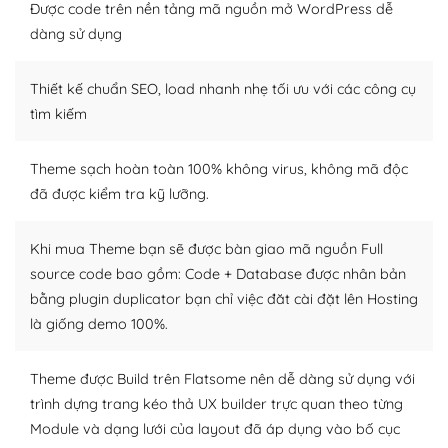
Được code trên nền tảng mã nguồn mở WordPress dễ
Dễ dàng tùy chỉnh trên WordPress
dàng sử dụng
– Sở hữu một cộng đồng lớn, sẵn sàng hỗ trợ
Thiết kế chuẩn SEO, load nhanh nhẹ tối ưu với các công cụ
WordPress là nơi lưu trữ cho một diễn đàn cộng đồng
tìm kiếm
khổng lồ được kiểm duyệt bởi các nhân viên và những
người cuồng tín WordPress.
Theme sạch hoàn toàn 100% không virus, không mã độc
đã được kiểm tra kỹ lưỡng.
Nếu bạn gặp khó khăn, bạn có thể lên mạng và tìm
kiếm những cộng đồng WordPress, họ sẽ giúp bạn trả
lời, giải đáp vấn đề của bạn.
Khi mua Theme bạn sẽ được bàn giao mã nguồn Full
source code bao gồm: Code + Database được nhân bản
Cộng đồng sử dụng WordPress sẵn sàng hỗ trợ bạn
bằng plugin duplicator bạn chỉ việc đăt cài đặt lên Hosting
là giống demo 100%.
– Đa dạng plugin và themes
Plugin mở rộng là thành phần cài đặt thêm vào
Theme được Build trên Flatsome nên dễ dàng sử dụng với
WordPress để tăng thêm các tính năng cần thiết. Có
trình dựng trang kéo thả UX builder trực quan theo từng
nhiều plugin trả phí hoặc miễn phí.
Module và dạng lưới của layout đã áp dụng vào bố cục