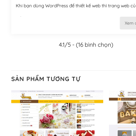
Khi bạn dùng WordPress để thiết kế web thì trang web của
Tối ưu hóa công cụ tìm kiếm
Xem 
– Dễ dàng tùy chỉnh, sửa chữa
4.1/5 - (16 bình chọn)
Khi bạn sử dụng WordPress, thì vấn đề giao diện của bạ
WordPress đa dạng sẽ giúp việc thực hiện các thiết kế tr
Nếu bạn có các kỹ thuật cơ bản với một theme được thiết 
kiếm chúng trên Internet hoặc nhờ chuyên gia.
SẢN PHẨM TƯƠNG TỰ
Dễ dàng tùy chỉnh trên WordPress
– Sở hữu một cộng đồng lớn, sẵn sàng hỗ trợ
WordPress là nơi lưu trữ cho một diễn đàn cộng đồng kh
cuồng tín WordPress.
Nếu bạn gặp khó khăn, bạn có thể lên mạng và tìm kiếm n