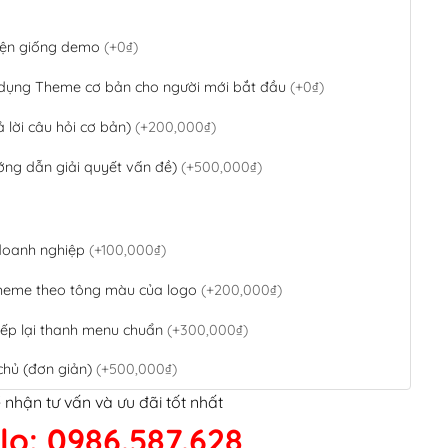
 diện giống demo
(+0₫)
 dụng Theme cơ bản cho người mới bắt đầu
(+0₫)
ả lời câu hỏi cơ bản)
(+200,000₫)
ớng dẫn giải quyết vấn đề)
(+500,000₫)
 doanh nghiệp
(+100,000₫)
theme theo tông màu của logo
(+200,000₫)
ếp lại thanh menu chuẩn
(+300,000₫)
chủ (đơn giản)
(+500,000₫)
 nhận tư vấn và ưu đãi tốt nhất
QR Code ngân hàng
(+100,000₫)
lo: 0986.587.628