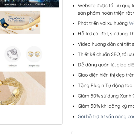
Website được tối ưu quy t
sản phẩm hoàn thiện rất t
Phát triển với xu hướng
We
Hỗ trợ cài đặt, sử dụng
Video hướng dẫn chi tiết
Thiết kế chuẩn SEO, tối 
Dễ dàng quản lý, giao di
Giao diện hiển thị đẹp trên
Tặng Plugin Tự động tạo b
Giảm 50% sử dụng Xanh C
Giảm 50% khi đăng ký mớ
Gói hỗ trợ tư vấn nâng ca