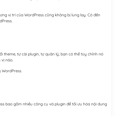
ng vị trí của WordPress cũng không bị lung lay. Có đến
dPress.
 theme, tự cài plugin, tự quản lý, bạn có thể tùy chỉnh nó
 vị nào.
y WordPress.
ess bao gồm nhiều công cụ và plugin để tối ưu hóa nội dung