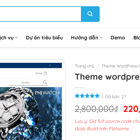
ịch vụ
Dự án tiêu biểu
Hướng dẫn
Demo
Bl
Trang chủ
/
Theme WordPress G
Theme wordpres
Đã bán:
27
Giá
2,800,000
₫
220
gốc
Lưu ý: Giá full source code 
là:
được Build trên Flatsome.
2,8