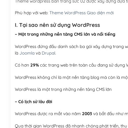
Theme wordpress bán trang sức 02 được xây dựng dựa t
Phù hợp với web:
Theme WordPress Giao diện mới
I. Tại sao nên sử dụng WordPress
– Một trong những nền tảng CMS lớn và nổi tiếng
WordPress đứng đầu danh sách ba gói xây dựng trang web
là
Joomla
và
Drupal
.
Có hơn
29%
các trang web trên toàn cầu đang sử dụng W
WordPress không chỉ là một nền tảng blog mà còn là một
WordPress là một trong những nền tảng CMS lớn
– Có lịch sử lâu đời
WordPress được ra mắt vào năm
2003
và bắt đầu như mộ
Qua thời gian WordPress đã nhanh chóng phát triển, thu h