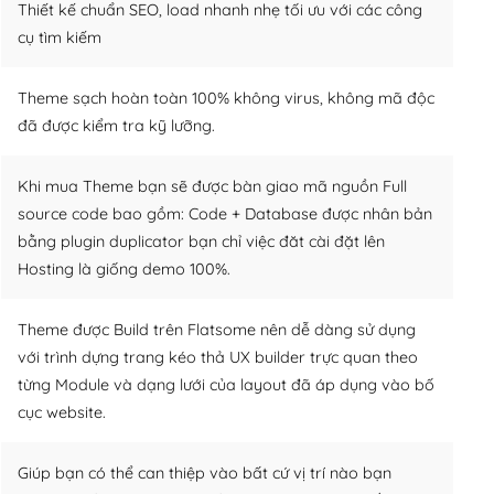
Thiết kế chuẩn SEO, load nhanh nhẹ tối ưu với các công
cụ tìm kiếm
Theme sạch hoàn toàn 100% không virus, không mã độc
đã được kiểm tra kỹ lưỡng.
Khi mua Theme bạn sẽ được bàn giao mã nguồn Full
source code bao gồm: Code + Database được nhân bản
bằng plugin duplicator bạn chỉ việc đăt cài đặt lên
Hosting là giống demo 100%.
Theme được Build trên Flatsome nên dễ dàng sử dụng
với trình dựng trang kéo thả UX builder trực quan theo
từng Module và dạng lưới của layout đã áp dụng vào bố
cục website.
Giúp bạn có thể can thiệp vào bất cứ vị trí nào bạn