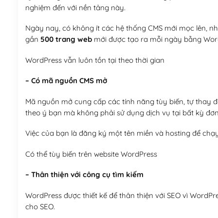
nghiệm đến với nền tảng này.
Ngày nay, có không ít các hệ thống CMS mới mọc lên, như
gần
500 trang web
mới được tạo ra mỗi ngày bằng Wor
WordPress vẫn luôn tồn tại theo thời gian
– Có mã nguồn CMS mở
Mã nguồn mở cung cấp các tính năng tùy biến, tự thay đổi
theo ý bạn mà không phải sử dụng dịch vụ tại bất kỳ đơn
Việc của bạn là đăng ký một tên miền và hosting để chạ
Có thể tùy biến trên website WordPress
– Thân thiện với công cụ tìm kiếm
WordPress được thiết kế để thân thiện với SEO vì WordPr
cho SEO.