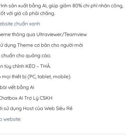
220,000₫.
rình sản xuất bằng AI, giúp giảm 80% chi phí nhân công,
ốt với giá cả phải chăng.
bsite chuẩn xanh
 Theme thông qua Ultraviewer/Teamview
 sử dụng Theme cơ bản cho người mới
ưu chuẩn cho quảng cáo.
ện tùy chỉnh KÉO – THẢ.
 mọi thiết bị (PC, tablet, mobile).
ài viết bằng AI
hatbox AI Trợ Lý CSKH
i sử dụng Host của Web Siêu Rẻ
o website