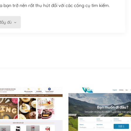
 bạn trở nên rất thu hút đối với các công cụ tìm kiếm.
đầy đủ
n trở nên dễ dàng và nhanh chóng. Với kho Theme
ở nên hấp dẫn và đơn giản hơn.
kế tốt, bạn có thể tự sửa đổi. Nếu không bạn có thể tìm
ổng lồ được kiểm duyệt bởi các nhân viên và những người
hững cộng đồng WordPress, họ sẽ giúp bạn trả lời, giải