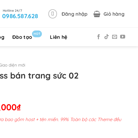
Đăng nhập
Giỏ hàng
0986.587.628
HOT
og
Đào tạo
Liên hệ
iao diện mới
s bán trang sức 02
Giá
,000
₫
hiện
chưa bao gồm host + tên miền. 99% Toàn bộ các Theme đều
tại
00,000₫.
là: