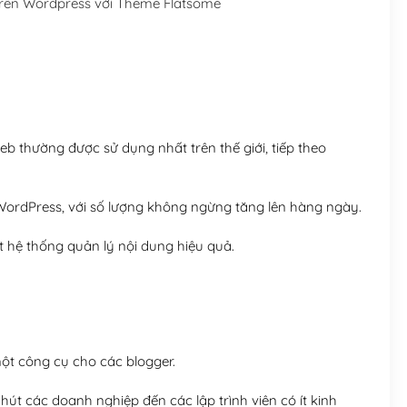
rên Wordpress với Theme Flatsome
Hosting 5GB SSD (1 nă
Hosting 8GB SSD (1 nă
 thường được sử dụng nhất trên thế giới, tiếp theo
ordPress, với số lượng không ngừng tăng lên hàng ngày.
 hệ thống quản lý nội dung hiệu quả.
t công cụ cho các blogger.
út các doanh nghiệp đến các lập trình viên có ít kinh