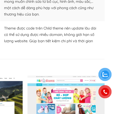
mong muốn chỉnh sửa từ bố cục, hình ảnh, màu sắc,…
một cách dễ dàng phù hợp với phong cách cũng như
thương hiệu của bạn.
Theme được code trên Child theme nên update lâu dài
có thể sử dụng được nhiều domain, không giới hạn số
lượng website. Giúp bạn tiết kiệm chi phí và thời gian