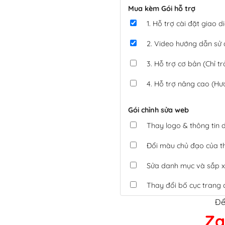
Mua kèm Gói hỗ trợ
1. Hỗ trợ cài đặt giao
2. Video hướng dẫn sử
3. Hỗ trợ cơ bản (Chỉ tr
4. Hỗ trợ nâng cao (Hư
Gói chỉnh sửa web
Thay logo & thông tin
Đổi màu chủ đạo của 
Sửa danh mục và sắp x
Thay đổi bố cục trang 
Để
Tích hợp thanh toán 
Za